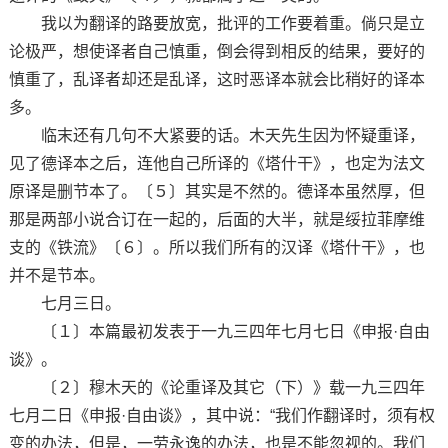
我以为翻译的路要放宽，批评的工作要着重。倘只是立
论极严，想使译者自己慎重，倒会得到相反的结果，要好的
慎重了，乱译者却还是乱译，这时恶译本就会比稍好的译本
多。
临末还有几句不大紧要的话。木天先生因为怀疑重译，
见了德译本之后，连他自己所译的《塔什干》，也定为法文
原译是删节本了。〔５〕其实是不然的。德译本虽然厚，但
那是两部小说合订在一起的，后面的大半，就是绥拉菲摩维
支的《铁流》〔６〕。所以我们所有的汉译《塔什干》，也
并不是节本。
七月三日。
〔１〕本篇最初发表于一九三四年七月七日《申报·自由
谈》。
〔２〕穆木天的《论重译及其它（下）》载一九三四年
七月二日《申报·自由谈》，其中说：“我们作翻译时，须有权
变的办法，但是，一劳永逸的办法，也是不能忽视的。我们