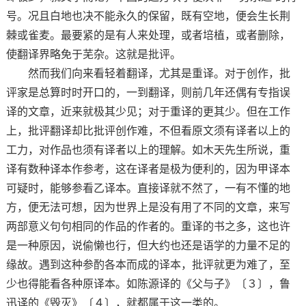
号。况且白地也决不能永久的保留，既有空地，便会生长荆
棘或雀麦。最要紧的是有人来处理，或者培植，或者删除，
使翻译界略免于芜杂。这就是批评。
然而我们向来看轻着翻译，尤其是重译。对于创作，批
评家是总算时时开口的，一到翻译，则前几年还偶有专指误
译的文章，近来就极其少见；对于重译的更其少。但在工作
上，批评翻译却比批评创作难，不但看原文须有译者以上的
工力，对作品也须有译者以上的理解。如木天先生所说，重
译有数种译本作参考，这在译者是极为便利的，因为甲译本
可疑时，能够参看乙译本。直接译就不然了，一有不懂的地
方，便无法可想，因为世界上是没有用了不同的文章，来写
两部意义句句相同的作品的作者的。重译的书之多，这也许
是一种原因，说偷懒也行，但大约也还是语学的力量不足的
缘故。遇到这种参酌各本而成的译本，批评就更为难了，至
少也得能看各种原译本。如陈源译的《父与子》〔３〕，鲁
迅译的《毁灭》〔４〕，就都属于这一类的。