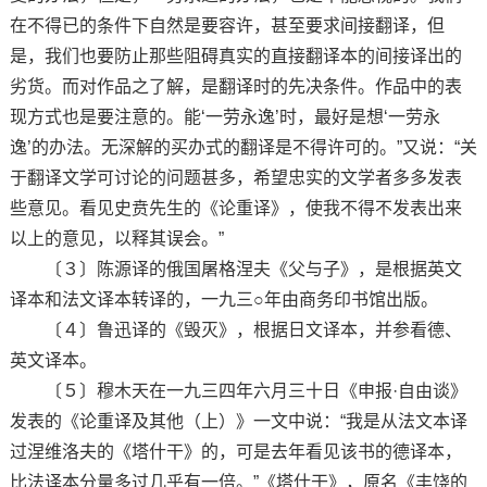
在不得已的条件下自然是要容许，甚至要求间接翻译，但
是，我们也要防止那些阻碍真实的直接翻译本的间接译出的
劣货。而对作品之了解，是翻译时的先决条件。作品中的表
现方式也是要注意的。能‘一劳永逸’时，最好是想‘一劳永
逸’的办法。无深解的买办式的翻译是不得许可的。”又说：“关
于翻译文学可讨论的问题甚多，希望忠实的文学者多多发表
些意见。看见史贲先生的《论重译》，使我不得不发表出来
以上的意见，以释其误会。”
〔３〕陈源译的俄国屠格涅夫《父与子》，是根据英文
译本和法文译本转译的，一九三○年由商务印书馆出版。
〔４〕鲁迅译的《毁灭》，根据日文译本，并参看德、
英文译本。
〔５〕穆木天在一九三四年六月三十日《申报·自由谈》
发表的《论重译及其他（上）》一文中说：“我是从法文本译
过涅维洛夫的《塔什干》的，可是去年看见该书的德译本，
比法译本分量多过几乎有一倍。”《塔什干》，原名《丰饶的