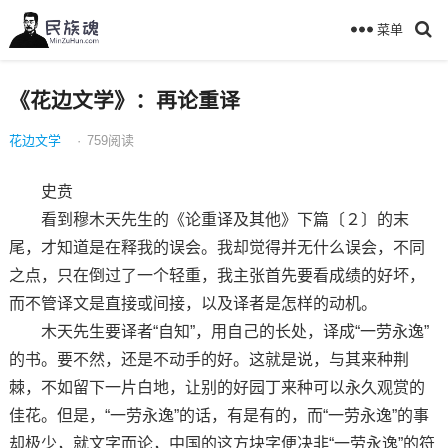
菜单
《花边文学》：再论重译
花边文学
·
759
阅读
史贲
看到穆木天先生的《论重译及其他》下篇〔２〕的末
尾，才知道是在释我的误会。我却觉得并无什么误会，不同
之点，只在倒过了一个轻重，我主张首先要看成绩的好坏，
而不管译文是直接或间接，以及译者是怎样的动机。
木天先生要译者“自知”，用自己的长处，译成“一劳永逸”
的书。要不然，还是不动手的好。这就是说，与其来种荆
棘，不如留下一片白地，让别的好园丁来种可以永久观赏的
佳花。但是，“一劳永逸”的话，有是有的，而“一劳永逸”的事
却极少，就文字而论，中国的这方块字便决非“一劳永逸”的符