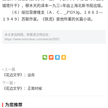
城塔什干》，穆木天的译本一九三○年由上海北新书局出版。
〔６〕绥拉菲摩维支（Ａ．Ｃ．_J^GYJg，１８６３—
１９４９）苏联作家。《铁流》是他所著的长篇小说。
本文来自网络，转载请注明出处：
https://www.minzuhun.com/article/2052
上一篇
《花边文学》：运命
下一篇
《花边文学》：正是时候
为您推荐