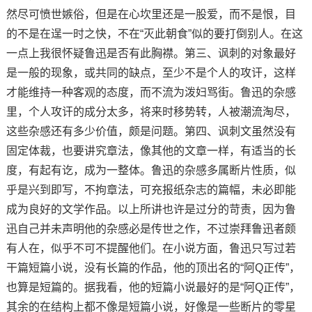
然尽可愤世嫉俗，但是在心坎里还是一股爱，而不是恨，目
的不是在逞一时之快，不在“灭此朝食”似的要打倒别人。在这
一点上我很怀疑鲁迅是否有此胸襟。第三、讽刺的对象最好
是一般的现象，或共同的缺点，至少不是个人的攻讦，这样
才能维持一种客观的态度，而不流为泼妇骂街。鲁迅的杂感
里，个人攻讦的成分太多，将来时移势转，人被潮流淘尽，
这些杂感还有多少价值，颇是问题。第四、讽刺文虽然没有
固定体裁，也要讲究章法，像其他的文章一样，有适当的长
度，有起有讫，成为一整体。鲁迅的杂感多属断片性质，似
乎是兴到即写，不拘章法，可充报纸杂志的篇幅，未必即能
成为良好的文学作品。以上所讲也许是过分的苛责，因为鲁
迅自己并未声明他的杂感必是传世之作，不过崇拜鲁迅者颇
有人在，似乎不可不提醒他们。在小说方面，鲁迅只写过若
干篇短篇小说，没有长篇的作品，他的顶出名的“阿Q正传”，
也算是短篇的。据我看，他的短篇小说最好的是“阿Q正传”，
其余的在结构上都不像是短篇小说，好像是一些断片的零星