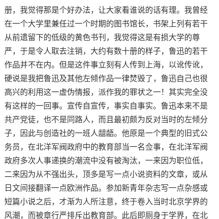
册，我觉得那是个好办法，让大家看谁说的话有理。我曾经
在一个大学里兼任过一个时期的图书馆长，书架上列有若干
从前遗留下的低级的黄色书刊，我觉得这是有损大学的尊
严，于是令人取去注销，大约有数十册的样子，鲁迅的若干
作品并不在内。但是这件事立刻有人传到上海，以讹传讹，
硬说是我把鲁迅及其他左倾作品一律焚毁了，鲁迅自己也很
高兴的利用这一虚伪情报，派作我的罪状之一！其实完全没
有这样的一回事。宣传自宣传，事实自事实。鲁迅本来不是
共产党徒，也不是同路人，而且最初颇为反对当时的左倾分
子，因此与创造社的一班人龃龉。他原是一个典型的旧式公
务员，在北洋军阀政府中的教育部当一名佥事，在北洋军阀
政府多次人事递换的潮流中没有被淘汰，一来因为职位低，
二来因为从不强出头，顶多是写一点小说资料的文章，或从
日文间接翻译一点欧洲作品。参加新青年杂志写一点杂感或
短篇小说之后，才渐为人所注意，终于卷入当时北京学界的
风潮，而被章行严排斥出教育部。此后即厕身于学界，在北