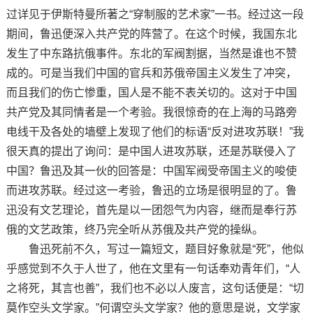
过详见于伊斯特曼所著之“穿制服的艺术家”一书。经过这一段
期间，鲁迅便深入共产党的阵营了。在这个时候，我国东北
发生了中东路抗俄事件。东北的军阀割据，当然是谁也不赞
成的。可是当我们中国的官兵和苏俄帝国主义发生了冲突，
而且我们的伤亡惨重，国人是不能不表关切的。这对于中国
共产党及其同情者是一个考验。我很惊奇的在上海的马路旁
电线干及各处的墙壁上发现了他们的标语“反对进攻苏联！”我
很天真的提出了询问：是中国人进攻苏联，还是苏联侵入了
中国？鲁迅及其一伙的回答是：中国军阀受帝国主义的唆使
而进攻苏联。经过这一考验，鲁迅的立场是很明显的了。鲁
迅没有文艺理论，首先是以一团怨气为内容，继而是奉行苏
俄的文艺政策，终乃完全听从苏俄及共产党的操纵。
鲁迅死前不久，写过一篇短文，题目好象就是“死”，他似
乎感觉到不久于人世了，他在文里有一句话奉劝青年们，“人
之将死，其言也善”，我们也不必以人废言，这句话便是：“切
莫作空头文学家。”何谓空头文学家？他的意思是说，文学家