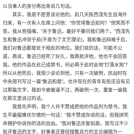
以当事人的身分再出来说几句话。
其实，我是不愿意谈论他的。前几天陈西滢先生自海外
归来，有一次有人在席上问他：“你觉得鲁迅如何？”他笑而不
答。我从旁插嘴，“关于鲁迅，最好不要问我们两个。”西滢先
生和鲁迅冲突于前(不是为了文艺理论)，我和鲁迅辩难于后，
我们对鲁迅都是处于相反的地位。我们说的话，可能不公
道，再说，鲁迅已经死了好久，我再批评他，他也不会回答
我。他的作品在此已成禁书，何必再于此时此地“打落水狗”？
所以从他死后，我很少谈论到他，只有一次破例，抗战时在
中央周刊写过一篇“鲁迅和我”。也许现在的青年有些还没有见
过那篇文字，我如今被催逼不过，再破例一次，重复一遍我
在那文里说过的话。
我首先声明，我个人并不赞成把他的作品列为禁书。我
生平最服膺伏尔德的一句话：“我不赞成你说的话，但我拼死
命拥护你说你的话的自由。”我对鲁迅亦复如是。我写过不少
批评鲁迅的文字，好事者还曾经搜集双方的言论编辑为一