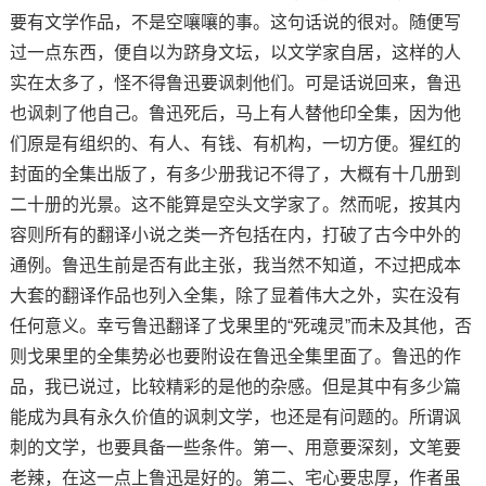
要有文学作品，不是空嚷嚷的事。这句话说的很对。随便写
过一点东西，便自以为跻身文坛，以文学家自居，这样的人
实在太多了，怪不得鲁迅要讽刺他们。可是话说回来，鲁迅
也讽刺了他自己。鲁迅死后，马上有人替他印全集，因为他
们原是有组织的、有人、有钱、有机构，一切方便。猩红的
封面的全集出版了，有多少册我记不得了，大概有十几册到
二十册的光景。这不能算是空头文学家了。然而呢，按其内
容则所有的翻译小说之类一齐包括在内，打破了古今中外的
通例。鲁迅生前是否有此主张，我当然不知道，不过把成本
大套的翻译作品也列入全集，除了显着伟大之外，实在没有
任何意义。幸亏鲁迅翻译了戈果里的“死魂灵”而未及其他，否
则戈果里的全集势必也要附设在鲁迅全集里面了。鲁迅的作
品，我已说过，比较精彩的是他的杂感。但是其中有多少篇
能成为具有永久价值的讽刺文学，也还是有问题的。所谓讽
刺的文学，也要具备一些条件。第一、用意要深刻，文笔要
老辣，在这一点上鲁迅是好的。第二、宅心要忠厚，作者虽