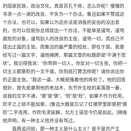
的国家民族，政治文化，真是百孔千疮，怎么办呢？慢慢的
寻求一点一滴的改良，不失为一个办法。鲁迅如果不赞成这
个办法，也可以，如果以为这办法是消极的妥协的没出息
的，也可以但是你总得提出一个办法，不能单是谩骂，谩骂
腐败的对象，谩骂别人的改良的主张，谩骂一切，而自己不
提出正面的主张。而鲁迅的最严重的短处，即在于是。我曾
经写过一篇文字，逼他摊牌，那篇文章的标题即是“不满于现
状”。我记得我说：“你骂倒一切人，你反对一切主张，你把一
切主义都褒贬的一文不值，你到底打算怎样呢？请你说出你
的正面主张。”我这一逼，大概是搔着他的痒处了。他的回答
很妙，首先是袭用他的老战术，先节外生枝的奚落我一番，
说我的文字不通，“褒”是“褒”，“贬”是“贬”，如果不作为贬用，
贬字之上就不能加褒，(鲁迅大概是忘记了红楼梦里即曾把“褒
贬”二字连用，作吹毛求疵解，北方土语至今仍是如此。)随後
他声明，有一种主义他并没有骂过。
我再追问他，那一种主义是什么主义？是不是共产主