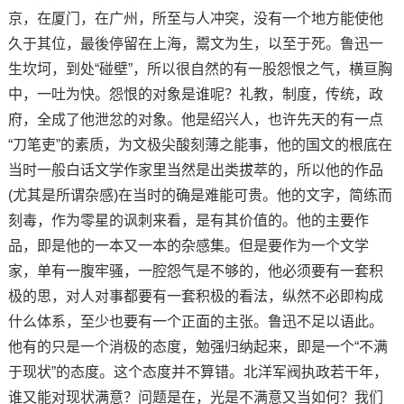
京，在厦门，在广州，所至与人冲突，没有一个地方能使他
久于其位，最後停留在上海，鬻文为生，以至于死。鲁迅一
生坎坷，到处“碰壁”，所以很自然的有一股怨恨之气，横亘胸
中，一吐为快。怨恨的对象是谁呢？礼教，制度，传统，政
府，全成了他泄忿的对象。他是绍兴人，也许先天的有一点
“刀笔吏”的素质，为文极尖酸刻薄之能事，他的国文的根底在
当时一般白话文学作家里当然是出类拔萃的，所以他的作品
(尤其是所谓杂感)在当时的确是难能可贵。他的文字，简练而
刻毒，作为零星的讽刺来看，是有其价值的。他的主要作
品，即是他的一本又一本的杂感集。但是要作为一个文学
家，单有一腹牢骚，一腔怨气是不够的，他必须要有一套积
极的思，对人对事都要有一套积极的看法，纵然不必即构成
什么体系，至少也要有一个正面的主张。鲁迅不足以语此。
他有的只是一个消极的态度，勉强归纳起来，即是一个“不满
于现状”的态度。这个态度并不算错。北洋军阀执政若干年，
谁又能对现状满意？问题是在，光是不满意又当如何？我们