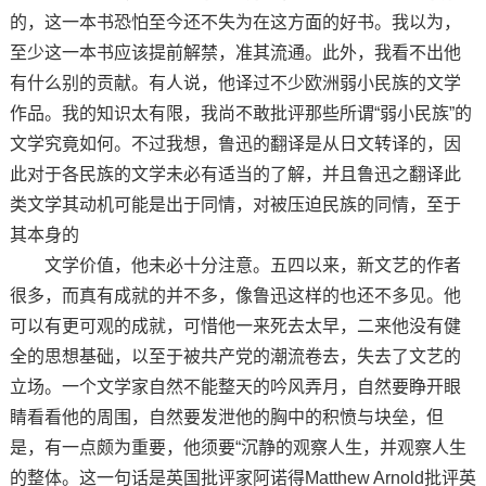
的，这一本书恐怕至今还不失为在这方面的好书。我以为，
至少这一本书应该提前解禁，准其流通。此外，我看不出他
有什么别的贡献。有人说，他译过不少欧洲弱小民族的文学
作品。我的知识太有限，我尚不敢批评那些所谓“弱小民族”的
文学究竟如何。不过我想，鲁迅的翻译是从日文转译的，因
此对于各民族的文学未必有适当的了解，并且鲁迅之翻译此
类文学其动机可能是出于同情，对被压迫民族的同情，至于
其本身的
文学价值，他未必十分注意。五四以来，新文艺的作者
很多，而真有成就的并不多，像鲁迅这样的也还不多见。他
可以有更可观的成就，可惜他一来死去太早，二来他没有健
全的思想基础，以至于被共产党的潮流卷去，失去了文艺的
立场。一个文学家自然不能整天的吟风弄月，自然要睁开眼
睛看看他的周围，自然要发泄他的胸中的积愤与块垒，但
是，有一点颇为重要，他须要“沉静的观察人生，并观察人生
的整体。这一句话是英国批评家阿诺得Matthew Arnold批评英