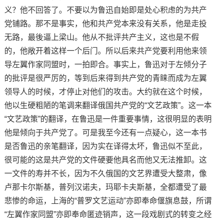
义？他不回答了。不要以为鲁迅自始即是处心积虑的为共产
党铺路。那不是事实，他和共产党本来没有关系，他是走投
无路，最後逼上梁山。他从不批评共产主义，这也是不假
的，他敞开着这样一个后门。所以后来共产党要利用他来领
导左翼作家同盟时，一拍即合。事实上，鲁迅对于左倾分子
的批评是很严厉的，等到后来得到共产党的青睐而成为左翼
领导人的时候，才停止对他们的攻击。大约就在这个时候，
他以生硬粗陋的笔调来翻译俄国共产党的“文艺政策”。这一本
“文艺政策”的翻译，在鲁迅是一件重要事情，这很明显的表明
他是倾向于共产党了。可是我至今还有一点疑心，这一本书
是否鲁迅的亲笔翻译，因为实在译得太坏，鲁迅似不至此，
很可能的这是共产党的文件硬要他具名而他又无法推卸。这
一文件的寿并不长，因为不久俄国的文艺界遭受大整肃，像
卢那卡尔斯基，普列汉诺夫，玛耶卡夫斯基，全都遭受了最
悲惨的命运，上海的“普罗文艺运动”亦即奉命偃旗息鼓，所谓
“左翼作家同盟”亦即奉命匿迹销声，这一段戏剧式的转变之经