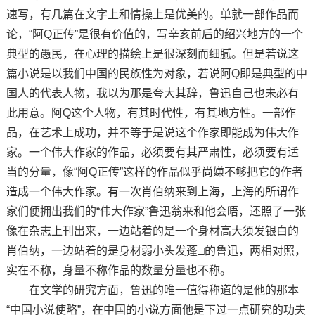
速写，有几篇在文字上和情操上是优美的。单就一部作品而
论，“阿Q正传”是很有价值的，写辛亥前后的绍兴地方的一个
典型的愚民，在心理的描绘上是很深刻而细腻。但是若说这
篇小说是以我们中国的民族性为对象，若说阿Q即是典型的中
国人的代表人物，我以为那是夸大其辞，鲁迅自己也未必有
此用意。阿Q这个人物，有其时代性，有其地方性。一部作
品，在艺术上成功，并不等于是说这个作家即能成为伟大作
家。一个伟大作家的作品，必须要有其严肃性，必须要有适
当的分量，像“阿Q正传”这样的作品似乎尚嫌不够把它的作者
造成一个伟大作家。有一次肖伯纳来到上海，上海的所谓作
家们便拥出我们的“伟大作家”鲁迅翁来和他会晤，还照了一张
像在杂志上刊出来，一边站着的是一个身材高大须发银白的
肖伯纳，一边站着的是身材弱小头发蓬□的鲁迅，两相对照，
实在不称，身量不称作品的数量分量也不称。
在文学的研究方面，鲁迅的唯一值得称道的是他的那本
“中国小说使略”，在中国的小说方面他是下过一点研究的功夫