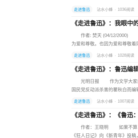
走进鲁迅
沾水小蜂
·
1036
阅读
《走进鲁迅》：我眼中
作者: 焚天 (04/12/2
为爱和尊敬。也因为爱和尊敬着
走进鲁迅
沾水小蜂
·
1028
阅读
《走进鲁迅》：鲁迅编
光明日报 作为文学大家的鲁
国民党反动派杀害的瞿秋白而编辑
走进鲁迅
沾水小蜂
·
1007
阅读
《走进鲁迅》：《鲁迅
作者：王晓明 如果不算《故
《狂人日记》向《新青年》投稿