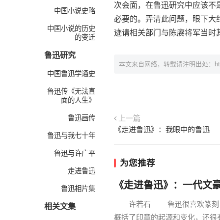
次会面，在鲁迅研究中应该不
中国小说史略
必要的。弄清此问题，眼下大
中国小说的历史
迹请相关部门与陈赓将军当时
的变迁
鲁迅研究
本文来自网络，转载请注明出处：
h
中国鲁迅学通史
鲁迅传《无法直
面的人生》
鲁迅画传
上一篇
《走进鲁迅》：我眼中的鲁迅
鲁迅与我七十年
鲁迅与许广平
为您推荐
走进鲁迅
《走进鲁迅》：一代文
鲁迅相片集
许若石 鲁迅很喜欢篆刻，他
相关文集
概括了印章的起源和变化，还很