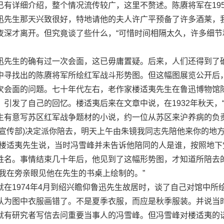
有详细介绍，整个情况流传较广，这里不赘述。陈赓将军在195
迅先生那天兴致很好，特地请他的夫人许广平预备了许多酒莱，
夜深才离开。但究竟谈了些什么，“可惜时间相隔太久，许多细节
先生的确有过一次会面，这已毋庸置疑。后来，人们还得到了
中寻找出的陈赓将军所绘红军战斗形势图。但这幅图展览公开后
次会面的问题。七十年代左右，老作家楼适夷先生在鲁迅博物馆
引发了自己的回忆。楼适夷后来在文章中说，在1932年秋天，
生有意写苏区红军战争题材的小说，约一位从苏区来沪养病的负
的宣传部)决定派你陪去，明天上午由朱镜我同志先陪他来你的地
”楼适夷先生说，当时冯雪峰并未告诉他陪同的人是谁，按照地下
姓名。事情结束几十年后，他见到了这幅形势图，才知道所陪去
我在旁亲眼见他在先生的书桌上绘制的。”
1974年4月到绍兴瞻仰鲁迅先生故居时，谈了自己对馆中所
认为图中衣服画错了。不是夏季衣服，而应是秋季服装。并说当
就有研究者写信去问重要当事人的冯雪峰。但冯雪峰对楼适夷的