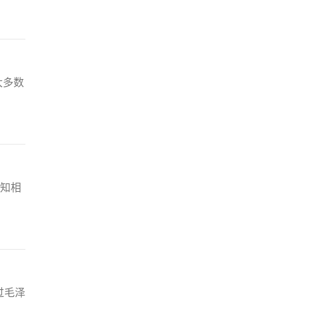
大多数
知相
过毛泽