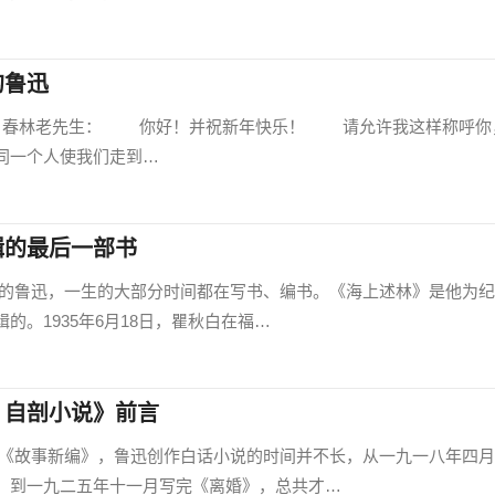
的鲁迅
000) 春林老先生： 你好！并祝新年快乐！ 请允许我这样称呼你
同一个人使我们走到…
辑的最后一部书
迅，一生的大部分时间都在写书、编书。《海上述林》是他为纪
的。1935年6月18日，瞿秋白在福…
：自剖小说》前言
事新编》，鲁迅创作白话小说的时间并不长，从一九一八年四月
，到一九二五年十一月写完《离婚》，总共才…