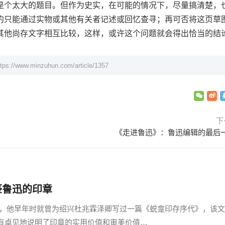
是个太大的题目。但作为史实，在可能的情况下，尽量搞清楚，
约只能通过实物或其他有关者记述或回忆查寻；再可否将这页草
其他尚存文字相互比较，这样，或许这个问题就会得出恰当的结
ttps://www.minzuhun.com/article/1357
下
《走进鲁迅》：鲁迅编辑的最后
豪鲁迅的印章
早年时就曾为绍兴杜兆霖泽卿写过一篇《蜕龛印存序代》，该文
有卓见地说明了印章的实用价值和审美价值…