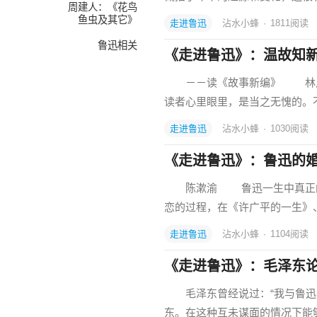
周建人：《花鸟
鱼虫及其它》
走进鲁迅
沾水小蜂
·
1811
阅读
鲁迅相关
《走进鲁迅》：温故知
－－读《故事新编》 林斤
读者心里眼里，是当之无愧的。不
走进鲁迅
沾水小蜂
·
1030
阅读
《走进鲁迅》：鲁迅的
陈漱渝 鲁迅一生中真正的爱
恋的过程，在《许广平的一生》
走进鲁迅
沾水小蜂
·
1104
阅读
《走进鲁迅》：毛泽东
毛泽东曾经说过：“我与鲁迅的
东。在这种互未谋面的情况下能