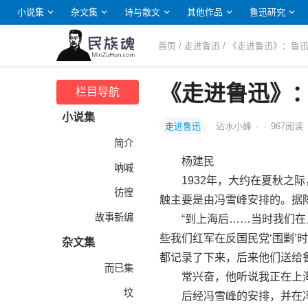
小说集
杂文集
诗与散文
其他作品
鲁迅研究
首页
/
走进鲁迅
/ 《走进鲁迅》：鲁
《走进鲁迅》
栏目导航
小说集
走进鲁迅
沾水小蜂
·
·
967
阅读
简介
杨建民
呐喊
1932年，大约在夏秋之际
彷徨
触主要是由冯雪峰安排的。据陈
故事新编
“到上海后……当时我们在上
些我们红军在反国民党‘围剿
杂文集
都记录了下来，后来他们送给
而已集
常兴奋，他听说我正在上海
坟
后经冯雪峰的安排，并在冯