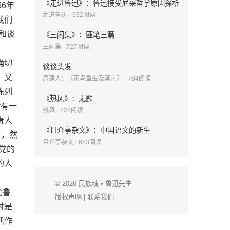
《走进鲁迅》：鲁迅接受尼采哲学原因探析
6年
走进鲁迅
·
932
阅读
我们
和谈
《三闲集》：匪笔三篇
三闲集
·
727
阅读
确切
谈谈头发
，又
周建人：《花鸟鱼虫及其它》
·
784
阅读
陈列
《热风》：无题
“有一
热风
·
828
阅读
责人
《且介亭杂文》：中国语文的新生
方，然
且介亭杂文
·
653
阅读
党的
的人
© 2026
民族魂
• 鲁迅先生
绘鲁
版权声明
|
联系我们
时是
话作