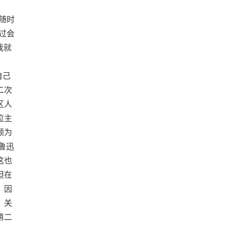
随时
过会
我就
自己
二次
区人
位主
颇为
鲁迅
这也
但在
。因
，关
第二