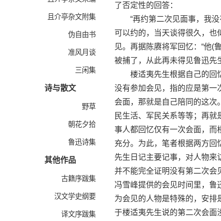
了否定性的回答：
且介亭杂文附集
“再约第二次见面事，我没有
可以约的，当天谈得很久，也
伪自由书
见。再据陈赓将军回忆：“他(
准风月谈
被捕了，从此再未得见鲁迅先生
三闲集
楼适夷先生根据自己的回忆，
诗与散文
没有参加会见，指的应是第一
会面，那就是自己陪同的这次
野草
民生活、军民关系等等；再就
朝花夕拾
事人都回忆仅有一次会面，而
鲁迅诗集
充分。为此，笔者根据两方回忆
先生日记主要记事，对人物来
其他作品
并不能完全证明没有第二次会
古籍序跋集
冯雪峰提供的会见时间里，鲁
汉文学史纲要
为会见的人物是特殊的，安排
于楼适夷先生说的第二次会面
译文序跋集