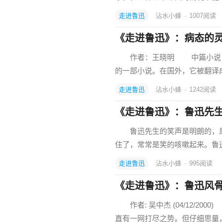
走进鲁迅
沾水小蜂
·
1007
阅读
《走进鲁迅》：病态的
作者：王晓明 中篇小说《阿
的一部小说。在国外，它被翻译
走进鲁迅
沾水小蜂
·
1242
阅读
《走进鲁迅》：鲁迅先
鲁迅先生的笑声是明朗的，是
住了，常常是笑的咳嗽起来。鲁
走进鲁迅
沾水小蜂
·
995
阅读
《走进鲁迅》：鲁迅风
作者: 吴中杰 (04/12/2
直有一网打尽之势。但仔细思量