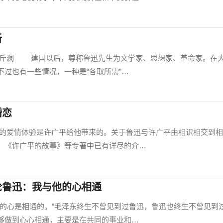
新
澜 建国以后，尊称鲁迅先生为文学家、思想家、革命家。在
过也有一些情况，一种是“各取所需”…
婚恋
情体验是许广平给他带来的。关于鲁迅与许广平由相识相交到相
、《许广平的故事》等专著中已有详尽的介…
论鲁迅：我与他的心相通
心是相通的。”毛泽东终生不曾见到过鲁迅，鲁迅也终生不曾见到
够做到心心相通，主要是在共同的事业和…