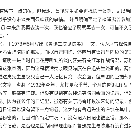
留下一点印象，但我想，鲁迅先生如要再找陈赓谈话，是以后
似乎没有未谈完而须续谈的事情。”并且明确否定了楼适夷曾参加
鲁迅)本来约我再去谈一次，我也答应了愿意再去一次，可惜不久
。”
于1978年5月写出《鲁迅二次见陈赓》一文，认为冯雪峰说
次冯雪峰陪同的那次，而据自己回忆，还应当有鲁迅与陈赓的第
。证明一是当时自己在旁听到所谈内容是有关红军作战情况，苏
是这张草图，因为这是楼适夷亲眼见陈赓在鲁迅先生处画的。两
楼适夷先生虽仅只自己一人记忆有第二次会面，但草图的证据却
文字，查翻了1932年全年，尤其夏秋季节几个月的鲁迅日记。
访等一般都有记载。但没有见到有关楼适夷陪同会面的记录；但
见。因为在该年的日记里，虽然有关于冯雪峰数次来访的记录，
迅日记里也没有留下一点记载。这大约有鲁迅先生的谨慎在其中
是秘密的，在当时的特定情况下，没有记入日记也很正常。那么
没有记载，是否也是因为同样理由呢？鲁迅先生与陈赓有没有过