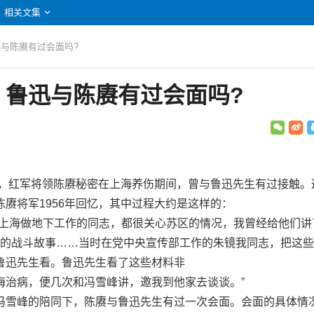
相关文集
迅与陈赓有过会面吗?
：鲁迅与陈赓有过会面吗?
，红军将领陈赓秘密在上海养伤期间，曾与鲁迅先生有过接触。
赓将军1956年回忆，其中过程大约是这样的：
海做地下工作的同志，都很关心苏区的情况，我曾经给他们讲
’时的战斗故事……当时在党中央宣传部工作的朱镜我同志，把这
鲁迅先生看。鲁迅先生看了这些材料非
治病，便几次和冯雪峰讲，邀我到他家去谈谈。”
雪峰的陪同下，陈赓与鲁迅先生有过一次会面。会面的具体情