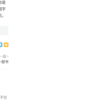
也是
图字
论。
一篇
一部书
不仅