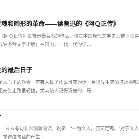
灵魂和畸形的革命——读鲁迅的《阿Ｑ正传》
Ｑ正传》是鲁迅最著名的作品，也是中国现代文学史上被评论得
成许多种文字出版；在国内，一代一代的读…
生的最后日子
从心里的欢喜。若有人说了什么可笑的话，鲁迅先生笑的连烟卷都
迅先生走路很轻捷，尤其使人记得清楚的，是…
骨
000) 过去有句非常偏激的话，说是：“一为文人，便无足观。”对于文
，觉得这句话的产生…