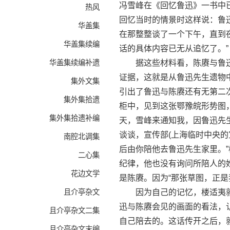
冯雪峰在《回忆鲁迅》一书中已
热风
回忆当时的情景时这样说：鲁
华盖集
在那整整谈了一个下午，直到
华盖集续编
话的具体内容已无从追忆了。”
华盖集续编补遗
据这些材料看，陈赓与鲁迅
证据，这就是从鲁迅先生遗物
集外文集
引出了鲁迅与陈赓还有无第二
集外集拾遗
柜中，见到这张鄂豫皖形势图，
集外集拾遗补编
天，雪峰来通知我，因鲁迅先
谈谈，宣传部(上海临时中央
南腔北调集
后由你陪他去鲁迅先生家里。
二心集
纪律，他也没有询问所陪人的
花边文学
是陈赓。因为“那张草图，正是
且介亭杂文
因为自己的记忆，楼适夷就在
迅与陈赓会见的画面的看法，
且介亭杂文二集
自己陪去的。这话传开之后，
且介亭杂文末编