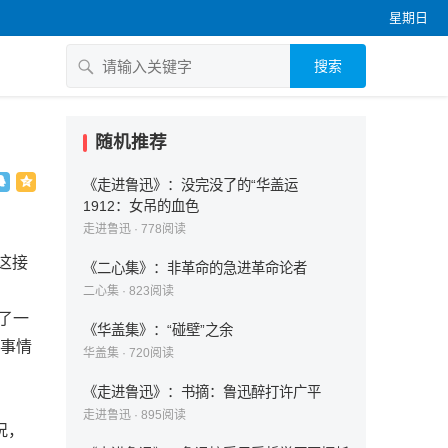
星期日
搜索
随机推荐
《走进鲁迅》：没完没了的“华盖运
1912：女吊的血色
走进鲁迅
·
778
阅读
这接
《二心集》：非革命的急进革命论者
二心集
·
823
阅读
了一
《华盖集》：“碰壁”之余
些事情
华盖集
·
720
阅读
《走进鲁迅》：书摘：鲁迅醉打许广平
走进鲁迅
·
895
阅读
况，