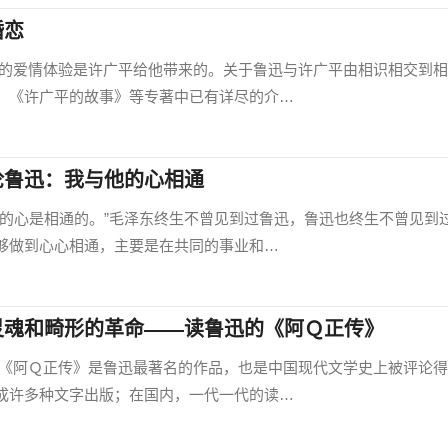
婚恋
情体验是许广平给他带来的。关于鲁迅与许广平由相识相交到相
、《许广平的故事》等专著中已有详尽的介…
论鲁迅：我与他的心相通
心是相通的。”毛泽东终生不曾见到过鲁迅，鲁迅也终生不曾见到
够做到心心相通，主要是在共同的事业和…
灵魂和畸形的革命——读鲁迅的《阿Ｑ正传》
Ｑ正传》是鲁迅最著名的作品，也是中国现代文学史上被评论得
成许多种文字出版；在国内，一代一代的读…