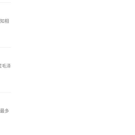
知相
过毛泽
最多