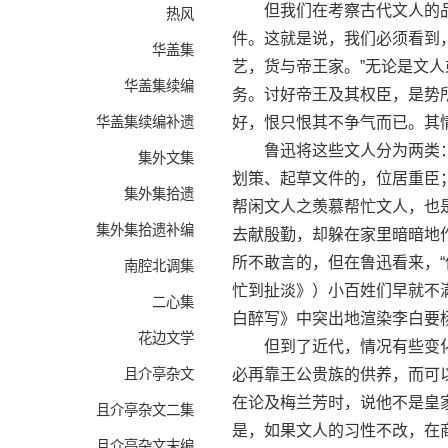
但我们在考察古代文人的品
热风
件。这就是说，我们必须看到
华盖集
艺，货与帝王家。”无论是文
华盖集续编
务。讨好帝王及其权臣，是势
华盖集续编补遗
好，恨只恨其不争气而已。其
鲁迅将这些文人分为两类：
集外文集
划策、起草文件的，位居重臣
集外集拾遗
帮闲文人之羡慕帮忙文人，也
集外集拾遗补编
去献殷勤，却躲在家里暗暗地
所不敢言的，但在鲁迅看来，“
南腔北调集
忙到扯淡》）小百姓们早就不
二心集
白醉写》中突出地渲染李白要
花边文学
但到了近代，情况有些变化
且介亭杂文
必再靠王公贵族的供养，而可
在论及梅兰芳时，说他不是皇
且介亭杂文二集
是，如果文人的习性不改，在
且介亭杂文末编