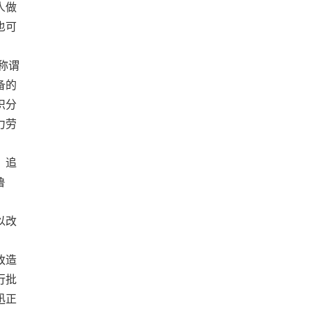
人做
也可
称谓
备的
识分
力劳
，追
鲁
以改
改造
行批
迅正