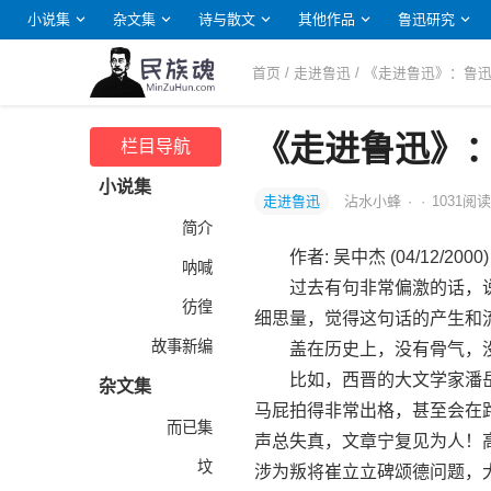
小说集
杂文集
诗与散文
其他作品
鲁迅研究
首页
/
走进鲁迅
/ 《走进鲁迅》：鲁
《走进鲁迅》
栏目导航
小说集
走进鲁迅
沾水小蜂
·
·
1031
阅读
简介
作者: 吴中杰 (04/12/2000)
呐喊
过去有句非常偏激的话，说是
彷徨
细思量，觉得这句话的产生和
故事新编
盖在历史上，没有骨气，没
比如，西晋的大文学家潘岳
杂文集
马屁拍得非常出格，甚至会在
而已集
声总失真，文章宁复见为人！
坟
涉为叛将崔立立碑颂德问题，