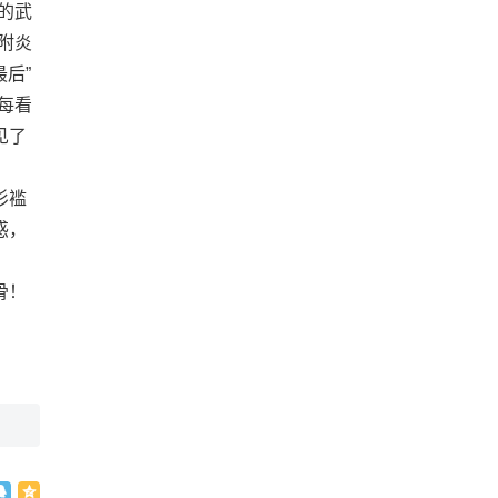
的武
附炎
后”
每看
见了
衫褴
惑，
骨！