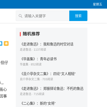
星期五
搜索
随机推荐
《走进鲁迅》：我和鲁迅的时空对话
走进鲁迅
·
1137
阅读
《华盖集》：青年必读书
。但仔
华盖集
·
852
阅读
《且介亭杂文二集》：四论“文人相轻”
。
且介亭杂文二集
·
703
阅读
人，
《走进鲁迅》：郑振铎论鲁迅：不朽的鲁迅
画心
走进鲁迅
·
715
阅读
因事
《二心集》：新的“女将”