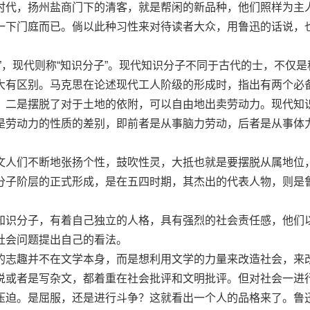
时代，扬州盐商门下的清客，就是帮闲的新品种，他们照样为主
一下门庭而已。倘以此种习性来对待读者大众，用鲁迅的话说，
，现代则称“知识分子”。现代知识分子不同于古代的士，不仅是
大有区别。马克思在论述现代工人阶级的形成时，指出有两个必
；二是摆脱了对于土地的依附，可以自由地出卖劳动力。现代知
是劳动力的性质的差别，即前者是从事脑力劳动，后者是从事体
。
人们不断地张扬个性，鼓吹性灵，大抵也就是要摆脱从属地位
分子阶层的正式形成，是在五四时期，其杰出的代表人物，则是
识分子，有着自己独立的人格，具有强烈的社会责任感，他们
社会问题提出自己的看法。
志趣并不在文学本身，而是想利用文学的力量来改造社会，来
说或者是写杂文，都着重在社会批评和文明批评。但对社会一进
压迫。是屈服，还是进行斗争？这就看出一个人的品格来了。鲁