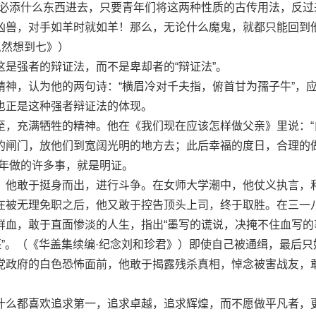
不必添什么东西进去，只要青年们将这两种性质的古传用法，反过
凶兽，对手如羊时就如羊！那么，无论什么魔鬼，就都只能回到
忽然想到七》）
强者的辩证法，而不是卑却者的“辩证法”。
，认为他的两句诗：“横眉冷对千夫指，俯首甘为孺子牛”，
也正是这种强者辩证法的体现。
充满牺牲的精神。他在《我们现在应该怎样做父亲》里说：“
的闸门，放他们到宽阔光明的地方去；此后幸福的度日，合理的
青年做的许多事，就是明证。
他敢于挺身而出，进行斗争。在女师大学潮中，他仗义执言，
在被无理免职之后，他又敢于控告顶头上司，终于取胜。在三一
鲜血，敢于直面惨淡的人生，指出“墨写的谎说，决掩不住血写的
还”。（《华盖集续编·纪念刘和珍君》）即使自己被通缉，最后只
党政府的白色恐怖面前，他敢于揭露残杀真相，悼念被害战友，
么都喜欢追求第一，追求卓越，追求辉煌，而不愿做平凡者，