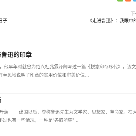
下
日子
《走进鲁迅》：我眼中
豪鲁迅的印章
早年时就曾为绍兴杜兆霖泽卿写过一篇《蜕龛印存序代》，该文
有卓见地说明了印章的实用价值和审美价值…
新
澜 建国以后，尊称鲁迅先生为文学家、思想家、革命家。在
过也有一些情况，一种是“各取所需”…