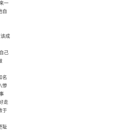
来一
他自
应该成
自己
做
和名
八惨
事
好走
敢于
更耻