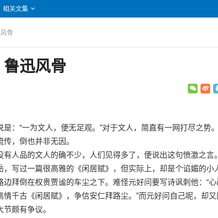
相关文集
迅风骨
：鲁迅风骨
：“一为文人，便无足观。”对于文人，简直有一网打尽之势
流传，倒也并非无因。
有人品的文人的确不少，人们见得多了，便说出这句愤激之言
，写过一篇很高雅的《闲居赋》，但实际上，却是个谄媚的小
路边拜倒在权贵贾谧的车尘之下。难怪元好问要写诗讽刺他：“心
高情千古《闲居赋》，争信安仁拜路尘。”而元好问自己呢，却又
大节颇有争议。