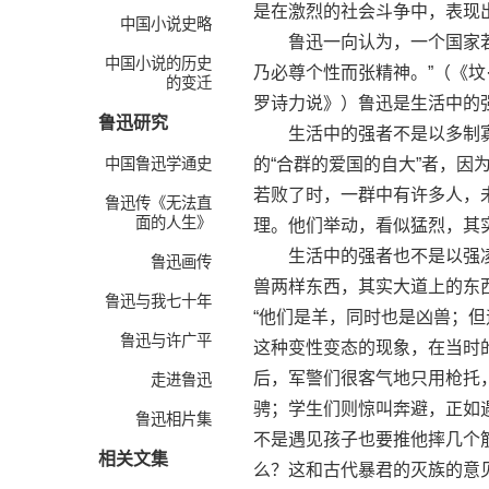
是在激烈的社会斗争中，表现
中国小说史略
鲁迅一向认为，一个国家若要
中国小说的历史
乃必尊个性而张精神。”（《坟
的变迁
罗诗力说》）鲁迅是生活中的
鲁迅研究
生活中的强者不是以多制寡
中国鲁迅学通史
的“合群的爱国的自大”者，因
若败了时，一群中有许多人，
鲁迅传《无法直
面的人生》
理。他们举动，看似猛烈，其实
生活中的强者也不是以强凌
鲁迅画传
兽两样东西，其实大道上的东
鲁迅与我七十年
“他们是羊，同时也是凶兽；
鲁迅与许广平
这种变性变态的现象，在当时
后，军警们很客气地只用枪托
走进鲁迅
骋；学生们则惊叫奔避，正如
鲁迅相片集
不是遇见孩子也要推他摔几个
相关文集
么？这和古代暴君的灭族的意