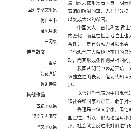
豪门改为依附富商巨贾。明清
且介亭杂文附集
着消闲解闷的事，无非是改换
以变成大众的帮闲。
伪自由书
中国文人，古代称之谓“士”
准风月谈
的变化，而且在社会地位上也
三闲集
条件：一是有劳动力可以出卖
诗与散文
子与现代工人阶级所不同的只
动，而其形成条件则是相同的
野草
我国从明代中晚期开始，文
朝花夕拾
求独立性的表现。但现代知识
鲁迅诗集
迅。
以鲁迅为代表的中国现代知
其他作品
造社会和国家为己任，敢于对
古籍序跋集
鲁迅是一位文学家，但他的
汉文学史纲要
国民性。所以，他无论是写小
评，社会就会反过来对他进行
译文序跋集