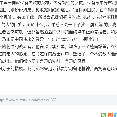
以中国一向就少有失败的英雄，少有韧性的反抗，少有敢单身鏖战
见胜兆则纷纷聚集，见败兆则纷纷逃亡。”这样的国民，在平时则
崩瓦解”。有鉴于此，所以鲁迅提倡韧性的战斗精神，鼓吹“不耻最
后’的人的民族，无论什么事，怕总不会一下子就‘土崩瓦解’的，我
胜者固然可敬，但那虽然落后而仍非跑至终点不止的竞技者，和
，乃正是中国将来的脊梁。”（《华盖集·这个与那个》）
的韧性的战斗者。他在《过客》里，塑造了一个蓬面垢首，衣
进的老人的形象；在《这样的战士》中，塑造了一个不受敌人迷
的战士。他们都体现了鲁迅的精神，鲁迅的风骨。
分子的楷模。我们纪念鲁迅，就要学习鲁迅精神，高扬鲁迅风
ttps://www.minzuhun.com/article/1359