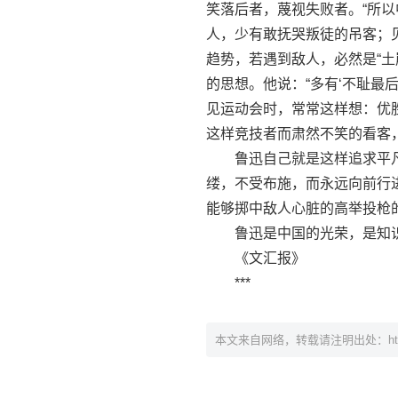
笑落后者，蔑视失败者。“所
人，少有敢抚哭叛徒的吊客；
趋势，若遇到敌人，必然是“土
的思想。他说：“多有‘不耻最
见运动会时，常常这样想：优
这样竞技者而肃然不笑的看客
鲁迅自己就是这样追求平凡
缕，不受布施，而永远向前行
能够掷中敌人心脏的高举投枪
鲁迅是中国的光荣，是知识
《文汇报》
***
本文来自网络，转载请注明出处：
h