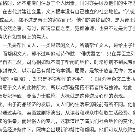
格时，还不能专门注意于个人因素，同时亦要顾及他们的生存
，在古代封建社会里，文人根本没有自己独立的社会地位。“学成
人或武人，都不过是帝王的家奴而已。他们的最终目的，是为帝王
所必然之事。有时，所谓忠直之臣，犯颜诤谏，也只不过是为了
情状有如贾府上的焦大。
一类是帮忙文人，一类是帮闲文人。所谓帮忙文人，是给主子
；而帮闲文人，却不过叫他献诗作赋，“俳优蓄之”，只在弄臣之
是自古已然。司马相如就不满于帮闲的地位，时常称病不到武帝
作封禅文，以示自己有帮忙的本领。屈原，是敢于放言无惮，为
他的《离骚》，却只是不得帮忙的不平”。（《且介亭杂文二集·
满意于文人的此种所为，所以对那些落拓不羁者情有独钟。戏曲
杨贵妃捧砚，要高力士脱靴，大概就是这种逆反心理的表现。
。由于商品经济的发展，文人们的生活来源较前有所不同。他
以通过卖稿、卖画或剧场演出，从读者和观众中获取生活经费。
家的供奉，而是俗人的宠儿，这就道出了演员们社会地位的变化
商品经济条件下，照样会出现新的帮忙和帮闲。他们可以从依附