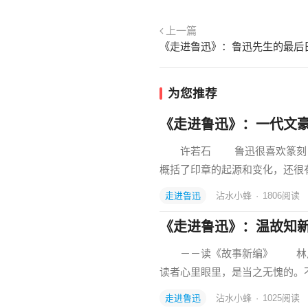
上一篇
《走进鲁迅》：鲁迅先生的最后
为您推荐
《走进鲁迅》：一代文
许若石 鲁迅很喜欢篆刻，他
概括了印章的起源和变化，还很
走进鲁迅
沾水小蜂
·
1806
阅读
《走进鲁迅》：温故知
－－读《故事新编》 林斤
读者心里眼里，是当之无愧的。不
走进鲁迅
沾水小蜂
·
1025
阅读