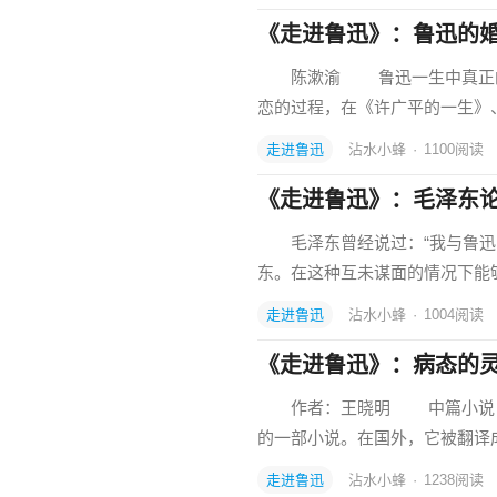
《走进鲁迅》：鲁迅的
陈漱渝 鲁迅一生中真正的爱
恋的过程，在《许广平的一生》
走进鲁迅
沾水小蜂
·
1100
阅读
《走进鲁迅》：毛泽东
毛泽东曾经说过：“我与鲁迅的
东。在这种互未谋面的情况下能
走进鲁迅
沾水小蜂
·
1004
阅读
《走进鲁迅》：病态的
作者：王晓明 中篇小说《阿
的一部小说。在国外，它被翻译
走进鲁迅
沾水小蜂
·
1238
阅读