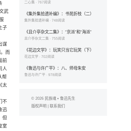
二心集
·
767
阅读
条
文武
《集外集拾遗补编》：书苑折枝（二）
服
集外集拾遗补编
·
748
阅读
主子
《且介亭杂文二集》：“京派”和“海派”
且介亭杂文二集
·
755
阅读
出谋
《花边文学》：玩笑只当它玩笑（下）
列。而
花边文学
·
702
阅读
面前
《鲁迅与许广平》：八、师母朱安
前人
鲁迅与许广平
·
978
阅读
从帮
《太
© 2026
民族魂
• 鲁迅先生
们不
版权声明
|
联系我们
鲁迅
。但
皇室