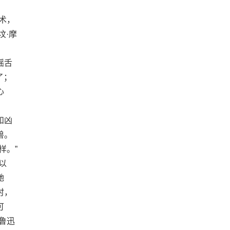
术，
坟·摩
摇舌
了；
心
和凶
兽。
样。”
以
驰
时，
可
鲁迅