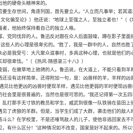
出他的硬骨头精神来的。
生存世间，角逐列国，首先要立人。“人立而凡事举；若其道
·文化偏至论》）他还说：“地球上至强之人，至独立者也！”（《
强者，他始终保持着自己的独立人格。
、党同伐异的人。鲁迅反对跟在众人后面鼓噪，蹲在影子里面
为这些人的心理是很卑劣的。“胜了，我是一群中的人，自然也胜
未必是我受亏：大凡聚众滋事时，多具这种心理，也就是他们的
却很卑怯。”（《热风·随感录三十八》）
弱，在嫩草地上驰骋的人。鲁迅说，在大道上，不能只看到羊
西还没有这样简单，还得附加一句，是：凶兽样的羊，羊样的凶
但遇见比他更凶的凶兽时便现羊样，遇见比他更弱的羊时便现凶兽
的社会里是很普遍的，当然也是很可悲的。“我还记得第一次五四
，乱打那手无寸铁的教员和学生，威武到很像一队铁骑在苗田上
遇见了虎狼的羊群。但是，当学生们成了大群，袭击他们的敌人
筋斗么？在学校里，不是还唾骂敌人的儿子，使他非逃回家去不
见，有什么区分！”这种情况如不改变，国家是好不起来的。所以