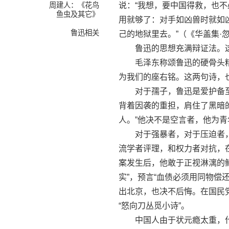
周建人：《花鸟
说：“我想，要中国得救，也
鱼虫及其它》
用就够了：对手如凶兽时就如
鲁迅相关
己的地狱里去。”（《华盖集·
鲁迅的思想充满辩证法。这是
毛泽东称颂鲁迅的硬骨头精神
为我们的座右铭。这两句诗，
对于孺子，鲁迅是爱护备至，
背着因袭的重担，肩住了黑暗
人。”他决不是空言者，他为
对于强暴者，对于压迫者，
流学者评理，和权力者对抗，
案发生后，他敢于正视淋漓的
实”，预言“血债必须用同物偿
出北京，也决不后悔。在国民
“怒向刀丛觅小诗”。
中国人由于状元瘾太重，什