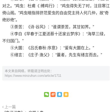
对之。”鸡虫：杜甫《 缚鸡行》：“鸡虫得失无了时，注目寒江
倚山阁。”鸡虫暗指排挤范爱虫的自由党主持人何几仲，故“奇
绝妙绝”。
③荼苦：《诗·谷风》：“谁谓荼苦，其甘如荠。”
④李白《早春于江夏送蔡十还家云梦序》：“海草三绿，
不归国门。”
⑤大圜：《吕氏春秋·序意》：“爰有大圜在上。”
⑥绪言：《庄子·渔父》：“曩者，先生有绪言而去。”
本文来自网络，转载请注明出处：
https://www.minzuhun.com/article/1711
上一篇