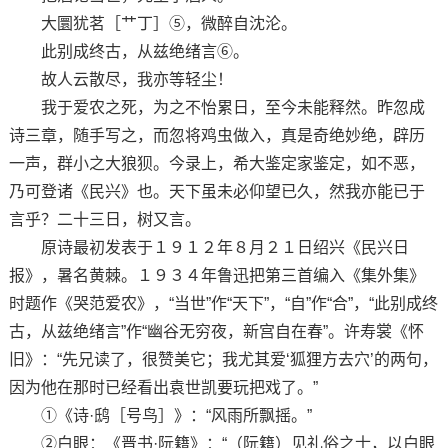
大圜犹茗［艹丁］⑤，微醉自沈沦。
此别成终古，从兹绝绪言⑥。
故人云散尽，我亦等轻尘！
我于爱农之死，为之不怡累日，至今未能释然。昨忽成
诗三章，随手写之，而忽将鸡虫做入，真是奇绝妙绝，辟历
一声，群小之大狼狈。今录上，希大鉴定家鉴定，如不恶，
乃可登诸《民兴》也。天下虽未必仰望已久，然我亦能已于
言乎？二十三日，树又言。
原诗最初发表于１９１２年８月２１日绍兴《民兴日
报》，暑名黄棘。１９３４年鲁迅把第三首编入《集外集》
时题作《哭范爱农》，“当世”作“天下”，“自”作“合”，“此别成终
古，从兹绝绪言”作“幽谷无穷夜，新宫自在春”。许寿裳《怀
旧》：“先兄读了，很赞美它；我尤其爱‘狐狸方去穴’的两句，
因为他在那时已经看出袁世凯要玩把戏了。”
①《诗·鸱［号鸟］》：“风雨所飘摇。”
②白眼：《晋书·阮籍》：“（阮籍）见礼俗之士，以白眼