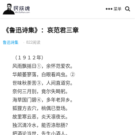
菜单
《鲁迅诗集》：哀范君三章
鲁迅诗集
·
822
阅读
（１９１２年）
风雨飘摇日①，余怀范爱农。
华颠萎寥落，白眼看鸡虫。②
世味秋荼苦③，人间直道穷。
奈何三月别，竟尔失畸躬。
海草国门碧④，多年老异乡。
狐狸方去穴，桃偶已登场。
故里寒云恶，炎天凛夜长。
独沉清冷水，能否涤愁肠？
把酒论当世，先生小酒人。