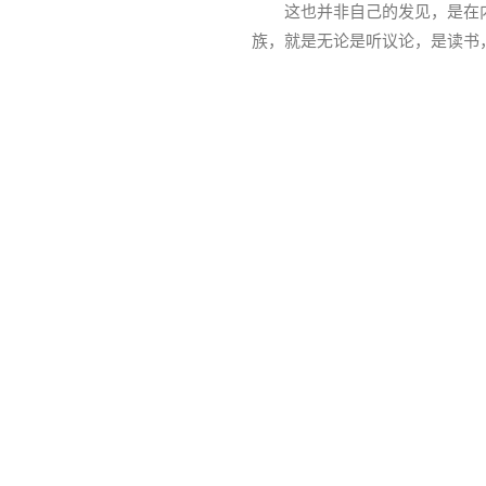
这也并非自己的发见，是在内山
族，就是无论是听议论，是读书
且介亭杂文二集
沾水小蜂
·
784
《且介亭杂文二集》：
听到了拙著《中国小说史略》
感到自己的衰退了。 回忆起
且介亭杂文二集
沾水小蜂
·
741
《且介亭杂文二集》：
“薏米杏仁莲心粥！” “玫
年前，闸北一带弄堂内外叫卖零
且介亭杂文二集
沾水小蜂
·
712
《且介亭杂文二集》：