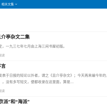
相关文集
且介亭杂文二集
，一九三七年七月由上海三闲书屋初版。
阅读
序言
表于日报的短论以外者，谓之《且介亭杂文》；今天再来编今年的
〕，没有多写短文，便都收录在这里面，算是…
阅读
派”和“海派”