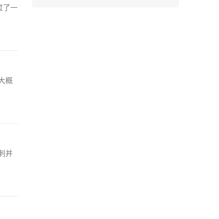
过了一
大概
刺并