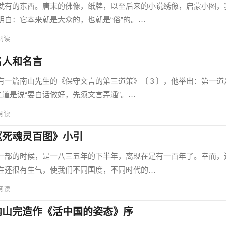
有的东西。唐末的佛像，纸牌，以至后来的小说绣像，启蒙小图，
明白：它本来就是大众的，也就是“俗”的。…
阅读
名人和名言
一篇南山先生的《保守文言的第三道策》〔３〕，他举出：第一道
二道是说“要白话做好，先须文言弄通”。…
阅读
《死魂灵百图》小引
部的时候，是一八三五年的下半年，离现在足有一百年了。幸而，
在还很有生气，使我们不同国度，不同时代的…
阅读
内山完造作《活中国的姿态》序