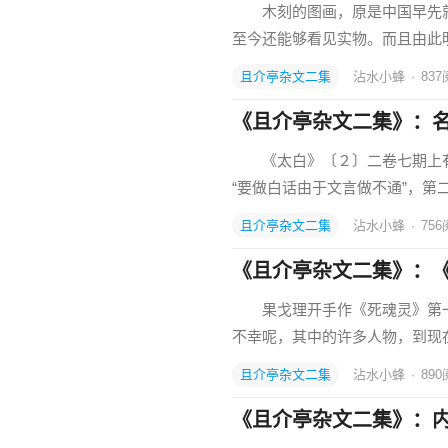
木刻的图画，原是中国早先就
至今还能够看见实物。而且由此
且介亭杂文二集
沾水小蜂
·
837
《且介亭杂文二集》：
《太白》〔２〕二卷七期上有
“要做白话由于文言做不通”，第
且介亭杂文二集
沾水小蜂
·
756
《且介亭杂文二集》：
果戈理开手作《死魂灵》第一
不幸呢，其中的许多人物，到现
且介亭杂文二集
沾水小蜂
·
890
《且介亭杂文二集》：