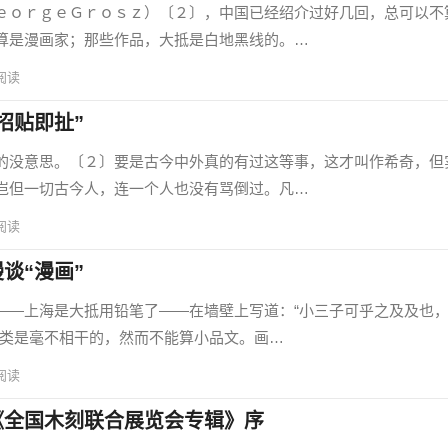
ｏｒｇｅＧｒｏｓｚ）〔２〕，中国已经绍介过好几回，总可以不
算是漫画家；那些作品，大抵是白地黑线的。…
阅读
招贴即扯”
没意思。〔２〕要是古今中外真的有过这等事，这才叫作希奇，但
岂但一切古今人，连一个人也没有骂倒过。凡…
阅读
谈“漫画”
—上海是大抵用铅笔了——在墙壁上写道：“小三子可乎之及及也
之类是毫不相干的，然而不能算小品文。画…
阅读
《全国木刻联合展览会专辑》序