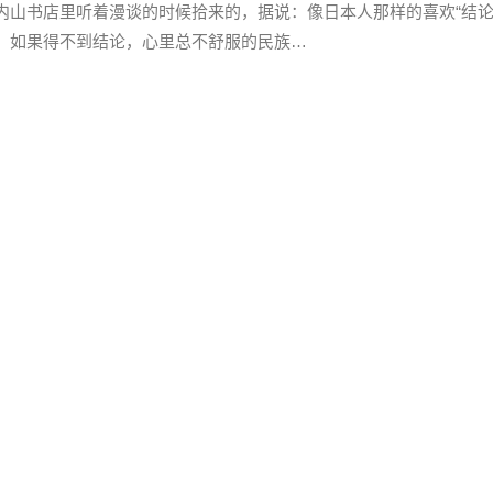
书店里听着漫谈的时候拾来的，据说：像日本人那样的喜欢“结论
，如果得不到结论，心里总不舒服的民族…
阅读
《中国小说史略》日本译本序
的日本译《支那小说史》已经到了出版的机运，非常之高兴，但因
来，大约四五年前罢，增田涉〔２〕君几乎…
阅读
弄堂生意古今谈
瑰白糖伦教糕！” “虾肉馄饨面！” “五香茶叶蛋！” 这是
食的声音，假使当时记录了…
阅读
《中国新文学大系》小说二集序