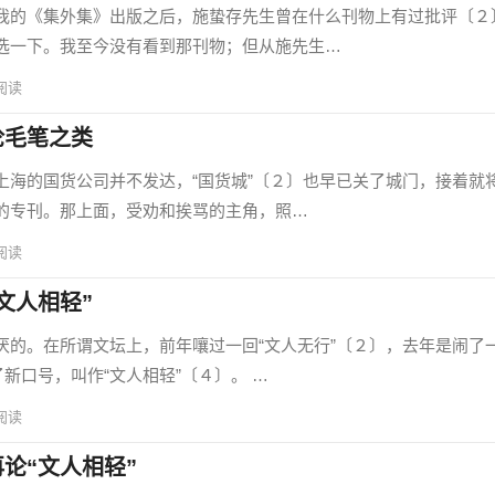
的《集外集》出版之后，施蛰存先生曾在什么刊物上有过批评〔２
选一下。我至今没有看到那刊物；但从施先生…
阅读
论毛笔之类
的国货公司并不发达，“国货城”〔２〕也早已关了城门，接着就
的专刊。那上面，受劝和挨骂的主角，照…
阅读
文人相轻”
。在所谓文坛上，前年嚷过一回“文人无行”〔２〕，去年是闹了
新口号，叫作“文人相轻”〔４〕。 …
阅读
论“文人相轻”