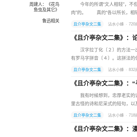
今年的所谓“文人相轻”，不但
周建人：《花鸟
鱼虫及其它》
肉”的。 真的“各以所长，相
鲁迅相关
且介亭杂文二集
沾水小蜂
·
720
《且介亭杂文二集》：
汉字拉丁化〔２〕的方法一出
有罗马字拼音〔４〕。这拼法的
且介亭杂文二集
沾水小蜂
·
832
《且介亭杂文二集》：“
我有时候想到，忠厚老实的读
里古怪的诗和尼采式的短句，以
且介亭杂文二集
沾水小蜂
·
718
《且介亭杂文二集》：