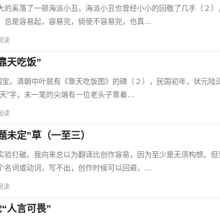
的奚落了一顿海派小丑，海派小丑也曾经小小的回敬了几手〔２〕
，总是容易起，容易完，倘使不容易完，也真…
阅读
靠天吃饭”
宝。清朝中叶就有《靠天吃饭图》的碑〔２〕，民国初年，状元陆
“天”字，末一笔的尖端有一位老头子靠着…
阅读
题未定”草（一至三）
验打破。我向来总以为翻译比创作容易，因为至少是无须构想。但
个名词或动词，写不出，创作时候可以回避，…
阅读
“人言可畏”