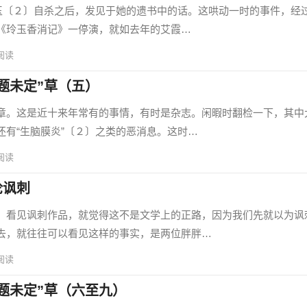
〔２〕自杀之后，发见于她的遗书中的话。这哄动一时的事件，经
《玲玉香消记》一停演，就如去年的艾霞…
阅读
题未定”草（五）
。这是近十来年常有的事情，有时是杂志。闲暇时翻检一下，其中
还有“生脑膜炎”〔２〕之类的恶消息。这时…
阅读
论讽刺
看见讽刺作品，就觉得这不是文学上的正路，因为我们先就以为讽
去，就往往可以看见这样的事实，是两位胖胖…
阅读
题未定”草（六至九）