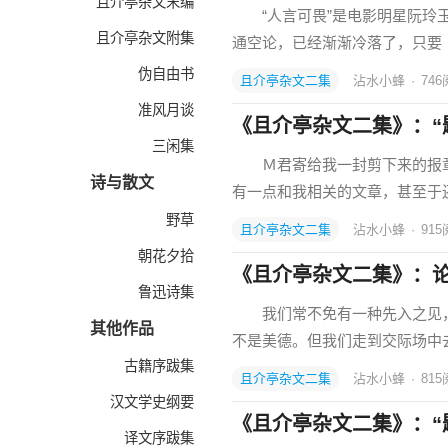
且介亭杂文末编
“人言可畏”是电影明星阮玲玉
且介亭杂文附集
通空论，已经渐渐冷落了，只要
伪自由书
且介亭杂文二集
沾水小蜂
·
746
准风月谈
《且介亭杂文二集》：“
三闲集
Ｍ君寄给我一封剪下来的报章
诗与散文
有一点和我相关的文章，甚至于
野草
且介亭杂文二集
沾水小蜂
·
915
朝花夕拾
《且介亭杂文二集》：
鲁迅诗集
我们常不免有一种先入之见，
其他作品
不是美德。但我们走到交际场中
古籍序跋集
且介亭杂文二集
沾水小蜂
·
815
汉文学史纲要
《且介亭杂文二集》：“
译文序跋集