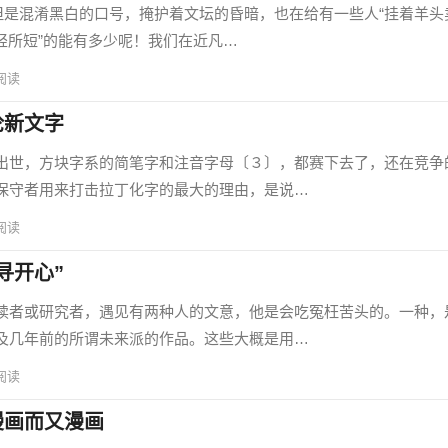
是混淆黑白的口号，掩护着文坛的昏暗，也在给有一些人“挂着羊头
轻所短”的能有多少呢！我们在近凡…
阅读
论新文字
世，方块字系的简笔字和注音字母〔３〕，都赛下去了，还在竞争
保守者用来打击拉丁化字的最大的理由，是说…
阅读
寻开心”
者或研究者，遇见有两种人的文意，他是会吃冤枉苦头的。一种，
及几年前的所谓未来派的作品。这些大概是用…
阅读
漫画而又漫画