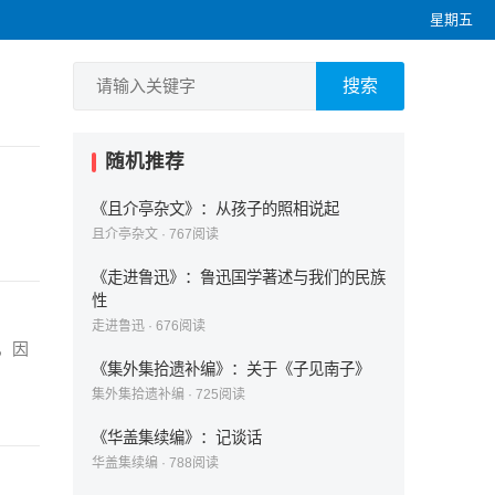
星期五
搜索
随机推荐
《且介亭杂文》：从孩子的照相说起
且介亭杂文
·
767
阅读
《走进鲁迅》：鲁迅国学著述与我们的民族
性
走进鲁迅
·
676
阅读
，因
《集外集拾遗补编》：关于《子见南子》
集外集拾遗补编
·
725
阅读
《华盖集续编》：记谈话
华盖集续编
·
788
阅读