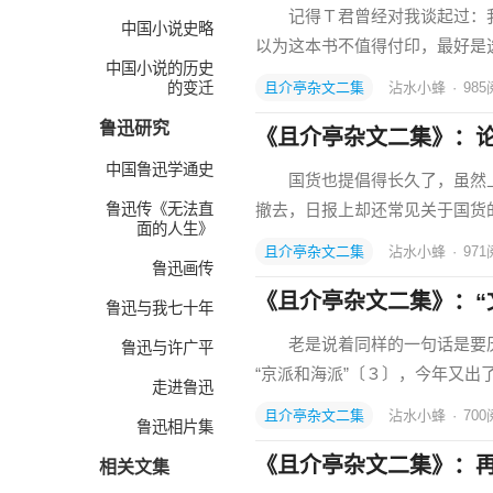
记得Ｔ君曾经对我谈起过：我
中国小说史略
以为这本书不值得付印，最好是
中国小说的历史
的变迁
且介亭杂文二集
沾水小蜂
·
985
鲁迅研究
《且介亭杂文二集》：
中国鲁迅学通史
国货也提倡得长久了，虽然上海
鲁迅传《无法直
撤去，日报上却还常见关于国货
面的人生》
且介亭杂文二集
沾水小蜂
·
971
鲁迅画传
《且介亭杂文二集》：“
鲁迅与我七十年
老是说着同样的一句话是要厌的
鲁迅与许广平
“京派和海派”〔３〕，今年又出了
走进鲁迅
且介亭杂文二集
沾水小蜂
·
700
鲁迅相片集
《且介亭杂文二集》：再
相关文集