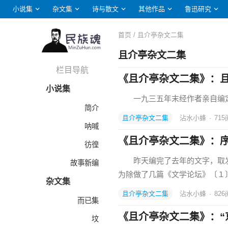
小说集
杂文集
诗与散文
其他作品
鲁迅研究
首页
/ 且介亭杂文二集
且介亭杂文二集
栏目导航
《且介亭杂文二集》：
小说集
一九三五年末经作者亲自编定
简介
且介亭杂文二集
沾水小蜂
·
715
呐喊
《且介亭杂文二集》：
彷徨
昨天编完了去年的文字，取发
故事新编
为除做了几篇《文学论坛》〔１
杂文集
且介亭杂文二集
沾水小蜂
·
826
而已集
《且介亭杂文二集》：“京
坟