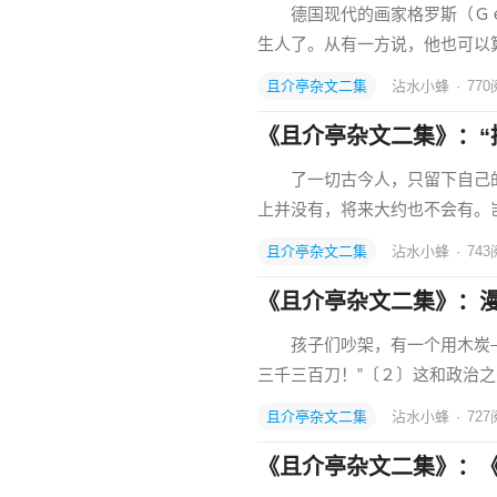
德国现代的画家格罗斯（Ｇｅ
生人了。从有一方说，他也可以
且介亭杂文二集
沾水小蜂
·
770
《且介亭杂文二集》：“
了一切古今人，只留下自己的
上并没有，将来大约也不会有。
且介亭杂文二集
沾水小蜂
·
743
《且介亭杂文二集》：漫
孩子们吵架，有一个用木炭—
三千三百刀！”〔２〕这和政治
且介亭杂文二集
沾水小蜂
·
727
《且介亭杂文二集》：