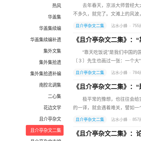
去年春天，京派大师曾经大大
热风
不多久，就完了。文滩上的风波
华盖集
且介亭杂文二集
沾水小蜂
·
755
华盖集续编
《且介亭杂文二集》：“
华盖集续编补遗
集外文集
“靠天吃饭说”是我们中国的国
〔３〕先生也画过一张：一个大
集外集拾遗
且介亭杂文二集
沾水小蜂
·
784
集外集拾遗补编
南腔北调集
《且介亭杂文二集》：“
二心集
极平常的豫想，也往往会给实
的一译，就会遇着难关，譬如一
花边文学
且介亭杂文
且介亭杂文二集
沾水小蜂
·
857
且介亭杂文二集
《且介亭杂文二集》：论