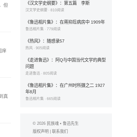
《汉文学史纲要》：第五篇 李斯
，但
汉文学史纲要
·
810
阅读
《鲁迅相片集》：在蒋抑卮病房中 1909年
鲁迅相片集
·
779
阅读
《热风》：随感录57
热风
·
905
阅读
润庠
《走进鲁迅》：阿Q与中国当代文学的典型
问题
走进鲁迅
·
805
阅读
《鲁迅相片集》：在广州时所摄之二 1927
年8月
到真
鲁迅相片集
·
665
阅读
© 2026
民族魂
• 鲁迅先生
版权声明
|
联系我们