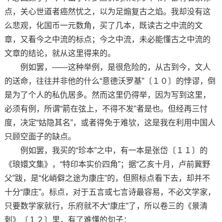
点，关心世道者癌然忧之，以为足煽复古之焰。我却没有这
么悲观，化国币一元数角，买了几本，既读古之中流的文
章，又看今之中流的标点；今之中流，未必能懂古之中流的
文章的结论，就从这里得来的。
例如罢，——这种举例，是很危险的，从古到今，文人
的送命，往往并非他的什么“意德沃罗基”〔１０〕的悖谬，倒
是为了个人的私仇居多。然而这里仍得举，因为写到这里，
必须有例，所谓“箭在弦上，不得不发”者是也。但经再三忖
度，决定“姑隐其名”，或者得免于难欤，这是我在利用中国人
只顾空面子的缺点。
例如罢，我买的“珍本”之中，有一本是张岱〔１１〕的
《琅嬛文集》，“特印本实价四角”；据“乙亥十月，卢前冀野
父”跋，是“化峭僻之途为康庄”的，但照标点看下去，却并不
十分“康庄”。标点，对于五言或七言诗最容易，不必文学家，
只要数学家就行，乐府就不大“康庄”了，所以卷三的《景清
刺》〔１２〕里，有了难懂的句子：