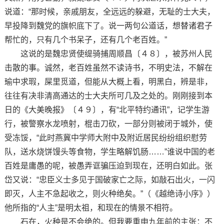
说道：“那时候，亲戚朋友，全远远的躲避，无耻的士大夫，
早投降到魏党的旗帜底下了。说一两句公道话，想替诸君子
帮忙的，只有几个书呆子，还有几个老百姓。”
这说的是魏忠贤使缇骑捕周顺昌〔４８〕，被苏州人民
击散的事。诚然，老百姓虽然不读诗书，不明史法，不解在
瑜中求瑕，屎里觅道，但能从大概上看，明黑白，辨是非，
往往有决非清高通达的士大夫所可几及之处的。刚刚接到本
日的《大美晚报》〔４９〕，有“北平特约通讯”，记学生游
行，被警察水龙喷射，棍击刀砍，一部分则被闭于城外，使
受冻馁，“此时燕冀中学师大附中及附近居民纷纷组织慰劳
队，送水烧饼馒头等食物，学生略解饥肠……”谁说中国的老
百姓是庸愚的呢，被愚弄诓骗压迫到现在，还明白如此。张
岱又说：“忠臣义士多见于国破家亡之际，如敲石出火，一闪
即灭，人主不急起收之，则火种绝矣。”（《越绝诗小序》）
他所指的“人主”是明太祖，和现在的情景不相符。
石在，火种是不会绝的。但我要重申九年前的主张：不