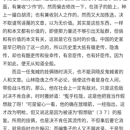
面，有兼收“少作”的，然而偏去修改一下，在孩子的脸上，种
上一撮白胡须；也有兼收别人之作的，然而又大加拣选，决
不取谩骂诬蔑的文章，以为无价值。其实是这些东西，一样
的和本文都有价值的，即使那力量还不够引出无耻群，但倘
和有价值的本文有关，这就是它在当时的价值。中国的史家
是早已明白了这一点的，所以历史里大抵有循吏传，隐逸
传，却也有酷吏传和佞幸传，有忠臣传，也有奸臣传。因为
不如此，便无从知道全般。
而且一任鬼蜮的技俩随时消灭，也不能洞晓反鬼蜮者的
人和文章。山林隐逸之作不必论，倘使这作者是身在人间，
带些战斗性的，那么，他在社会上一定有敌对。只是这些敌
对决不肯自承，时时撒娇道：“冤乎枉哉，这是他把我当作假
想敌了呀！”可是留心一看，他的确在放暗箭，一经指出，这
才改为明枪，但又说这是因为被诬为“假想敌”〔３７〕的报
复。所用的技俩，也是决不肯任其流传的，不但事后要它消
灭，就是临时也在躲闪；而编集子的人又不屑收录。于是到