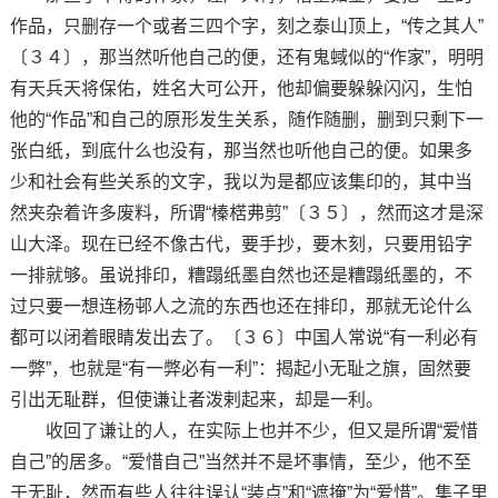
作品，只删存一个或者三四个字，刻之泰山顶上，“传之其人”
〔３４〕，那当然听他自己的便，还有鬼蜮似的“作家”，明明
有天兵天将保佑，姓名大可公开，他却偏要躲躲闪闪，生怕
他的“作品”和自己的原形发生关系，随作随删，删到只剩下一
张白纸，到底什么也没有，那当然也听他自己的便。如果多
少和社会有些关系的文字，我以为是都应该集印的，其中当
然夹杂着许多废料，所谓“榛楛弗剪”〔３５〕，然而这才是深
山大泽。现在已经不像古代，要手抄，要木刻，只要用铅字
一排就够。虽说排印，糟蹋纸墨自然也还是糟蹋纸墨的，不
过只要一想连杨邨人之流的东西也还在排印，那就无论什么
都可以闭着眼睛发出去了。〔３６〕中国人常说“有一利必有
一弊”，也就是“有一弊必有一利”：揭起小无耻之旗，固然要
引出无耻群，但使谦让者泼剌起来，却是一利。
收回了谦让的人，在实际上也并不少，但又是所谓“爱惜
自己”的居多。“爱惜自己”当然并不是坏事情，至少，他不至
于无耻，然而有些人往往误认“装点”和“遮掩”为“爱惜”。集子里