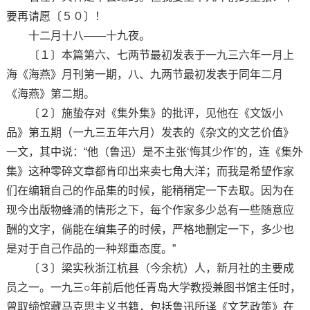
要再请愿〔５０〕！
十二月十八——十九夜。
〔１〕本篇第六、七两节最初发表于一九三六年一月上
海《海燕》月刊第一期，八、九两节最初发表于同年二月
《海燕》第二期。
〔２〕施蛰存对《集外集》的批评，见他在《文饭小
品》第五期（一九三五年六月）发表的《杂文的文艺价值》
一文，其中说：“他（鲁迅）是不主张‘悔其少作’的，连《集外
集》这种零碎文章都肯印出来卖七角大洋；而我是希望作家
们在编辑自己的作品集的时候，能稍稍定一下去取。因为在
现今出版物蜂涌的情形之下，每个作家多少总有一些随意应
酬的文字，倘能在编集子的时候，严格地删定一下，多少也
是对于自己作品的一种郑重态度。”
〔３〕梁实秋浙江杭县（今余杭）人，新月社的主要成
员之一。一九三○年前后他任青岛大学教授兼图书馆主任时，
曾取缔馆藏马克思主义书籍，包括鲁迅所译《文艺政策》在