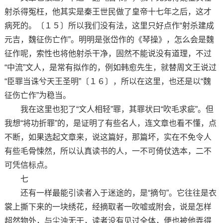
射杀得冤枉，他其实是秦王世民做了皇帝十七年之后，这才
病死的。〔１５〕所以我们没有法，这里只好点作“射杀建成
元吉，魏征伤亡作”。明明是张岱作的《琴操》，怎么会是魏
征作呢，索性也将他射杀干净，固然不能说没有道理，不过
“中流”文人，是常有拟作的，例如韩愈先生，就替周文王说过
“臣罪当诛兮天王圣明”〔１６〕，所以在这里，也还是以“魏
征伤亡作”为稳当。
我在这里也犯了“文人相轻”罪，其罪状曰“吹毛求疵”。但
我想“将功折罪”的，是证明了有些名人，连文章也看不懂，点
不断，如果选起文章来，说这篇好，那篇坏，实在不免令人
有些毛骨悚然，所以认真读书的人，一不可倚仗选本，二不
可凭信标点。
七
还有一样最能引读者入于迷途的，是“摘句”。它往往是衣
裳上撕下来的一块绣花，经摘取者一吹嘘或附会，说是怎样
超然物外，与尘浊无干，读者没有见过全体，便也被他弄得