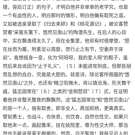
错，容后订正）的句子，才明白他并非单单的老学究，也是
一个有血性的人，明白那时的情形，明白他确有取死之道。
又如被选家录取了《归去来辞》和《桃花源记》，被论客赞
赏着“采菊东篱下，悠然见南山”的陶潜先生，在后人的心目
中，实在飘逸得太久了，但在全集里，他却有时很摩登，“愿
在丝而为履，附素足以周旋，悲行止之有节，空委弃于床
前”，竟想摇身一变，化为“阿呀呀，我的爱人呀”的鞋子，虽
然后来自说因为“止于礼义”，〔５〕未能进攻到底，但那些胡
思乱想的自白，究竟是大胆的。就是诗，除论客所佩服的“悠
然见南山”之外，也还有“精卫衔微木，将以填沧海，形天舞干
戚，猛志固常在”〔６〕之类的“金刚怒目”〔７〕式，在证明
着他并非整天整夜的飘飘然。这“猛志固常在”和“悠然见南山”
的是一个人，倘有取舍，即非全人，再加抑扬，更离真实。
譬如勇士，也战斗，也休息，也饮食，自然也性交，如果只
取他末一点，画起像来，挂在妓院里，尊为性交大师，那当
然也不能说是毫无根据的，然而，岂不冤哉！我每见近人的