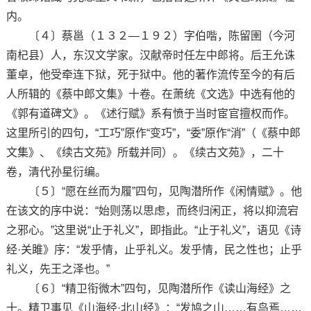
内。
〔４〕蔡邕（１３２—１９２）字伯喈，陈留圉（今河
南杞县）人，东汉文学家。汉献帝时任左中郎将。后王允诛
董卓，他受牵连下狱，死于狱中。他的著作流传至今的有后
人所辑的《蔡中郎文集》十卷。在萧统《文选》中选有他的
《郭有道碑文》。《述行赋》系有愤于当时宦官擅权而作。
这里所引的四句，“工巧”原作“变巧”，“委”原作“消”（《蔡中郎
文集》、《续古文苑》所载并同）。《续古文苑》，二十
卷，清代孙星衍编。
〔５〕“愿在丝而为履”四句，见陶潜所作《闲情赋》。他
在该文的序中说：“始则荡以思虑，而终归闲正，将以抑流宕
之邪心。”这里说“止于礼义”，即指此。“止于礼义”，语见《诗
经·关雎》序：“发乎情，止乎礼义。发乎情，民之性也；止乎
礼义，先王之泽也。”
〔６〕“精卫衔微木”四句，见陶潜所作《读山海经》之
十。精卫事见《山海经·北山经》：“发鸠之山……有鸟焉……