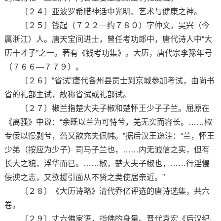
〔２４〕亚波罗希腊神话中光明、艺术与健康之神。
〔２５〕钱起（７２２—约７８０）字仲文，吴兴（今
属浙江）人。唐天宝间进士，曾任考功郎中，唐代诗人中“大
历十才子”之一。著有《钱考功集》。大历，唐代宗李豫年号
（７６６—７７９）。
〔２６〕“省试”唐代各州县贡士到京城参加考试，由尚书
省的礼部主试，故称省试或礼部试。
〔２７〕椒兰指楚大夫子椒和楚怀王少子子兰。屈原在
《离骚》中说：“余既以兰为可恃兮，羌无实而容长。……椒
专佞以慢剥兮，菭又欲充夫佩帏。”据后汉王逸注：“兰，怀王
少弟（按应为少子）司马子兰也，……内无诚信之实，但有
长大之貌，浮华而已。……椒，楚大夫子椒也，……行淫慢
佞谀之志，又欲援引面从不贤之类使居亲近。”
〔２８〕《大历诗略》清代乔亿评选的唐诗选集，共六
卷。
〔２９〕丈六佛家语，指佛的身量。晋代袁宏《后汉纪·