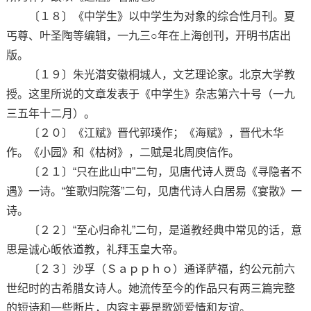
〔１８〕《中学生》以中学生为对象的综合性月刊。夏
丐尊、叶圣陶等编辑，一九三○年在上海创刊，开明书店出
版。
〔１９〕朱光潜安徽桐城人，文艺理论家。北京大学教
授。这里所说的文章发表于《中学生》杂志第六十号（一九
三五年十二月）。
〔２０〕《江赋》晋代郭璞作；《海赋》，晋代木华
作。《小园》和《枯树》，二赋是北周庾信作。
〔２１〕“只在此山中”二句，见唐代诗人贾岛《寻隐者不
遇》一诗。“笙歌归院落”二句，见唐代诗人白居易《宴散》一
诗。
〔２２〕“至心归命礼”二句，是道教经典中常见的话，意
思是诚心皈依道教，礼拜玉皇大帝。
〔２３〕沙孚（Ｓａｐｐｈｏ）通译萨福，约公元前六
世纪时的古希腊女诗人。她流传至今的作品只有两三篇完整
的短诗和一些断片，内容主要是歌颂爱情和友谊。