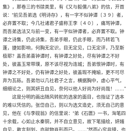
集》，那卷三的书牍类里，有《又与毅儒八弟》的信，开首
说：“前见吾弟选《明诗存》，有一字不似钟谭〔３９〕者，
必弃置不取；今几社诸君子盛称王李〔４０〕，痛骂钟谭，
而吾弟选法又与前一变，有一字似钟谭者，必弃置不取。钟
谭之诗集，仍此诗集，吾弟手眼，仍此手眼，而乃转若飞
蓬，捷如影响，何胸无定识，目无定见，口无定评，乃至斯
极耶？盖吾弟喜钟谭时，有钟谭之好处，尽有钟谭之不好
处，彼盖玉常带璞，原不该尽视为连城；吾弟恨钟谭时，有
钟谭之不好处，仍有钟谭之好处，彼盖瑕不掩瑜，更不可尽
弃为瓦砾。吾弟勿以几社君子之言，横据胸中，虚心平气，
细细论之，则其妍丑自见，奈何以他人好尚为好尚哉！……”
这是分明的画出随风转舵的选家的面目，也指证了选本
的难以凭信的。张岱自己，则以为选文造史，须无自己的意
见，他在《与李砚翁》的信里说：“弟《石匮》一书，洶笔四
十余载，心如止水秦铜，并不自立意见，故下笔描绘，妍媸
自见，敢言刻划，亦就物肖形而已。……”然而心究非镜，也