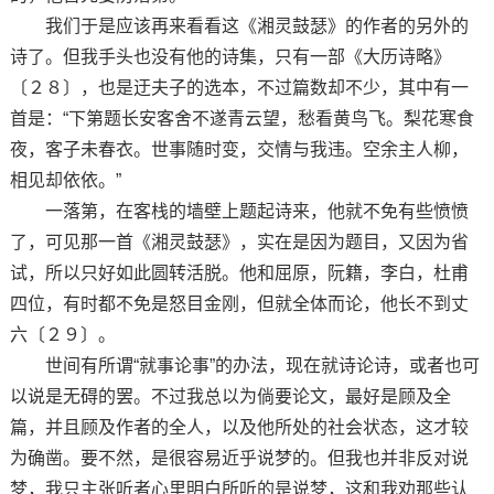
我们于是应该再来看看这《湘灵鼓瑟》的作者的另外的
诗了。但我手头也没有他的诗集，只有一部《大历诗略》
〔２８〕，也是迂夫子的选本，不过篇数却不少，其中有一
首是：“下第题长安客舍不遂青云望，愁看黄鸟飞。梨花寒食
夜，客子未春衣。世事随时变，交情与我违。空余主人柳，
相见却依依。”
一落第，在客栈的墙壁上题起诗来，他就不免有些愤愤
了，可见那一首《湘灵鼓瑟》，实在是因为题目，又因为省
试，所以只好如此圆转活脱。他和屈原，阮籍，李白，杜甫
四位，有时都不免是怒目金刚，但就全体而论，他长不到丈
六〔２９〕。
世间有所谓“就事论事”的办法，现在就诗论诗，或者也可
以说是无碍的罢。不过我总以为倘要论文，最好是顾及全
篇，并且顾及作者的全人，以及他所处的社会状态，这才较
为确凿。要不然，是很容易近乎说梦的。但我也并非反对说
梦，我只主张听者心里明白所听的是说梦，这和我劝那些认