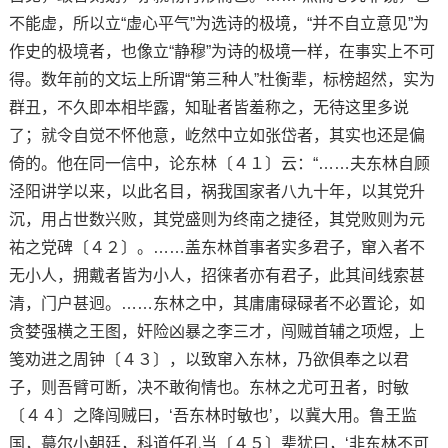
不能虚，所以立“虚心平气”为选诗的极境，“并不自立意见”为
作史的极境者，也像立“静穆”为诗的极境一样，在事实上不可
得。数年前的文坛上所谓“第三种人”杜衡辈，标榜超然，实为
群丑，不久即本相毕露，知耻者皆羞称之，无待这里多说
了；就令自觉不怀他意，屹然中立如张岱者，其实也还是偏
倚的。他在同一信中，论东林〔４１〕云：“……夫东林自顾
泾阳讲学以来，以此名目，祸我国家者八九十年，以其党升
沉，用占世数兴败，其党盛则为终南之捷径，其党败则为元
祐之党碑〔４２〕。……盖东林首事者实多君子，窜入者不
无小人，拥戴者皆为小人，招徕者亦有君子，此其间线索甚
清，门户甚迥。……东林之中，其庸庸碌碌者不必置论，如
贪婪强横之王图，奸险凶暴之李三才，闯贼首辅之项煜，上
笺劝进之周钟〔４３〕，以致窜入东林，乃欲俱奉之以君
子，则吾臂可断，决不敢徇情也。东林之尤可丑者，时敏
〔４４〕之降闯贼曰，‘吾东林时敏也’，以冀大用。鲁王监
国，蕞尔小朝廷，科道任孔当〔４５〕辈犹曰，‘非东林不可