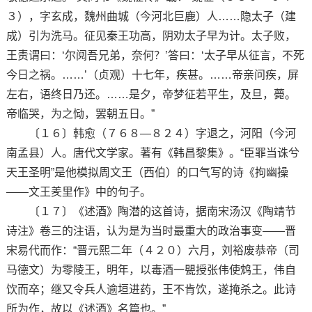
３），字玄成，魏州曲城（今河北巨鹿）人……隐太子（建
成）引为洗马。征见秦王功高，阴劝太子早为计。太子败，
王责谓曰：‘尔阋吾兄弟，奈何？’答曰：‘太子早从征言，不死
今日之祸。……’（贞观）十七年，疾甚。……帝亲问疾，屏
左右，语终日乃还。……是夕，帝梦征若平生，及旦，薨。
帝临哭，为之恸，罢朝五日。”
〔１６〕韩愈（７６８—８２４）字退之，河阳（今河
南孟县）人。唐代文学家。著有《韩昌黎集》。“臣罪当诛兮
天王圣明”是他模拟周文王（西伯）的口气写的诗《拘幽操
——文王羑里作》中的句子。
〔１７〕《述酒》陶潜的这首诗，据南宋汤汉《陶靖节
诗注》卷三的注语，认为是为当时最重大的政治事变——晋
宋易代而作：“晋元熙二年（４２０）六月，刘裕废恭帝（司
马德文）为零陵王，明年，以毒酒一甖授张伟使鸩王，伟自
饮而卒；继又令兵人逾垣进药，王不肯饮，遂掩杀之。此诗
所为作，故以《述酒》名篇也。”