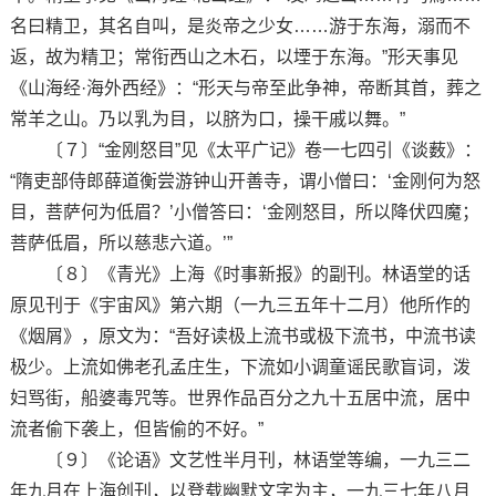
名曰精卫，其名自叫，是炎帝之少女……游于东海，溺而不
返，故为精卫；常衔西山之木石，以堙于东海。”形天事见
《山海经·海外西经》：“形天与帝至此争神，帝断其首，葬之
常羊之山。乃以乳为目，以脐为口，操干戚以舞。”
〔７〕“金刚怒目”见《太平广记》卷一七四引《谈薮》：
“隋吏部侍郎薛道衡尝游钟山开善寺，谓小僧曰：‘金刚何为怒
目，菩萨何为低眉？’小僧答曰：‘金刚怒目，所以降伏四魔；
菩萨低眉，所以慈悲六道。’”
〔８〕《青光》上海《时事新报》的副刊。林语堂的话
原见刊于《宇宙风》第六期（一九三五年十二月）他所作的
《烟屑》，原文为：“吾好读极上流书或极下流书，中流书读
极少。上流如佛老孔孟庄生，下流如小调童谣民歌盲词，泼
妇骂街，船婆毒咒等。世界作品百分之九十五居中流，居中
流者偷下袭上，但皆偷的不好。”
〔９〕《论语》文艺性半月刊，林语堂等编，一九三二
年九月在上海创刊，以登载幽默文字为主，一九三七年八月