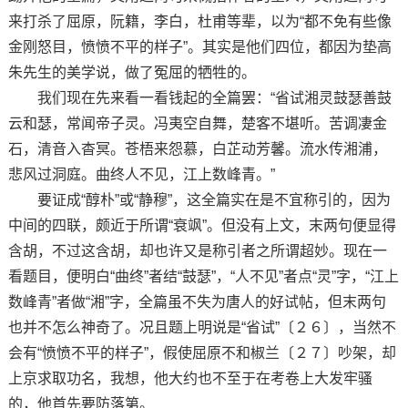
来打杀了屈原，阮籍，李白，杜甫等辈，以为“都不免有些像
金刚怒目，愤愤不平的样子”。其实是他们四位，都因为垫高
朱先生的美学说，做了冤屈的牺牲的。
我们现在先来看一看钱起的全篇罢：“省试湘灵鼓瑟善鼓
云和瑟，常闻帝子灵。冯夷空自舞，楚客不堪听。苦调凄金
石，清音入杳冥。苍梧来怨慕，白芷动芳馨。流水传湘浦，
悲风过洞庭。曲终人不见，江上数峰青。”
要证成“醇朴”或“静穆”，这全篇实在是不宜称引的，因为
中间的四联，颇近于所谓“衰飒”。但没有上文，末两句便显得
含胡，不过这含胡，却也许又是称引者之所谓超妙。现在一
看题目，便明白“曲终”者结“鼓瑟”，“人不见”者点“灵”字，“江上
数峰青”者做“湘”字，全篇虽不失为唐人的好试帖，但末两句
也并不怎么神奇了。况且题上明说是“省试”〔２６〕，当然不
会有“愤愤不平的样子”，假使屈原不和椒兰〔２７〕吵架，却
上京求取功名，我想，他大约也不至于在考卷上大发牢骚
的，他首先要防落第。