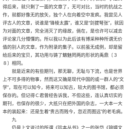
得后来，就只剩了一面的文章了，无可对比，当时的抗战之
作，就都好像无的放矢，独个人在向着空中发疯。我尝见人
评古人的文章，说谁是“锋棱太露”，谁又是“剑拔弩张”，就因
为对面的文章，完全消灭了的缘故，倘在，是也许可以减去
评论家几分懵懂的。所以我以为此后该有博采种种所谓无价
值的别人的文章，作为附录的集子。以前虽无成例，却是留
给后来的宝贝，其功用与铸了魑魅罔两的形状的禹鼎〔３
８〕相同。
就是近来的有些期刊，那无聊，无耻与下流，也是世界
上不可多得的物事，然而这又确是现代中国的或一群人的“文
学”，现在可以知今，将来可以知古，较大的图书馆，都必须
保存的。但记得Ｃ君曾经告诉我，不但这些，连认真切实的
期刊，也保存的很少，大抵只在把外国的杂志，一大本一大
本的装起来：还是生着“贵古而贱今，忽近而图远”的老毛病。
九
仍是上文说过的所谓《珍本丛书》之一的张岱《琅嬛文