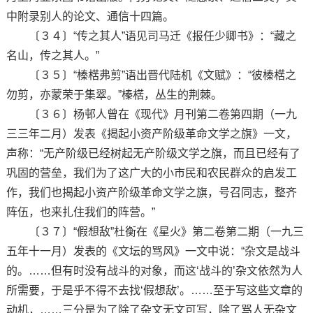
中附录别人的论文、通信十四篇。
〔３４〕“传之其人”语见司马迁《报任少卿书》：“藏之
名山，传之其人。”
〔３５〕“榛楛弗剪”语出晋代陆机《文赋》：“彼榛楛之
勿剪，亦蒙荣于集翠。”榛楛，丛生的荆棘。
〔３６〕杨邨人曾在《现代》月刊第二卷第四期（一九
三三年二月）发表《揭起小资产阶级革命文学之旗》一文，
声称：“无产阶级已经树起无产阶级文学之旗，而且已经有了
巩固的营垒，我们为了这广大的小市民和农民群众的启发工
作，我们也揭起小资产阶级革命文学之旗，号召同志，整齐
阵伍，也来扎住我们的阵营。”
〔３７〕“假想敌”杜衡在《星火》第二卷第二期（一九三
五年十一月）发表的《文坛的骂风》一文中说：“杂文是战斗
的。……但有时没有战斗的对象，而这‘战斗的’杂文依然为人
所需要，于是乎不得不去找‘假想敌’。……至于写这些文章的
动机，……三分是为了除了杂文无文可写，除了骂人无杂文