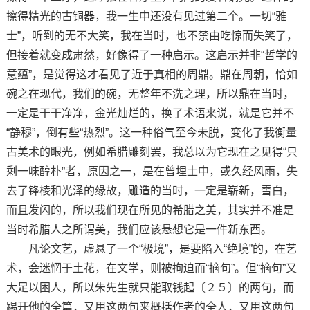
擦得精光的古铜器，我一生中还没有见过第二个。一切“雅
士”，听到的无不大笑，我在当时，也不禁由吃惊而失笑了，
但接着就变成肃然，好像得了一种启示。这启示并非“哲学的
意蕴”，是觉得这才看见了近于真相的周鼎。鼎在周朝，恰如
碗之在现代，我们的碗，无整年不洗之理，所以鼎在当时，
一定是干干净净，金光灿烂的，换了术语来说，就是它并不
“静穆”，倒有些“热烈”。这一种俗气至今未脱，变化了我衡量
古美术的眼光，例如希腊雕刻罢，我总以为它现在之见得“只
剩一味醇朴”者，原因之一，是在曾埋土中，或久经风雨，失
去了锋棱和光泽的缘故，雕造的当时，一定是崭新，雪白，
而且发闪的，所以我们现在所见的希腊之美，其实并不准是
当时希腊人之所谓美，我们应该悬想它是一件新东西。
凡论文艺，虚悬了一个“极境”，是要陷入“绝境”的，在艺
术，会迷惘于土花，在文学，则被拘迫而“摘句”。但“摘句”又
大足以困人，所以朱先生就只能取钱起〔２５〕的两句，而
踢开他的全篇，又用这两句来概括作者的全人，又用这两句