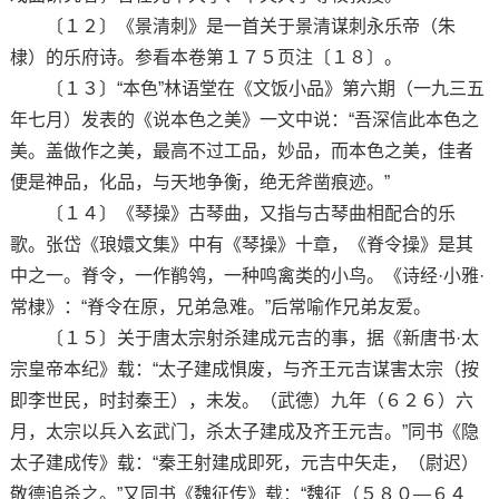
〔１２〕《景清刺》是一首关于景清谋刺永乐帝（朱
棣）的乐府诗。参看本卷第１７５页注〔１８〕。
〔１３〕“本色”林语堂在《文饭小品》第六期（一九三五
年七月）发表的《说本色之美》一文中说：“吾深信此本色之
美。盖做作之美，最高不过工品，妙品，而本色之美，佳者
便是神品，化品，与天地争衡，绝无斧凿痕迹。”
〔１４〕《琴操》古琴曲，又指与古琴曲相配合的乐
歌。张岱《琅嬛文集》中有《琴操》十章，《脊令操》是其
中之一。脊令，一作鹡鸰，一种鸣禽类的小鸟。《诗经·小雅·
常棣》：“脊令在原，兄弟急难。”后常喻作兄弟友爱。
〔１５〕关于唐太宗射杀建成元吉的事，据《新唐书·太
宗皇帝本纪》载：“太子建成惧废，与齐王元吉谋害太宗（按
即李世民，时封秦王），未发。（武德）九年（６２６）六
月，太宗以兵入玄武门，杀太子建成及齐王元吉。”同书《隐
太子建成传》载：“秦王射建成即死，元吉中矢走，（尉迟）
敬德追杀之。”又同书《魏征传》载：“魏征（５８０—６４