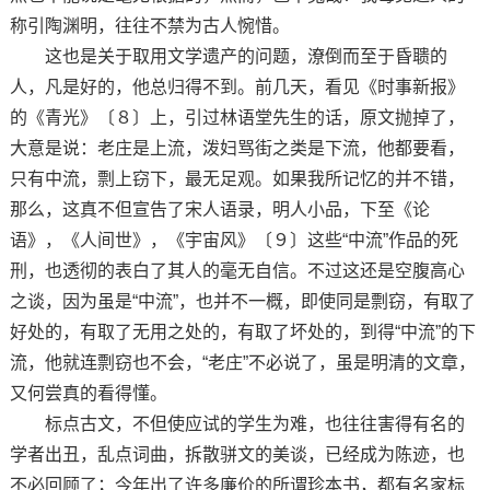
称引陶渊明，往往不禁为古人惋惜。
这也是关于取用文学遗产的问题，潦倒而至于昏聩的
人，凡是好的，他总归得不到。前几天，看见《时事新报》
的《青光》〔８〕上，引过林语堂先生的话，原文抛掉了，
大意是说：老庄是上流，泼妇骂街之类是下流，他都要看，
只有中流，剽上窃下，最无足观。如果我所记忆的并不错，
那么，这真不但宣告了宋人语录，明人小品，下至《论
语》，《人间世》，《宇宙风》〔９〕这些“中流”作品的死
刑，也透彻的表白了其人的毫无自信。不过这还是空腹高心
之谈，因为虽是“中流”，也并不一概，即使同是剽窃，有取了
好处的，有取了无用之处的，有取了坏处的，到得“中流”的下
流，他就连剽窃也不会，“老庄”不必说了，虽是明清的文章，
又何尝真的看得懂。
标点古文，不但使应试的学生为难，也往往害得有名的
学者出丑，乱点词曲，拆散骈文的美谈，已经成为陈迹，也
不必回顾了；今年出了许多廉价的所谓珍本书，都有名家标