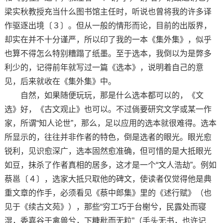
梁实秋教授充当什么图书馆主任时，听说也曾将我的许多译
作驱逐出境〔３〕。但从一般的情形而论，目前的出版界，
却实在并不十分谨严，所以印了我的一本《集外集》，似乎
也算不得怎么特别糟蹋了纸墨。至于选本，我倒以为是弊多
利少的，记得前年就写过一篇《选本》，说明着自己的意
见，后来就收在《集外集》中。
自然，如果随便玩玩，那是什么选本都可以的，《文
选》好，《古文观止》也可以。不过倘要研究文学或某一作
家，所谓“知人论世”，那么，足以应用的选本就很难得。选本
所显示的，往往并非作者的特色，倒是选者的眼光。眼光愈
锐利，见识愈深广，选本固然愈准确，但可惜的是大抵眼光
如豆，抹杀了作者真相的居多，这才是一个“文人浩劫”。例如
蔡邕〔４〕，选家大抵只取他的碑文，使读者仅觉得他是典
重文章的作手，必须看见《蔡中郎集》里的《述行赋》（也
见于《续古文苑》），那些“穷工巧于台榭兮，民露处而寝
湿，委嘉谷于禽兽兮，下糠秕而无粒”（手头无书，也许记