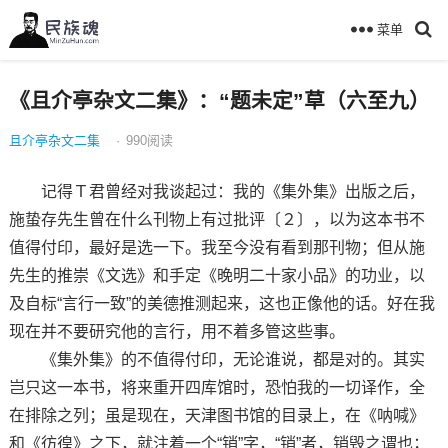
菜单
《且介亭杂文二集》：“题未定”草（六至九）
且介亭杂文二集
·
990
阅读
记得Ｔ君曾经对我谈起过：我的《集外集》出版之后，
施蛰存先生曾在什么刊物上有过批评〔２〕，以为这本书不
值得付印，最好是选一下。我至今没有看到那刊物；但从施
先生的推崇《文选》和手定《晚明二十家小品》的功业，以
及自标“言行一致”的美德推测起来，这也正像他的话。好在我
现在并不要研究他的言行，用不着多管这些事。
《集外集》的不值得付印，无论谁说，都是对的。其实
岂只这一本书，将来重开四库馆时，恐怕我的一切译作，全
在排除之列；虽是现在，天津图书馆的目录上，在《呐喊》
和《彷徨》之下，就注着一个“销”字，“销”者，销毁之谓也；