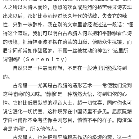
人之所以为诗人而论，热烈的欢喜或热烈的愁苦经过诗表现
出来以后，都好比黄酒经过长久年代的储藏，失去它的辣
性，只剩一味醇朴。我在别的文章里曾经说过这一段话：‘懂
得这个道理，我们可以明白古希腊人何以把和平静穆看作诗
的极境，把诗神亚波罗摆在蔚蓝的山巅，俯瞰众生扰攘，而
眉宇间却常如作甜蜜梦，不露一丝被扰动的神色？’这里所
谓‘静穆’（Ｓｅｒｅｎｉｔｙ）
自然只是一种最高理想，不是在一般诗里所能找得到
的。
古希腊——尤其是古希腊的造形艺术——常使我们觉到
这种‘静穆’的风味。‘静穆’是一种豁然大悟，得到归依的心
情。它好比低眉默想的观音大士，超一切忧喜，同时你也可
说它泯化一切忧喜。这种境界在中国诗里不多见。屈原阮籍
李白杜甫都不免有些像金刚怒目，愤愤不平的样子。陶潜浑
身是‘静穆’，所以他伟大。”
古希腊人，也许把和平静穆看作诗的极境的罢，这一点