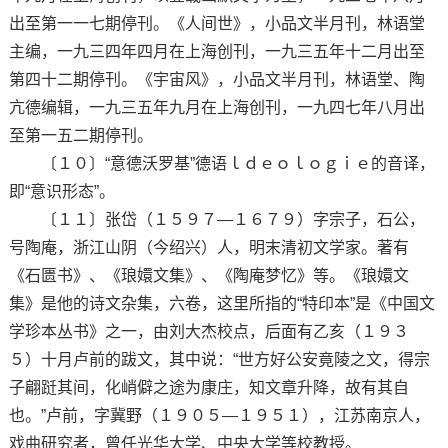
出至第一一七期停刊。《人间世》，小品文半月刊，林语堂
主编，一九三四年四月在上海创刊，一九三五年十二月出至
第四十二期停刊。《宇宙风》，小品文半月刊，林语堂、陶
亢德编辑，一九三五年九月在上海创刊，一九四七年八月出
至第一五二期停刊。
〔１０〕“意德沃罗基”德语ｌｄｅｏｌｏｇｉｅ的音译，
即“意识形态”。
〔１１〕张岱（１５９７—１６７９）字宗子，石公，
号陶庵，浙江山阴（今绍兴）人，明末清初文学家。著有
《石匮书》、《琅嬛文集》、《陶庵梦忆》等。《琅嬛文
集》是他的诗文杂集，六卷，这里所指的“特印本”是《中国文
学珍本丛书》之一，由刘大杰校点，后面有乙亥（１９３
５）十月卢前的跋文，其中说：“世方好公安竟陵之文，得宗
子翩跹其间，化峭僻之途为康庄，知文章升降，故有其自
也。”卢前，字冀野（１９０５—１９５１），江苏南京人，
戏曲研究者，曾任光华大学、中央大学等校教授。