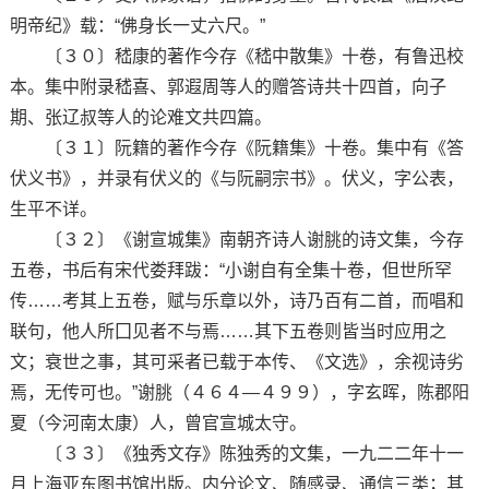
明帝纪》载：“佛身长一丈六尺。”
〔３０〕嵇康的著作今存《嵇中散集》十卷，有鲁迅校
本。集中附录嵇喜、郭遐周等人的赠答诗共十四首，向子
期、张辽叔等人的论难文共四篇。
〔３１〕阮籍的著作今存《阮籍集》十卷。集中有《答
伏义书》，并录有伏义的《与阮嗣宗书》。伏义，字公表，
生平不详。
〔３２〕《谢宣城集》南朝齐诗人谢朓的诗文集，今存
五卷，书后有宋代娄拜跋：“小谢自有全集十卷，但世所罕
传……考其上五卷，赋与乐章以外，诗乃百有二首，而唱和
联句，他人所囗见者不与焉……其下五卷则皆当时应用之
文；衰世之事，其可采者已载于本传、《文选》，余视诗劣
焉，无传可也。”谢朓（４６４—４９９），字玄晖，陈郡阳
夏（今河南太康）人，曾官宣城太守。
〔３３〕《独秀文存》陈独秀的文集，一九二二年十一
月上海亚东图书馆出版。内分论文、随感录、通信三类；其