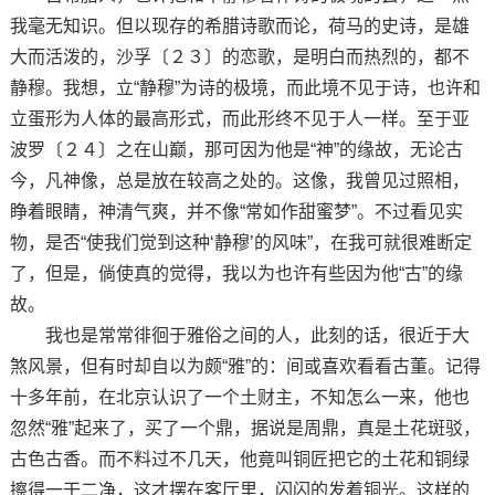
我毫无知识。但以现存的希腊诗歌而论，荷马的史诗，是雄
大而活泼的，沙孚〔２３〕的恋歌，是明白而热烈的，都不
静穆。我想，立“静穆”为诗的极境，而此境不见于诗，也许和
立蛋形为人体的最高形式，而此形终不见于人一样。至于亚
波罗〔２４〕之在山巅，那可因为他是“神”的缘故，无论古
今，凡神像，总是放在较高之处的。这像，我曾见过照相，
睁着眼睛，神清气爽，并不像“常如作甜蜜梦”。不过看见实
物，是否“使我们觉到这种‘静穆’的风味”，在我可就很难断定
了，但是，倘使真的觉得，我以为也许有些因为他“古”的缘
故。
我也是常常徘徊于雅俗之间的人，此刻的话，很近于大
煞风景，但有时却自以为颇“雅”的：间或喜欢看看古董。记得
十多年前，在北京认识了一个土财主，不知怎么一来，他也
忽然“雅”起来了，买了一个鼎，据说是周鼎，真是土花斑驳，
古色古香。而不料过不几天，他竟叫铜匠把它的土花和铜绿
擦得一干二净，这才摆在客厅里，闪闪的发着铜光。这样的