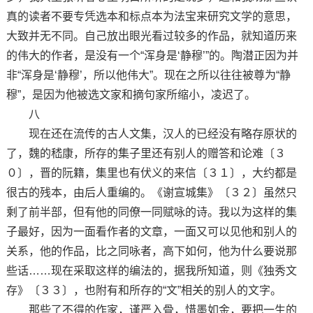
真的读者不要专凭选本和标点本为法宝来研究文学的意思，
大致并无不同。自己放出眼光看过较多的作品，就知道历来
的伟大的作者，是没有一个“浑身是‘静穆’”的。陶潜正因为并
非“浑身是‘静穆’，所以他伟大”。现在之所以往往被尊为“静
穆”，是因为他被选文家和摘句家所缩小，凌迟了。
八
现在还在流传的古人文集，汉人的已经没有略存原状的
了，魏的嵇康，所存的集子里还有别人的赠答和论难〔３
０〕，晋的阮籍，集里也有伏义的来信〔３１〕，大约都是
很古的残本，由后人重编的。《谢宣城集》〔３２〕虽然只
剩了前半部，但有他的同僚一同赋咏的诗。我以为这样的集
子最好，因为一面看作者的文章，一面又可以见他和别人的
关系，他的作品，比之同咏者，高下如何，他为什么要说那
些话……现在采取这样的编法的，据我所知道，则《独秀文
存》〔３３〕，也附有和所存的“文”相关的别人的文字。
那些了不得的作家，谨严入骨，惜墨如金，要把一生的