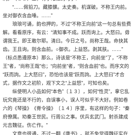
“……佩铅刀。藏膝髁。太史奏。机谋破。不称王内前。
坐对御衣含血唾。……”
琅琅可诵，韵也押的，不过“不称王向前”这一句总有些费
解。看看原序，有云：“清知事不成。跃而询上。大怒曰。毋
谓我王。即王敢尔耶。清曰。今日之号。尚称王哉。命抉其
齿。王且询。则含血前。○御衣。上益怒。剥其肤。……”
（标点悉遵原本）那么，诗该是“不称王，向前坐”了，“不称
王”者，“尚称王哉”也；“向前坐”者，“则含血前”也。而序文的
“跃而訽。上大怒曰”，恐怕也该是“跃而訽。上大怒曰”才合
式，据作文之初阶，观下文之“上益怒”，可知也矣。
纵使明人小品如何“本色”〔１３〕，如何“性灵”，拿它乱
玩究竟还是不行的，自误事小，误人可似乎不大好。例如卷
六的《琴操》《脊令操》〔１４〕序里，有这样的句子：“秦
府僚属。劝秦王世民。行周公之事。伏兵玄武门。射杀建成
元吉魏征。伤亡作。”
文章也很通，不过一翻《唐书》，就不免觉得魏征实在