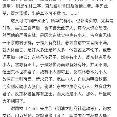
进用’。则是东林二字，直与蕞尔鲁国及汝偕亡者。手刃此
辈，置之汤镬，出薪真不可不猛也。……”
这真可谓“词严义正”。所举的群小，也都确实的，尤其是
时敏，虽在三百年后，也何尝无此等人，真令人惊心动魄。
然而他的严责东林，是因为东林党中也有小人，古今来无纯
一不杂的君子群，于是凡有党社，必为自谓中立者所不满，
就大体而言，是好人多还是坏人多，他就置之不论了。或者
还更加一转云：东林虽多君子，然亦有小人，反东林者虽多
小人，然亦有正士，于是好像两面都有好有坏，并无不同，
但因东林世称君子，故有小人即可丑，反东林者本为小人，
故有正士则可嘉，苛求君子，宽纵小人，自以为明察秋毫，
而实则反助小人张目。倘说：东林中虽亦有小人，然多数为
君子，反东林者虽亦有正士，而大抵是小人。那么，斤量就
大不相同了。
谢国桢〔４６〕先生作《明清之际党社运动考》，钩索
文籍，用力甚勤，叙魏忠贤〔４７〕两次虐杀东林党人毕，