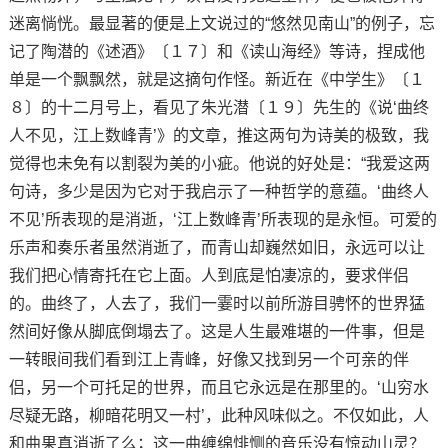
迷离惝恍。最显著的便是上文说过的“悠然见南山”的例子，忘
记了陶潜的《述酒》〔１７〕和《读山海经》等诗，捏成他
单是一个飘飘然，就是这摘句作怪。新近在《中学生》〔１
８〕的十二月号上，看见了朱光潜〔１９〕先生的《说‘曲终
人不见，江上数峰青’》的文章，推这两句为诗美的极致，我
觉得也未免有以割裂为美的小疵。他说的好处是：“我爱这两
句诗，多少是因为它对于我启示了一种哲学的意蕴。‘曲终人
不见’所表现的是消逝，‘江上数峰青’所表现的是永恒。可爱的
乐声和奏乐者虽然消逝了，而青山却巍然如旧，永远可以让
我们把心情寄托在它上面。人到底是怕凄凉的，要求伴侣
的。曲终了，人去了，我们一霎时以前所游目骋怀的世界猛
然间好像从脚底倒塌去了。这是人生最难堪的一件事，但是
一转眼间我们看到江上青峰，好像又找到另一个可亲的伴
侣，另一个可托足的世界，而且它永远是在那里的。‘山穷水
尽疑无路，柳暗花明又一村’，此种风味似之。不仅如此，人
和曲果真消逝了么；这一曲缠绵悱恻的音乐没有惊动山灵？