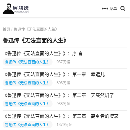
菜单
首页
/ 鲁迅传《无法直面的人生》
鲁迅传《无法直面的人生》
《鲁迅传《无法直面的人生》》：序 言
鲁迅传《无法直面的人生》
957
阅读
《鲁迅传《无法直面的人生》》：第一章 幸运儿
鲁迅传《无法直面的人生》
806
阅读
《鲁迅传《无法直面的人生》》：第二章 天突然坍了
鲁迅传《无法直面的人生》
938
阅读
《鲁迅传《无法直面的人生》》：第三章 离乡者的凄哀
鲁迅传《无法直面的人生》
1379
阅读