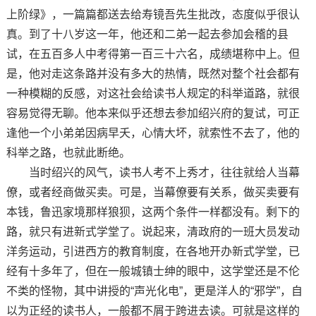
上阶绿》，一篇篇都送去给寿镜吾先生批改，态度似乎很认
真。到了十八岁这一年，他还和二弟一起去参加会稽的县
试，在五百多人中考得第一百三十六名，成绩堪称中上。但
是，他对走这条路并没有多大的热情，既然对整个社会都有
一种模糊的反感，对这社会给读书人规定的科举道路，就很
容易觉得无聊。他本来似乎还想去参加绍兴府的复试，可正
逢他一个小弟弟因病早夭，心情大坏，就索性不去了，他的
科举之路，也就此断绝。
当时绍兴的风气，读书人考不上秀才，往往就给人当幕
僚，或者经商做买卖。可是，当幕僚要有关系，做买卖要有
本钱，鲁迅家境那样狼狈，这两个条件一样都没有。剩下的
路，就只有进新式学堂了。说起来，清政府的一班大员发动
洋务运动，引进西方的教育制度，在各地开办新式学堂，已
经有十多年了，但在一般城镇士绅的眼中，这学堂还是不伦
不类的怪物，其中讲授的“声光化电”，更是洋人的“邪学”，自
以为正经的读书人，一般都不屑于跨进去读。可就是这样的