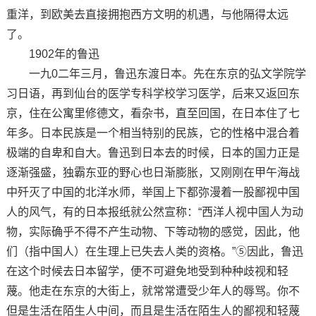
重洋，到欧美去直接拥抱西方文明的机遇，与他隔得太远
了。
1902年的鲁迅
一九0二年三月，鲁迅东渡日本。先在东京的弘文学院学
习日语，再到仙台的医学专科学校学习医学，后来又返回东
京，住在公寓里修德文，看杂书，直至回国，在日本住了七
年多。日本民族是一个相当特别的民族，它的性格中混合着
极端的自卑和自大。鲁迅到日本去的时候，日本的国力正是
逐渐强盛，独霸东亚的野心也日渐膨胀，又刚刚在甲午海战
中歼灭了中国的北洋水师，举国上下都弥漫着一股鄙视中国
人的风气，有的日本报纸就公然宣称：“西洋人视中国人为动
物，实际确乎不得不产生动物、下等动物的感觉，因此，他
们（指中国人）在生理上已失去人类的资格。”⑤因此，鲁迅
在这个时候去日本留学，便不可避免地受到种种歧视和轻
蔑。他走在东京的大街上，就常常遭受少年人的辱骂。你不
但是生活在陌生人中间，而且是生活在陌生人的鄙视和轻蔑