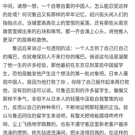
中间，请想一想，一个自尊自重的中国人，怎么能忍受这样
的处境？何况鲁迅又有那样的早年记忆，绍兴街头闲人们的
指指点点，当铺里高高在上的堂倌的奚落，还有那些从南京
旗营里掷出来的石块和辱骂，都一齐会涌上心头，将他推入
更深广的屈辱和激愤。
鲁迅后来说过一句透彻的话：一个人乏到了自己打自己
的嘴巴，也就难保别人不来打你的嘴巴。倘说这句话是凝聚
了他一生的许多经验，那他最初在东京见到某些中国留学
生，恐怕是触发他产生这个想法的第一批对象吧。日本人蔑
视中国人，是因为他打败了你 ，你除了自己振作起来再打败
他，没有别的话可以说。可鲁迅见到的许多留学生，偏偏又
那样不争气，非但不从日本人的轻蔑中汲取自我警策的动
力，反而以自己的种种乖行，不断地证明那轻蔑的正当。就
以与鲁迅同住的留学生来说吧，有整天把地板踏得咚咚作
响，尘上飞扬地学跳舞的，也有不遵守客店里新老客户循序
洗澡的惯例，抢先钻迸洗澡间，把水泼得四溅的，在这样的