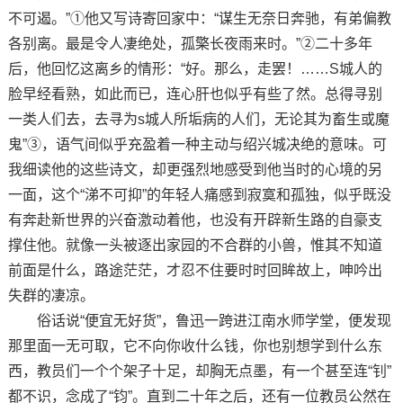
不可遏。”①他又写诗寄回家中：“谋生无奈日奔驰，有弟偏教
各别离。最是令人凄绝处，孤檠长夜雨来时。”②二十多年
后，他回忆这离乡的情形：“好。那么，走罢！……S城人的
脸早经看熟，如此而已，连心肝也似乎有些了然。总得寻别
一类人们去，去寻为s城人所垢病的人们，无论其为畜生或魔
鬼”③，语气间似乎充盈着一种主动与绍兴城决绝的意味。可
我细读他的这些诗文，却更强烈地感受到他当时的心境的另
一面，这个“涕不可抑”的年轻人痛感到寂寞和孤独，似乎既没
有奔赴新世界的兴奋激动着他，也没有开辟新生路的自豪支
撑住他。就像一头被逐出家园的不合群的小兽，惟其不知道
前面是什么，路途茫茫，才忍不住要时时回眸故上，呻吟出
失群的凄凉。
俗话说“便宜无好货”，鲁迅一跨进江南水师学堂，便发现
那里面一无可取，它不向你收什么钱，你也别想学到什么东
西，教员们一个个架子十足，却胸无点墨，有一个甚至连“钊”
都不识，念成了“钧”。直到二十年之后，还有一位教员公然在