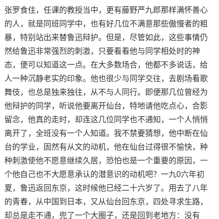
张罗食住，任课的教授当中，更有藤野严九郎那样满怀善心
的人，就是同班同学中，也有好几位不满意那些傲慢者的粗
暴，特别站出来替鲁迅辩护。但是，尽管如此，这些事情仍
然给鲁迅非常强烈的刺激，只要看看他与同学相处时的神
态，便可以知道这一点。在大多数场合，他都不多说话，给
人一种沉静老实的印象。他也很少与同学交往，去剧场看歌
舞伎，也总是独来独往，从不与人同行。即便那几位曾经为
他辩护的同学，听说他要离开仙台，特地请他吃点心，合影
留念，他真的走时，却连这几位同学也不通知，一个人悄悄
离开了，全班没有一个人知道。我不禁要猜想，他中断在仙
台的学业，固然有从文的动机，他在仙台过得很不愉快，种
种刺激使他不愿意继续久居，恐怕也是一个重要的原因，一
个他自己也不大愿意承认的潜意识的动机吧？一九0六年初
夏，鲁迅返回东京，这时候他已经二十六岁了。用去了八年
的青春，从中国到日本，又从仙台回东京，四处寻求生路，
却总是走不通，兜了一个大圈子，还是回到老地方：没有