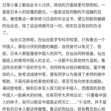
日常小事上都如此令人讨厌，其他的方面就更可想而知。一
面是日本人的轻蔑的跟光，一面是这些同胞的不成器的丑
态，难怪鲁迅一拿到修习日语的毕业证书，便立刻跑到偏僻
的仙台去，除了远远地避开这一切，他实在没有别的办法
了。
仙台又怎样呢，在仙台医学专科学校里，只有鲁迅一个
中国人，那些讨厌的同胞的嘴脸，自然是可以免见了，但
是，日本人那股蔑视中国人的风气，在仙台同样很盛。仙台
报纸上的辱驾中国人的言论，一点都不比其他地方温和，鲁
迅所在的那个班的学生中，也同样有对他白眼相加，毫不掩
饰的人。他考试成绩中等，便有同学以为是得了老师的暗中
帮助，于是托辞去检查他的笔记，甚至写信向他发出威胁。
课间放电影，映到日本军人挥刀砍杀中国人，而围观的其他
中国人一脸麻木的时候，也有同学大声地议论：“只要看中国
人的样子，就可以断定中国是必然灭亡……”⑥当然，并不是
所有的日本人都这样傲慢，鲁迅初到仙台，就有教员热心地