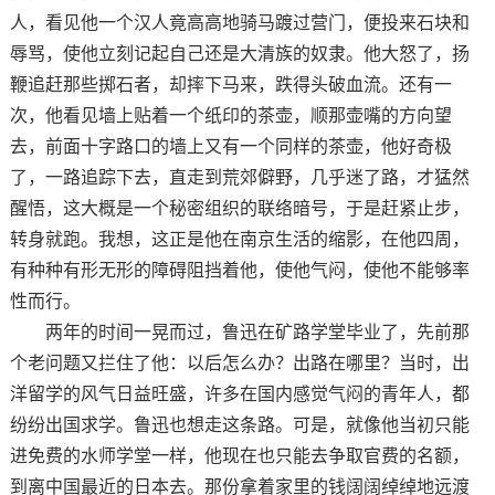
人，看见他一个汉人竟高高地骑马踱过营门，便投来石块和
辱骂，使他立刻记起自己还是大清族的奴隶。他大怒了，扬
鞭追赶那些掷石者，却摔下马来，跌得头破血流。还有一
次，他看见墙上贴着一个纸印的茶壶，顺那壶嘴的方向望
去，前面十字路口的墙上又有一个同样的茶壶，他好奇极
了，一路追踪下去，直走到荒郊僻野，几乎迷了路，才猛然
醒悟，这大概是一个秘密组织的联络暗号，于是赶紧止步，
转身就跑。我想，这正是他在南京生活的缩影，在他四周，
有种种有形无形的障碍阻挡着他，使他气闷，使他不能够率
性而行。
两年的时间一晃而过，鲁迅在矿路学堂毕业了，先前那
个老问题又拦住了他：以后怎么办？出路在哪里？当时，出
洋留学的风气日益旺盛，许多在国内感觉气闷的青年人，都
纷纷出国求学。鲁迅也想走这条路。可是，就像他当初只能
进免费的水师学堂一样，他现在也只能去争取官费的名额，
到离中国最近的日本去。那份拿着家里的钱阔阔绰绰地远渡