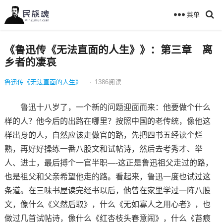
菜单
《鲁迅传《无法直面的人生》》：第三章 离
乡者的凄哀
鲁迅传《无法直面的人生》
·
1386
阅读
鲁迅十八岁了，一个新的问题迎面而来：他要做个什么
样的人？他今后的出路在哪里？按照中国的老传统，像他这
样出身的人，自然应该走做官的路，先把四书五经读个烂
熟，再好好操练一番八股文和试帖诗，然后去考秀才、举
人、进士，最后搏个一官半职—-这正是鲁迅祖父走过的路，
也是祖父和父亲希望他走的路。看起来，鲁迅一度也试过这
条道。在三味书屋读完经书以后，他曾在家里学过一阵八股
文，像什么《义然后取》，什么《无如寡人之用心者》，也
做过几首试帖诗，像什么《红杏枝头春意闹》，什么《苔痕