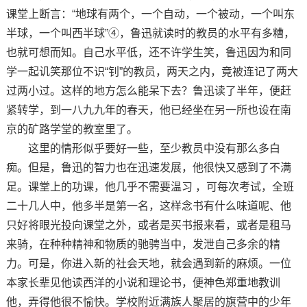
课堂上断言：“地球有两个，一个自动，一个被动，一个叫东
半球，一个叫西半球”④，鲁迅就读时的教员的水平有多糟，
也就可想而知。自己水平低，还不许学生笑，鲁迅因为和同
学一起讥笑那位不识“钊”的教员，两天之内，竟被连记了两大
过两小过。这样的地方怎么能呆下去？鲁迅读了半年，便赶
紧转学，到一八九九年的春天，他已经坐在另一所也设在南
京的矿路学堂的教室里了。
这里的情形似乎要好一些，至少教员中没有那么多白
痴。但是，鲁迅的智力也在迅速发展，他很快又感到了不满
足。课堂上的功课，他几乎不需要温习 ，可每次考试，全班
二十几人中，他多半是第一名，这样念书有什么味道呢、他
只好将眼光投向课堂之外，或者是买书报来看，或者是租马
来骑，在种种精神和物质的驰骋当中，发泄自己多余的精
力。可是，你进入新的社会天地，就会遇到新的麻烦。一位
本家长辈见他读西洋的小说和理论书，便神色郑重地教训
他，弄得他很不愉快。学校附近满族人聚居的旗营中的少年