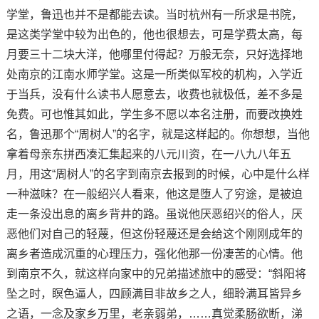
学堂，鲁迅也并不是都能去读。当时杭州有一所求是书院，
是这类学堂中较为出色的，他也很想去，可是学费太高，每
月要三十二块大洋，他哪里付得起？万般无奈，只好选择地
处南京的江南水师学堂。这是一所类似军校的机构，入学近
于当兵，没有什么读书人愿意去，收费也就极低，差不多是
免费。可也惟其如此，学生多不愿以本名注册，而要改换姓
名，鲁迅那个“周树人”的名字，就是这样起的。你想想，当他
拿着母亲东拼西凑汇集起来的八元川资，在一八九八年五
月，用这“周树人”的名字到南京去报到的时候，心中是什么样
一种滋味？在一般绍兴人看来，他这是堕人了穷途，是被迫
走一条没出息的离乡背井的路。虽说他厌恶绍兴的俗人，厌
恶他们对自己的轻蔑，但这份轻蔑还是会给这个刚刚成年的
离乡者造成沉重的心理压力，强化他那一份凄苦的心情。他
到南京不久，就这样向家中的兄弟描述旅中的感受：“斜阳将
坠之时，瞑色逼人，四顾满目非故乡之人，细聆满耳皆异乡
之语，一念及家乡万里，老亲弱弟，……真觉柔肠欲断，涕