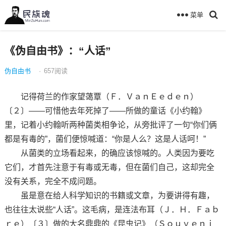
菜单
《伪自由书》：“人话”
伪自由书
·
657
阅读
记得荷兰的作家望蔼覃（Ｆ．ＶａｎＥｅｄｅｎ）
〔２〕——可惜他去年死掉了——所做的童话《小约翰》
里，记着小约翰听两种菌类相争论，从旁批评了一句“你们俩
都是有毒的”，菌们便惊喊道：“你是人么？这是人话呵！”
从菌类的立场看起来，的确应该惊喊的。人类因为要吃
它们，才首先注意于有毒或无毒，但在菌们自己，这却完全
没有关系，完全不成问题。
虽是意在给人科学知识的书籍或文章，为要讲得有趣，
也往往太说些“人话”。这毛病，是连法布耳（Ｊ．Ｈ．Ｆａｂ
ｒｅ）〔３〕做的大名鼎鼎的《昆虫记》（Ｓｏｕｖｅｎｉ