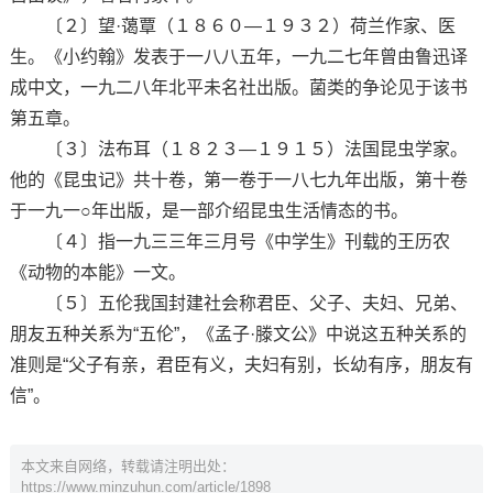
〔２〕望·蔼覃（１８６０—１９３２）荷兰作家、医
生。《小约翰》发表于一八八五年，一九二七年曾由鲁迅译
成中文，一九二八年北平未名社出版。菌类的争论见于该书
第五章。
〔３〕法布耳（１８２３—１９１５）法国昆虫学家。
他的《昆虫记》共十卷，第一卷于一八七九年出版，第十卷
于一九一○年出版，是一部介绍昆虫生活情态的书。
〔４〕指一九三三年三月号《中学生》刊载的王历农
《动物的本能》一文。
〔５〕五伦我国封建社会称君臣、父子、夫妇、兄弟、
朋友五种关系为“五伦”，《孟子·滕文公》中说这五种关系的
准则是“父子有亲，君臣有义，夫妇有别，长幼有序，朋友有
信”。
本文来自网络，转载请注明出处：
https://www.minzuhun.com/article/1898