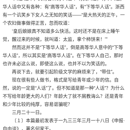
华人话中又有各种：有“高等华人话”，有“下等华人话”。浙西
有一个讥笑乡下女人之无知的笑话——“是大热天的正午，一
个农妇做事做得正苦，忽而叹道：
‘皇后娘娘真不知道多么快活。这时还不是在床上睡午
觉，醒过来的时候，就叫道：太监，拿个柿饼来！’”
然而这并不是“下等华人话”，倒是高等华人意中的“下等
华人话”，所以其实是“高等华人话”。在下等华人自己，那时
也许未必这么说，即使这么说，也并不以为笑话的。
再说下去，就要引起阶级文学的麻烦来了，“带住”。
现在很有些人做书，格式是写给青年或少年的信。自
然，说的一定是“人话”了。但不知道是那一种“人话”？为什么
不写给年龄更大的人们？年龄大了就不屑教诲么？还是青年
和少年比较的纯厚，容易诓骗呢？
三月二十一日。
〔１〕本篇最初发表于一九三三年三月一十八日《申报·
自由谈》，署名何家干。