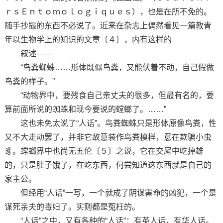
ｒｓＥｎｔｏｍｏｌｏｇｉｑｕｅｓ），也是在所不免的。
随手抄撮的东西不必说了。近来在杂志上偶然看见一篇教青
年以生物学上的知识的文章〔４〕，内有这样的
叙述——
“鸟粪蜘蛛……形体既似鸟粪，又能伏着不动，自己假做
鸟粪的样子。”
“动物界中，要残食自己亲丈夫的很多，但最有名的，要
算前面所说的蜘蛛和现今要说的螳螂了。……”
这也未免太说了“人话”。鸟粪蜘蛛只是形体原像鸟粪，性
又不大走动罢了，并非它故意装作鸟粪模样，意在欺骗小虫
豸。螳螂界中也尚无五伦〔５〕之说，它在交尾中吃掉雄
的，只是肚子饿了，在吃东西，何尝知道这东西就是自己的
家主公。
但经用“人话”一写，一个就成了阴谋害命的凶犯，一个是
谋死亲夫的毒妇了。实则都是冤枉的。
“人话”之中，又有各种的“人话”：有英人话，有华人话。