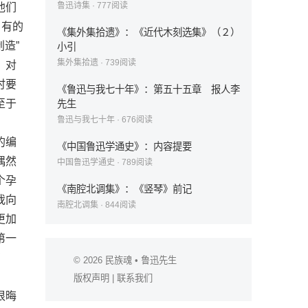
鲁迅诗集
·
777
阅读
他们
，有的
《集外集拾遗》：《近代木刻选集》（２）
造”
小引
集外集拾遗
·
739
阅读
；对
时要
《鲁迅与我七十年》：第五十五章 报人李
至于
先生
鲁迅与我七十年
·
676
阅读
的编
《中国鲁迅学通史》：内容提要
偶然
中国鲁迅学通史
·
789
阅读
个孕
《南腔北调集》：《竖琴》前记
我向
南腔北调集
·
844
阅读
更加
第一
丁
© 2026
民族魂
• 鲁迅先生
版权声明
|
联系我们
很晦