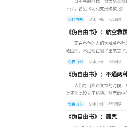
日本幕府时代，曾大杀基督教
不少。曾见《切利支丹殉教记》
伪自由书
沾水小蜂
·
733
阅读
《伪自由书》：航空救
现在各色的人们大喊着各种的
救国的，不过现在喊了出来罢
伪自由书
沾水小蜂
·
799
阅读
《伪自由书》：不通两
人们每当批评文章的时候，凡是
上还为此设立了病院。然而做中国
伪自由书
沾水小蜂
·
869
阅读
《伪自由书》：赌咒