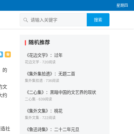
星期四
搜索
随机推荐
《花边文学》：过年
花边文学
·
720
阅读
》的
《集外集拾遗》：无题二首
集外集拾遗
·
736
阅读
的文
《二心集》：黑暗中国的文艺界的现状
大约
二心集
·
639
阅读
《集外文集》：桃花
集外文集
·
722
阅读
创造社
《鲁迅诗集》：二十二年元旦