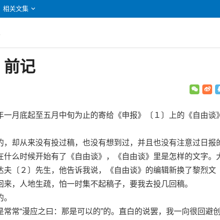
相关文集
记
：前记
一月底起至五月中旬为止的寄给《申报》〔１〕上的《自由谈
，却从来没有投过稿，也没有想到过，并且也没有注意过日报
在什么时候开始有了《自由谈》，《自由谈》里是怎样的文字。
达夫〔２〕先生，他告诉我说，《自由谈》的编辑新换了黎烈文
回来，人地生疏，怕一时集不起稿子，要我去投几回稿。
的。
常“漫应之曰：那是可以的”的。直白的说罢，我一向很回避