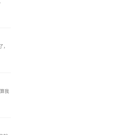
。
了，
算我