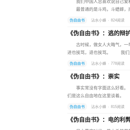
我们中国人总喜欢说自己爱和
最普通的是斗鸡，斗蟋蟀，南
伪自由书
沾水小蜂
·
824
阅读
《伪自由书》：逃的辩
古时候，做女人大晦气，一举
进也挨骂，退也挨骂。 我们
伪自由书
沾水小蜂
·
778
阅读
《伪自由书》：崇实
事实常没有字面这么好看。 
们是这么自由地在这里谈着。
伪自由书
沾水小蜂
·
815
阅读
《伪自由书》：电的利