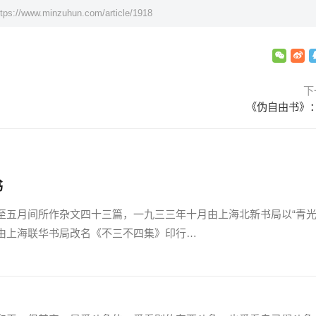
ttps://www.minzuhun.com/article/1918
下
《伪自由书》
书
月间所作杂文四十三篇，一九三三年十月由上海北新书局以“青光
由上海联华书局改名《不三不四集》印行…