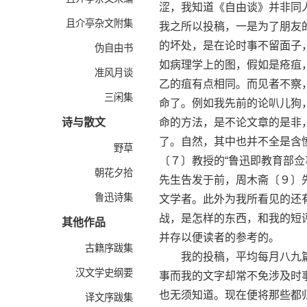
涩，我知道《自由谈》并非同
且介亭杂文附集
我之所以投稿，一是为了朋友
的坏处，是在论时事不留面子
伪自由书
如病理学上的图，假如是疮疽
准风月谈
乙的疽有点相同。而见者不察
三闲集
命了。例如我先前的论叭儿狗
诗与散文
命的方法，是不论文章的是非
了。自然，其中也并不全是含
野草
〔７〕教授的“鲁迅即教育部
朝花夕拾
先生告发于前，周木斋〔９〕
鲁迅诗集
文学者。此外为我所看见的还
战，是怎样的东西，和我的短
其他作品
并存以便读者的参考的。
古籍序跋集
我的投稿，平均每月八九篇
汉文学史纲要
事而我的文字却常不免涉及时
也无须知道。现在便将那些都
译文序跋集