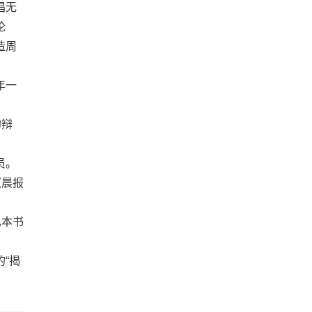
倡无
论
造周
年一
的辩
员。
《晨报
见本书
“揭