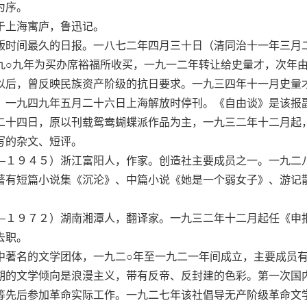
为序。
上海寓庐，鲁迅记。
时间最久的日报。一八七二年四月三十日（清同治十一年三月
九○九年为买办席裕福所收买，一九一二年转让给史量才，次年
以后，曾反映民族资产阶级的抗日要求。一九三四年十一月史量
。一九四九年五月二十六日上海解放时停刊。《自由谈》是该报
二十四日，原以刊载鸳鸯蝴蝶派作品为主，一九三二年十二月起
写的杂文、短评。
１９４５）浙江富阳人，作家。创造社主要成员之一。一九二
著有短篇小说集《沉沦》、中篇小说《她是一个弱女子》、游记
９７２）湖南湘潭人，翻译家。一九三二年十二月起任《申报
去职。
著名的文学团体，一九二○年至一九二一年间成立，主要成员
期的文学倾向是浪漫主义，带有反帝、反封建的色彩。第一次国
等先后参加革命实际工作。一九二七年该社倡导无产阶级革命文