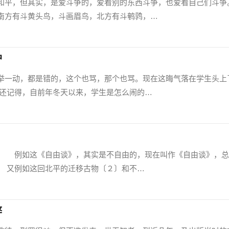
平，但其实，是爱斗争的，爱看别的东西斗争，也爱看自己们斗争
方有斗黄头鸟，斗画眉鸟，北方有斗鹌鹑，…
护
一动，都是错的，这个也骂，那个也骂。现在这晦气落在学生头上
还记得，自前年冬天以来，学生是怎么闹的…
例如这《自由谈》，其实是不自由的，现在叫作《自由谈》，总
 又例如这回北平的迁移古物〔２〕和不…
弊