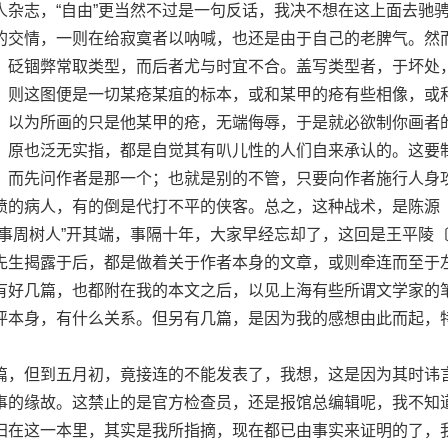
人杂志，“自由”更当然不过是一句反话，我决不想在这上面去驰
的交情，一则在给寂寞者以呐喊，也还是由于自己的老脾气。然
，砭锢弊常取类型，而后者尤与时宜不合。盖写类型者，于坏处
，则这图便是一切某疮某疽的标本，或和某甲的疮有些相像，或
，以为所画的只是他某甲的疮，无端侮辱，于是就必欲制你画者
，原也泛无实指，都是自觉其有叭儿性的人们自来承认的。这要
，而先问作者是那一个；也就是别的不管，只要向作者施行人身
愤的病人，有的倒是代打不平的侠客。总之，这种战术，是陈源
佥事周树人”开其端，事隔十年，大家早经忘却了，这回是王平陵
先生揭露于后，都是做着关于作者本身的文章，或则牵连而至于
有好几篇，也都附在我的本文之后，以见上海有些所谓文学家的
评本身，有什么关系。但另有几篇，是因为我的感想由此而起，
，但到五月初，竟接连的不能发表了，我想，这是因为其时讳
事的缘故。这禁止的是官方检查员，还是报馆总编辑呢，我不知
归在这一本里，其实是我所指摘，现在都已由事实来证明的了，