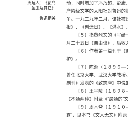
周建人：《花鸟
动，同时增加了冯乃超、彭康
鱼虫及其它》
产阶级文学的太阳社对鲁迅的
鲁迅相关
争。一九二九年二月，该社被
报》、《创造日》、《洪水》
〔５〕指黎烈文的《写给一
月二十五日《自由谈》，后收
〔６〕作者第一篇刊于《自由
护》。
〔７〕陈源（１８９６—１
曾任北京大学、武汉大学教授
副刊》发表的《致志摩》中说
〔８〕王平陵（１８９８—１
《不通两种》附录《“最通的”
〔９〕周木斋（１９１０—１
露”，见本书《文人无文》附