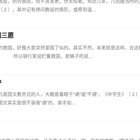
徒，刑罚很凶，但不准发表，世无知者。到近几年，乃出版当时的
〔２〕，其中记有拷问教徒的情形，或牵到温…
国三愿
救国，好像大家突然爱国了似的。其实不然，本来就是这样，在这
了。 所以银行家说贮蓄救国，卖稿子的说…
种
国文教员式的人，大概是着眼于“通”或“不通”，《中学生》〔２
文其实是很不容易“通”的，高手如…