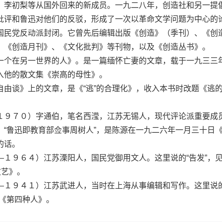
、李初梨等从国外回来的新成员。一九二八年，创造社和另一提
批评和鲁迅对他们的反驳，形成了一次以革命文学问题为中心的
国民党反动派封闭。它曾先后编辑出版《创造》（季刊）、《创
、《创造月刊》、《文化批判》等刊物，以及《创造丛书》。
个在另一世界的人》。是一篇缅怀亡妻的文章，载于一九三三
入他的散文集《崇高的母性》。
谈》上的文章，是《“逃”的合理化》，收入本书时改题《逃
９７０）字通伯，笔名西滢，江苏无锡人，现代评论派重要成
。“鲁迅即教育部佥事周树人”，是陈源在一九二六年一月三十日
的话。
９６４）江苏溧阳人，国民党御用文人。这里说的“告发”，
文艺》。
９４１）江苏武进人，当时在上海从事编辑和写作。这里说的
录《第四种人》。