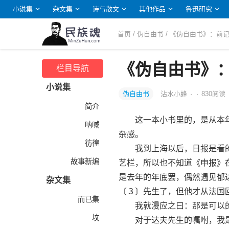
小说集
杂文集
诗与散文
其他作品
鲁迅研究
首页
/
伪自由书
/ 《伪自由书》：前
《伪自由书》
栏目导航
小说集
伪自由书
沾水小蜂
·
·
830
阅读
简介
这一本小书里的，是从本年
呐喊
杂感。
彷徨
我到上海以后，日报是看的
故事新编
艺栏，所以也不知道《申报》
是去年的年底罢，偶然遇见郁
杂文集
〔３〕先生了，但他才从法国
而已集
我就漫应之曰：那是可以
坟
对于达夫先生的嘱咐，我是常