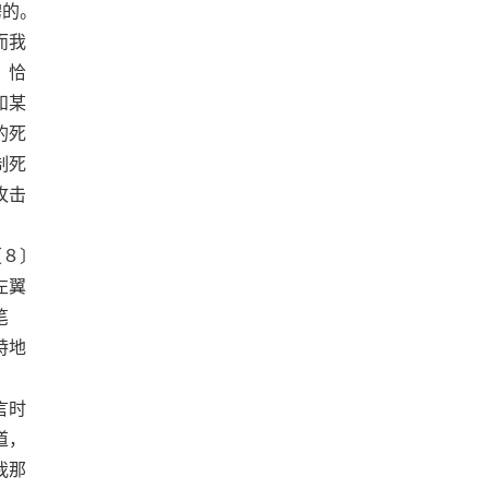
骋的。
而我
，恰
和某
的死
制死
攻击
〔８〕
左翼
笔
特地
言时
道，
我那