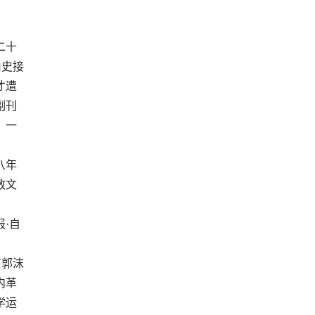
二十
由史接
才遭
副刊
，一
八年
散文
·自
有郭沫
内革
学运