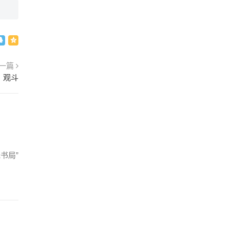
一篇
：观斗
书局”