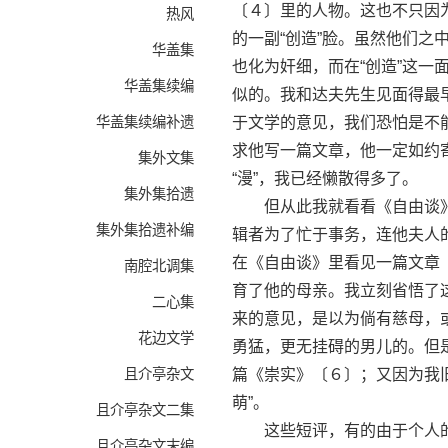
〔４〕里的人物。这也不只因
热风
的一副“创造”脸。虽然他们
华盖集
也化为奸细，而在“创造”这一
华盖集续编
似的。我和达夫先生见面得最
华盖集续编补遗
于文学的意见，我们恐怕是不
求他写一篇文章，他一定如约
集外文集
“漫”，我已经懒散得多了。
集外集拾遗
但从此我就看看《自由谈》
集外集拾遗补编
辑者为了忙于事务，连他夫人
在《自由谈》里看见一篇文章
南腔北调集
育了他的母亲。我立刻省悟了
二心集
来的意见，是以为倘有慈母，
花边文学
勇猛，更无挂碍的男儿的。但
且介亭杂文
篇《崇实》〔６〕；又因为我旧
萌”。
且介亭杂文二集
这些短评，有的由于个人的
且介亭杂文末编