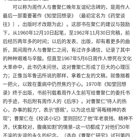
可以称为周作人与曹聚仁晚年友谊纪念碑的，是周作人
最后一部重要著作《知堂回想录》（最初定名为《药堂谈
往》），出版时才改题为此）。这部书在聚仁的建议与鼓励
下，从1960年12月10日起笔，至1962年11月30日完稿，前
后经历两年多的时间；以后的发表、出版，却有着更多的曲
折，其间周作人与曹聚仁之间，有过许多通信，记录了其中
的种种艰难与辛酸。但直至1967年5月6日周作人惨死在文化
大革命中，此书仍未问世。这对曹聚仁形成了巨大的心理压
力；正像当年鲁迅所说的那样，拿着亡友的文稿，就像揣着
一把火，以致在重病中仍然焦灼于心。1970年《知堂回想
录》终于出版，书前刊载着周作人生前写给曹聚仁的委托书
的手迹，书后附有周作人的《后序》。对曹聚仁”待人的热
心，办事的毅力”，表示”感佩”，以为这也是”蒋畈精神的表
现”；曹聚仁在《校读小记》里则回忆了他”年老衰残、精神不
济，伏案校对，腹痛如割”的情景–这一切都成了对他们50年
不渝的友谊的永久的纪念。（选自《曹聚仁研究》试刊第四