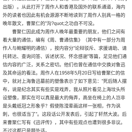
出版）。从此打开了周作人和香港及国外的联系通道，海内
外的读者也因此有机会源源不断地读到了周作人别具一格的
晚年散文，曹聚仁的”沟?quot;之功自不可没。
曹聚仁因此成为周作人晚年最重要的朋友，他们之间有
着大量的通信，编有《周、曹通信集》（其中有一部分为周
作人与鲍耀明的通信），按内容分”论辩驳斥、求援请助、请
托转达、查询问答、诉述状况、怀念感谢”等篇，足见他们通
信内容的广泛，关系之密切。他们也曾在通信中交换对鲁迅
及其命运的看法。周作人在1958年5月20日写给曹聚仁的信
中，就对上海鲁迅墓前的塑像表示了如下意见：”死后随人摆
布，说是纪念其实有些实是戏弄，我从照片看见上海坟头所
设塑像，那实在可以真是最大的侮弄，高坐在椅上的人岂非
是头戴纸冠之形象乎？假使陈滢辈画这样一张相，作为讽
刺，也很适当了”。这段话公开发表后，引起了轩然大波。后
来曹聚仁写有《迅评传》，其中有些观点也遭到很多非议。
不过这都已是题外话。