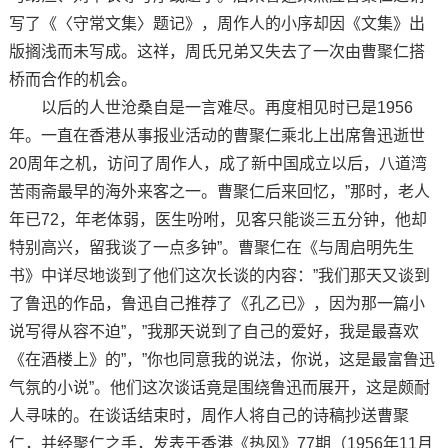
写了《〈守常文集〉题记》，周作人的小序却因《文集》出
版搁浅而未写成。这祥，周氏兄弟又失去了一次由曹聚仁搭
桥而合作的机会。
以后的人世沧桑自是一言难尽。再度相见时已是1956
年。一直在香港从事报业活动的曹聚仁乘北上出席鲁迅逝世
20周年之机，访问了周作人，成了新中国成立以后，八道湾
苦雨斋最早的海外来客之一。曹聚仁后来回忆，”那时，老人
年已72，年老体弱，医生吩咐，见客只能谈三五分钟，他却
特别高兴，留我谈了一点多钟”。曹聚仁在《与周启明先生
书》中详尽地谈到了他们这次长谈的内容：”我们那天又谈到
了鲁迅的作品，鲁迅自己推荐了《孔乙已》，因为那一篇小
说写得从容不迫”，”我那天说到了自己的爱好，我是最喜欢
《在酒楼上》的”，”你也同意我的说法，你说，这是最富鲁迅
气氛的小说”。他们这次谈话竟是围绕鲁迅而展开，这是颇耐
人寻味的。在谈话结束时，周作人将自己的诗稿抄送曹聚
仁，并经聚仁之手，发表于香港《热风》77期（1956年11月