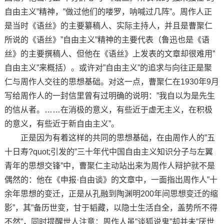
自由主义”精神，”做过他们的喽罗，呐喊过几阵”。周作人正
是当时《语丝》的主要纂稿人、实际主持人，并且是曹聚仁
所说的《语丝》”自由主义”精神的主要代表（鲁迅也是《语
丝》的主要撰稿人、但他在《语丝》上发表的文章却很难用”
自由主义”来概括）。或许对”自由主义”的追求与向往正是聚
仁与周作人交往的思想基础。对这一点，曹聚仁在1930年9月
写给周作人的一封信里曾有过明确的说明：”我自以为是先生
的信从者。……在消极的意义，有些近于虚无主义，在积极
的意义，有些近于新自由主义”。
正是因为有着这样的共同的思想基础，在由周作人的”五
十日寿?quot;引发的”三十年代中国自由主义知识分子与左翼
青年的思想交锋”中，曹聚仁主动站出来为周作人辩护就不是
偶然的：他在《申报·自由谈》的文章中，一面指出周作人”十
余年思想的变迁，正是从孔融到陶渊明200年间思想变迁的缩
影”，其”备历世变，甘于韬藏，以隐士生活自全，盖势所不得
不然”，同时提醒世人注意：周作人虽”谈狐说鬼”却并未”厌世