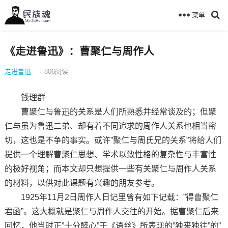
菜单
《走进鲁迅》：曹聚仁与周作人
走进鲁迅
·
806
阅读
钱理群
曹聚仁与鲁迅的关系是人们所熟悉并经常谈及的；但聚
仁与虽为鲁迅二弟、却有着不同追求的周作人关系也相当密
切，这也是不争的事实。或许”聚仁与周氏兄的关系”将给人们
提供一个理解曹聚仁思想、学术以致性格的复杂性与丰富性
的极好视角；而本文却只想提供一些有关聚仁与周作人关系
的材料，以供对此课题有兴趣的朋友参考。
1925年11月2日周作人日记里曾有如下记载：”得曹聚仁
君函”。这大概就是聚仁与周作人交往的开始。据曹聚仁后来
回忆，他当时正”十分醉心”于《语丝》所表现的”独来独往”的”