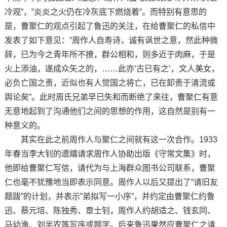
冷观”，”炎炎之火仍在冷灰底下燃烧着”。而特别有意思的
是，曹聚仁的观点引起了鲁迅的关注，在给曹聚仁的私信中
发表了如下意见：”周作人自寿诗，诚有讽世之意，然此种微
辞，已为今之青年所不撩，群公相和，则多近于肉麻，于是
火上添油，遂成众矢之的，……此亦’古已有之’，文人美女，
必负亡国之责，近似也有人觉国之将亡，已在卸责于清流或
舆论矣”。此时周氏兄弟早已失和而断绝了来往，曹聚仁有意
无意地起到了沟通他们之间的思想的作用，这自然是别有一
种意义的。
其实在此之前周作人与聚仁之间就有这一次合作。1933
年春当李大钊的遗孀请求周作人协助出版《守常文集》时，
他即给曹聚仁写信，请代为与上海群众图书公司联系，曹聚
仁也毫不犹豫地当即表示同意。周作人以后又提出了”请旧友
题跋”的计划，并表示”弟拟写一小序”，并约定由曹聚仁约鲁
迅、蔡元培、陈独秀、章士钊，周作人约胡适之、钱玄同、
马幼渔、刘半农等写序或题字。后来鲁迅果然应曹聚仁之请