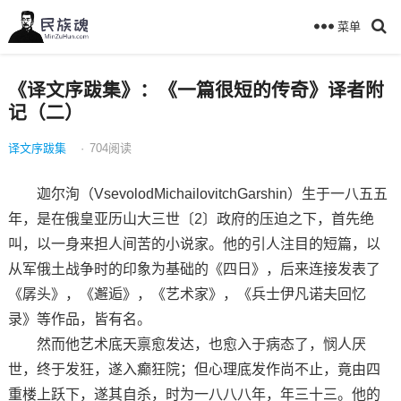
菜单
《译文序跋集》：《一篇很短的传奇》译者附
记（二）
译文序跋集
·
704
阅读
迦尔洵（VsevolodMichailovitchGarshin）生于一八五五
年，是在俄皇亚历山大三世〔2〕政府的压迫之下，首先绝
叫，以一身来担人间苦的小说家。他的引人注目的短篇，以
从军俄土战争时的印象为基础的《四日》，后来连接发表了
《孱头》，《邂逅》，《艺术家》，《兵士伊凡诺夫回忆
录》等作品，皆有名。
然而他艺术底天禀愈发达，也愈入于病态了，悯人厌
世，终于发狂，遂入癫狂院；但心理底发作尚不止，竟由四
重楼上跃下，遂其自杀，时为一八八八年，年三十三。他的