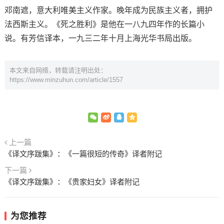
邓南遮，意大利唯美主义作家。晚年成为民族主义者，拥护
法西斯主义。《死之胜利》是他在一八九四年作的长篇小
说。有芳信译本，一九三二年十月上海光华书局出版。
本文来自网络，转载请注明出处：
https://www.minzuhun.com/article/1557
上一篇
《译文序跋集》：《一篇很短的传奇》译者附记
下一篇
《译文序跋集》：《贵家妇女》译者附记
为您推荐