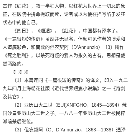
杰作《红花》，叙一半狂人物，以红花为世界上一切恶的象
征，在医院中拚命撷取而死，论者或以为便在描写陷于发狂
状态中的他自己。
《四日》，《邂逅》，《红花》，中国都有译本了。
《一篇很短的传奇》虽然并无显名，但颇可见作者的博爱和
人道底彩色，和南欧的但农契阿（D’Annunzio）〔3〕所作
《死之胜利》，以杀死可疑的爱人为永久的占有，思想是截
然两路的。
※ ※ ※
〔1〕本篇连同《一篇很短的传奇》的译文，印入一九二
九年四月上海朝花社版《近代世界短篇小说集》之一《奇剑
及其它》。
〔2〕亚历山大三世（EUI]XNFGHO，1845—1894）俄
国沙皇亚历山大二世之子。一八八一年亚历山大二世被民粹
派暗杀后继位。
〔3〕但农契阿（G．D’Annunzio，1863—1938）通译