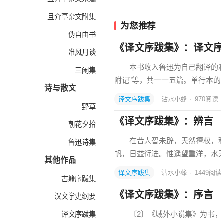
且介亭杂文附集
为您推荐
伪自由书
《译文序跋集》：译文
准风月谈
本书收入鲁迅为自己翻译的和
三闲集
附记”等，共一一五篇。单行本
诗与散文
译文序跋集
沾水小蜂
·
970
阅读
野草
《译文序跋集》：辨言
朝花夕拾
在昔人智未辟，天然擅权，积山
鲁迅诗集
帆，日益衍进。惟遥望重洋，水
其他作品
译文序跋集
沾水小蜂
·
1449
阅
古籍序跋集
《译文序跋集》：序言
汉文学史纲要
〔2〕《域外小说集》为书，词
译文序跋集