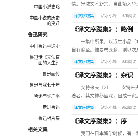
情。异域文术新宗，自此始入华
中国小说史略
译文序跋集
沾水小蜂
·
979
阅读
中国小说的历史
的变迁
《译文序跋集》：略例
鲁迅研究
一集中所录，以近世小品〔1
中国鲁迅学通史
自有偏至。惟累卷既多，则以次
鲁迅传《无法直
译文序跋集
沾水小蜂
·
931
阅读
面的人生》
鲁迅画传
《译文序跋集》：杂识
鲁迅与我七十年
安特来夫〔2〕 安特来夫生
著者。其文神秘幽深，自成一家
鲁迅与许广平
走进鲁迅
译文序跋集
沾水小蜂
·
962
阅读
鲁迅相片集
《译文序跋集》：序
相关文集
我们在日本留学时候，有一种