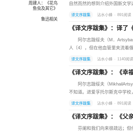
周建人：《花鸟
自然而然的想到介绍外国新文学
鱼虫及其它》
译文序跋集
沾水小蜂
·
891
阅读
鲁迅相关
《译文序跋集》：译了
阿尔志跋绥夫（M．Artsyb
人〔4〕，但在他血管里夹流着俄，
译文序跋集
沾水小蜂
·
1140
阅
《译文序跋集》：《幸
阿尔志跋绥夫（MikhailAr
不知道。进爱孚托尔斯克中学校
译文序跋集
沾水小蜂
·
891
阅读
《译文序跋集》：《父
芬阑和我们向来很疏远；但他