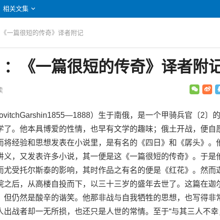
相关文集
：《一篇很短的传奇》译者附记
》：《一篇很短的传奇》译者附
读
lovitchGarshin1855—1888）生于南俄，是一个甲骑兵官〔2〕
学了。他本具博爱的性情，也早有文学的趣味；俄土开战，便自
而将经验和思想发表在小说里，是有名的《四日》和《孱头》。
讲义，又发表许多小说，其一便是这《一篇很短的传奇》。于是
而尤受托尔斯泰的影响，其时作品之有名的便是《红花》。然而
院之后，从高楼自投而下，以三十三岁的盛年去世了。这篇在迦
，但仍然是酸辛的谐笑。他那非战与自我牺牲的思想，也写得非
人出战者却一无所损，也还只是人世的常情。至于“与其三人不幸