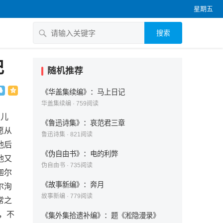
星期五
搜索
记
随机推荐
《华盖集续编》：马上日记
华盖集续编
·
759
阅读
的儿
《鲁迅诗集》：哀范君三章
愿从
鲁迅诗集
·
821
阅读
他后
《伪自由书》：电的利弊
他又
伪自由书
·
735
阅读
迦尔
《故事新编》：奔月
尔洵
故事新编
·
779
阅读
常之
，不
《集外集拾遗补编》：题《淞隐漫录》