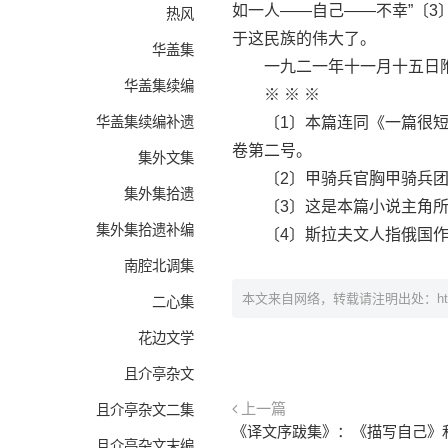
如一人——自己——不幸”〔
热风
于这民族的伟大了。
华盖集
一九二一年十一月十五日
华盖集续编
※ ※ ※
华盖集续编补遗
〔1〕本篇连同《一篇很短的
卷第二号。
集外文集
〔2〕甲骑兵官胸甲骑兵团
集外集拾遗
〔3〕这是本篇小说主角所说
集外集拾遗补编
〔4〕斯拉夫文人指俄国作
南腔北调集
本文来自网络，转载请注明出处：
h
二心集
花边文学
且介亭杂文
上一篇
且介亭杂文二集
且介亭杂文末编