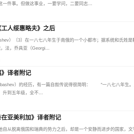
这一件事。但做这事业，一要学问，二要同志…
《工人绥惠略夫》之后
ashev）〔3〕在一八七八年生于南俄的一个小都市；据系统和氏姓是
法，乔具亚（Georgi…
读
福》译者附记
tsybashev）的经历，有一篇自叙传说得很简明： “一八七八年生
，升到五年级，全不…
亲在亚美利加》译者附记
自从脱离俄国和瑞典的势力之后，却是一个安静而进步的国家，文