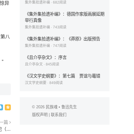
集外集拾遗补编
·
682
阅读
不惊异
《集外集拾遗补编》：德国作家版画展延期
举行真像
集外集拾遗补编
·
743
阅读
第八
《集外集拾遗补编》：《莽原》出版预告
集外集拾遗补编
·
747
阅读
《且介亭杂文》：序言
”
且介亭杂文
·
845
阅读
《汉文学史纲要》：第七篇 贾谊与鼂错
汉文学史纲要
·
849
阅读
© 2026
民族魂
• 鲁迅先生
版权声明
|
联系我们
一篇
《译文序跋集》：《一篇很短的传奇》译者附记（二）