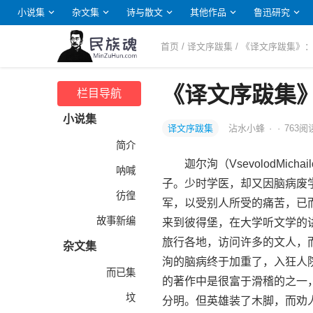
小说集
杂文集
诗与散文
其他作品
鲁迅研究
首页
/
译文序跋集
/ 《译文序跋集》
《译文序跋集
栏目导航
小说集
译文序跋集
沾水小蜂
·
·
763
阅
简介
迦尔洵（VsevolodMichai
呐喊
子。少时学医，却又因脑病废
彷徨
军，以受别人所受的痛苦，已
故事新编
来到彼得堡，在大学听文学的
旅行各地，访问许多的文人，
杂文集
洵的脑病终于加重了，入狂人
而已集
的著作中是很富于滑稽的之一
坟
分明。但英雄装了木脚，而劝