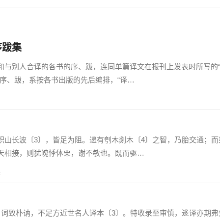
序跋集
与别人合译的各书的序、跋，连同单篇译文在报刊上发表时所写的
的序、跋，系按各书出版的先后编排，“译…
长波〔3〕，皆足为阻。递有刳木剡木〔4〕之智，乃胎交通；而
天相接，则犹魄悸体栗，谢不敏也。既而驱…
读
致朴讷，不足方近世名人译本〔3〕。特收录至审慎，迻译亦期弗