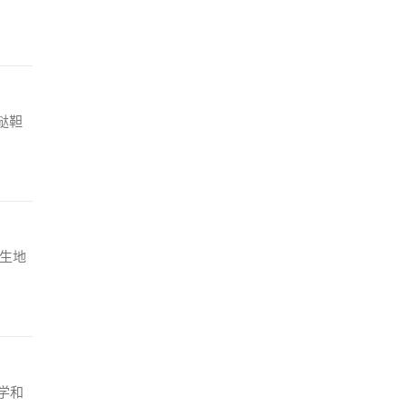
鞑靼
。生地
学和