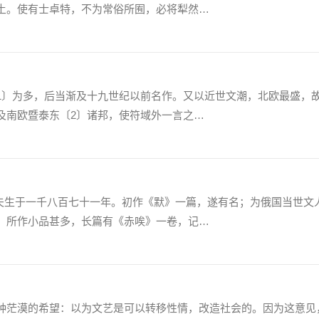
土。使有士卓特，不为常俗所囿，必将犁然…
〕为多，后当渐及十九世纪以前名作。又以近世文潮，北欧最盛，
及南欧暨泰东〔2〕诸邦，使符域外一言之…
于一千八百七十一年。初作《默》一篇，遂有名；为俄国当世文
。所作小品甚多，长篇有《赤唉》一卷，记…
茫漠的希望：以为文艺是可以转移性情，改造社会的。因为这意见