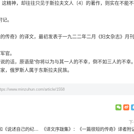
3〕这精神，却往往只见于斯拉夫文人〔4〕的著作，则实在不能
附记。
传奇》的译文，最初发表于一九二二年二月《妇女杂志》月刊
军官。
的话，原语是“你将以为与其一人的不幸，倒不如三人的不幸。
家，俄罗斯人属于东斯拉夫民族。
ttps://www.minzuhun.com/article/1558
下
《译文序跋集》：《描写自己》和《说述自己的纪德》译者附记