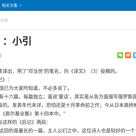
相关文集
：小引
》：小引
读
出，用了“邓当世”的笔名，向《译文》〔3〕投稿的。
记》：
国已为大家所知道，不必多说了。
十六篇，每篇独立；虽说‘童话’，其实是从各方面描写俄罗斯
看的。发表年代未详，恐怕还是十月革命前之作；今从日本高桥
《高尔基全集》第十四本中。”
这样的《后记》两段：
回的是最长的一篇，主人公们之中，这位诗人也是较好的一个