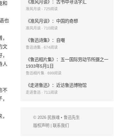
《准风月谈》：古书中寻活字汇
竟和
准风月谈
·
725
阅读
语也
《准风月谈》：中国的奇想
准风月谈
·
710
阅读
谱，
《鲁迅诗集》：自嘲
的文
鲁迅诗集
·
674
阅读
好，
《鲁迅相片集》：五一国际劳动节所摄之一
诗人
1933年5月1日
鲁迅相片集
·
699
阅读
《走进鲁迅》：近访鲁迅博物馆
也不
走进鲁迅
·
711
阅读
子，
来，
© 2026
民族魂
• 鲁迅先生
版权声明
|
联系我们