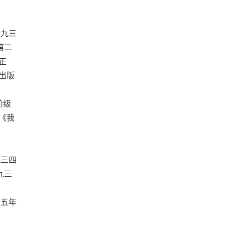
九三
第二
正
出版
阶级
《我
三四
九三
五年