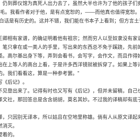
，仍到葬仪馆为真死人出力去了，虽然大半也许为了他的孩子们
红头毛。我看作者对于他，是有点宽恕的，——而他真也值得宽恕。
话是有历史的。这并不错，我们能在书本子上看到；但方言土
卿相有家谱，的确证明着他有祖宗；然而穷人以至奴隶没有家
。笔只拿在或一类人的手里，写出来的东西总不免于蹊跷，先前
怪。高尔基出身下等，弄到会看书，会写字，会作文，而且作得
站在上等人的高台上看，于是许多西洋镜就被拆穿了。如果上等
的。我们看看这，算是一种参考罢。”
《后记》。
见登出来了。记得有时也又写有《后记》，但并未留稿，自己
译文社，那回答总是含含胡胡，莫名其妙。不过我的译稿却有底
，只因别无译本，所以姑且在空地里称雄。倘有人从原文译起
然消灭。
望着的。