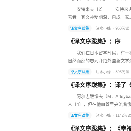
安特来夫〔2〕 安特来夫生
著者。其文神秘幽深，自成一家
译文序跋集
沾水小蜂
·
963
阅读
《译文序跋集》：序
我们在日本留学时候，有一种
自然而然的想到介绍外国新文学
译文序跋集
沾水小蜂
·
893
阅读
《译文序跋集》：译了
阿尔志跋绥夫（M．Artsyb
人〔4〕，但在他血管里夹流着俄，
译文序跋集
沾水小蜂
·
1142
阅
《译文序跋集》：《幸