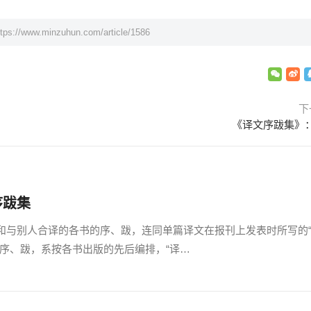
ttps://www.minzuhun.com/article/1586
下
《译文序跋集》
序跋集
与别人合译的各书的序、跋，连同单篇译文在报刊上发表时所写的
的序、跋，系按各书出版的先后编排，“译…