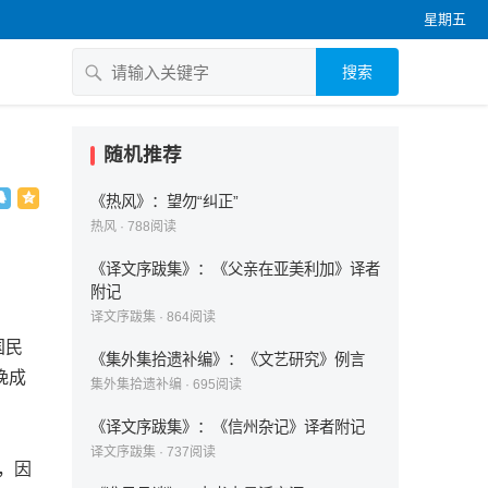
星期五
搜索
随机推荐
《热风》：望勿“纠正”
热风
·
788
阅读
《译文序跋集》：《父亲在亚美利加》译者
附记
译文序跋集
·
864
阅读
国民
《集外集拾遗补编》：《文艺研究》例言
晚成
集外集拾遗补编
·
695
阅读
《译文序跋集》：《信州杂记》译者附记
译文序跋集
·
737
阅读
，因