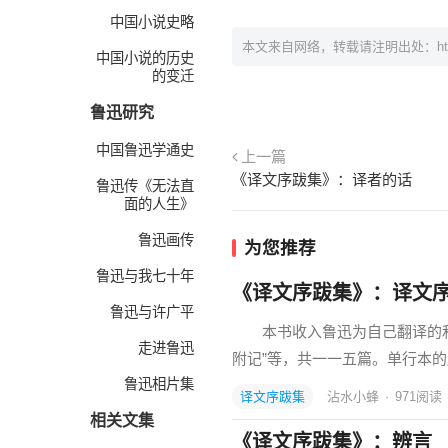
中国小说史略
本文来自网络，转载请注明出处：
h
中国小说的历史
的变迁
鲁迅研究
中国鲁迅学通史
上一篇
《译文序跋集》：译者的话
鲁迅传《无法直
面的人生》
鲁迅画传
为您推荐
鲁迅与我七十年
《译文序跋集》：译文
鲁迅与许广平
本书收入鲁迅为自己翻译的和
走进鲁迅
附记”等，共一一五篇。单行本
鲁迅相片集
译文序跋集
沾水小蜂
·
971
阅读
相关文集
《译文序跋集》：辨言