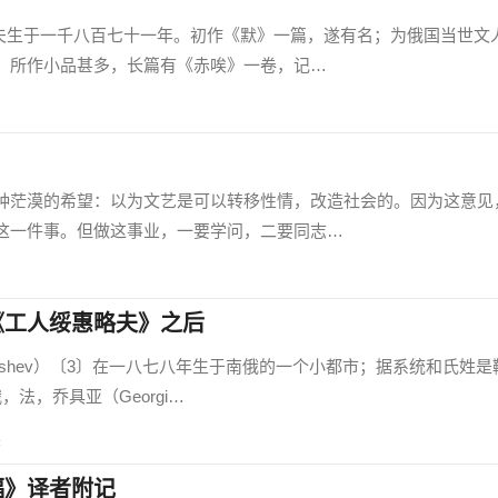
于一千八百七十一年。初作《默》一篇，遂有名；为俄国当世文
。所作小品甚多，长篇有《赤唉》一卷，记…
茫漠的希望：以为文艺是可以转移性情，改造社会的。因为这意见
这一件事。但做这事业，一要学问，二要同志…
《工人绥惠略夫》之后
ashev）〔3〕在一八七八年生于南俄的一个小都市；据系统和氏姓是
法，乔具亚（Georgi…
读
福》译者附记