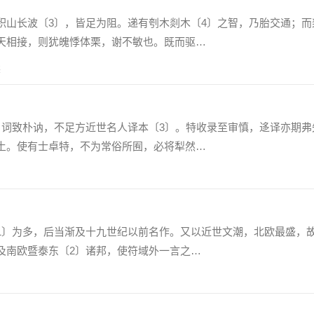
长波〔3〕，皆足为阻。递有刳木剡木〔4〕之智，乃胎交通；而
天相接，则犹魄悸体栗，谢不敏也。既而驱…
读
致朴讷，不足方近世名人译本〔3〕。特收录至审慎，迻译亦期弗
土。使有士卓特，不为常俗所囿，必将犁然…
〕为多，后当渐及十九世纪以前名作。又以近世文潮，北欧最盛，
及南欧暨泰东〔2〕诸邦，使符域外一言之…