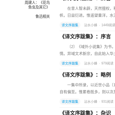
周建人：《花鸟
鱼虫及其它》
在昔人智未辟，天然擅权，积山
帆，日益衍进。惟遥望重洋，水
鲁迅相关
译文序跋集
沾水小蜂
·
1449
阅
《译文序跋集》：序言
〔2〕《域外小说集》为书，词
情。异域文术新宗，自此始入华
译文序跋集
沾水小蜂
·
979
阅读
《译文序跋集》：略例
一集中所录，以近世小品〔1
自有偏至。惟累卷既多，则以次
译文序跋集
沾水小蜂
·
931
阅读
《译文序跋集》：杂识