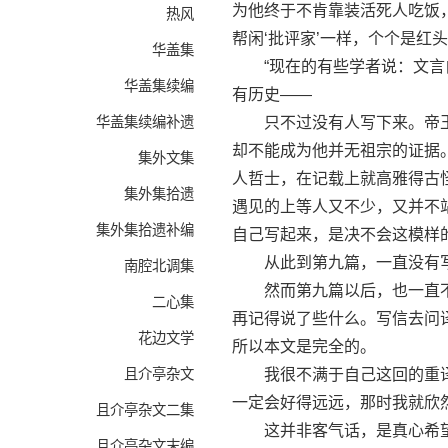
为他终于不肯靠装活死人吃饭
热风
帮闲‘批评家’一样，个个是
华盖集
“现在的有些学者说：文言白
华盖集续编
有历史——
华盖集续编补遗
只不过没有人写下来。帝王
却不能成为他并无祖宗的证据
集外文集
人哲士，在记载上就高雅得古
集外集拾遗
遇见的上等人又不少，又并不
集外集拾遗补编
自己写起来，是决不会这模样
从此到第九篇，一直没有写
南腔北调集
然而第九篇以后，也一直不
二心集
再记得说了些什么。写信去问
花边文学
所以本文是完全的。
且介亭杂文
我很不满于自己这回的重译
一定会好得远远，那时我就欣
且介亭杂文二集
这并非客气话，是真心希
且介亭杂文末编