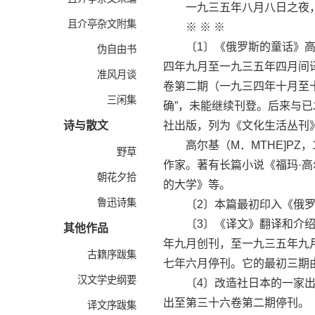
一九三五年八月八日之夜
且介亭杂文附集
※ ※ ※
〔1〕《俄罗斯的童话》高尔
伪自由书
四年九月至一九三五年四月间
准风月谈
卷第二期（一九三四年十月至
三闲集
确”，未能继续刊登。后来与
诗与散文
社出版，列为《文化生活丛刊
高尔基（M．MTHE]PZ，18
野草
作家。著有长篇小说《福玛·
朝花夕拾
的大学》等。
鲁迅诗集
〔2〕本篇最初印入《俄罗
〔3〕《译文》翻译和介绍外
其他作品
年九月创刊，至一九三五年九
古籍序跋集
七年六月停刊。它的最初三期
汉文学史纲要
〔4〕改造社日本的一家出版
出至第三十六卷第二期停刊。
译文序跋集