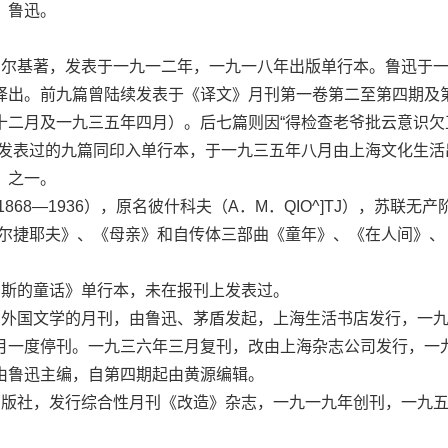
，鲁迅。
基著，发表于一九一二年，一九一八年出版单行本。鲁迅于一
译出。前九篇曾陆续发表于《译文》月刊第一卷第二至第四期及
十二月及一九三五年四月）。后七篇则因“得检查老爷批云意识欠
已发表过的九篇同印入单行本，于一九三五年八月由上海文化生活
》之一。
68—1936），原名彼什科夫（A．M．QIO^]TJ），苏联无产
高尔捷耶夫》、《母亲》和自传体三部曲《童年》、《在人间》、
斯的童话》单行本，未在报刊上发表过。
国文学的月刊，由鲁迅、茅盾发起，上海生活书店发行，一九
月一度停刊。一九三六年三月复刊，改由上海杂志公司发行，一
由鲁迅主编，自第四期起由黄源编辑。
社，发行综合性月刊《改造》杂志，一九一九年创刊，一九五