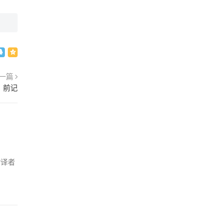
一篇
：前记
“译者