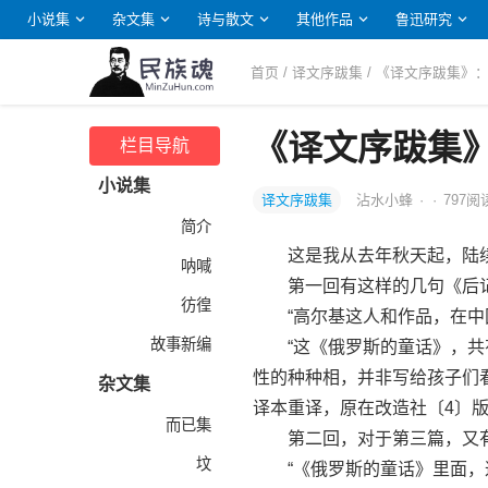
小说集
杂文集
诗与散文
其他作品
鲁迅研究
首页
/
译文序跋集
/ 《译文序跋集》
《译文序跋集
栏目导航
小说集
译文序跋集
沾水小蜂
·
·
797
阅
简介
这是我从去年秋天起，陆续译
呐喊
第一回有这样的几句《后
彷徨
“高尔基这人和作品，在中
故事新编
“这《俄罗斯的童话》，共有
性的种种相，并非写给孩子们
杂文集
译本重译，原在改造社〔4〕版
而已集
第二回，对于第三篇，又有
坟
“《俄罗斯的童话》里面，这