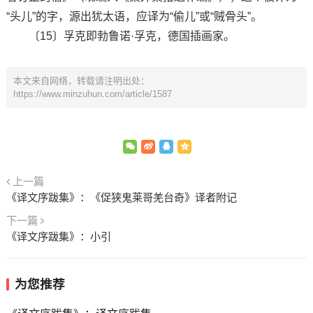
“头儿”的字，源出犹太语，应译为“偷儿”或“贼骨头”。
〔15〕孚克即勃鲁诺·孚克，德国插画家。
本文来自网络，转载请注明出处：
https://www.minzuhun.com/article/1587
上一篇
《译文序跋集》：《促狭鬼莱哥羌台奇》译者附记
下一篇
《译文序跋集》：小引
为您推荐