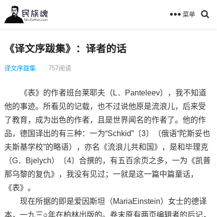
菜单
《译文序跋集》：译者的话
译文序跋集
·
757
阅读
《表》的作者班台莱耶夫（L．Panteleev），我不知道
他的事迹。所看见的记载，也不过说他原是流浪儿，后来受
了教育，成为出色的作者，且是世界闻名的作者了。他的作
品，德国译出的有三种：一为“Schkid”〔3〕（俄语“陀斯妥也
夫斯基学校”的略语），亦名《流浪儿共和国》，是和毕理克
（G．Bjelych）〔4〕合撰的，有五百余页之多，一为《凯普
那乌黎的复仇》，我没有见过；一就是这一篇中篇童话，
《表》。
现在所据的即是爱因斯坦（MariaEinstein）女士的德译
本，一九三○年在柏林出版的。卷末原有两页编辑者的后记，