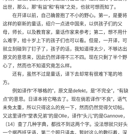
出世，那么，那“有益”和“有味”之处，也就可想而知了。
在开译以前，自己确曾抱了不小的野心。第一，是要将
这样的崭新的童话，绍介一点进中国来，以供孩子们的父
母，师长，以及教育家，童话作家来参考；第二，想不用什
么难字，给十岁上下的孩子们也可以看。但是，一开译，可
就立刻碰到了钉子了，孩子的话，我知道得太少，不够达出
原文的意思来，因此仍然译得不三不四。现在只剩了半个野
心了，然而也不知道究竟怎么样。
还有，虽然不过是童话，译下去却常有很难下笔的地
方。
例如译作“不够格的”，原文是defekt，是“不完全”，“有缺
点”的意思。日译本将它略去了。现在倘若译作“不良”，语气
未免太重，所以只得这么的充一下，然而仍然觉得欠切帖。
又这里译作“堂表兄弟”的是Olle，译作“头儿”的是Gannove，
〔14〕查了几种字典，都找不到这两个字。没法想就只好头
一个据西班牙语，第二个照日译本，暂时这么的敷衍着，深