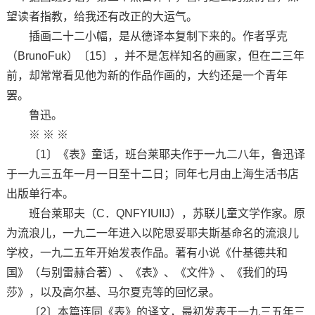
望读者指教，给我还有改正的大运气。
插画二十二小幅，是从德译本复制下来的。作者孚克
（BrunoFuk）〔15〕，并不是怎样知名的画家，但在二三年
前，却常常看见他为新的作品作画的，大约还是一个青年
罢。
鲁迅。
※ ※ ※
〔1〕《表》童话，班台莱耶夫作于一九二八年，鲁迅译
于一九三五年一月一日至十二日；同年七月由上海生活书店
出版单行本。
班台莱耶夫（C．QNFYIUIIJ），苏联儿童文学作家。原
为流浪儿，一九二一年进入以陀思妥耶夫斯基命名的流浪儿
学校，一九二五年开始发表作品。著有小说《什基德共和
国》（与别雷赫合著）、《表》、《文件》、《我们的玛
莎》，以及高尔基、马尔夏克等的回忆录。
〔2〕本篇连同《表》的译文，最初发表于一九三五年三