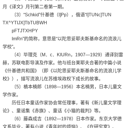
月《译文》月刊第二卷第一期。
〔3〕“Schkid”什基德（I]Pp），俄语“I]TUNc]TUN
TX^YTIJX]TbTUBWH
pFTJTXHPY
ImRn”的简称，意思是“以陀思妥耶夫斯基命名的流浪儿
学校”。
〔4〕毕理克（M．c．KIURn，1907—1929）通译别雷
赫，苏联电影导演及作家。他与班台莱耶夫合著的中篇小说
《什基德共和国》（即《以陀思妥耶夫斯基命名的流浪儿学
校》），描写流浪儿在苏维埃政权下成长的故事。
〔5〕槙本楠郎（1898—1956）本名楠男，日本儿童文
学作家。
历任日本童话作家协会常任理事，著有《新儿童文学理
论》、童谣集《赤旗》、童话《小猫的裁判》等。
〔6〕藤森成吉（1892—1978）日本作家。东京大学德
文系毕业，著有小说《青年时的烦恼》、《在研究室》、