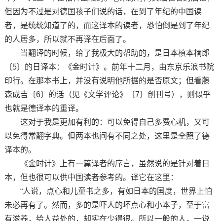
但因为不过是对德国孩子们说的话，在到了年纪的中国读
者，是统统知道了的，而这译本的读者，恐怕倒是到了年纪
的人居多，所以就不再译在后面了。
当翻译的时候，给了我极大的帮助的，是日本槙本楠郎
〔5〕的日译本：《金时计》。前年十二月，由东京乐浪书院
印行。在那本书上，并没有说明他所据的是否原文；但看藤
森成吉〔6〕的话（见《文学评论》〔7〕创刊号），则似乎
也就是德译本的重译。
这对于我是更加有利的：可以免得自己多费心机，又可
以免得常翻字典。但两本也间有不同之处，这里是全照了德
译本的。
《金时计》上有一篇译者的序言，虽然说的是针对着日
本，但也很可以供中国读者参考的。译它在这里：
“人说，点心和儿童书之多，有如日本的国度，世界上怕
未必再有了。然而，多的是吓人的坏点心和小本子，至于富
有滋养，给人益处的，却实在少得很。所以一般的人，一说