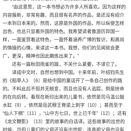
“由这意思，这一本书想必为许多人所喜欢。因为这样的
内容簇新，非常有趣，而且很有名声的作品，是还没有绍介
一本到日本来的。然而，这原是外国的作品，所以纵使怎样
出色，也总只显着外国的特色。我希望读者像游历异国一
样，一面鉴赏着这特色，一面怀着涵养广博的智识，和高尚
的情操的心情，来读这一本书。我想，你们的见闻就会更
广，更深，精神也因此磨炼出来了。”
还有一篇秋田雨雀的跋，不关什么紧要，不译它了。
译成中文时，自然也想到中国。十来年前，叶绍钧先生
的《稻草人》〔6〕是给中国的童话开了一条自己创作的路
的。不料此后不但并无蜕变，而且也没有人追踪，倒是拚命
的在向后转。看现在新印出来的儿童书，依然是司马温公敲
水缸〔9〕，依然是岳武穆王脊梁上刺字〔10〕；甚而至于
“仙人下棋”〔11〕，“山中方七日，世上已千年”〔12〕；还有
《龙文鞭影》〔13〕里的故事的白话译。这些故事的出世的
时候，岂但儿童们的父母还没有出世呢，连高祖父母也没有