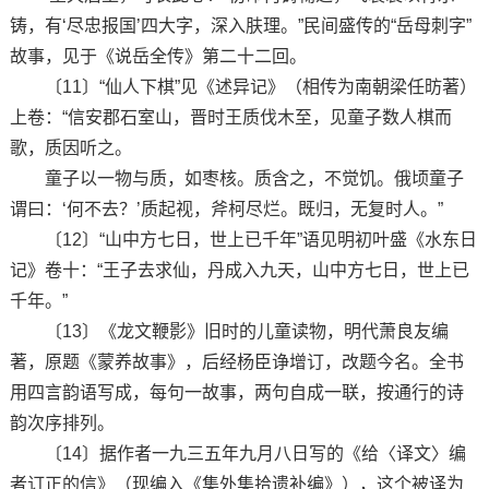
铸，有‘尽忠报国’四大字，深入肤理。”民间盛传的“岳母刺字”
故事，见于《说岳全传》第二十二回。
〔11〕“仙人下棋”见《述异记》（相传为南朝梁任昉著）
上卷：“信安郡石室山，晋时王质伐木至，见童子数人棋而
歌，质因听之。
童子以一物与质，如枣核。质含之，不觉饥。俄顷童子
谓曰：‘何不去？’质起视，斧柯尽烂。既归，无复时人。”
〔12〕“山中方七日，世上已千年”语见明初叶盛《水东日
记》卷十：“王子去求仙，丹成入九天，山中方七日，世上已
千年。”
〔13〕《龙文鞭影》旧时的儿童读物，明代萧良友编
著，原题《蒙养故事》，后经杨臣诤增订，改题今名。全书
用四言韵语写成，每句一故事，两句自成一联，按通行的诗
韵次序排列。
〔14〕据作者一九三五年九月八日写的《给〈译文〉编
者订正的信》（现编入《集外集拾遗补编》），这个被译为