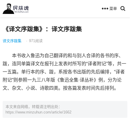
菜单
《译文序跋集》：译文序跋集
译文序跋集
·
971
阅读
本书收入鲁迅为自己翻译的和与别人合译的各书的序、
跋，连同单篇译文在报刊上发表时所写的“译者附记”等，共一
一五篇。单行本的序、跋，系按各书出版的先后编排，“译者
附记”则参照一九三八年版《鲁迅全集·译丛补》例，分为论
文、杂文、小说、诗歌四类。按各篇发表时间先后排列。
本文来自网络，转载请注明出处：
https://www.minzuhun.com/article/1662