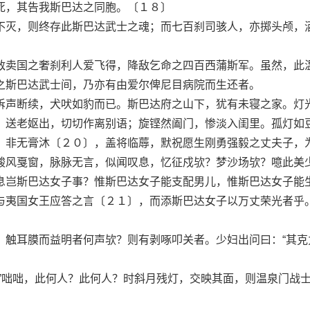
，其告我斯巴达之同胞。〔１８〕
灭，则终存此斯巴达武士之魂；而七百刹司骇人，亦掷头颅，
卖国之奢刹利人爱飞得，降敌乞命之四百西蒲斯军。虽然，此
之斯巴达武士间，乃亦有由爱尔俾尼目病院而生还者。
声断续，犬吠如豹而已。斯巴达府之山下，犹有未寝之家。灯
，送老妪出，切切作离别语；旋铿然阖门，惨淡入闺里。孤灯如
，非无膏沐〔２０〕，盖将临蓐，默祝愿生刚勇强毅之丈夫子，
酸风戛窗，脉脉无言，似闻叹息，忆征戍欤？梦沙场欤？噫此美
息岂斯巴达女子事？惟斯巴达女子能支配男儿，惟斯巴达女子能
与夷国女王应答之言〔２１〕，而添斯巴达女子以万丈荣光者乎
耳膜而益明者何声欤？则有剥啄叩关者。少妇出问曰：“其克
咄咄，此何人？此何人？时斜月残灯，交映其面，则温泉门战