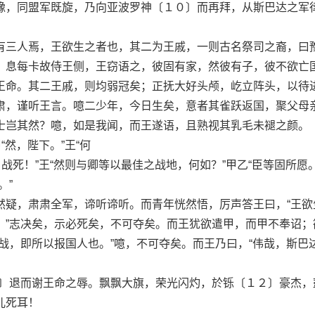
豫，同盟军既旋，乃向亚波罗神〔１０〕而再拜，从斯巴达之军
三人焉，王欲生之者也，其二为王戚，一则古名祭司之裔，曰
。息每卡故侍王侧，王窃语之，彼固有家，然彼有子，彼不欲亡
王命。其二王戚，则均弱冠矣；正抚大好头颅，屹立阵头，以待
肃，谨听王言。噫二少年，今日生矣，意者其雀跃返国，聚父母
士岂其然？噫，如是我闻，而王遂语，且熟视其乳毛未褪之颜。
然，陛下。”王“何
死！”王“然则与卿等以最佳之战地，何如？”甲乙“臣等固所愿。
。”
，肃肃全军，谛听谛听。而青年恍然悟，厉声答王曰，“王欲
。”志决矣，示必死矣，不可夺矣。而王犹欲遣甲，而甲不奉诏；
战，即所以报国人也。”噫，不可夺矣。而王乃曰，“伟哉，斯巴
退而谢王命之辱。飘飘大旗，荣光闪灼，於铄〔１２〕豪杰，
儿死耳！