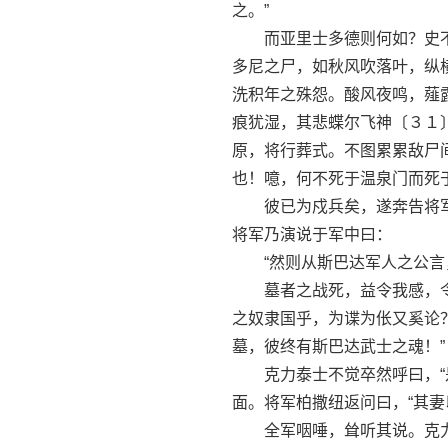
之。”
而亚里士多德则何如？史不
多尼之尸，如秋风吹落叶，纵
洗积年之殊怨。酸风夜鸣，薤
痕犹湿，其悲蝶尔飞神〔３１
原，将行葬式。不图累累敌尸
也！噫，何不死于温泉门而死
彼已为戍兵矣，遂奔告将军
将军乃演说于军中曰：
“然则从斯巴达军人之公言
墓者之战死，益令我感，令
之奴隶国乎，为谍为伥又奚论
墓，彼终有斯巴达武士之魂！”
克力泰士不觉卒然呼曰，“是
面。将军柏撒纽返问曰，“其妻
全军咽唾，耸听其说。克力