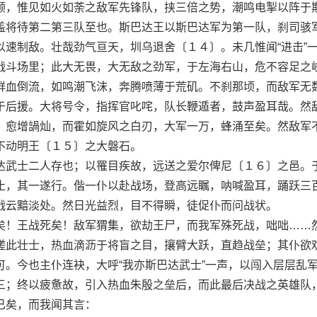
，惟见如火如荼之敌军先锋队，挟三倍之势，潮鸣电掣以阵于
盖将待第二第三队至也。斯巴达王以斯巴达军为第一队，刹司骇
以速制敌。壮哉劲气亘天，圳乌退舍〔１４〕。未几惟闻“进击”
战斗场里；此大无畏，大无敌之劲军，于左海右山，危不容足之
鲜血倒流，如鸣潮飞沫，奔腾喷薄于荒矶。不刹那顷，而敌军无
于后援。大将号令，指挥官叱咤，队长鞭遁者，鼓声盈耳哉。然
，愈增諣灿，而霍如旋风之白刃，大军一万，蜂涌至矣。然敌军
不动明王〔１５〕之大磐石。
武士二人存也；以罹目疾故，远送之爱尔俾尼〔１６〕之邑。
止，其一遂行。偕一仆以赴战场，登高远瞩，呐喊盈耳，踊跃三
战云黯淡处。然日光益烈，目不得瞬，徒促仆而问战状。
！王战死矣！敌军猬集，欲劫王尸，而我军殊死战，咄咄……
嗟此壮士，热血滴沥于将盲之目，攘臂大跃，直趋战垒；其仆欲
可。今也主仆连袂，大呼“我亦斯巴达武士”一声，以闯入层层乱
三；终以疲惫故，引入热血朱殷之垒后，而此最后决战之英雄队
已矣，而我闻其言：