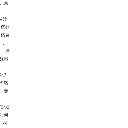
，意
尘分
指送葬
？诸君
〕，
扃，潜
战地
死？
不然
，妾
”少妇
为何
，弱