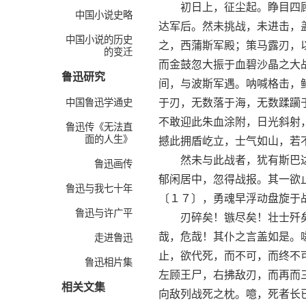
初日上，征尘起。睁目四顾
中国小说史略
达军后。然未挑战，未进击，
中国小说的历史
之，西蒲斯军殿；策马露刃，
的变迁
而金鼓忽大振于血碧沙晶之大
鲁迅研究
间，与波斯军遇。呐喊格击，
中国鲁迅学通史
于刃，无数落于海，无数蹂躏
不敢迎此朱血涂附，日光斜射
鲁迅传《无法直
面的人生》
撼此拥盾屹立，士气如山，若
然未与此战者，犹有斯巴达
鲁迅画传
郁闲居中，忽得战报。其一欲
鲁迅与我七十年
〔１７〕，勇魂早浮动盘旋于
鲁迅与许广平
刃碎矣！镞尽矣！壮士歼矣
哉，危哉！其仆之言盖如是。
走进鲁迅
止，欲代死，而不可，而终不
鲁迅相片集
左顾王尸，右拂敌刃，而再而
相关文集
向敌列战死之枕。噫，死者长