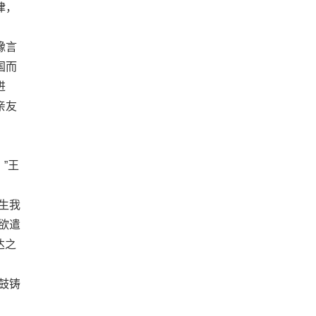
律，
豫言
国而
进
亲友
”王
生我
欲遣
达之
鼓铸