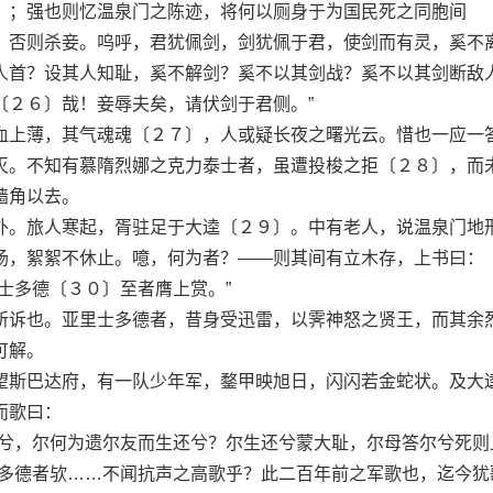
〕；强也则忆温泉门之陈迹，将何以厕身于为国民死之同胞间
，否则杀妾。呜呼，君犹佩剑，剑犹佩于君，使剑而有灵，奚不
人首？设其人知耻，奚不解剑？奚不以其剑战？奚不以其剑断敌
〔２６〕哉！妾辱夫矣，请伏剑于君侧。”
上薄，其气魂魂〔２７〕，人或疑长夜之曙光云。惜也一应一
灭。不知有慕隋烈娜之克力泰士者，虽遭投梭之拒〔２８〕，而
墙角以去。
。旅人寒起，胥驻足于大逵〔２９〕。中有老人，说温泉门地
场，絮絮不休止。噫，何为者？——则其间有立木存，上书曰：
多德〔３０〕至者膺上赏。”
诉也。亚里士多德者，昔身受迅雷，以霁神怒之贤王，而其余
可解。
斯巴达府，有一队少年军，鍪甲映旭日，闪闪若金蛇状。及大
而歌曰：
，尔何为遗尔友而生还兮？尔生还兮蒙大耻，尔母答尔兮死则
德者欤……不闻抗声之高歌乎？此二百年前之军歌也，迄今犹