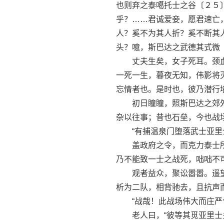
也则弃之泰噶托士之谷〔２５
乎？……君诚爱妾，愿君速亡
人？奚不为其人折？奚不断其
头？噫，斯巴达之武德其式微
丈夫生矣，女子死耳。颈血
一死一生，暮夜无知，伟影将
忘情者也。是时也，彼乃潜行
初日瞳瞳，照斯巴达之郊外
杂以往事；昔也石垒，今也战
“有捕温泉门堕落武士亚里士
盖政府之令，而克力泰士所
乃不能致一士之战死，咄咄不
观者益众，聚讼嚣嚣。遥望
析为二队，相背驰去，且抗声
“战哉！此战场伟大而庄严兮
老人曰，“彼等其觅亚里士多