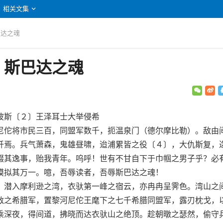
相关文集
巴达之魂
：斯巴达之魂
斯〔２〕王泽耳士大举侵希
佗将市民三百，同盟军数千，扼温泉门（德尔摩比勒）。敌由
歼焉。兵气萧森，鬼雄昼啸，迨浦累皆之役〔４〕，大仇斯复，
掇其逸事，贻我青年。呜呼！世有不甘自下于巾帼之男子乎？必
摸拟其万一。噫，吾辱读者，吾辱斯巴达之魂！
潜入摩利逊之湾，衣驮第一峰之宿云，亦冉冉呈霁色。湾山之
敌之希腊军，置黎河尼佗王麾下之七千希腊同盟军，露刃枕戈，
乘深夜，得间道，拂晓而达衣驮山之绝顶。趁朝暾之瑟然，偷守