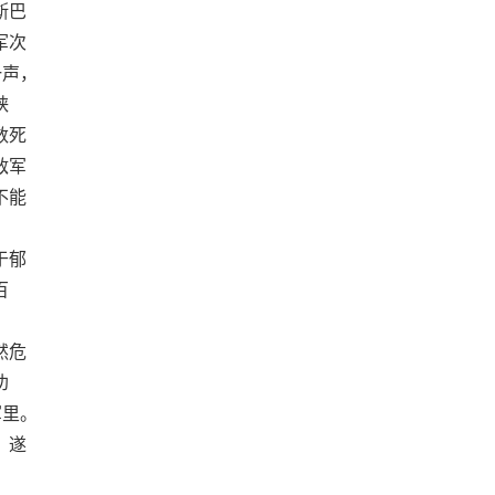
斯巴
军次
一声，
峡
数死
敌军
不能
于郁
百
然危
劝
军里。
，遂