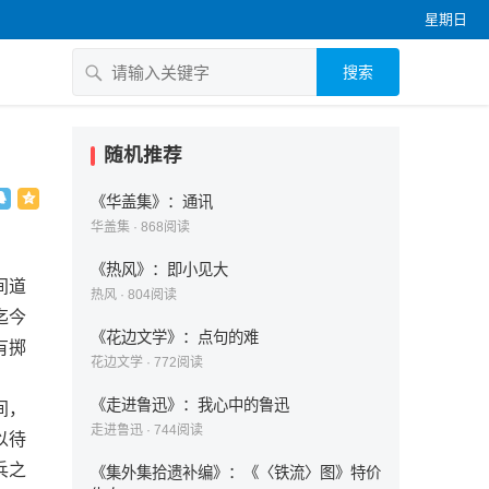
星期日
搜索
随机推荐
《华盖集》：通讯
华盖集
·
868
阅读
《热风》：即小见大
间道
热风
·
804
阅读
迄今
《花边文学》：点句的难
有掷
花边文学
·
772
阅读
《走进鲁迅》：我心中的鲁迅
间，
走进鲁迅
·
744
阅读
以待
兵之
《集外集拾遗补编》：《〈铁流〉图》特价