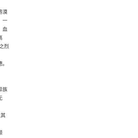
将漠
，一
，血
高
之烈
德。
异族
无
注其
颠