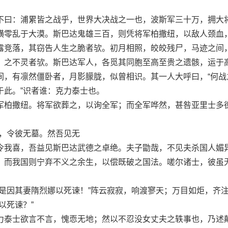
曰：浦累皆之战乎，世界大决战之一也，波斯军三十万，拥大
横零乱于大漠。斯巴达鬼雄三百，则凭将军柏撒纽，以敌人颈血
露竞落，其窃告人生之脆者欤。初月相照，皎皎残尸，马迹之间
〕之不灵者欤。斯巴达军人，各觅其同胞至高至贵之遗骸，运于
间，有凛然僵卧者，月影朦胧，似曾相识。其一人大呼曰，“何战
于此。”识者谁：克力泰士也。
柏撒纽。将军欲葬之，以询全军；而全军哗然，甚咎亚里士多
，令彼无墓。然吾见无
我喜，吾益见斯巴达武德之卓绝。夫子勖哉，不见夫杀国人媚
？而我国则宁弃不义之余生，以偿既破之国法。嗟尔诸士，彼虽
因其妻隋烈娜以死谏！”阵云寂寂，响渡寥天；万目如炬，齐
以死谏？”
泰士欲言不言，愧恧无地；然以不忍没女丈夫之轶事也，乃述