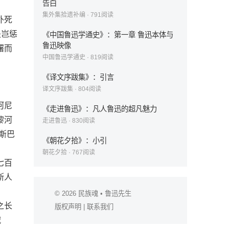
告白
集外集拾遗补编
·
791
阅读
外死
夫岂惩
《中国鲁迅学通史》：第一章 鲁迅本体与
鲁迅映像
曙而
中国鲁迅学通史
·
819
阅读
《译文序跋集》：引言
译文序跋集
·
804
阅读
河尼
《走进鲁迅》：凡人鲁迅的超凡魅力
黎河
走进鲁迅
·
830
阅读
斯巴
《朝花夕拾》：小引
朝花夕拾
·
767
阅读
七百
斯人
© 2026
民族魂
• 鲁迅先生
之长
版权声明
|
联系我们
诫