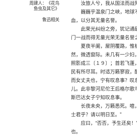
周建人：《花鸟
汝旅人兮，我从国法而战死
鱼虫及其它》
巍巍乎温泉门之峡，地球不
鲁迅相关
血，以分其无量名誉。
此荣光纠纷之旁，犹记通敌
门一战而得无量光荣无量名誉
夏夜半阑，屋阴覆路，惟柝
然，微透窗际。未几有一少妇
照影成三〔１９〕；首若飞蓬
民有所尽耳。时适万籁寥寂，
而女丈夫也，宁有叹息事？叹
儿。此非黎河尼佗王后格尔歌
斯巴达女子宁知叹息事。
长夜未央，万籁悉死。噫，触
士君乎？请以明日至。”
应曰，“否否，予生还矣！”
也。