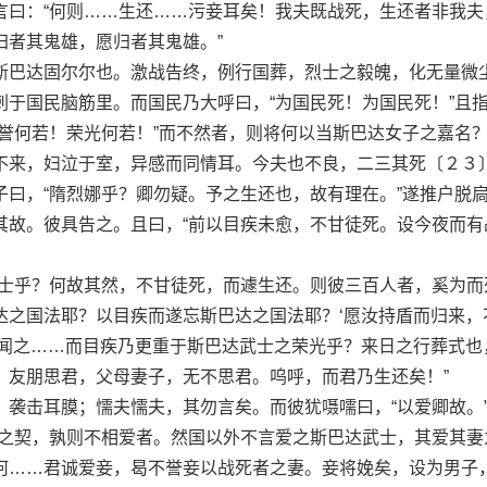
：“何则……生还……污妾耳矣！我夫既战死，生还者非我夫
归者其鬼雄，愿归者其鬼雄。”
巴达固尔尔也。激战告终，例行国葬，烈士之毅魄，化无量微
刺于国民脑筋里。而国民乃大呼曰，“为国民死！为国民死！”且
名誉何若！荣光何若！”而不然者，则将何以当斯巴达女子之嘉名
不来，妇泣于室，异感而同情耳。今夫也不良，二三其死〔２３
子曰，“隋烈娜乎？卿勿疑。予之生还也，故有理在。”遂推户脱
其故。彼具告之。且曰，“前以目疾未愈，不甘徒死。设今夜而有
乎？何故其然，不甘徒死，而遽生还。则彼三百人者，奚为而
达之国法耶？以目疾而遂忘斯巴达之国法耶？‘愿汝持盾而归来，
习闻之……而目疾乃更重于斯巴达武士之荣光乎？来日之行葬式也
，友朋思君，父母妻子，无不思君。呜呼，而君乃生还矣！”
击耳膜；懦夫懦夫，其勿言矣。而彼犹嗫嚅曰，“以爱卿故。
妇之契，孰则不相爱者。然国以外不言爱之斯巴达武士，其爱其妻
何……君诚爱妾，曷不誉妾以战死者之妻。妾将娩矣，设为男子