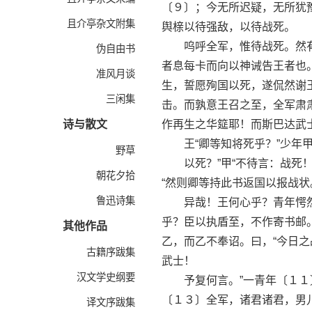
〔９〕；今无所迟疑，无所犹
且介亭杂文附集
舆榇以待强敌，以待战死。
呜呼全军，惟待战死。然有
伪自由书
者息每卡而向以神诫告王者也
准风月谈
生，誓愿殉国以死，遂侃然谢
三闲集
击。而孰意王召之至，全军肃
诗与散文
作再生之华筵耶！而斯巴达武
王“卿等知将死乎？”少年甲“
野草
以死？”甲“不待言：战死！战
朝花夕拾
“然则卿等持此书返国以报战状
鲁迅诗集
异哉！王何心乎？青年愕然疑
乎？臣以执盾至，不作寄书邮
其他作品
乙，而乙不奉诏。曰，“今日之
古籍序跋集
武士！
汉文学史纲要
予复何言。”一青年〔１１〕
〔１３〕全军，诸君诸君，男
译文序跋集