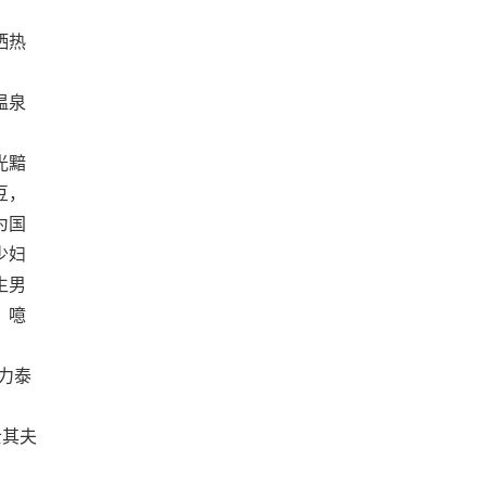
洒热
温泉
光黯
豆，
为国
少妇
生男
。噫
力泰
士其夫