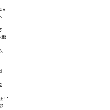
离其
人
答，
未能
形，
烈，
逵，
止！”
歌