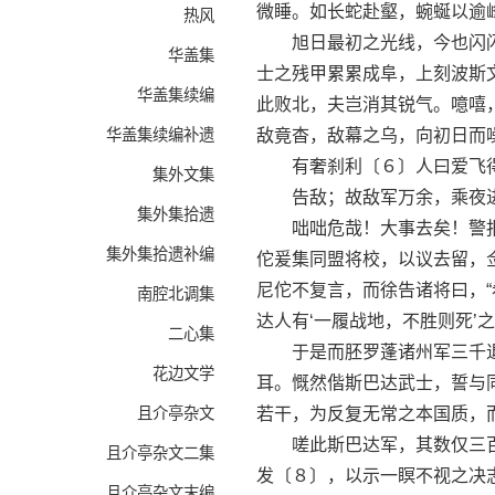
微睡。如长蛇赴壑，蜿蜒以逾
热风
旭日最初之光线，今也闪闪
华盖集
士之残甲累累成阜，上刻波斯
华盖集续编
此败北，夫岂消其锐气。噫嘻
华盖集续编补遗
敌竟杳，敌幕之乌，向初日而
有奢刹利〔６〕人曰爱飞得
集外文集
告敌；故敌军万余，乘夜进
集外集拾遗
咄咄危哉！大事去矣！警报
集外集拾遗补编
佗爰集同盟将校，以议去留，
尼佗不复言，而徐告诸将曰，
南腔北调集
达人有‘一履战地，不胜则死’
二心集
于是而胚罗蓬诸州军三千退
花边文学
耳。慨然偕斯巴达武士，誓与
且介亭杂文
若干，为反复无常之本国质，
嗟此斯巴达军，其数仅三百
且介亭杂文二集
发〔８〕，以示一瞑不视之决
且介亭杂文末编