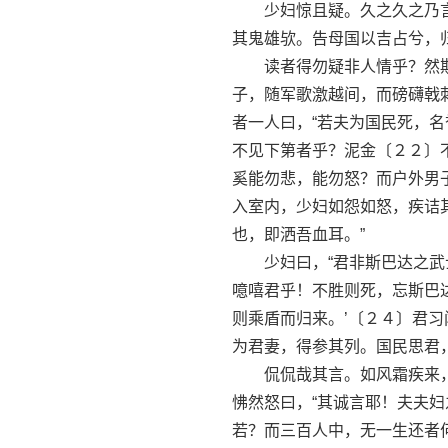
少妇惊且疑。久之久之乃言曰
其鬼雄欤。告母国以吉占兮，
读者得勿疑非人情乎？然斯
子，随军歌激越间，而磅礴戟
者一人曰，“若夫为国民死，
不见下第者乎？泥金〔２２〕
奚能勿悲，能勿怒？而户外男
入室内，少妇如怨如怒，疾诘
也，即洒吾血耳。”
少妇曰，“君非斯巴达之武士
噫嘻君乎！不胜则死，忘斯巴
则乘盾而归来。’〔２４〕君
为君妻，得参其列。国民思君
侃侃哉其言。如风霜疾来，袭
怫然怒曰，“其诚言耶！夫夫
若？而三百人中，无一生还者