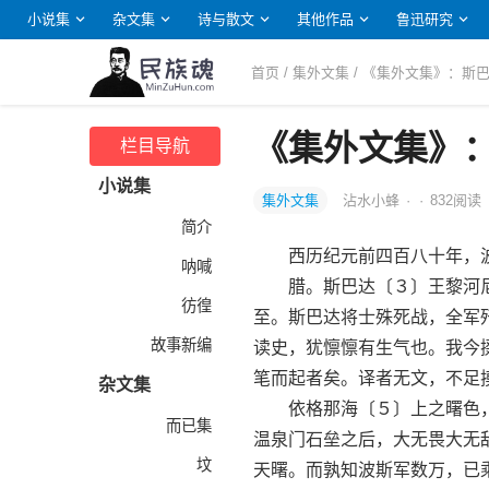
小说集
杂文集
诗与散文
其他作品
鲁迅研究
首页
/
集外文集
/ 《集外文集》：斯
《集外文集》
栏目导航
小说集
集外文集
沾水小蜂
·
·
832
阅读
简介
西历纪元前四百八十年，波
呐喊
腊。斯巴达〔３〕王黎河尼
彷徨
至。斯巴达将士殊死战，全军
故事新编
读史，犹懔懔有生气也。我今
笔而起者矣。译者无文，不足
杂文集
依格那海〔５〕上之曙色，
而已集
温泉门石垒之后，大无畏大无
坟
天曙。而孰知波斯军数万，已