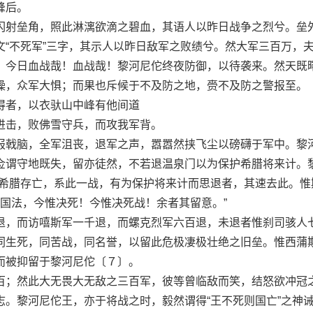
峰后。
射垒角，照此淋漓欲滴之碧血，其语人以昨日战争之烈兮。垒
文“不死军”三字，其示人以昨日敌军之败绩兮。然大军三百万，
，今日血战哉！血战哉！黎河尼佗终夜防御，以待袭来。然天既
噪，众军大惧；而果也斥候于不及防之地，赍不及防之警报至。
者，以衣驮山中峰有他间道
击，败佛雪守兵，而攻我军背。
戟脑，全军沮丧，退军之声，嚣嚣然挟飞尘以磅礴于军中。黎
佥谓守地既失，留亦徒然，不若退温泉门以为保护希腊将来计。
“希腊存亡，系此一战，有为保护将来计而思退者，其速去此。惟
之国法，今惟决死！今惟决死战！余者其留意。”
，而访嘻斯军一千退，而螺克烈军六百退，未退者惟刹司骇人
同生死，同苦战，同名誉，以留此危极凄极壮绝之旧垒。惟西蒲
而被抑留于黎河尼佗〔７〕。
；然此大无畏大无敌之三百军，彼等曾临敌而笑，结怒欲冲冠
志。黎河尼佗王，亦于将战之时，毅然谓得“王不死则国亡”之神