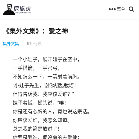
菜单
《集外文集》：爱之神
集外文集
·
919
阅读
一个小娃子，展开翅子在空中，
一手搭箭，一手张弓，
不知怎么一下，一箭射着前胸。
“小娃子先生，谢你胡乱栽培！
但得告诉我：我应该爱谁？”
娃子着慌，摇头说，“唉！
你是还有心胸的人，竟也说这宗话。
你应该爱谁，我怎么知道。
总之我的箭是放过了！
你要是爱谁，便没命的去爱他；