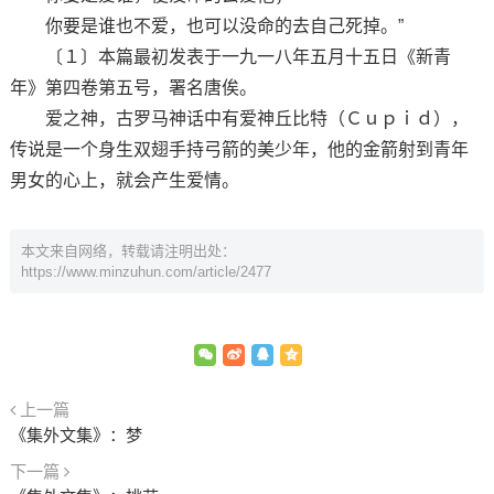
你要是谁也不爱，也可以没命的去自己死掉。”
〔１〕本篇最初发表于一九一八年五月十五日《新青
年》第四卷第五号，署名唐俟。
爱之神，古罗马神话中有爱神丘比特（Ｃｕｐｉｄ），
传说是一个身生双翅手持弓箭的美少年，他的金箭射到青年
男女的心上，就会产生爱情。
本文来自网络，转载请注明出处：
https://www.minzuhun.com/article/2477
上一篇
《集外文集》：梦
下一篇