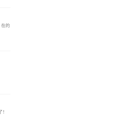
，在的
。
了！