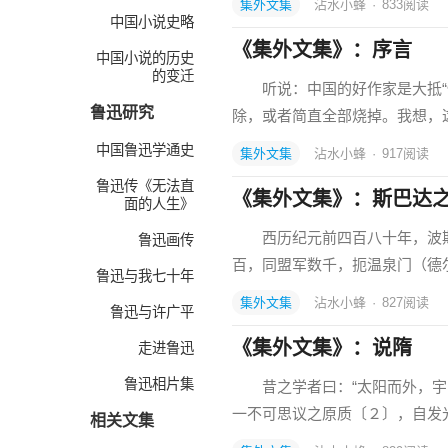
集外文集
沾水小蜂
·
833
阅读
中国小说史略
《集外文集》：序言
中国小说的历史
的变迁
听说：中国的好作家是大抵“悔
鲁迅研究
除，或者简直全部烧掉。我想，
中国鲁迅学通史
集外文集
沾水小蜂
·
917
阅读
鲁迅传《无法直
《集外文集》：斯巴达
面的人生》
西历纪元前四百八十年，波斯
鲁迅画传
百，同盟军数千，扼温泉门（德
鲁迅与我七十年
集外文集
沾水小蜂
·
827
阅读
鲁迅与许广平
《集外文集》：说隋
走进鲁迅
鲁迅相片集
昔之学者曰：“太阳而外，宇宙
一不可思议之原质〔２〕，自发
相关文集