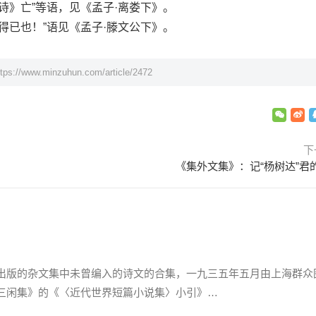
》亡”等语，见《孟子·离娄下》。
已也！”语见《孟子·滕文公下》。
ttps://www.minzuhun.com/article/2472
下
《集外文集》：记“杨树达”君
版的杂文集中未曾编入的诗文的合集，一九三五年五月由上海群众
三闲集》的《〈近代世界短篇小说集〉小引》…