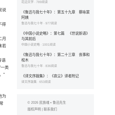
花边文学
·
789
阅读
就说
《鲁迅与我七十年》：第五十九章 蔡咏裳
阿姨
鲁迅与我七十年
·
977
阅读
不得
《中国小说史略》：第七篇 《世说新语》
二月
与其前后
中国小说史略
·
1001
阅读
沫若
《鲁迅与我七十年》：第二十三章 丧事和
等语
棺木
鲁迅与我七十年
·
836
阅读
”一类
。”
《译文序跋集》：《哀尘》译者附记
译文序跋集
·
653
阅读
他为
© 2026
民族魂
• 鲁迅先生
常
版权声明
|
联系我们