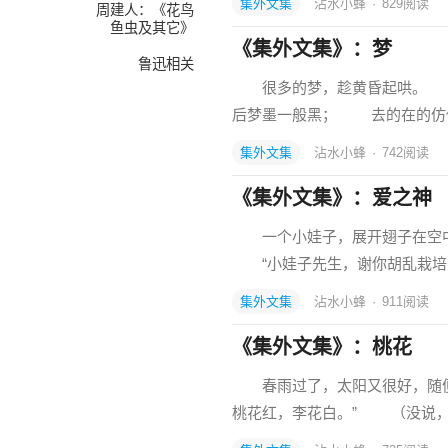
集外文集
沾水小蜂
·
829
阅读
周建人：《花鸟
鱼虫及其它》
《集外文集》：梦
鲁迅相关
很多的梦，趁黄昏起哄。 
后梦墨一般黑； 去的在的仿
集外文集
沾水小蜂
·
742
阅读
《集外文集》：爱之神
一个小娃子，展开翅子在空
“小娃子先生，谢你胡乱栽培
集外文集
沾水小蜂
·
911
阅读
《集外文集》：桃花
春雨过了，太阳又很好，随便
桃花红，李花白。” （没说