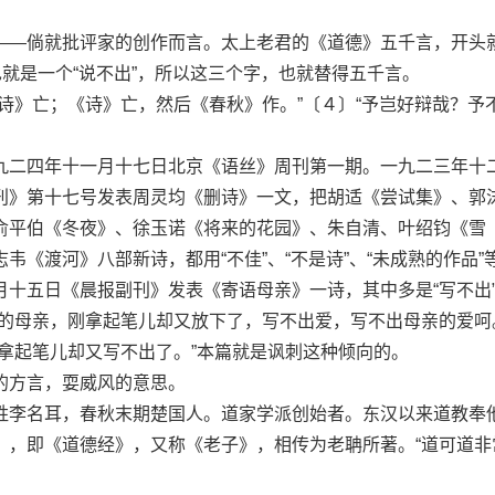
—倘就批评家的创作而言。太上老君的《道德》五千言，开头
也就是一个“说不出”，所以这三个字，也就替得五千言。
》亡；《诗》亡，然后《春秋》作。”〔４〕“予岂好辩哉？予
二四年十一月十七日北京《语丝》周刊第一期。一九二三年十
刊》第十七号发表周灵均《删诗》一文，把胡适《尝试集》、郭
俞平伯《冬夜》、徐玉诺《将来的花园》、朱自清、叶绍钧《雪
韦《渡河》八部新诗，都用“不佳”、“不是诗”、“未成熟的作品”
月十五日《晨报副刊》发表《寄语母亲》一诗，其中多是“写不出
我的母亲，刚拿起笔儿却又放下了，写不出爱，写不出母亲的爱呵
拿起笔儿却又写不出了。”本篇就是讽刺这种倾向的。
方言，耍威风的意思。
李名耳，春秋末期楚国人。道家学派创始者。东汉以来道教奉
》，即《道德经》，又称《老子》，相传为老聃所著。“道可道非