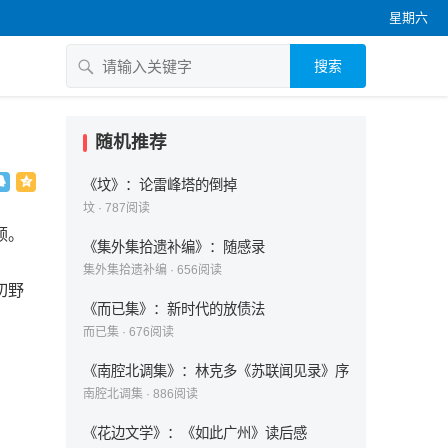
星期六
搜索
随机推荐
《坟》：论雷峰塔的倒掉
坟
·
787
阅读
领。
《集外集拾遗补编》：随感录
集外集拾遗补编
·
656
阅读
切野
《而已集》：新时代的放债法
而已集
·
676
阅读
《南腔北调集》：林克多《苏联闻见录》序
南腔北调集
·
886
阅读
《花边文学》：《如此广州》读后感