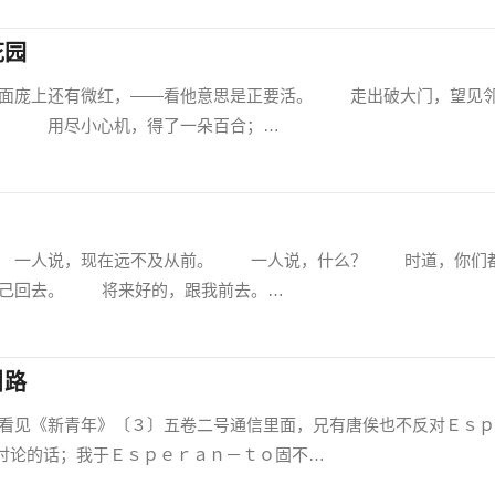
花园
庞上还有微红，——看他意思是正要活。 走出破大门，望见
。 用尽小心机，得了一朵百合；…
一人说，现在远不及从前。 一人说，什么？ 时道，你们
己回去。 将来好的，跟我前去。…
引路
《新青年》〔３〕五卷二号通信里面，兄有唐俟也不反对Ｅｓｐ
讨论的话；我于Ｅｓｐｅｒａｎ－ｔｏ固不…