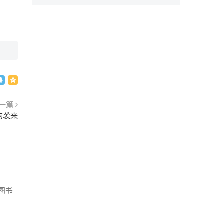
一篇
的袭来
图书