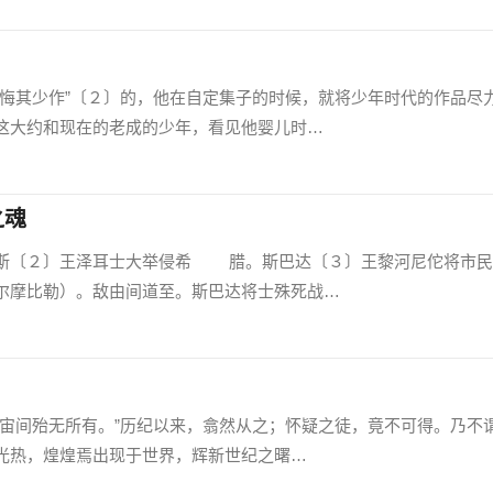
其少作”〔２〕的，他在自定集子的时候，就将少年时代的作品尽
这大约和现在的老成的少年，看见他婴儿时…
之魂
〔２〕王泽耳士大举侵希 腊。斯巴达〔３〕王黎河尼佗将市民
尔摩比勒）。敌由间道至。斯巴达将士殊死战…
间殆无所有。”历纪以来，翕然从之；怀疑之徒，竟不可得。乃不
光热，煌煌焉出现于世界，辉新世纪之曙…