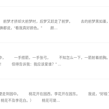
前梦才挤却大前梦时，后梦又赶走了前梦。 去的前梦黑如墨
佛都说，“看我真好颜色。” 颜…
中， 一手搭箭，一手张弓， 不知怎么一下，一箭射着前胸
！ 但得告诉我：我应该爱谁？” …
走到园中。 桃花开在园西，李花开在园东。 我说，“好极
，桃花不及李花白。） 桃花可是…