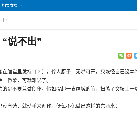
相关文集
不出”
“说不出”
在膳堂里发标〔２〕，伶人厨子，无嘴可开，只能怪自己没本
手一做菜，可就难说了。
的是不要兼做创作。假如提起一支屠城的笔，扫荡了文坛上一
没有诗，就动手来创作，便每不免做出这样的东西来：
；