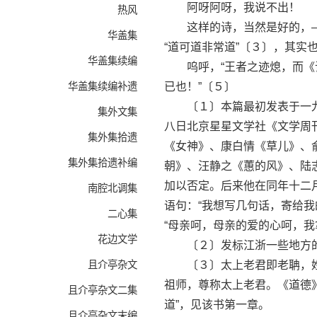
阿呀阿呀，我说不出！
热风
这样的诗，当然是好的，—
华盖集
“道可道非常道”〔３〕，其实
华盖集续编
呜呼，“王者之迹熄，而《诗
华盖集续编补遗
已也！”〔５〕
〔１〕本篇最初发表于一九
集外文集
八日北京星星文学社《文学周
集外集拾遗
《女神》、康白情《草儿》、
集外集拾遗补编
朝》、汪静之《蕙的风》、陆志
加以否定。后来他在同年十二
南腔北调集
语句：“我想写几句话，寄给
二心集
“母亲呵，母亲的爱的心呵，我
花边文学
〔２〕发标江浙一些地方的
且介亭杂文
〔３〕太上老君即老聃，姓
祖师，尊称太上老君。《道德
且介亭杂文二集
道”，见该书第一章。
且介亭杂文末编