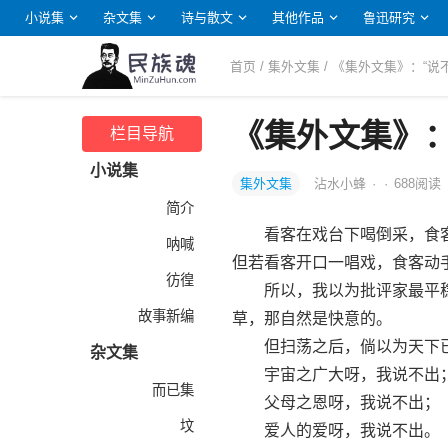
小说集
杂文集
诗与散文
其他作品
鲁迅研究
首页
/
集外文集
/ 《集外文集》：“说
《集外文集》：
栏目导航
小说集
集外文集
沾水小蜂
·
·
688
阅读
简介
看客在戏台下喝倒采，食客
呐喊
但若看客开口一唱戏，食客动
彷徨
所以，我以为批评家最平稳
故事新编
草，那自然是快意的。
但扫荡之后，倘以为天下已
杂文集
宇宙之广大呀，我说不出
而已集
父母之恩呀，我说不出；
坟
爱人的爱呀，我说不出。