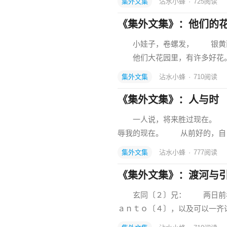
集外文集
沾水小蜂
·
725
阅读
《集外文集》：他们的
小娃子，卷螺发， 银黄面
他们大花园里，有许多好花
集外文集
沾水小蜂
·
710
阅读
《集外文集》：人与时
一人说，将来胜过现在。 
辱我的现在。 从前好的，自
集外文集
沾水小蜂
·
777
阅读
《集外文集》：渡河与
玄同〔２〕兄： 两日前看见
ａｎｔｏ〔４〕，以及可以一齐