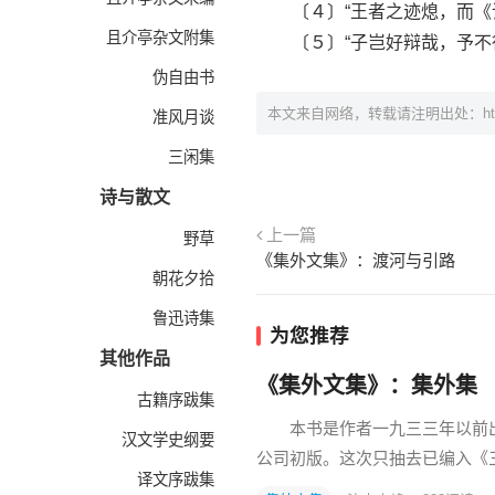
〔４〕“王者之迹熄，而《诗
且介亭杂文附集
〔５〕“子岂好辩哉，予不得
伪自由书
本文来自网络，转载请注明出处：
h
准风月谈
三闲集
诗与散文
上一篇
野草
《集外文集》：渡河与引路
朝花夕拾
鲁迅诗集
为您推荐
其他作品
《集外文集》：集外集
古籍序跋集
本书是作者一九三三年以前出
汉文学史纲要
公司初版。这次只抽去已编入《
译文序跋集