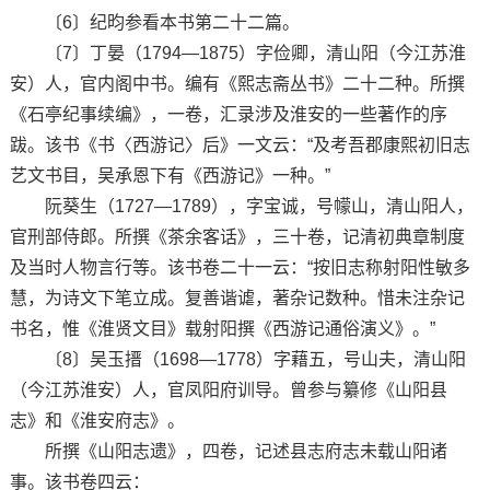
〔6〕纪昀参看本书第二十二篇。
〔7〕丁晏（1794—1875）字俭卿，清山阳（今江苏淮
安）人，官内阁中书。编有《熙志斋丛书》二十二种。所撰
《石亭纪事续编》，一卷，汇录涉及淮安的一些著作的序
跋。该书《书〈西游记〉后》一文云：“及考吾郡康熙初旧志
艺文书目，吴承恩下有《西游记》一种。”
阮葵生（1727—1789），字宝诚，号幪山，清山阳人，
官刑部侍郎。所撰《茶余客话》，三十卷，记清初典章制度
及当时人物言行等。该书卷二十一云：“按旧志称射阳性敏多
慧，为诗文下笔立成。复善谐谑，著杂记数种。惜未注杂记
书名，惟《淮贤文目》载射阳撰《西游记通俗演义》。”
〔8〕吴玉搢（1698—1778）字藉五，号山夫，清山阳
（今江苏淮安）人，官凤阳府训导。曾参与纂修《山阳县
志》和《淮安府志》。
所撰《山阳志遗》，四卷，记述县志府志未载山阳诸
事。该书卷四云：