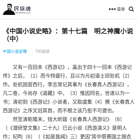
菜单
《中国小说史略》：第十七篇 明之神魔小说
（中）
中国小说史略
·
700
阅读
又有一百回本《西游记》，盖出于四十一回本《西游记
传》之后，〔1〕而今特盛行，且以为元初道士邱处机〔2〕
作。处机固尝西行，李志常记其事为《长春真人西游记》，
凡二卷，今尚存《道藏》中，〔3〕惟因同名，世遂以为一
书；清初刻《西游记》小说者，又取虞集〔4〕撰《长春真人
西游记》之序文冠其首，而不根之谈乃愈不可拔也。
然至清乾隆末，钱大昕跋《长春真人西游记》〔6〕
（《潜研堂文集》二十九）已云小说《西游演义》是明人
作；纪昀〔6〕（《如是我闻》三）更因“其中祭赛国之锦衣