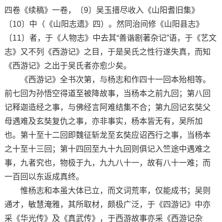
四卷《续稿》一卷，〔9〕吴玉搢尽收入《山阳耆旧集》
〔10〕中（《山阳志遗》四）。然同治间修《山阳县志》
〔11〕者，于《人物志》中去其“善谐剧著杂记”语，于《艺文
志》又不列《西游记》之目，于是吴氏之性行遂失真，而知
《西游记》之出于吴氏者亦愈少矣。
《西游记》全书次第，与杨志和作四十一回本殆相等。
前七回为孙悟空得道至被降故事，当杨本之前九回；第八回
记释迦造经之事，与佛经言阿难结集不合；第九回记玄奘父
母遇难及玄奘复仇之事，亦非事实，杨本皆无有，吴所加
也。第十至十二回即魏征斩龙至玄奘应诏西行之事，当杨本
之十至十三回；第十四回至九十九回则俱记入竺途中遇难之
事，九者究也，物极于九，九九八十一，故有八十一难；而
一百回以东返成真终。
惟杨志和本虽大体已立，而文词荒率，仅能成书；吴则
通才，敏慧淹雅，其所取材，颇极广泛，于《四游记》中亦
采《华光传》及《真武传》，于西游故事亦采《西游记杂