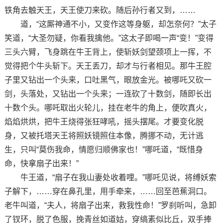
铁角去触天王，天王使刀来砍。随后孙行者又到，……
道，“这厮神通不小，又变作这等身躯，却怎奈何？”太子
笑道，“大圣勿疑，你看我擒他。”这太子即喝一声“变！”变得
三头六臂，飞身跳在牛王背上，使斩妖剑望颈项上一挥，不
觉得把个牛头斩下。天王丢刀，却才与行者相见。那牛王腔
子里又钻出一个头来，口吐黑气，眼放金光。被哪吒又砍一
剑，头落处，又钻出一个头来；一连砍了十数剑，随即长出
十数个头。哪吒取出火轮儿，挂在老牛的角上，便吹真火，
焰焰烘烘，把牛王烧得张狂哮吼，摇头摆尾。才要变化脱
身，又被托塔天王将照妖镜照住本像，腾挪不动，无计逃
生，只叫“莫伤我命，情愿归顺佛家也！”哪吒道，“既惜身
命，快拿扇子出来！”
牛王道，“扇子在我山妻处收着哩。”哪吒见说，将缚妖索
子解下，……穿在鼻孔里，用手牵来，……回至芭蕉洞口。
老牛叫道，“夫人，将扇子出来，救我性命！”罗刹听叫，急卸
了钗环，脱了色服，挽青丝如道姑，穿缟素似比丘，双手捧