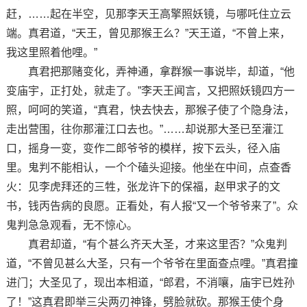
赶，……起在半空，见那李天王高擎照妖镜，与哪吒住立云
端。真君道，“天王，曾见那猴王么？”天王道，“不曾上来，
我这里照着他哩。”
真君把那赌变化，弄神通，拿群猴一事说毕，却道，“他
变庙宇，正打处，就走了。”李天王闻言，又把照妖镜四方一
照，呵呵的笑道，“真君，快去快去，那猴子使了个隐身法，
走出营围，往你那灌江口去也。”……却说那大圣已至灌江
口，摇身一变，变作二郎爷爷的模样，按下云头，径入庙
里。鬼判不能相认，一个个磕头迎接。他坐在中间，点查香
火：见李虎拜还的三牲，张龙许下的保福，赵甲求子的文
书，钱丙告病的良愿。正看处，有人报“又一个爷爷来了”。众
鬼判急急观看，无不惊心。
真君却道，“有个甚么齐天大圣，才来这里否？”众鬼判
道，“不曾见甚么大圣，只有一个爷爷在里面查点哩。”真君撞
进门；大圣见了，现出本相道，“郎君，不消嚷，庙宇已姓孙
了！”这真君即举三尖两刃神锋，劈脸就砍。那猴王使个身