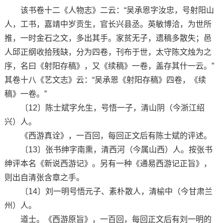
该书卷十二《人物志》二云：“吴承恩字汝忠，号射阳山
人，工书，嘉靖中岁贡生，官长兴县丞。英敏博洽，为世所
推，一时金石之文，多出其手。家贫无子，遗稿多散失；邑
人邱正纲收拾残缺，分为四卷，刊布于世，太守陈文烛为之
序，名曰《射阳存稿》，又《续稿》一卷，盖存其什一云。”
其卷十八《艺文志》云：“吴承恩《射阳存稿》四卷，《续
稿》一卷。”
〔12〕陈士斌字允生，号悟一子，清山阴（今浙江绍
兴）人。
《西游真诠》，一百回，每回正文后有陈士斌的评述。
〔13〕张书绅字南熏，清西河（今属山西）人。按张书
绅评本名《新说西游记》。另有一种《通易西游记正旨》，
则出自清张含章之手。
〔14〕刘一明号悟元子、素朴散人，清榆中（今甘肃兰
州）人。
道士。《西游原旨》，一百回，每回正文后有刘一明的