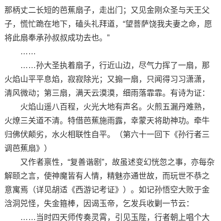
那柄丈二长短的芭蕉扇子，走出门；又见金刚众圣与天王父
子，慌忙跪在地下，磕头礼拜道，“望菩萨饶我夫妻之命，愿
将此扇奉承孙叔叔成功去也。”
……
……孙大圣执着扇子，行近山边，尽气力挥了一扇，那
火焰山平平息焰，寂寂除光；又搧一扇，只闻得习习潇潇，
清风微动；第三扇，满天云漠漠，细雨落霏霏。有诗为证：
火焰山遥八百程，火光大地有声名。火煎五漏丹难熟，
火燎三关道不清。特借芭蕉施雨露，幸蒙天将助神功。牵牛
归佛伏颠劣，水火相联性自平。（第六十一回下《孙行者三
调芭蕉扇》）
又作者禀性，“复善谐剧”，故虽述变幻恍忽之事，亦每杂
解颐之言，使神魔皆有人情，精魅亦通世故，而玩世不恭之
意寓焉（详见胡适《西游记考证》）。如记孙悟空大败于金
浛洞兕怪，失金箍棒，因谒玉帝，乞发兵收剿一节云：
……当时四天师传奏灵霄，引见玉陛，行者朝上唱个大