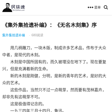
菜单
《集外集拾遗补编》：《无名木刻集》序
集外集拾遗补编
·
680
阅读
用几柄雕刀，一块木版，制成许多艺术品，传布于大众
中者，是现代的木刻。
木刻是中国所固有的，而久被埋没在地下了。现在要复
兴，但是充满着新的生命。
新的木刻是刚健，分明，是新的青年的艺术，是好的大
众的艺术。
这些作品，当然只不过一点萌芽，然而要有茂林嘉卉，
却非先有这萌芽不可。
这是极值得记念的。
一九三四年三月十四日，鲁迅。