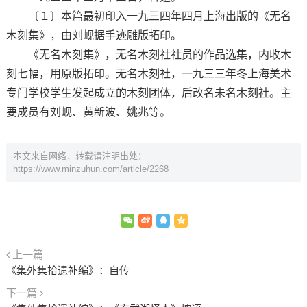
〔１〕本篇最初印入一九三四年四月上海出版的《无名
木刻集》，由刘岘据手迹雕版拓印。
《无名木刻集》，无名木刻社社员的作品选集，内收木
刻七幅，用原版拓印。无名木刻社，一九三三年冬上海美术
专门学校学生发起成立的木刻团体，后改名未名木刻社。主
要成员有刘岘、黄新波、姚兆等。
本文来自网络，转载请注明出处：
https://www.minzuhun.com/article/2268
上一篇
《集外集拾遗补编》：自传
下一篇