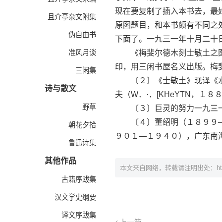
现在要复制了插入本书去，最
且介亭杂文附集
原图题目，和本书颇有不同之
伪自由书
下面了。一九三一年十月二十
准风月谈
《梅斐尔德木刻士敏土之图
印，用三闲书屋名义出版。梅
三闲集
〔２〕《士敏土》现译《水
诗与散文
夫（W．·．[KHeYTN，１
野草
〔３〕巨灵的努力一九三一年
〔４〕董绍明（１８９９—
朝花夕拾
９０１—１９４０），广东南
鲁迅诗集
其他作品
本文来自网络，转载请注明出处：
h
古籍序跋集
汉文学史纲要
译文序跋集