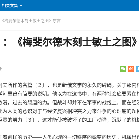
相关文集
：《梅斐尔德木刻士敏土之图》序言
》：《梅斐尔德木刻士敏土之图
读
夫所作的名篇〔２〕，也是新俄文学的永久的碑碣。关于那内
学》里曾有简要的说明。他以为在这书中，有两种社会底要素在
散漫，过去的颓唐的力。但战斗却并不在军事的战线上，而在经
化为人类的意识对于与经济复兴相冲突之力来斗争的心理底的题
巨灵的努力〔３〕，这才能使被破坏了的工厂动弹，沉默了的机
着别样的历史——人类心理的一切秩序的蜕变的历史。机械出