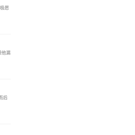
极愿
但他漏
而后