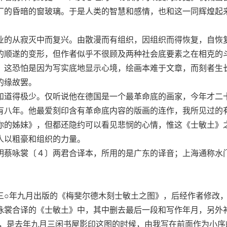
厂的昏暗的窗玻璃。于是人类的智慧和感情，也和这一同辉煌起
的从寂灭中而复兴。由散漫而有组织，因组织而得恢复，自恢
的顺遂的变形，但作者似乎不很顾及两种社会底要素之在相克的
，这恐怕是因为写实底地显示心境，绘画本难于文章，而刻者生
的缘故罢。
道得极少。仅听说他在德国是一个最革命底的画家，今年才二
有八年。他最爱刻印含有革命底内容的版画的连作，我所见过的
你的姊妹》，但都还隐约可以看见悲悯的心情，惟这《士敏土》
人以粗豪和组织的力量。
蔡咏裳〔４〕两君合译本，所用的是广东的译音；上海通称水
。
。
○年九月出版的《梅斐尔德木刻士敏土之图》，后经作者修改
咏裳合译的《士敏土》中，其中删去最后一段和写作年月，另外
些，是去年九月三闲书屋影印这图的时候，由我写在前面作为小序