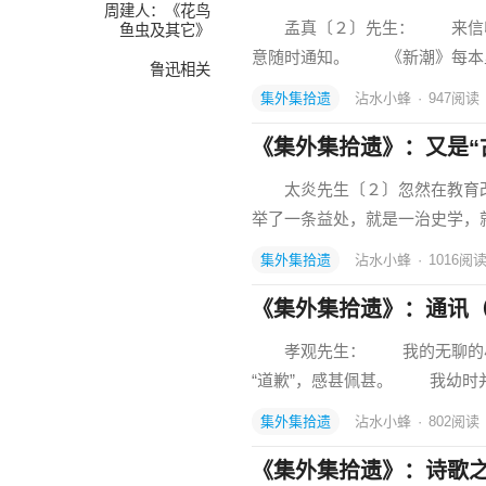
周建人：《花鸟
孟真〔２〕先生： 来信收到
鱼虫及其它》
意随时通知。 《新潮》每本
鲁迅相关
集外集拾遗
沾水小蜂
·
947
阅读
《集外集拾遗》：又是“
太炎先生〔２〕忽然在教育改进
举了一条益处，就是一治史学，就
集外集拾遗
沾水小蜂
·
1016
阅
《集外集拾遗》：通讯
孝观先生： 我的无聊的小文
“道歉”，感甚佩甚。 我幼时
集外集拾遗
沾水小蜂
·
802
阅读
《集外集拾遗》：诗歌