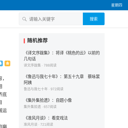
星期四
搜索
》
随机推荐
《译文序跋集》：将译《桃色的云》以前的
几句话
译文序跋集
·
788
阅读
《鲁迅与我七十年》：第五十九章 蔡咏裳
容，
阿姨
相
鲁迅与我七十年
·
972
阅读
济底
《集外集拾遗》：自题小像
目
集外集拾遗
·
657
阅读
械运
《准风月谈》：看变戏法
准风月谈
·
721
阅读
自幽