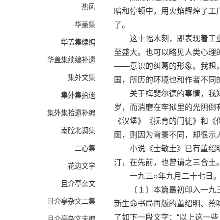
热风
暗和停顿中，用火焰辉煌了工
华盖集
了。
这十幅木刻，即表现着工业
华盖集续编
至盛大。也可以略见人类心理
华盖集续编补遗
——意识的纠葛的形象。我想
集外文集
国，所历的环境也和作者不同
关于梅斐尔德的事情，我知
集外集拾遗
岁，而消磨在牢狱里的光阴倒
集外集拾遗补编
《汉堡》《抚育的门徒》和《
南腔北调集
图，则因为背景不同，却很示
二心集
小说《士敏土》已有董绍明
汀，在先前，也曾谓之三合土
花边文学
一九三○年九月二十七日
且介亭杂文
〔１〕本篇最初印入一九三
且介亭杂文二集
新生命书局再版的董绍明、蔡
了如下一段文字：“以上这一
且介亭杂文末编