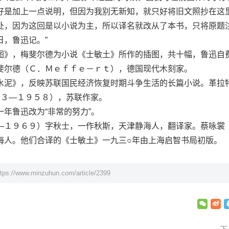
好是加上一点说明，但因为我别无新知，就只好将旧文照抄在这
处，因为这回是以小说为主，所以译名就改从了本书，只将原题
日，鲁迅记。”
》，梅斐尔德为小说《士敏土》所作的插图，共十幅，鲁迅自
斐尔德（Ｃ．Ｍｅｆｆｅ－ｒｔ），德国现代木刻家。
泥》，反映苏联国民经济恢复时期斗争生活的长篇小说。革拉
８８３—１９５８），苏联作家。
鲁迅改为“非常的努力”。
１９６９）字秋士，一作秋斯，天津静海人，翻译家。蔡咏裳
海人。他们合译的《士敏土》一九三○年由上海启智书局初版。
ttps://www.minzuhun.com/article/2399