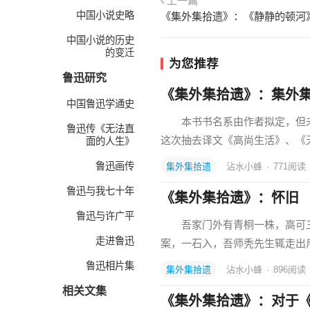
上一篇
中国小说史略
《集外集拾遗》：《静静的顿河
中国小说的历史
的变迁
为您推荐
鲁迅研究
《集外集拾遗》：集外
中国鲁迅学通史
本书书名系由作者拟定，但未
鲁迅传《无法直
这次抽去译文《高尚生活》、《
面的人生》
鲁迅画传
集外集拾遗
沾水小蜂
·
771
阅读
鲁迅与我七十年
《集外集拾遗》：怀旧
鲁迅与许广平
吾家门外有青桐一株，高可三
走进鲁迅
案，一石入，吾师秃先生辄走出
鲁迅相片集
集外集拾遗
沾水小蜂
·
896
阅读
相关文集
《集外集拾遗》：对于