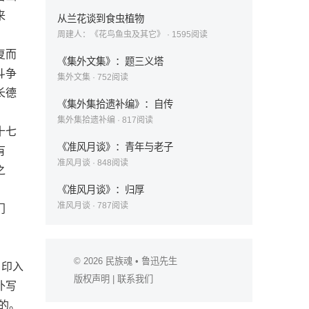
来
从兰花谈到食虫植物
周建人：《花鸟鱼虫及其它》
·
1595
阅读
复而
《集外文集》：题三义塔
斗争
集外文集
·
752
阅读
长德
《集外集拾遗补编》：自传
集外集拾遗补编
·
817
阅读
十七
《准风月谈》：青年与老子
有
准风月谈
·
848
阅读
之
《准风月谈》：归厚
准风月谈
·
787
阅读
门
© 2026
民族魂
• 鲁迅先生
，印入
版权声明
|
联系我们
补写
的。