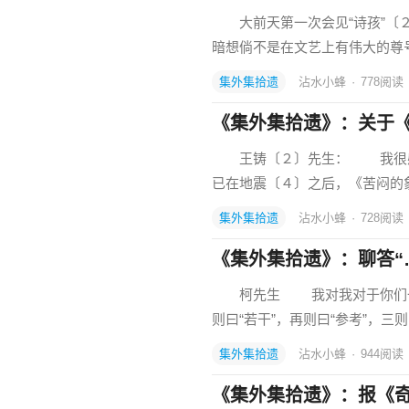
大前天第一次会见“诗孩”〔２
暗想倘不是在文艺上有伟大的尊
集外集拾遗
沾水小蜂
·
778
阅读
《集外集拾遗》：关于
王铸〔２〕先生： 我很感
已在地震〔４〕之后，《苦闷的
集外集拾遗
沾水小蜂
·
728
阅读
《集外集拾遗》：聊答“
柯先生 我对我对于你们一流
则曰“若干”，再则曰“参考”，三
集外集拾遗
沾水小蜂
·
944
阅读
《集外集拾遗》：报《