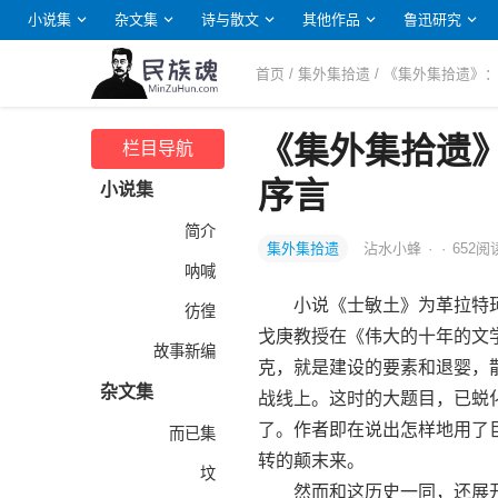
小说集
杂文集
诗与散文
其他作品
鲁迅研究
首页
/
集外集拾遗
/ 《集外集拾遗》
《集外集拾遗
栏目导航
序言
小说集
简介
集外集拾遗
沾水小蜂
·
·
652
阅
呐喊
小说《士敏土》为革拉特珂
彷徨
戈庚教授在《伟大的十年的文
故事新编
克，就是建设的要素和退婴，
杂文集
战线上。这时的大题目，已蜕
了。作者即在说出怎样地用了
而已集
转的颠末来。
坟
然而和这历史一同，还展开