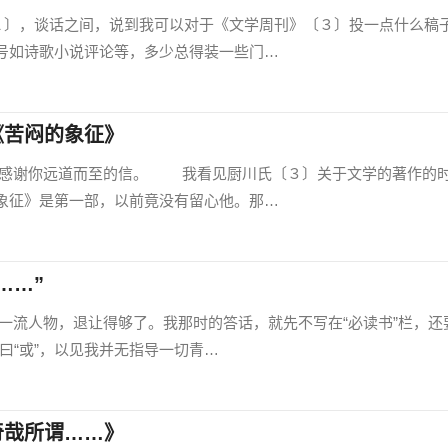
〕，谈话之间，说到我可以对于《文学周刊》〔３〕投一点什么稿
号如诗歌小说评论等，多少总得装一些门…
《苦闷的象征》
谢你远道而至的信。 我看见厨川氏〔３〕关于文学的著作的
象征》是第一部，以前竟没有留心他。那…
……”
人物，退让得够了。我那时的答话，就先不写在“必读书”栏，还
则曰“或”，以见我并无指导一切青…
奇哉所谓……》