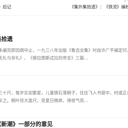
下
》后记
《集外集拾遗》：《铁流》编
集拾遗
编完即因病中止，一九三八年出版《鲁迅全集》时由许广平编定印
无礼与非礼》、《察拉图斯忒拉的序言》三篇…
十尺，每岁实如繁星，儿童掷石落桐子，往往飞入书窗中，时或正
斥之。桐叶径大盈尺，受夏日微瘁，得夜气而…
《新潮》一部分的意见