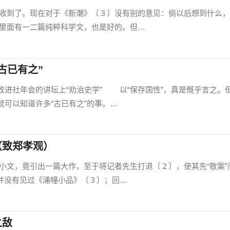
了。现在对于《新潮》〔３〕没有别的意见：倘以后想到什么，
里面有一二篇纯粹科学文，也是好的。但…
古已有之”
社年会的讲坛上“劝治史学” 以“保存国性”，真是慨乎言之。
可以知道许多“古已有之”的事。…
读
（致郑孝观）
，竟引出一篇大作，至于将记者先生打退〔２〕，使其先“敬案”
并没有见过《涌幢小品》〔３〕；回…
之敌