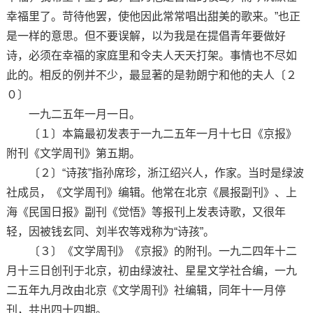
幸福里了。苛待他罢，使他因此常常唱出甜美的歌来。”也正
是一样的意思。但不要误解，以为我是在提倡青年要做好
诗，必须在幸福的家庭里和令夫人天天打架。事情也不尽如
此的。相反的例并不少，最显著的是勃朗宁和他的夫人〔２
０〕
一九二五年一月一日。
〔１〕本篇最初发表于一九二五年一月十七日《京报》
附刊《文学周刊》第五期。
〔２〕“诗孩”指孙席珍，浙江绍兴人，作家。当时是绿波
社成员，《文学周刊》编辑。他常在北京《晨报副刊》、上
海《民国日报》副刊《觉悟》等报刊上发表诗歌，又很年
轻，因被钱玄同、刘半农等戏称为“诗孩”。
〔３〕《文学周刊》《京报》的附刊。一九二四年十二
月十三日创刊于北京，初由绿波社、星星文学社合编，一九
二五年九月改由北京《文学周刊》社编辑，同年十一月停
刊，共出四十四期。