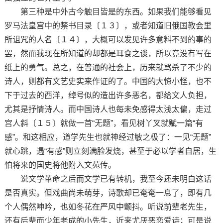
第三种是中外古今触目皆是的东西。如果我们能够看见
罗马法皇宫中的禁书目录〔１３〕，或者知道旧俄国教会里
所诅咒的人名〔１４〕，大概可以发见许多意料不到的事的
罢，然而我现在所知道的却都是耳食之谈，所以竟没有写在
纸上的勇气。总之，在普通的社会上，历来就骂杀了不少的
诗人，则都有文艺史实来作证的了。中国的大惊小怪，也不
下于过去的西洋，绰号似的造出许多恶名，都给文人负担，
尤其是抒情诗人。而中国诗人也每未免感得太浅太偏，走过
宫人斜〔１５〕就做一首“无题”，看见树丫叉就赋一篇“有
感”。和这相应，道学先生也就神经过敏之极了：一见“无题”
就心跳，遇“有感”则立刻满脸发烧，甚至于必以学者自居，生
怕将来的国史将他附入文苑传。
说文学革命之后而文学已有转机，我至今还未明白这话
是否真实。但戏曲尚未萌芽，诗歌却已奄奄一息了，即有几
个人偶然呻吟，也如冬花在严风中颤抖。听说前辈老先生，
还有后辈而少年老成的小先生，近来尤厌恶恋爱诗；可是说