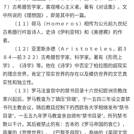
７）古希腊哲学家，客观唯心主义者。著有《对话集》。文
中所说的《理想国》，即是其中的一篇。
〔１１〕荷马（Ｈｏｍｅｒｏｓ）相传为公元前九世纪
古希腊行吟盲诗人，史诗《伊利亚特》和《奥德赛》的作
者。
〔１２〕亚里斯多德（Ａｒｉｓｔｏｔｅｌｅｓ，前３
８４—前３２２）古希腊哲学家、科学家。著有《形而上
学》、《诗学》等。他在《诗学》中否定了柏拉图的超现实
的理念世界，肯定了现实世界的存在以及模仿世界的文艺真
实性和独立性。
〔１３〕罗马法皇宫中的禁书目录十六世纪欧洲宗教改
革兴起后，罗马教皇为了镇压“异端”，于一五四三年设立查禁
书刊主教会议，随后教廷控制下的西欧各大学相继发布“禁书
目录”，一五五九年罗马教皇亲自颁布“禁书目录”，所列禁书
数以千计。其后被禁止的有：吉本的《罗马帝国的衰亡》，
雨果的《悲惨世界》、《巴黎圣母院》，泰纳的《英国文学