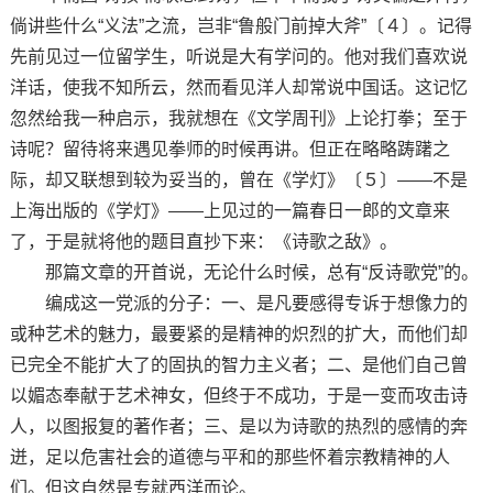
倘讲些什么“义法”之流，岂非“鲁般门前掉大斧”〔４〕。记得
先前见过一位留学生，听说是大有学问的。他对我们喜欢说
洋话，使我不知所云，然而看见洋人却常说中国话。这记忆
忽然给我一种启示，我就想在《文学周刊》上论打拳；至于
诗呢？留待将来遇见拳师的时候再讲。但正在略略踌躇之
际，却又联想到较为妥当的，曾在《学灯》〔５〕——不是
上海出版的《学灯》——上见过的一篇春日一郎的文章来
了，于是就将他的题目直抄下来：《诗歌之敌》。
那篇文章的开首说，无论什么时候，总有“反诗歌党”的。
编成这一党派的分子：一、是凡要感得专诉于想像力的
或种艺术的魅力，最要紧的是精神的炽烈的扩大，而他们却
已完全不能扩大了的固执的智力主义者；二、是他们自己曾
以媚态奉献于艺术神女，但终于不成功，于是一变而攻击诗
人，以图报复的著作者；三、是以为诗歌的热烈的感情的奔
迸，足以危害社会的道德与平和的那些怀着宗教精神的人
们。但这自然是专就西洋而论。