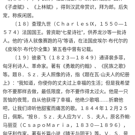
《子虚赋》、《上林赋》，得到汉武帝赏识，拜为郎。后失
宠，称疾闲居。
〔１８〕查理九世（ＣｈａｒｌｅｓⅨ，１５５０—１
５７４）法国国王。曾资助“七星诗社”，供养龙沙等一批诗
人。他的“诗人就像赛跑的马”等语，在法国皮埃尔·布代尔的
《皮埃尔·布代尔全集》第五卷中曾有记载。
〔１９〕彼彖飞（１８２３—１８４９）通译裴多菲，
匈牙利诗人、革命家。著有《勇敢的约翰》、《民族之歌》
等。题Ｂ．Ｓｚ．夫人照像的诗，指《题在瓦·山夫人的纪册
上》：“我知道，你使你的丈夫过上幸福的生活；但是我希望
你不要那样去做，最低限度，你不要作得太过火。他是一只
苦恼的夜莺，自从他获得了幸福，他绝少歌唱……折磨他
吧，让我们谛听他甜蜜而痛苦的歌。１８４４年１２月２５
日，佩斯。”按Ｂ．Ｓｚ．夫人应为Ｖ．Ｓ．夫人，原名乔鲍·
马丽亚（ＣｓａｐｏＭａｒｉａ，１８３０—１８９６），
匈牙利作家。著有长篇小说《晴天与阴天》等。Ｖ．Ｓ．是