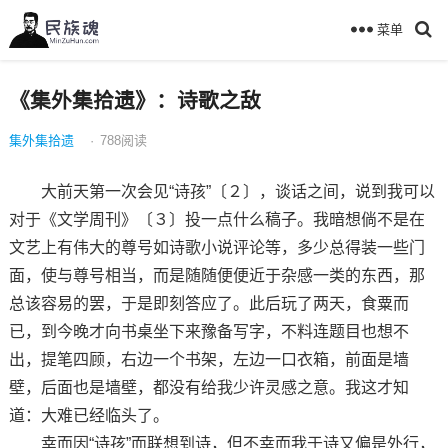
菜单
《集外集拾遗》：诗歌之敌
集外集拾遗
·
788
阅读
大前天第一次会见“诗孩”〔２〕，谈话之间，说到我可以
对于《文学周刊》〔３〕投一点什么稿子。我暗想倘不是在
文艺上有伟大的尊号如诗歌小说评论等，多少总得装一些门
面，使与尊号相当，而是随随便便近于杂感一类的东西，那
总该容易的罢，于是即刻答应了。此后玩了两天，食粟而
已，到今晚才向书桌坐下来豫备写字，不料连题目也想不
出，提笔四顾，右边一个书架，左边一口衣箱，前面是墙
壁，后面也是墙壁，都没有给我少许灵感之意。我这才知
道：大难已经临头了。
幸而因“诗孩”而联想到诗，但不幸而我于诗又偏是外行，