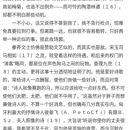
高如梅菊，也逃不出例外——而可怜的陶潜林逋〔１６〕，
却都不明白那些动机。
一不小心，话又说得不甚驯良了，倘不急行检点，怕难
免真要拉到打拳。但离题一远，也就很不容易勒转，只好再
举一种近似的事，就此收场罢。
豢养文士仿佛是赞助文艺似的，而其实也是敌。宋玉司
马相如〔１７〕之流，就受着这样的待遇，和后来的权门的
“清客”略同，都是位在声色狗马之间的玩物。查理九世〔１
８〕的言动，更将这事十分透彻地证明了的。他是爱好诗歌
的，常给诗人一点酬报，使他们肯做一些好诗，而且时常
说：“诗人就像赛跑的马，所以应该给吃一点好东西。但不可
使他们太肥；太肥，他们就不中用了。”这虽然对于胖子而想
兼做诗人的，不算一个好消息，但也确有几分真实在内。匈
牙利最大的抒情诗人彼彖飞（Ａ．ＰｅｔｏCｆｉ）有题Ｂ．
Ｓｚ．夫人照像的诗〔１９〕，大旨说“听说你使你的丈夫很
幸福，我希望不至于此，因为他是苦恼的夜莺，而今沉默在