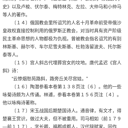
史》以及卢梭、伏尔泰、梅特林克、左拉、大仲马和小仲马
等人的著作。
〔１４〕俄国教会里所诅咒的人名十月革命前受帝俄沙
皇政权直接控制利用的俄罗斯正教会，对当时具有资产阶级
民主革命思想的人物都极为仇视。曾被教会指名诅咒的有别
林斯基、赫尔岑、车尔尼雪夫斯基、杜勃洛留波夫、托尔斯
泰等人。
〔１５〕宫人斜古代埋葬宫女的坟地。唐代孟迟《宫人
斜》诗：
“云惨烟愁苑路斜，路旁丘关尽宫娃。”
〔１６〕陶潜参看本卷第１３８页注〔６〕。他的一些
咏菊诗颇为人传诵。林逋，参看本卷第１５６页注〔４〕。
他以咏梅诗著称。
〔１７〕宋玉战国后期楚国诗人。通音律，有文才，得
楚襄王赏识，做过大夫，但不被重用。司马相如（前１７９
—前１１７），字长卿，福郡成都人，汉代辞赋家。因作