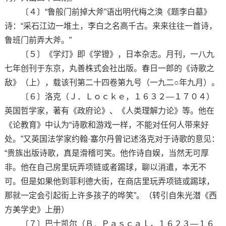
〔４〕“鲁般门前掉大斧”语出明代梅之涣《题李白墓》
诗：“采石江边一堆土，李白之名高千古。来来往往一首诗，
鲁班门前弄大斧。”
〔５〕《学灯》即《学镫》，日本杂志。月刊，一八九
七年创刊于东京，丸善株式会社出版。春日一郎的《诗歌之
敌》（上），载该刊第二十四卷第九号（一九二○年九月）。
〔６〕洛克（Ｊ．Ｌｏｃｋｅ，１６３２—１７０４）
英国哲学家，著有《政府论》、《人类理解力论》等。他在
《论教育》中认为“诗歌和游戏一样，不能对任何人带来好
处。”又英国法学家约翰·塞尔丹曾记述洛克对于诗歌的意见：
“贵族出版诗歌，真是滑稽可笑。他作诗自娱，当然无可厚
非。他在自己房里玩弄项链或者踢球，聊以消遣，本无不
可。但是如果他到菲利德大街，在商店里玩弄项链或踢球，
那就一定会引起街上许多孩子的哗笑”。（转引自朱光潜《西
方美学史》上册）
〔７〕巴士凯尔（Ｂ．Ｐａｓｃａｌ，１６２３—１６