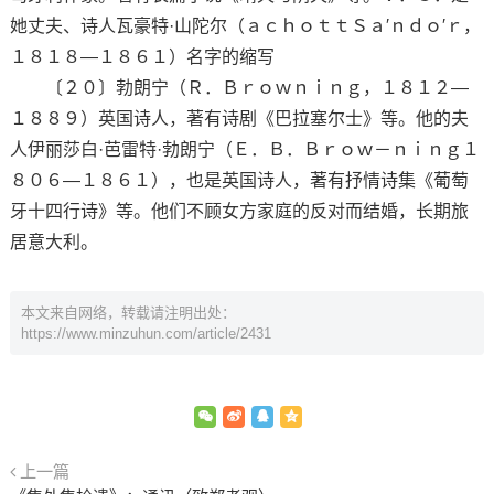
她丈夫、诗人瓦豪特·山陀尔（ａｃｈｏｔｔＳａ′ｎｄｏ′ｒ，
１８１８—１８６１）名字的缩写
〔２０〕勃朗宁（Ｒ．Ｂｒｏｗｎｉｎｇ，１８１２—
１８８９）英国诗人，著有诗剧《巴拉塞尔士》等。他的夫
人伊丽莎白·芭雷特·勃朗宁（Ｅ．Ｂ．Ｂｒｏｗ－ｎｉｎｇ１
８０６—１８６１），也是英国诗人，著有抒情诗集《葡萄
牙十四行诗》等。他们不顾女方家庭的反对而结婚，长期旅
居意大利。
本文来自网络，转载请注明出处：
https://www.minzuhun.com/article/2431
上一篇