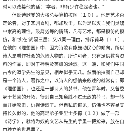
时可以改篡他的话：“学者，非有少许稳定者也。”
但反诗歌党的大将总要算柏拉图〔１０〕。他是艺术否
定论者，对于悲剧喜剧，都加攻击，以为足以灭亡我们灵魂
中崇高的理性，鼓舞劣等的情绪，凡有艺术，都是模仿的模
仿，和“实在”尚隔三层；又以同一理由，排斥荷马〔１１〕。
在他的《理想国》中，因为诗歌有能鼓动民心的倾向，所以
诗人是看作社会的危险人物的，所许可者，只有足供教育资
料的作品，即对于神明及英雄的颂歌。这一端，和我们中国
古今的道学先生的意见，相差似乎无几。然而柏拉图自己却
是一个诗人，著作之中，以诗人的感情来叙述的就常有；即
《理想国》，也还是一部诗人的梦书。他在青年时，又曾委
身于艺圃的开拓，待到自己知道胜不过无敌的荷马，却一转
而开始攻击，仇视诗歌了。但自私的偏见，仿佛也不容易支
持长久似的，他的高足弟子亚里士多德〔１２〕做了一部
《诗学》，就将为奴的文艺从先生的手里一把抢来，放在自
由独立的世界里了。