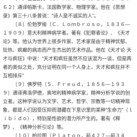
６２）通译帕斯卡，法国数学家、物理学家。他在《思想
录》第三十八条曾说：“诗人是不诚实的人”。
〔８〕伦勃罗梭（Ｃ．Ｌｏｍｂｒｏｓｏ，１８３６—
１９０９）意大利精神病学者。著有《犯罪者论》、《天才
论》等。他认为世界上很多作家、艺术家是由于精神忧郁、
狂热、疯癫的病态而产生杰出的艺术作品。他在《天才论·天
才与疯狂》中说：“天才和疯狂虽然不应该混为一谈，但是两
者的类似之处，充分证明在同一个人身上，天才和疯狂并不
互相排斥”
〔９〕佛罗特（Ｓ．Ｆｒｅｕｄ，１８５６—１９３
９）通译弗洛伊德，奥地利精神病学家，精神分析学说的创
立者。这种学说认为文学、艺术、哲学、宗教等一切精神现
象，都是人们因受压抑而潜藏在下意识里的某种“生命力”（ｌ
ｉｂｉｄｏ），特别是性欲的潜力所产生的。著有《释
梦》、《精神分析引论》等。
〔１０〕柏拉图（Ｐｌａｔｏｎ，前４２７—前３４