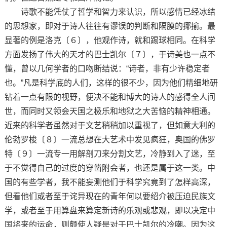
诗歌不能凭仗了哲学和智力来认识，所以感情已经冰结
的思想家，即对于诗人往往有谬误的判断和隔膜的揶揄。最
显著的例是洛克〔６〕，他观作诗，就和踢球相同。在科学
方面发扬了伟大的天才的巴士凯尔〔７〕，于诗美也一点不
懂，曾以几何学者的口吻断结说：“诗者，非有少许稳定者
也。”凡是科学底的人们，这样的很不少，因为他们精细地研
钻着一点有限的视野，便决不能和博大的诗人的感得全人间
世，而同时又领会天国之极乐和地狱之大苦恼的精神相通。
近来的科学者虽然对于文艺稍稍加以重视了，但如意大利的
伦勃罗梭〔８〕一流总想在大艺术中发见疯狂，奥国的佛罗
特〔９〕一流专一用解剖刀来分割文艺，冷静到入了迷，至
于不觉得自己的过度的穿凿附会者，也还是属于这一类。中
国的有些学者，我不能妄测他们于科学究竟到了怎样高深，
但看他们或者至于诧异现在的青年何以要绍介被压迫民族文
学，或者至于用算盘来算定新诗的乐观或悲观，即以决定中
国将来的运命，则颇使人疑是对于巴士凯尔的冷嘲。因为这