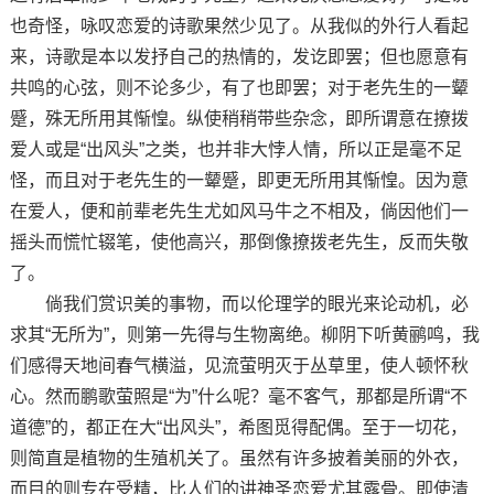
也奇怪，咏叹恋爱的诗歌果然少见了。从我似的外行人看起
来，诗歌是本以发抒自己的热情的，发讫即罢；但也愿意有
共鸣的心弦，则不论多少，有了也即罢；对于老先生的一颦
蹙，殊无所用其惭惶。纵使稍稍带些杂念，即所谓意在撩拨
爱人或是“出风头”之类，也并非大悖人情，所以正是毫不足
怪，而且对于老先生的一颦蹙，即更无所用其惭惶。因为意
在爱人，便和前辈老先生尤如风马牛之不相及，倘因他们一
摇头而慌忙辍笔，使他高兴，那倒像撩拨老先生，反而失敬
了。
倘我们赏识美的事物，而以伦理学的眼光来论动机，必
求其“无所为”，则第一先得与生物离绝。柳阴下听黄鹂鸣，我
们感得天地间春气横溢，见流萤明灭于丛草里，使人顿怀秋
心。然而鹏歌萤照是“为”什么呢？毫不客气，那都是所谓“不
道德”的，都正在大“出风头”，希图觅得配偶。至于一切花，
则简直是植物的生殖机关了。虽然有许多披着美丽的外衣，
而目的则专在受精，比人们的讲神圣恋爱尤其露骨。即使清