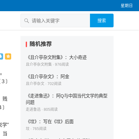
星期日
搜索
随机推荐
《且介亭杂文附集》：大小奇迹
且介亭杂文附集
·
976
阅读
了。
《且介亭杂文》：阿金
〔３〕
且介亭杂文
·
702
阅读
《走进鲁迅》：阿Q与中国当代文学的典型
，贱
问题
４〕
走进鲁迅
·
805
阅读
《坟》：写在《坟》后面
学”
坟
·
765
阅读
，当