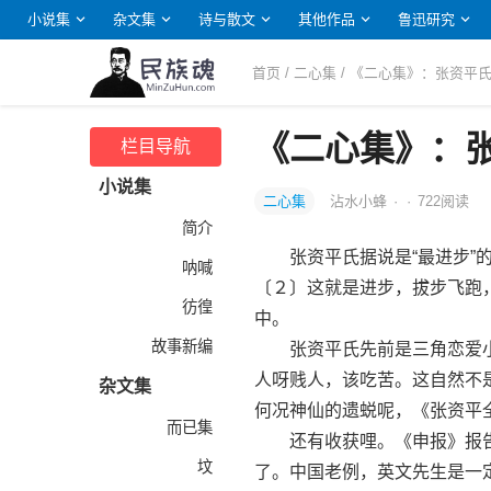
小说集
杂文集
诗与散文
其他作品
鲁迅研究
首页
/
二心集
/ 《二心集》：张资平氏
《二心集》：张
栏目导航
小说集
二心集
沾水小蜂
·
·
722
阅读
简介
张资平氏据说是“最进步”的“
呐喊
〔２〕这就是进步，拔步飞跑
彷徨
中。
故事新编
张资平氏先前是三角恋爱小
人呀贱人，该吃苦。这自然不
杂文集
何况神仙的遗蜕呢，《张资平
而已集
还有收获哩。《申报》报告，
坟
了。中国老例，英文先生是一