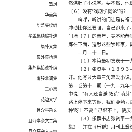
然满肚子小说学。要不然，他
热风
〔６〕没有“戏剧学概论”吗？
华盖集
呜呼，听讲的门徒是有福了
华盖集续编
冲动比你还要强，自己跑来了
华盖集续编补遗
门墙〔７〕的青年，竟不能恭听
炼在下面，遥献这些崇拜家，算
集外文集
二月二十二日。
集外集拾遗
〔１〕本篇最初发表于一九
集外集拾遗补编
〔２〕张资平（１８９３—
奸。他写过大量三角恋爱小说
南腔北调集
第二卷第十二期（一九二九年
二心集
中说：“有人还自谦‘拓荒’‘
花边文学
路上停下来等你，我们要勉力跑快
且介亭杂文
种’呀！不要自己跟不上，便厌
〔３〕乐群书店张资平一九
且介亭杂文二集
集》，并在《乐群》月刊上登过
且介亭杂文末编