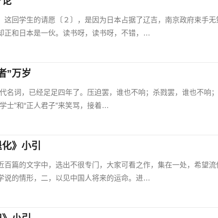
”论
这回学生的请愿〔２〕，是因为日本占据了辽吉，南京政府束手无
却正和日本是一伙。读书呀，读书呀，不错，…
者”万岁
的代名词，已经足足四年了。压迫罢，谁也不响；杀戮罢，谁也不响
学士”和“正人君子”来笑骂，接着…
退化》小引
百篇的文字中，选出不很专门，大家可看之作，集在一处，希望流
学说的情形，二，以见中国人将来的运命。进…