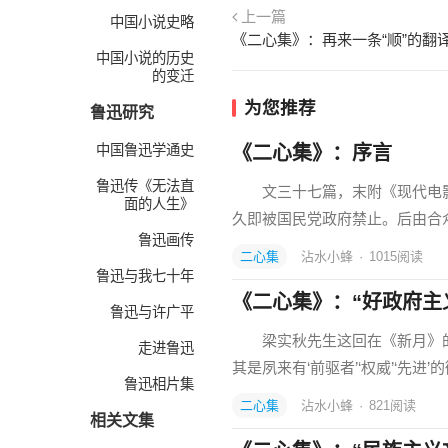
上一篇
中国小说史略
《二心集》：再来一条“顺”的翻
中国小说的历史
的变迁
为您推荐
鲁迅研究
中国鲁迅学通史
《二心集》：序言
鲁迅传《无法直
文三十七篇，末附《现代电影
面的人生》
久即被国民党政府禁止。后由合
鲁迅画传
二心集
沾水小蜂
·
1015
阅读
鲁迅与我七十年
《二心集》：“好政府主
鲁迅与许广平
梁实秋先生这回在《新月》的“
走进鲁迅
其是夙来有‘前驱者’‘权威’‘先进
鲁迅相片集
二心集
沾水小蜂
·
821
阅读
相关文集