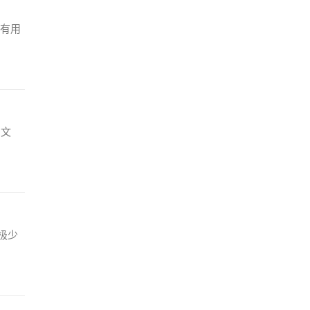
有用
的文
极少