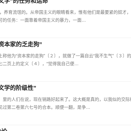
文学”的任务和运命
育流氓的。从帝国主义的眼睛看来，惟有他们是最要紧的奴才，
可的任务：一面靠着帝国主义的暴力，一面…
资本家的乏走狗”
他为“资本家的走狗”〔２〕，就做了一篇自云“我不生气”〔３〕
七二页上的定义〔４〕，“觉得我自己便…
文学的阶级性”
里的人们在说，现在销路好起来了。这大概是真的，以我似的交际
见过第二卷第六七号的合本。顺便一翻，是争…