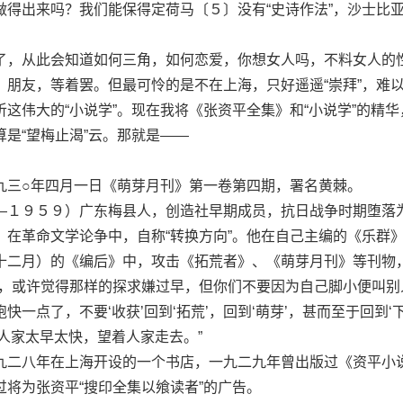
做得出来吗？我们能保得定荷马〔５〕没有“史诗作法”，沙士比
，从此会知道如何三角，如何恋爱，你想女人吗，不料女人的
。朋友，等着罢。但最可怜的是不在上海，只好遥遥“崇拜”，难
这伟大的“小说学”。现在我将《张资平全集》和“小说学”的精华
是“望梅止渴”云。那就是——
三○年四月一日《萌芽月刊》第一卷第四期，署名黄棘。
１９５９）广东梅县人，创造社早期成员，抗日战争时期堕落
，在革命文学论争中，自称“转换方向”。他在自己主编的《乐群
十二月）的《编后》中，攻击《拓荒者》、《萌芽月刊》等刊物
萌芽’，或许觉得那样的探求嫌过早，但你们不要因为自己脚小便叫别
一点了，不要‘收获’回到‘拓荒’，回到‘萌芽’，甚而至于回到‘
人家太早太快，望着人家走去。”
二八年在上海开设的一个书店，一九二九年曾出版过《资平小
将为张资平“搜印全集以飨读者”的广告。