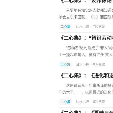
《二心集》：“友邦惊诧
只要略有知觉的人就都知道：
单会去哀求国联，〔３〕而国联
二心集
沾水小蜂
·
750
阅读
《二心集》：“智识劳动
“劳动者”这句话成了“罪人”
上一提起这句话，就有许多“文人
二心集
沾水小蜂
·
802
阅读
《二心集》：《进化和
这是译者从十年来所译的将近
广的本子。一，以见最近的进化
二心集
沾水小蜂
·
824
阅读