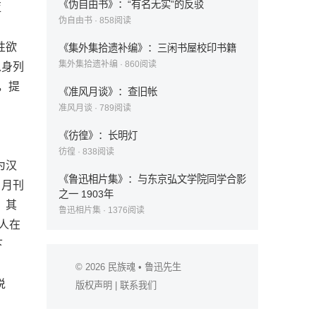
《伪自由书》：“有名无实”的反驳
亚
伪自由书
·
858
阅读
性欲
《集外集拾遗补编》：三闲书屋校印书籍
集外集拾遗补编
·
860
阅读
以身列
，提
《准风月谈》：查旧帐
准风月谈
·
789
阅读
《彷徨》：长明灯
彷徨
·
838
阅读
为汉
《鲁迅相片集》：与东京弘文学院同学合影
》月刊
之一 1903年
，其
鲁迅相片集
·
1376
阅读
人在
下
© 2026
民族魂
• 鲁迅先生
说
版权声明
|
联系我们