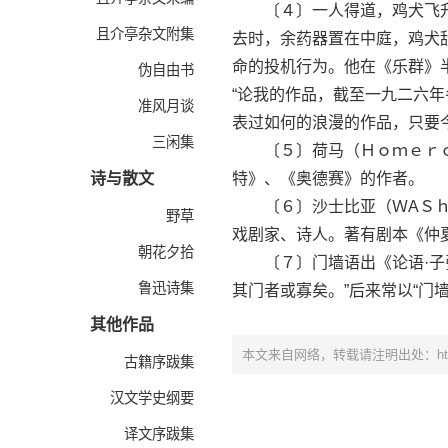
〔４〕一人得道，鸡犬飞升东
且介亭杂文附集
去时，余药器置在中庭，鸡犬舐
命的投机行为。他在《乐群》
伪自由书
“论我的作品，截至一九二六
准风月谈
表过如何的浪漫的作品，只要
三闲集
〔５〕荷马（Ｈｏｍｅｒｏ
诗与散文
特》、《奥德赛》的作者。
〔６〕沙士比亚（ＷAＳｈａ
野草
戏剧家、诗人。著有剧本《仲
朝花夕拾
〔７〕门墙语出《论语·子张
鲁迅诗集
其门者或寡矣。”后来常以“门
其他作品
本文来自网络，转载请注明出处：
h
古籍序跋集
汉文学史纲要
译文序跋集