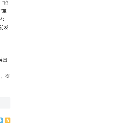
“临
”革
说：
前发
英国
富，得