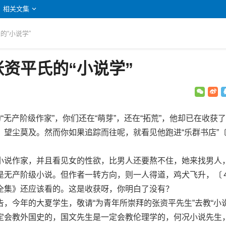
相关文集
的“小说学”
资平氏的“小说学”
无产阶级作家”，你们还在“萌芽”，还在“拓荒”，他却已在收获
，望尘莫及。然而你如果追踪而往呢，就看见他跑进“乐群书店”
说作家，并且看见女的性欲，比男人还要熬不住，她来找男人
是无产阶级小说。但作者一转方向，则一人得道，鸡犬飞升，〔
全集》还应该看的。这是收获呀，你明白了没有？
今年的大夏学生，敬请“为青年所崇拜的张资平先生”去教“小说
定会教外国史的，国文先生是一定会教伦理学的，何况小说先生