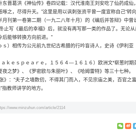
晋葛洪《神仙传》卷四记载：汉代淮南王刘安吃了仙药成仙，
啄之，尽得升天。”这里是用以讽刺张资平曾一度宣称自己“转向
半月刊第一卷第二期（一九二八年十月）的《编后并答辩》中曾
年冬止写《最后的幸福》后，就没有再写那一类的作品了。无论从
今后能够转换方向前进。”
ｓ）相传为公元前九世纪古希腊的行吟盲诗人，史诗《伊利亚
ｋｅｓｐｅａｒｅ，１５６４—１６１６）欧洲文*崭葱时期
夏夜之梦》、《罗密欧与朱丽叶》、《哈姆雷特》等三十七种。
》：“夫子之墙数仞，不得其门而入，不见宗庙之美，百官之
墙”指教师讲学的地方。
ttps://www.minzuhun.com/article/2114