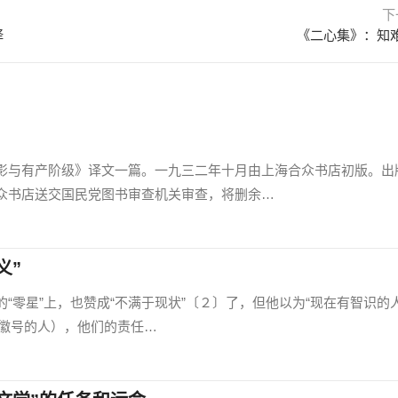
下
译
《二心集》：知
与有产阶级》译文一篇。一九三二年十月由上海合众书店初版。出
众书店送交国民党图书审查机关审查，将删余…
义”
零星”上，也赞成“不满于现状”〔２〕了，但他以为“现在有智识的
’的徽号的人），他们的责任…