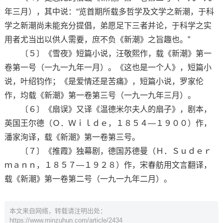
年三月），其中说：“览首期所载多哲学及文学之新潮，于科
学之新潮尚未能充分提倡，弟愿足下三者并论，于科学之实
用者尤当出以供人需要，庶不负《新潮》之旨趣也。”
〔５〕《雪夜》短篇小说，汪敬熙作，载《新潮》第一
卷第一号（一九一九年一月）。《这也是一个人》，短篇小
说，叶绍钧作；《是爱情还是苦痛》，短篇小说，罗家伦
作，均载《新潮》第一卷第三号（一九一九年三月）。
〔６〕《扇误》又译《温德米尔夫人的扇子》，剧本，
英国王尔德（Ｏ．Ｗｉｌｄｅ，１８５４—１９００）作，
潘家洵译，载《新潮》第一卷第三号。
〔７〕《推霞》独幕剧，德国苏德曼（Ｈ．Ｓｕｄｅｒ
ｍａｎｎ，１８５７—１９２８）作，宋春舫用文言翻译，
载《新潮》第一卷第二号（一九一九年二月）。
本文来自网络，转载请注明出处：
https://www.minzuhun.com/article/2434