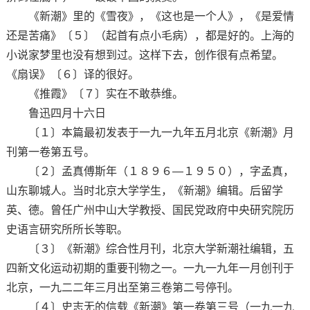
《新潮》里的《雪夜》，《这也是一个人》，《是爱情
还是苦痛》〔５〕（起首有点小毛病），都是好的。上海的
小说家梦里也没有想到过。这样下去，创作很有点希望。
《扇误》〔６〕译的很好。
《推霞》〔７〕实在不敢恭维。
鲁迅四月十六日
〔１〕本篇最初发表于一九一九年五月北京《新潮》月
刊第一卷第五号。
〔２〕孟真傅斯年（１８９６—１９５０），字孟真，
山东聊城人。当时北京大学学生，《新潮》编辑。后留学
英、德。曾任广州中山大学教授、国民党政府中央研究院历
史语言研究所所长等职。
〔３〕《新潮》综合性月刊，北京大学新潮社编辑，五
四新文化运动初期的重要刊物之一。一九一九年一月创刊于
北京，一九二二年三月出至第三卷第二号停刊。
〔４〕史志无的信载《新潮》第一卷第三号（一九一九