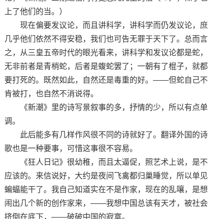
上了他们的当。）
现在偏要发议论，而且讲科学，讲科学而仍发议论，庶
几乎他们依然不得安稳，我们也可告无罪于天下了。总而言
之，从三皇五帝时代的眼光看来，讲科学和发议论都是蛇，
无非前者是青梢蛇，后者是蝮蛇罢了；一朝有了棍子，就都
要打死的。既然如此，自然还是毒重的好。——但蛇自己不
肯被打，也自然不消说得。
《新潮》里的诗写景叙事的多，抒情的少，所以有点单
调。
此后能多有几样作风很不同的诗就好了。翻译外国的诗
歌也是一种要事，可惜这事很不容易。
《狂人日记》很幼稚，而且太逼促，照艺术上说，是不
应该的。来信说好，大约是夜间飞禽都归巢睡觉，所以单见
蝙蝠能干了。我自己知道实在不是作家，现在的乱嚷，是想
闹出几个新的创作家来，——我想中国总该有天才，被社会
挤倒在底下，——破破中国的寂寞。