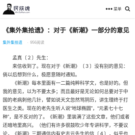
菜单
《集外集拾遗》：对于《新潮》一部分的意见
集外集拾遗
·
956
阅读
孟真〔２〕先生：
来信收到了。现在对于《新潮》〔３〕没有别的意见：
倘以后想到什么，极愿意随时通知。
《新潮》每本里面有一二篇纯粹科学文，也是好的。但
我的意见，以为不要太多；而且最好是无论如何总要对于中
国的老病刺他几针，譬如说天文忽然骂阴历，讲生理终于打
医生之类。现在的老先生听人说“地球椭圆”，“元素七十七
种”，是不反对的了。《新潮》里装满了这些文章，他们或者
还暗地里高兴。（他们有许多很鼓吹少年专讲科学，不要议
论，《新潮》三期通信内有史志元先生的信〔４〕，似乎也