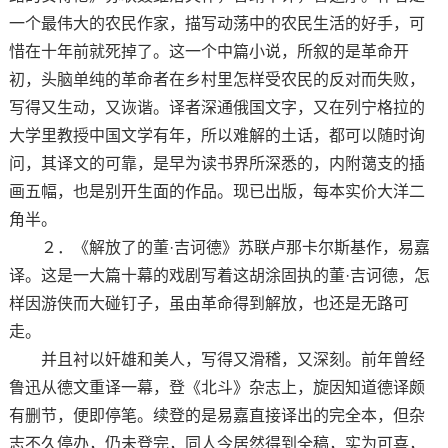
一个最伟大的农民作家，描写动荡中的农民生活的好手，可
惜在十年前就死掉了。这一个中篇小说，所叙的是革命开
初，头脑单纯的革命者在乡村里怎样受农民的反对而失败，
写得又生动，又诙谐。译者深通俄国文字，又在列宁格拉的
大学里教授中国文学有年，所以难解的土话，都可以随时询
问，其译文的可靠，是早为读书界所深悉的，内附蔼支的插
画五幅，也是别开生面的作品。现已出版，每本实价大洋二
角半。
２．《解放了的董·吉诃德》苏联卢那卡尔斯基作，易嘉
译。这是一大篇十幕的戏剧写着这胡涂固执的董·吉诃德，怎
样因游侠而大碰钉子，虽由革命得到解放，也还是无路可
走。
并且衬以奸雄和美人，写得又滑稽，又深刻。前年曾经
鲁迅从德文重译一幕，登《北斗》杂志上，旋因知道德译颇
有删节，便即停笔。续登的是易嘉直接译出的完全本，但杂
志不久停办，仍未登完，同人今居然得到全稿，实为可喜，