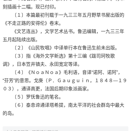
刻插画十二幅。现已付印。
〔１〕本篇最初刊载于一九三三年五月野草书屋出版的
《不走正路的安得伦》卷末。
《文艺连丛》，文学艺术丛书。鲁迅编辑，一九三三年
五月起陆续出版。
〔２〕《山民牧唱》中译单行本在鲁迅生前未出版。
〔３〕指《海外文学新选》第十三编《跋司珂牧歌
调》，日本笠井镇夫、永田宽定等译。
〔４〕《ＮｏａＮｏａ》毛利语，音译“诺阿、诺阿”，
“芬芳”的意思。戈庚（Ｐ．Ｇａｕｇｕｉｎ，１８４８—１９
０３），通译高更，法国后期印象派画家。
〔５〕罗怃鲁迅的笔名。
〔６〕泰息谛通译塔希提，南太平洋的社会群岛中最大
的岛。