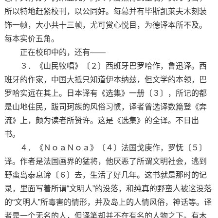
所以特地赶紧校刊，以公同好。每幕并有毕斯凯莱夫木刻装
饰一帧，大小共十三帧，尤可赏心悦目，为德译本所不及。
每本实价五角。
正在校印中的，还有——
３．《山民牧唱》〔２〕西班牙巴罗哈作，鲁迅译。西
班牙的作家，中国大抵只知道伊本纳兹，但文学的本领，巴
罗哈实远在其上。日本译有《选集》一册〔３〕，所记的都
是山地住民，跋司珂族的风俗习惯，译者曾选译数篇登《奔
流》上，颇为读者所赞许。这是《选集》的全译。不日出
书。
４．《ＮｏａＮｏａ》〔４〕法国戈庚作，罗怃〔５〕
译。作者是法国画界的猛将，他厌恶了所谓文明社会，逃到
野蛮岛泰息谛〔６〕去，生活了好几年。这书就是那时的记
录，里面写着所谓“文明人”的没落，和纯真的野蛮人被这没落
的“文明人”所毒害的情形，并及岛上的人情风俗，神话等。译
者是一个无名的人，但译笔却并不在有名的人物之下。有木