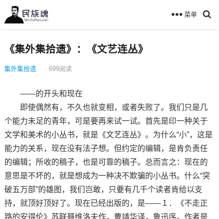
菜单
《集外集拾遗》：《文艺连丛》
集外集拾遗
·
699
阅读
——的开头和现在
即使偶然有，不久也就变相，或者失败了。我们只是几
个能力未足的青年，可是要再来试一试。首先是印一种关于
文学和美术的小丛书，就是《文艺连丛》。为什么“小”，这是
能力的关系，现在没有法子想。但约定的编辑，是肯负责任
的编辑；所收的稿子，也是可靠的稿子。总而言之：现在的
意思是不坏的，就是想成为一种决不欺骗的小丛书。什么“突
破五万部”的雄图，我们岂敢，只要有几千个读者肯给以支
持，就顶好顶好了。现在已经出版的，是——１．《不走正
路的安得伦》苏联聂维洛夫作，曹靖华译，鲁迅序。作者是