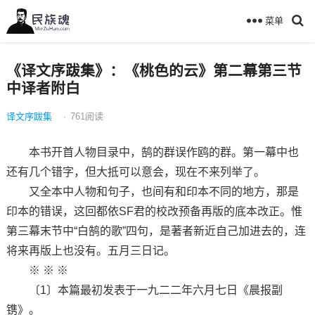
菜单
《译文序跋集》：《桃色的云》第二幕第三节
中译者附白
译文序跋集
·
761
阅读
本书开首人物目录中，鹄的群误作鸥的群。第一幕中也
还有几个错字，但大抵可以意会，现在不来列举了。
又全本中人物和句子，也间有和印本不同的地方，那是
印本的错误，这回都依SF君的校改预备再版的底本改正。惟
第三幕末节中“白鹄的歌”四句，是著者新近自己加进去的，连
将来再版上也没有。五月三日记。
※ ※ ※
〔1〕本篇最初发表于一九二二年六月七日《晨报副
镌》。