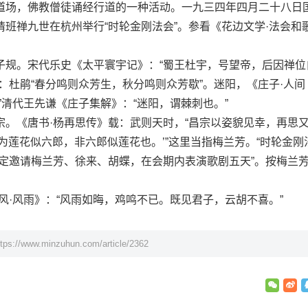
道场，佛教僧徒诵经行道的一种活动。一九三四年四月二十八日
班禅九世在杭州举行“时轮金刚法会”。参看《花边文学·法会和
。宋代乐史《太平寰宇记》：“蜀王杜宇，号望帝，后因禅位
：杜鹃“春分鸣则众芳生，秋分鸣则众芳歇”。迷阳，《庄子·人间
”清代王先谦《庄子集解》：“迷阳，谓棘刺也。”
《唐书·杨再思传》载：武则天时，“昌宗以姿貌见幸，再思
为莲花似六郎，非六郎似莲花也。’”这里当指梅兰芳。“时轮金刚
决定邀请梅兰芳、徐来、胡蝶，在会期内表演歌剧五天”。按梅兰
·风雨》：“风雨如晦，鸡鸣不已。既见君子，云胡不喜。”
ttps://www.minzuhun.com/article/2362