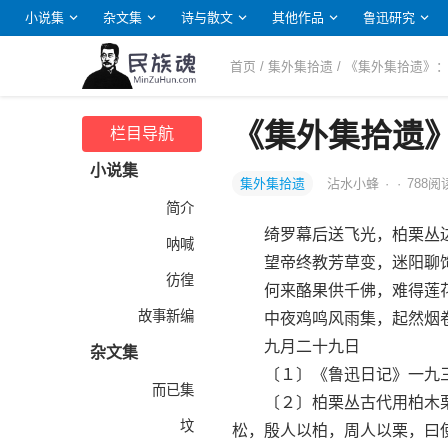
小说集
杂文集
诗与散文
其他作品
鲁迅研究
首页
/
集外集拾遗
/ 《集外集拾遗》
《集外集拾遗
栏目导航
小说集
集外集拾遗
沾水小蜂
·
·
788
阅
简介
绮罗幕后送飞光，柏栗丛边
呐喊
望帝终教芳草变，迷阳聊饰
彷徨
何来酪果供千佛，难得莲花
故事新编
中夜鸡鸣风雨集，起然烟卷
九月二十九日
杂文集
〔１〕《鲁迅日记》一九三四
而已集
〔２〕柏栗丛古代用柏木栗木
坟
松，殷人以柏，周人以栗，曰使