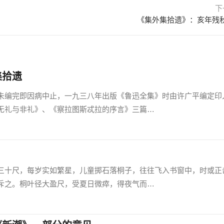
下
《集外集拾遗》：亥年残
集拾遗
编完即因病中止，一九三八年出版《鲁迅全集》时由许广平编定印
无礼与非礼》、《察拉图斯忒拉的序言》三篇…
十尺，每岁实如繁星，儿童掷石落桐子，往往飞入书窗中，时或正
斥之。桐叶径大盈尺，受夏日微瘁，得夜气而…