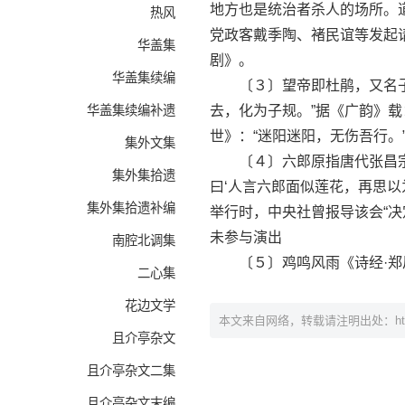
地方也是统治者杀人的场所。
热风
党政客戴季陶、褚民谊等发起请
华盖集
剧》。
华盖集续编
〔３〕望帝即杜鹃，又名子规
华盖集续编补遗
去，化为子规。”据《广韵》载
世》：“迷阳迷阳，无伤吾行。
集外文集
〔４〕六郎原指唐代张昌宗。
集外集拾遗
曰‘人言六郎面似莲花，再思以
集外集拾遗补编
举行时，中央社曾报导该会“
未参与演出
南腔北调集
〔５〕鸡鸣风雨《诗经·郑风
二心集
花边文学
本文来自网络，转载请注明出处：
h
且介亭杂文
且介亭杂文二集
且介亭杂文末编