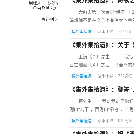
《集外集拾遗》：诗歌
周建人：《花鸟
鱼虫及其它》
大前天第一次会见“诗孩”〔２
鲁迅相关
暗想倘不是在文艺上有伟大的尊
集外集拾遗
沾水小蜂
·
784
阅读
《集外集拾遗》：关于
王铸〔２〕先生： 我很感
已在地震〔４〕之后，《苦闷的
集外集拾遗
沾水小蜂
·
732
阅读
《集外集拾遗》：聊答“
柯先生 我对我对于你们一流
则曰“若干”，再则曰“参考”，三
集外集拾遗
沾水小蜂
·
949
阅读