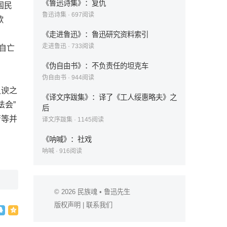
《鲁迅诗集》：复仇
国民
鲁迅诗集
·
697
阅读
歌
《走进鲁迅》：鲁迅研究资料索引
走进鲁迅
·
733
阅读
自亡
《伪自由书》：不负责任的坦克车
伪自由书
·
944
阅读
又谀之
《译文序跋集》：译了《工人绥惠略夫》之
法会”
后
芳等并
译文序跋集
·
1145
阅读
《呐喊》：社戏
呐喊
·
916
阅读
© 2026
民族魂
• 鲁迅先生
版权声明
|
联系我们