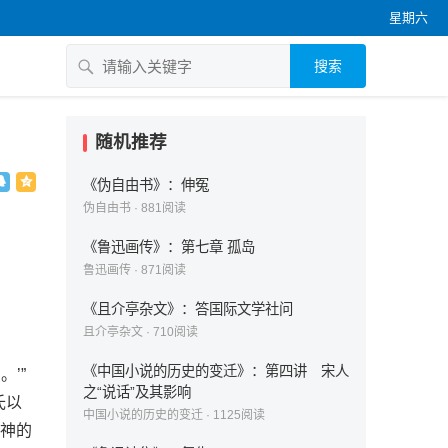
星期六
搜索
随机推荐
《伪自由书》：伸冤
伪自由书
·
881
阅读
《鲁迅画传》：第七章 孤岛
鲁迅画传
·
871
阅读
《且介亭杂文》：答国际文学社问
且介亭杂文
·
710
阅读
《中国小说的历史的变迁》：第四讲 宋人
’”
之“说话”及其影响
氏以
中国小说的历史的变迁
·
1125
阅读
社神的