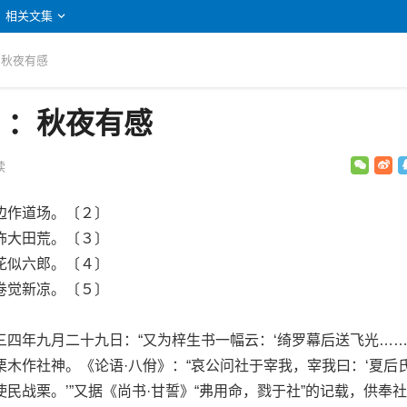
相关文集
：秋夜有感
》：秋夜有感
读
作道场。〔２〕
大田荒。〔３〕
似六郎。〔４〕
觉新凉。〔５〕
年九月二十九日：“又为梓生书一幅云：‘绮罗幕后送飞光……。
作社神。《论语·八佾》：“哀公问社于宰我，宰我曰：‘夏后
民战栗。’”又据《尚书·甘誓》“弗用命，戮于社”的记载，供奉