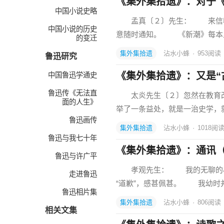
《集外集拾遗》：对于
中国小说史略
孟真〔２〕先生： 来信收到
中国小说的历史
意随时通知。 《新潮》每本
的变迁
集外集拾遗
沾水小蜂
·
953
阅读
鲁迅研究
《集外集拾遗》：又是“
中国鲁迅学通史
鲁迅传《无法直
太炎先生〔２〕忽然在教育改进
面的人生》
举了一条益处，就是一治史学，就
鲁迅画传
集外集拾遗
沾水小蜂
·
1018
阅
鲁迅与我七十年
《集外集拾遗》：通讯
鲁迅与许广平
孝观先生： 我的无聊的小文
走进鲁迅
“道歉”，感甚佩甚。 我幼时
鲁迅相片集
集外集拾遗
沾水小蜂
·
806
阅读
相关文集