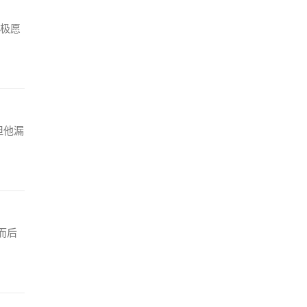
极愿
但他漏
而后