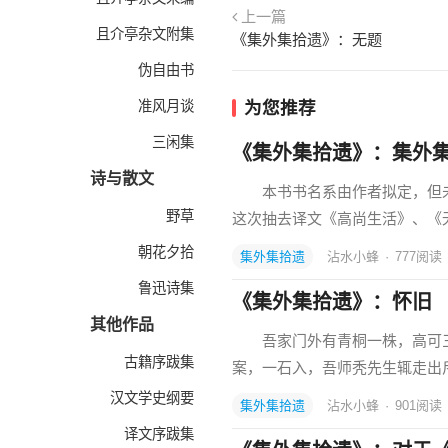
上一篇
且介亭杂文附集
《集外集拾遗》：无题
伪自由书
准风月谈
为您推荐
三闲集
《集外集拾遗》：集外
诗与散文
本书书名系由作者拟定，但未
野草
这次抽去译文《高尚生活》、《
朝花夕拾
集外集拾遗
沾水小蜂
·
777
阅读
鲁迅诗集
《集外集拾遗》：怀旧
其他作品
吾家门外有青桐一株，高可三
古籍序跋集
案，一石入，吾师秃先生辄走出
汉文学史纲要
集外集拾遗
沾水小蜂
·
901
阅读
译文序跋集