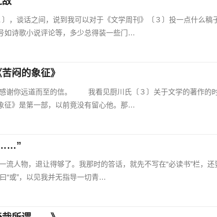
之敌
〕，谈话之间，说到我可以对于《文学周刊》〔３〕投一点什么稿
号如诗歌小说评论等，多少总得装一些门…
《苦闷的象征》
谢你远道而至的信。 我看见厨川氏〔３〕关于文学的著作的
象征》是第一部，以前竟没有留心他。那…
……”
人物，退让得够了。我那时的答话，就先不写在“必读书”栏，还
则曰“或”，以见我并无指导一切青…