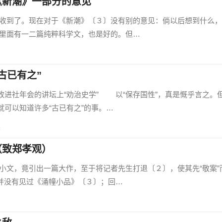
《新潮》一部分的意见
了。现在对于《新潮》〔３〕没有别的意见：倘以后想到什么，
里面有一二篇纯粹科学文，也是好的。但…
古已有之”
社年会的讲坛上“劝治史学” 以“保存国性”，真是慨乎言之。
可以知道许多“古已有之”的事。…
读
（致郑孝观）
，竟引出一篇大作，至于将记者先生打退〔２〕，使其先“敬案”
并没有见过《涌幢小品》〔３〕；回…