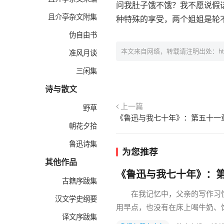
问我肚子饿不饿？我不愿说假
且介亭杂文附集
种特殊的享受，两个姐姐是轮
伪自由书
本文来自网络，转载请注明出处：
h
准风月谈
三闲集
诗与散文
上一篇
野草
《鲁迅与我七十年》：第五十一
朝花夕拾
鲁迅诗集
为您推荐
其他作品
《鲁迅与我七十年》：
古籍序跋集
在我记忆中，父亲的写作习惯
汉文学史纲要
用早点，也没有在床上喝牛奶
译文序跋集