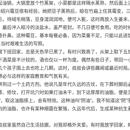
油锅，大锅里放个竹蒸架，小菜都是这样隔水蒸熟，然后面上
制作绍兴霉豆很有经验，她把豆子蒸熟后，晾在竹扁上任其霉变，
毛，待绒毛稍落，豆身湿润润地，便可入甏，这时再放入生姜末
，最后冲入晾冷的淡盐水，盖严密封。不几日便可食用。吃的时
香扑鼻。这种霉豆，基本每餐必备，因为菜量不足，只能以此送
是当时艰难生活的写照。
下班回家，总是天色早已黑了。有时兴致高了，从架上取下五
下酒菜是不计较的，酒也仅以一杯为度。偶然有些日子，带回一
几个孩子围上去也吃上几颗。这时，叔叔会讲些趣闻或最近时局
想必与这样的家庭教育和气氛有关。
到过一个土药方剂。他说凡是年代久远的古坟，在下葬时脚后
葬、修坟，打开坑穴时如果灯油未干，刮下这厚厚的油脂，便是
”，取这油脂搽上，会有特效。这种油叫“阴油”。我不知道这“阴”
内的油脂，也许有某种细菌在繁殖，久远年代后，生成某种抗生
叔家虽然自己生活拮据，对我却格外关爱。有时我放学回家，