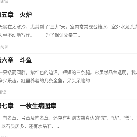
4
阅读
第五章 火炉
在太寒冷，尤其到了“三九”天，室内常常砚台结冰，室外水龙头
持久坐不动地写作。 为了保证父亲工…
6
阅读
第六章 斗鱼
只矮而圆胖，紫红色的边沿，短短的三条腿。它虽然晶莹透明，我
多少乐趣。缸里养着的几条金鱼，呆头呆脑的…
阅读
第七章 一枚生病图章
章、号章及笔名章，还存有判别古籍真伪的“完”、“伪”、“善”、“
。以石质居多，还有水晶石、…