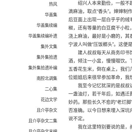
绍兴人本来勤俭，一般不起
热风
滴麻油，取点“香头”。婶婶
华盖集
后豆面上出现一层白乎乎的绒
华盖集续编
椒，还有等量的白豆腐干小粒
华盖集续编补遗
浇上麻油，最好是小磨的，其
宁波人叫做“压饭榔头”。这便
集外文集
建人叔叔每天从商务印书馆
集外集拾遗
酒，倾注一小盅，慢慢啜饮。
集外集拾遗补编
五香花生米，倒在桌上，我们
位姐姐后来很早参加革命，我
南腔北调集
我至今记忆犹深的是叔叔讲
二心集
一盏油灯，若干年后，如遇迁
花边文学
妙药。那些长久不愈的“老烂脚
且介亭杂文
否准确。以今日想来埋入深坑
说不定。
且介亭杂文二集
我在这里特别要说的是，叔
且介亭杂文末编