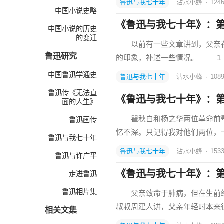
鲁迅与我七十年
沾水小蜂
·
124
中国小说史略
《鲁迅与我七十年》：
中国小说的历史
的变迁
以前有一些文章讲到，父亲在大
鲁迅研究
的印象，补述一些情况。 １９
中国鲁迅学通史
鲁迅与我七十年
沾水小蜂
·
108
鲁迅传《无法直
《鲁迅与我七十年》：第
面的人生》
瞿秋白和杨之华两位革命前辈
鲁迅画传
忆不深。只记得我对他们两位，
鲁迅与我七十年
鲁迅与我七十年
沾水小蜂
·
153
鲁迅与许广平
《鲁迅与我七十年》：
走进鲁迅
鲁迅相片集
父亲致命于肺病，但在生前经
叔叔周建人讲，父亲年轻时本来
相关文集