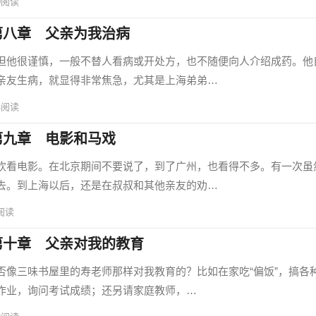
0
阅读
第八章 父亲为我治病
他很谨慎，一般不替人看病或开处方，也不随便向人介绍成药。他
亲友生病，就显得非常焦急，尤其是上海弟弟…
4
阅读
第九章 电影和马戏
看电影。在北京期间不要说了，到了广州，也看得不多。有一次虽
去。到上海以后，还是在叔叔和其他亲友的劝…
阅读
第十章 父亲对我的教育
三味书屋里的寿老师那样对我教育的？比如在家吃“偏饭”，搞各
作业，询问考试成绩；还另请家庭教师，…