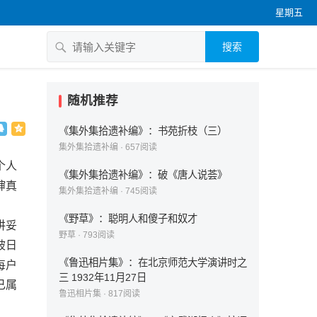
星期五
搜索
随机推荐
《集外集拾遗补编》：书苑折枝（三）
集外集拾遗补编
·
657
阅读
个人
《集外集拾遗补编》：破《唐人说荟》
婶真
集外集拾遗补编
·
745
阅读
《野草》：聪明人和傻子和奴才
讲妥
野草
·
793
阅读
被日
《鲁迅相片集》：在北京师范大学演讲时之
每户
三 1932年11月27日
已属
鲁迅相片集
·
817
阅读