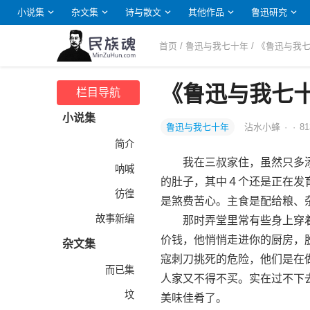
小说集
杂文集
诗与散文
其他作品
鲁迅研究
首页
/
鲁迅与我七十年
/ 《鲁迅与
《鲁迅与我七
栏目导航
小说集
鲁迅与我七十年
沾水小蜂
·
·
81
简介
我在三叔家住，虽然只多添
呐喊
的肚子，其中４个还是正在发
彷徨
是煞费苦心。主食是配给粮、
故事新编
那时弄堂里常有些身上穿着
价钱，他悄悄走进你的厨房，
杂文集
寇刺刀挑死的危险，他们是在
而已集
人家又不得不买。实在过不下
坟
美味佳肴了。