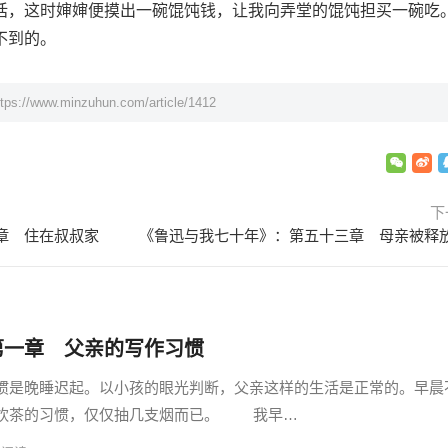
话，这时婶婶便摸出一碗馄饨钱，让我向弄堂的馄饨担买一碗吃
不到的。
ttps://www.minzuhun.com/article/1412
下
章 住在叔叔家
《鲁迅与我七十年》：第五十三章 母亲被释
第一章 父亲的写作习惯
是晚睡迟起。以小孩的眼光判断，父亲这样的生活是正常的。早晨
、饮茶的习惯，仅仅抽几支烟而已。 我早…