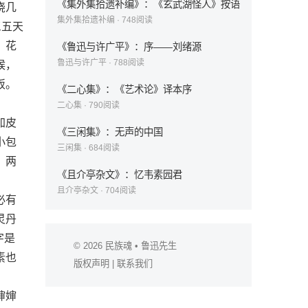
《集外集拾遗补编》：《玄武湖怪人》按语
浇几
集外集拾遗补编
·
748
阅读
三五天
、花
《鲁迅与许广平》：序——刘绪源
鲁迅与许广平
·
788
阅读
候，
饭。
《二心集》：《艺术论》译本序
二心集
·
790
阅读
加皮
《三闲集》：无声的中国
小包
三闲集
·
684
阅读
。两
《且介亭杂文》：忆韦素园君
且介亭杂文
·
704
阅读
必有
灵丹
字是
© 2026
民族魂
• 鲁迅先生
素也
版权声明
|
联系我们
婶婶