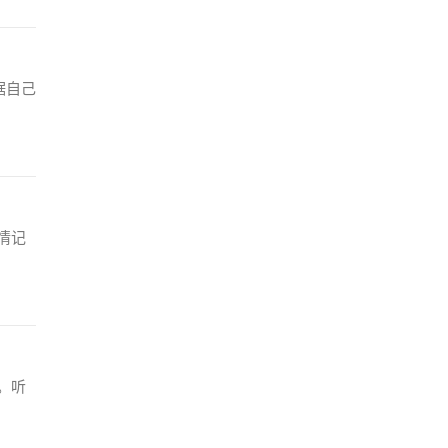
据自己
情记
。听