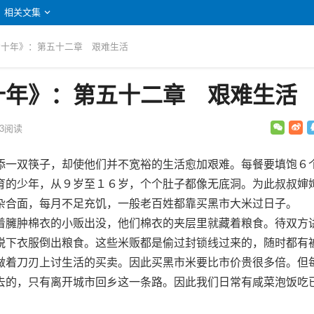
相关文集
我七十年》：第五十二章 艰难生活
十年》：第五十二章 艰难生活
3
阅读
一双筷子，却使他们并不宽裕的生活愈加艰难。每餐要填饱６
育的少年，从９岁至１６岁，个个肚子都像无底洞。为此叔叔婶
杂合面，每月不足充饥，一般老百姓都靠买黑市大米过日子。
臃肿棉衣的小贩出没，他们棉衣的夹层里就藏着粮食。待双方
脱下衣服倒出粮食。这些米贩都是偷过封锁线过来的，随时都有
做着刀刃上讨生活的买卖。因此买黑市米要比市价贵很多倍。但
去的，只有离开城市回乡这一条路。因此我们日常有咸菜泡饭吃