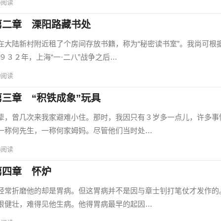
6
阅读
第二章 溧阳路藏书处
陆新村附近租了个房间存放书籍，称为“秘密读书室”。我尚可根
３２年，上海“一·二八”战争之后…
9
阅读
三章 “积铁成象”玩具
，曾几次来我家避难小住。那时，我因只有３岁多一点儿，许多事
一称何先生，一称何家姆妈。尽管他们当时处…
3
阅读
第四章 怀炉
常折磨他的却是胃病。但这胃病并不是因与章士钊打笔仗才发作的
很健壮，难得见他生病。他得胃病最早的起因…