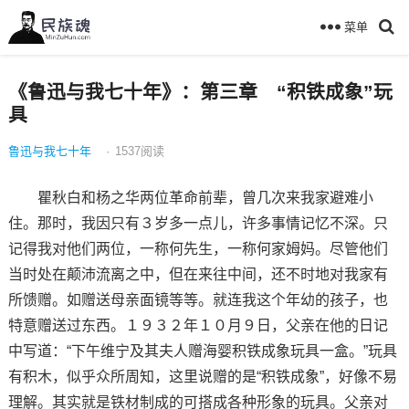
菜单
《鲁迅与我七十年》：第三章 “积铁成象”玩
具
鲁迅与我七十年
·
1537
阅读
瞿秋白和杨之华两位革命前辈，曾几次来我家避难小
住。那时，我因只有３岁多一点儿，许多事情记忆不深。只
记得我对他们两位，一称何先生，一称何家姆妈。尽管他们
当时处在颠沛流离之中，但在来往中间，还不时地对我家有
所馈赠。如赠送母亲面镜等等。就连我这个年幼的孩子，也
特意赠送过东西。１９３２年１０月９日，父亲在他的日记
中写道：“下午维宁及其夫人赠海婴积铁成象玩具一盒。”玩具
有积木，似乎众所周知，这里说赠的是“积铁成象”，好像不易
理解。其实就是铁材制成的可搭成各种形象的玩具。父亲对