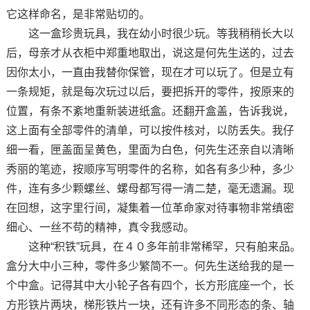
它这样命名，是非常贴切的。
这一盒珍贵玩具，我在幼小时很少玩。等我稍稍长大以
后，母亲才从衣柜中郑重地取出，说这是何先生送的，过去
因你太小，一直由我替你保管，现在才可以玩了。但是立有
一条规矩，就是每次玩过以后，要把拆开的零件，按原来的
位置，有条不紊地重新装进纸盒。还翻开盒盖，告诉我说，
这上面有全部零件的清单，可以按件核对，以防丢失。我仔
细一看，匣盖面呈黄色，里面为白色，何先生还亲自以清晰
秀丽的笔迹，按顺序写明零件的名称，如各有多少种，多少
件，连有多少颗螺丝、螺母都写得一清二楚，毫无遗漏。现
在回想，这字里行间，凝集着一位革命家对待事物非常缜密
细心、一丝不苟的精神，真令我感动。
这种“积铁”玩具，在４０多年前非常稀罕，只有舶来品。
盒分大中小三种，零件多少繁简不一。何先生送给我的是一
个中盒。记得其中大小轮子各有四个，长方形底座一个，长
方形铁片两块，梯形铁片一块，还有许多不同形态的条、轴