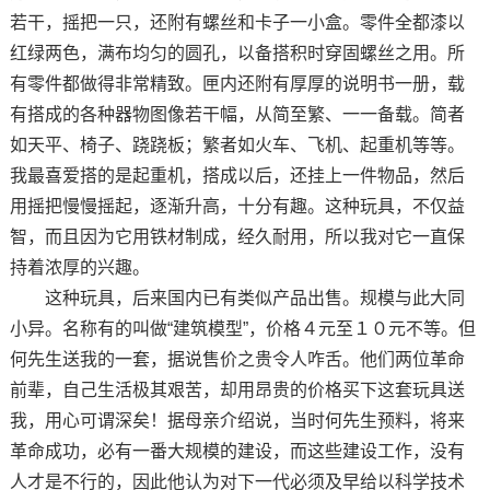
若干，摇把一只，还附有螺丝和卡子一小盒。零件全都漆以
红绿两色，满布均匀的圆孔，以备搭积时穿固螺丝之用。所
有零件都做得非常精致。匣内还附有厚厚的说明书一册，载
有搭成的各种器物图像若干幅，从简至繁、一一备载。简者
如天平、椅子、跷跷板；繁者如火车、飞机、起重机等等。
我最喜爱搭的是起重机，搭成以后，还挂上一件物品，然后
用摇把慢慢摇起，逐渐升高，十分有趣。这种玩具，不仅益
智，而且因为它用铁材制成，经久耐用，所以我对它一直保
持着浓厚的兴趣。
这种玩具，后来国内已有类似产品出售。规模与此大同
小异。名称有的叫做“建筑模型”，价格４元至１０元不等。但
何先生送我的一套，据说售价之贵令人咋舌。他们两位革命
前辈，自己生活极其艰苦，却用昂贵的价格买下这套玩具送
我，用心可谓深矣！据母亲介绍说，当时何先生预料，将来
革命成功，必有一番大规模的建设，而这些建设工作，没有
人才是不行的，因此他认为对下一代必须及早给以科学技术