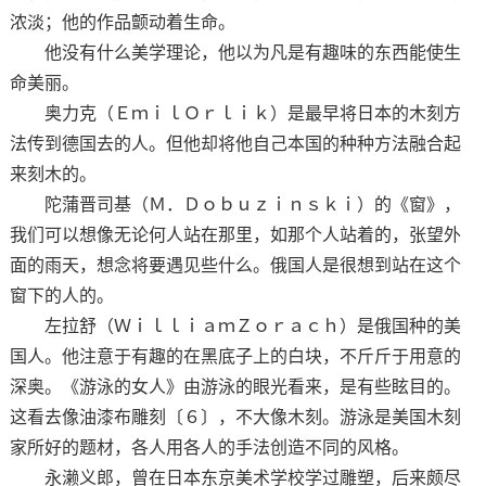
浓淡；他的作品颤动着生命。
他没有什么美学理论，他以为凡是有趣味的东西能使生
命美丽。
奥力克（ＥｍｉｌＯｒｌｉｋ）是最早将日本的木刻方
法传到德国去的人。但他却将他自己本国的种种方法融合起
来刻木的。
陀蒲晋司基（Ｍ．Ｄｏｂｕｚｉｎｓｋｉ）的《窗》，
我们可以想像无论何人站在那里，如那个人站着的，张望外
面的雨天，想念将要遇见些什么。俄国人是很想到站在这个
窗下的人的。
左拉舒（ＷｉｌｌｉａｍＺｏｒａｃｈ）是俄国种的美
国人。他注意于有趣的在黑底子上的白块，不斤斤于用意的
深奥。《游泳的女人》由游泳的眼光看来，是有些眩目的。
这看去像油漆布雕刻〔６〕，不大像木刻。游泳是美国木刻
家所好的题材，各人用各人的手法创造不同的风格。
永濑义郎，曾在日本东京美术学校学过雕塑，后来颇尽