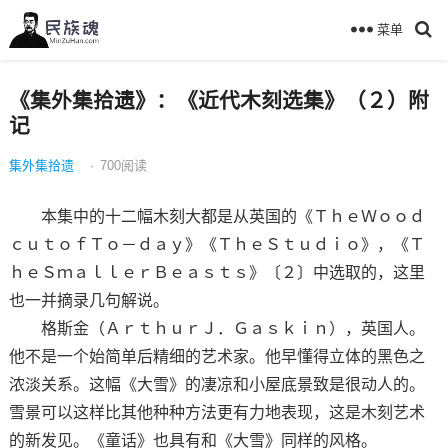
菜单
《集外集拾遗》：《近代木刻选集》（２）附
记
集外集拾遗
·
700
阅读
本集中的十二幅木刻大都是从英国的《ＴｈｅＷｏｏｄ
ｃｕｔｏｆＴｏ－ｄａｙ》《ＴｈｅＳｔｕｄｉｏ》，《Ｔ
ｈｅＳｍａｌｌｅｒＢｅａｓｔｓ》〔２〕中选取的，这里
也一并摘录几句解说。
格斯金（ＡｒｔｈｕｒＪ．Ｇａｓｋｉｎ），英国人。
他不是一个始简单后精细的艺术家。他早懂得立体的黑色之
浓淡关系。这幅《大雪》的凄凉和小屋底景致是很动人的。
雪景可以这样比其他种种方法更有力地表现，这是木刻艺术
的新发见。《童话》也具有和《大雪》同样的风格。