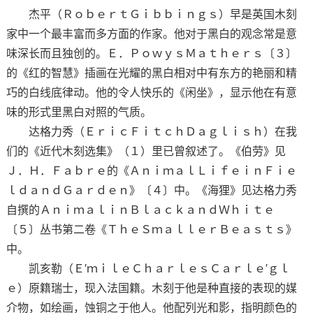
杰平（ＲｏｂｅｒｔＧｉｂｂｉｎｇｓ）早是英国木刻
家中一个最丰富而多方面的作家。他对于黑白的观念常是意
味深长而且独创的。Ｅ．ＰｏｗｙｓＭａｔｈｅｒｓ〔３〕
的《红的智慧》插画在光耀的黑白相对中有东方的艳丽和精
巧的白线底律动。他的令人快乐的《闲坐》，显示他在有意
味的形式里黑白对照的气质。
达格力秀（ＥｒｉｃＦｉｔｃｈＤａｇｌｉｓｈ）在我
们的《近代木刻选集》（１）里已曾叙述了。《伯劳》见
Ｊ．Ｈ．Ｆａｂｒｅ的《ＡｎｉｍａｌＬｉｆｅｉｎＦｉｅ
ｌｄａｎｄＧａｒｄｅｎ》〔４〕中。《海狸》见达格力秀
自撰的ＡｎｉｍａｌｉｎＢｌａｃｋａｎｄＷｈｉｔｅ
〔５〕丛书第二卷《ＴｈｅＳｍａｌｌｅｒＢｅａｓｔｓ》
中。
凯亥勒（Ｅ′ｍｉｌｅＣｈａｒｌｅｓＣａｒｌｅ′ｇｌ
ｅ）原籍瑞士，现入法国籍。木刻于他是种直接的表现的媒
介物，如绘画，蚀铜之于他人。他配列光和影，指明颜色的