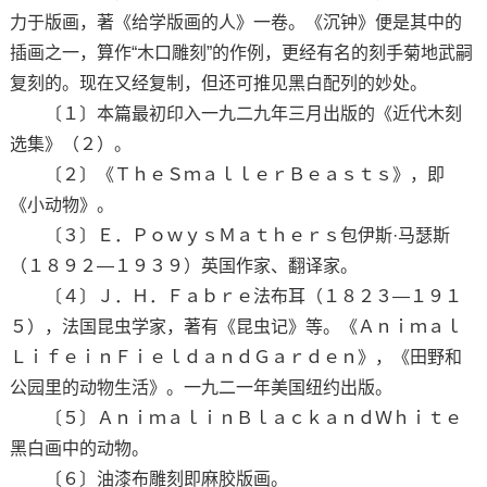
力于版画，著《给学版画的人》一卷。《沉钟》便是其中的
插画之一，算作“木口雕刻”的作例，更经有名的刻手菊地武嗣
复刻的。现在又经复制，但还可推见黑白配列的妙处。
〔１〕本篇最初印入一九二九年三月出版的《近代木刻
选集》（２）。
〔２〕《ＴｈｅＳｍａｌｌｅｒＢｅａｓｔｓ》，即
《小动物》。
〔３〕Ｅ．ＰｏｗｙｓＭａｔｈｅｒｓ包伊斯·马瑟斯
（１８９２—１９３９）英国作家、翻译家。
〔４〕Ｊ．Ｈ．Ｆａｂｒｅ法布耳（１８２３—１９１
５），法国昆虫学家，著有《昆虫记》等。《Ａｎｉｍａｌ
ＬｉｆｅｉｎＦｉｅｌｄａｎｄＧａｒｄｅｎ》，《田野和
公园里的动物生活》。一九二一年美国纽约出版。
〔５〕ＡｎｉｍａｌｉｎＢｌａｃｋａｎｄＷｈｉｔｅ
黑白画中的动物。
〔６〕油漆布雕刻即麻胶版画。