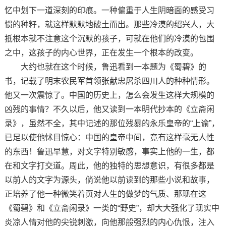
忆中划下一道深刻的印痕。一种偏重于人生阴暗面的感受习
惯的种籽，就这样默默地破土而出。那些冷漠的绍兴人，大
抵根本就不注意这个沉默的孩子，可就在他们的冷漠的包围
之中，这孩子的内心世界，正在发生一个根本的改变。
大约也就在这个时候，鲁迅看到一本题为《蜀碧》的
书，记载了明末农民军首领张献忠屠杀四川人的种种情形。
他又一次震惊了。中国的历史上，怎么会发生这样大规模的
凶残的事情？不久以后，他又读到一本明代抄本的《立斋闲
录》，虽然不全，其中记述的那位残暴的永乐皇帝的“上谕”，
已足以使他怵目惊心：中国的皇帝中间，竟有这样毫无人性
的东西！鲁迅早慧，对文字特别敏感，事实上他的一生，都
在和文字打交道。周此，他的独特的思想意识，有很多都是
以前人的文字为源头，倘说他以前读到的那些小说和故事，
正培养了他一种微笑着页对人生的做梦的气质、那现在这
《蜀碧》和《立斋闲录》一类的“野史”，却大大强化了现实中
炎凉人情对他的尖锐刺激，向他那般强烈的内心仇恨，注入