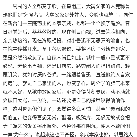
周围的人全都变了脸。在皇甫庄，大舅父家的人竟称鲁
迅他们是“乞食者”。大舅父家是外姓人，变脸也就算了，同住
在新台门一座院宅里的本家亲戚，也都一个个换了嘴脸。昔
日赶前赶后，恭恭敬敬的，现在侧目而视；过去笑脸相向，
亲亲热热的，现在冷眼相投。对小鲁迅不无恶意的流言，也
在院中传播开来。至于各房聚议，要将坏房子分给鲁迅家，
更是公然的欺负了。自家人尚且如此，城中一般市民就更不
必说，无论出当铺，还是进药房，路旁闲人的指指点点，轻
蔑讥笑，犹如讨厌的苍蝇，一路跟着鲁迅，直送他跨入自家
的房门。就是自己家里的人，也变了样。周介孚的脾气本来
就不大好，从狱中放回家后，更是变得苛刻暴戾，动不动就
会破口大骂，一边骂，一边还要把自己的指甲咬得嘎嘎作
响，这叫鲁迅他们见了，会觉得多么可怕！甚至平素温和的
周伯宜，也变得喜怒无常，酗酒，吸鸦片，无缘无故就会把
妻子端来的饭菜摔出窗外，脸色还那样阴沉，使人不敢问他
一声“为什么”。说起来这也不奇怪，亲戚本家也好，邻居路人