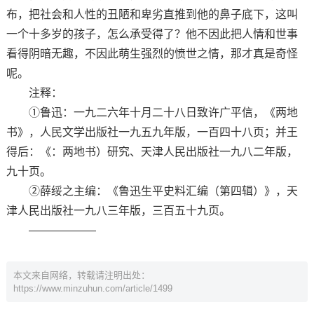
布，把社会和人性的丑陋和卑劣直推到他的鼻子底下，这叫
一个十多岁的孩子，怎么承受得了？他不因此把人情和世事
看得阴暗无趣，不因此萌生强烈的愤世之情，那才真是奇怪
呢。
注释：
①鲁迅：一九二六年十月二十八日致许广平信，《两地
书》，人民文学出版社一九五九年版，一百四十八页；并王
得后：《：两地书）研究、天津人民出版社一九八二年版，
九十页。
②薛绥之主编：《鲁迅生平史料汇编（第四辑）》，天
津人民出版社一九八三年版，三百五十九页。
——————
本文来自网络，转载请注明出处：
https://www.minzuhun.com/article/1499