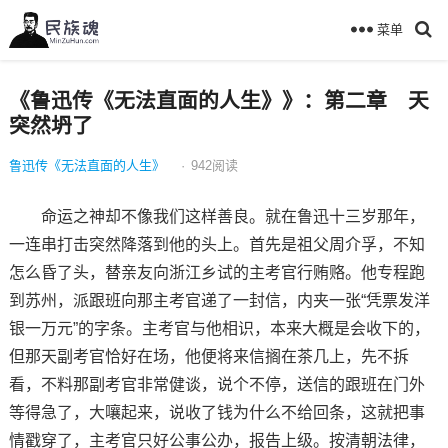
菜单
《鲁迅传《无法直面的人生》》：第二章 天
突然坍了
鲁迅传《无法直面的人生》
·
942
阅读
命运之神却不像我们这样善良。就在鲁迅十三岁那年，
一连串打击突然降落到他的头上。首先是祖父周介孚，不知
怎么昏了头，替亲友向浙江乡试的主考官行贿赂。他专程跑
到苏州，派跟班向那主考官递了一封信，内夹一张“凭票发洋
银一万元”的字条。主考官与他相识，本来大概是会收下的，
但那天副考官恰好在场，他便将来信搁在茶几上，先不拆
看，不料那副考官非常健谈，说个不停，送信的跟班在门外
等得急了，大嚷起来，说收了钱为什么不给回条，这就把事
情戳穿了，主考官只好公事公办，报告上级。按清朝法律，