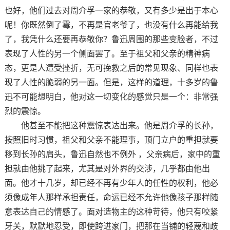
也好，他们过去对周介孚一家的恭敬，又有多少是出于本心
呢！你既然倒了霉，不再是官老爷了，也没有什么再能给我
了，我凭什么还要再恭敬你？鲁迅周围的那些变脸者，不过
表现了人性的另一个侧面罢了。至于祖父和父亲的精神病
态，更是人遭受挫折，无可挽救之后的常见现象、同样也表
现了人性的脆弱的另一面。但是，这样的道理，十多岁的鲁
迅不可能想明白，他对这一切变化的感觉只是一个：非常强
烈的震惊。
他甚至不能把这种震惊表达出来。他是周介孚的长孙，
按照旧时习惯，祖父和父亲不能理事，顶门立户的重担就要
移到长孙的肩头，鲁迅自然也不例外 ，父亲病后，家中的重
担就由他挑了起来，尤其是对外界的交涉，几乎都由他出
面。他才十几岁，却已经不再有少年人的任性的权利，他必
须像成年人那样承担责任，命运已经不允许他像孩子那样随
意表达自己的情感了。面对造物主的这种苛待，他只有咬紧
牙关，默默地忍受，即使跨进家门，把那在当铺的轻蔑和歧