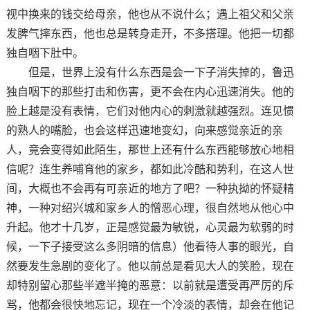
视中换来的钱交给母亲，他也从不说什么；遇上祖父和父亲
发脾气摔东西，他也总是转身走开，不多搭理。他把一切都
独自咽下肚中。
但是，世界上没有什么东西是会一下子消失掉的，鲁迅
独自咽下的那些打击和伤害，更不会在内心迅速消失。他的
脸上越是没有表情，它们对他内心的刺激就越强烈。连见惯
的熟人的嘴脸，也会这样迅速地变幻，向来感觉亲近的亲
人，竟会变得如此陌生，那世上还有什么东西能够放心地相
信呢？连生养哺育他的家乡，都如此冷酷和势利，在这人世
间，大概也不会再有可亲近的地方了吧？一种执拗的怀疑精
神，一种对绍兴城和家乡人的憎恶心理，很自然地从他心中
升起。他才十几岁，正是感觉最为敏锐，心灵最为软弱的时
候，一下子接受这么多阴暗的信息）他看待人事的眼光，自
然要发生急剧的变化了。他以前总是看见大人的笑脸，现在
却特别留心那些半遮半掩的恶意：以前就是遭受再严厉的斥
骂，他都会很快地忘记，现在一个冷淡的表情，却会在他记