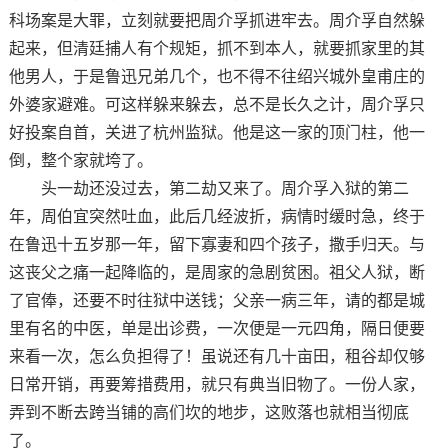
科场案是大罪，立刻就要把周介孚抓进牢去。周介孚自然躲
起来，但清廷捕人有个规矩，抓不到本人，就要抓家里的其
他男人，于是鲁迅兄弟几个，也不得不往绍兴城外皇甫庄的
外婆家避难。可这样躲来躲去，总不是长久之计，周介孚只
好投案自首，关进了杭州监狱。他是这一家的顶门柱，他一
倒，整个家就垮了。
头一劫还没过去，第二劫又来了。周介孚入狱的第二
年，周伯宜突然吐血，此后几经波折，病情时缓时急，终于
在鲁迅十五岁那一年，留下寡妻和四个孩子，撒手归天。与
这丧父之痛一起降临的，是周家的急剧贫困。祖父人狱，断
了官俸，还要不时往狱中送钱；父亲一病三年，请的都是城
里有名的中医，单是出诊费，一次便是一元四角，隔日便要
来看一次，怎么负担得了！虽说还有几十亩田，租谷却仅够
日常开销，再要筹措费用，就只有典当旧物了。一份人家，
弄到不断去跨当铺的高们坎的地步，这败落也就相当彻底
了。