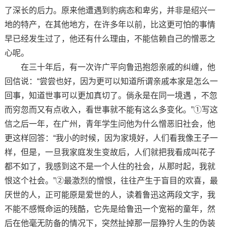
了深长的后力。原来他遭遇到豹病态和卑劣，并非是绍兴一
地的特产，在其他地方，在许多年以前，比这更可怕的事情
早已经发生过了，他还有什么理由，不能信赖自己的憎恶之
心呢。
在三十年后，有一次许广平向鲁迅抱怨亲戚的纠缠，他
回信说：“尝尝也好，因为更可以知道所谓亲戚本家是怎么一
回事，知道世事可以更加真切了。倘永是在同一境遇 ，不忽
而穷忽而又有点收入，看世事就不能有这么多变化。”①写这
信之后一年，在广州，青年学生问他为什么憎恶旧社会，他
更这样回答：“我小的时候，因为家境好，人们看我像王子一
样，但是，一旦我家庭发生变故后，人们就把我看成叫花子
都不如了，我感到这不是一个人住的社会，从那时起，我就
恨这个社会。”②最激烈的憎恨，往往产生于盲目的欢喜，最
厌世的人，正可能原是爱世的人，读着鲁迅这两段文字，我
不能不感慨命运的残酷，它先是给鲁迅一个宽裕的童年，然
后在他毫无防备的情况下，突然扯掉那一层狰狞人生的伪装