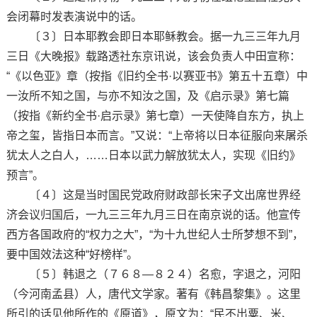
会闭幕时发表演说中的话。
〔３〕日本耶教会即日本耶稣教会。据一九三三年九月
三日《大晚报》载路透社东京讯说，该会负责人中田宣称：
“《以色亚》章（按指《旧约全书·以赛亚书》第五十五章）中
一汝所不知之国，与亦不知汝之国，及《启示录》第七篇
（按指《新约全书·启示录》第七章）一天使降自东方，执上
帝之玺，皆指日本而言。”又说：“上帝将以日本征服向来屠杀
犹太人之白人，……日本以武力解放犹太人，实现《旧约》
预言”。
〔４〕这是当时国民党政府财政部长宋子文出席世界经
济会议归国后，一九三三年九月三日在南京说的话。他宣传
西方各国政府的“权力之大”，“为十九世纪人士所梦想不到”，
要中国效法这种“好榜样”。
〔５〕韩退之（７６８—８２４）名愈，字退之，河阳
（今河南孟县）人，唐代文学家。著有《韩昌黎集》。这里
所引的话见他所作的《原道》，原文为：“民不出粟、米、