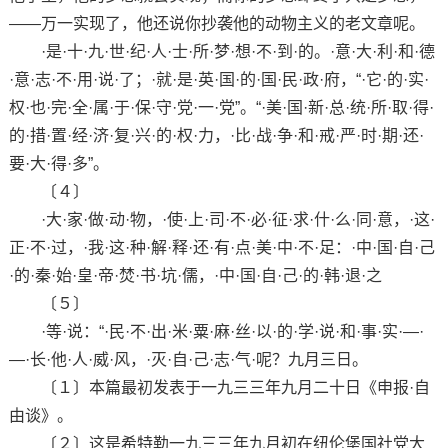
——万一实现了，他还说你抄袭他的动物主义的老文章呢。
·是·十·九·世·纪·人·士·所·梦·想·不·到·的。·意·大·利·和·德
·意·志·不·用·说·了；·就·是·英·国·的·国·民·政·府，“·它·的·实·
权·也·完·全·属·于·保·守·党·一·党”。“·美·国·新·总·统·所·取·得·
的·措·置·经·济·复·兴·的·权·力，·比·战·争·和·戒·严·时·期·还·
要·大·得·多”。
〔４〕
·大·家·做·动·物，·使·上·司·不·必·征·求·什·么·同·意，·这·
正·不·过，·我·这·种·解·释·还·有·点·美·中·不·足：·中·国·自·己
·的·秦·始·皇·帝·焚·书·坑·儒，·中·国·自·己·的·韩·退·之
〔５〕
·等·说：“·民·不·出·米·粟·麻·丝·以·的·学·说·和·事·实·—·
—·长·他·人·威·风，·灭·自·己·志·气·呢？九月三日。
〔１〕本篇最初发表于一九三三年九月二十日《申报·自
由谈》。
〔２〕这是希特勒一九三三年九月初在纽伦堡国社党大