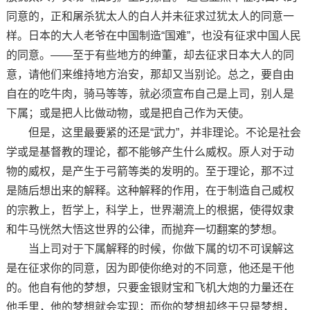
同意的，正和屠杀犹太人的白人并未征求过犹太人的同意一
样。日本的大人老爷在中国制造“国难”，也没有征求中国人民
的同意。——至于有些地方的绅董，却去征求日本大人的同
意，请他们来维持地方治安，那却又当别论。总之，要自由
自在的吃牛肉，骑马等等，就必须宣布自己是上司，别人是
下属；或是把人比做动物，或是把自己作为天使。
但是，这里最要紧的还是“武力”，并非理论。不论是社会
学或是基督教的理论，都不能够产生什么威权。原人对于动
物的威权，是产生于弓箭等类的发明的。至于理论，那不过
是随后想出来的解释。这种解释的作用，在于制造自己威权
的宗教上，哲学上，科学上，世界潮流上的根据，使得奴隶
和牛马恍然大悟这世界的公律，而抛弃一切翻案的梦想。
当上司对于下属解释的时候，你做下属的切不可误解这
是在征求你的同意，因为即使你绝对的不同意，他还是干他
的。他自有他的梦想，只要金银财宝和飞机大炮的力量还在
他手里，他的梦想就会实现；而你的梦想却终于只是梦想，