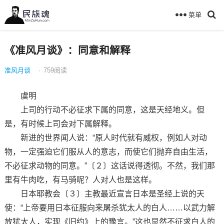
菜单
《准风月谈》：同意和解释
准风月谈
·
759
阅读
虞明
上司的行动不必征求下属的同意，这是天经地义。但
是，有时候上司会对下属解释。
新进的世界闻人说：“原人时代就有威权，例如人对动
物，一定强迫它们服从人的意志，而使它们抛弃自由生活，
不必征求动物的同意。”〔２〕这话说得透彻。不然，我们那
里有牛肉吃，有马骑呢？人对人也是这样。
日本耶教会〔３〕主教最近宣言日本是圣经上说的天
使：“上帝要用日本征服向来屠杀犹太人的白人……以武力解
放犹太人，实现《旧约》上的豫言。”这也显然不征求白人的