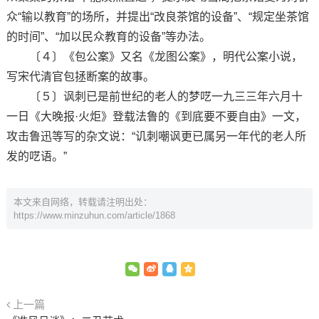
众“输以教育”的场所，并提出“改良茶馆的设备”、“规定坐茶馆
的时间”、“加以民众教育的设备”等办法。
〔４〕《包公案》又名《龙图公案》，明代公案小说，
写宋代清官包拯断案的故事。
〔５〕讽刺已是前世纪的老人的梦呓一九三三年六月十
一日《大晚报·火炬》登载法鲁的《到底要不要自由》一文，
攻击鲁迅等写的杂文说：“讥刺嘲讽更已属另一年代的老人所
发的呓语。”
本文来自网络，转载请注明出处：
https://www.minzuhun.com/article/1868
上一篇