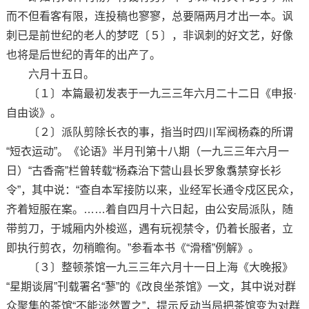
而不但看客有限，连投稿也寥寥，总要隔两月才出一本。讽
刺已是前世纪的老人的梦呓〔５〕，非讽刺的好文艺，好像
也将是后世纪的青年的出产了。
六月十五日。
〔１〕本篇最初发表于一九三三年六月二十二日《申报·
自由谈》。
〔２〕派队剪除长衣的事，指当时四川军阀杨森的所谓
“短衣运动”。《论语》半月刊第十八期（一九三三年六月一
日）“古香斋”栏曾转载“杨森治下营山县长罗象翥禁穿长衫
令”，其中说：“查自本军接防以来，业经军长通令戍区民众，
齐着短服在案。……着自四月十六日起，由公安局派队，随
带剪刀，于城厢内外梭巡，遇有玩视禁令，仍着长服者，立
即执行剪衣，勿稍瞻徇。”参看本书《“滑稽”例解》。
〔３〕整顿茶馆一九三三年六月十一日上海《大晚报》
“星期谈屑”刊载署名“蓼”的《改良坐茶馆》一文，其中说对群
众聚集的茶馆“不能淡然置之”，提示反动当局把茶馆变为对群