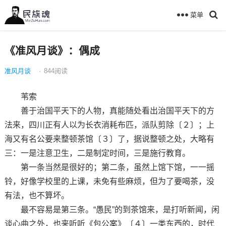
菜单
《准风月谈》：偶成
准风月谈
·
844
阅读
苇索
善于治国平天下的人物，真能随处看出治国平天下的方
法来，四川正有人以为长衣消耗布匹，派队剪除〔２〕；上
海又有名公要来整顿茶馆〔３〕了，据说整顿之处，大略有
三：一是注意卫生，二是制定时间，三是施行教育。
第一条当然是很好的；第二条，虽然上馆下馆，一一摇
铃，好像学校里的上课，未免有些麻烦，但为了要喝茶，没
有法，也不算坏。
最不容易是第三条。“愚民”的到茶馆来，是打听新闻，闲
谈心曲之外，也来听听《包公案》〔４〕一类东西的，时代