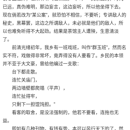
已远，真伪难明，那边妄言，这边妄听，所以他坐得下去。
现在倘若改为“某公案”，就恐怕不相信，不要听；专讲敌人的
秘史，黑幕罢，这边之所谓敌人，未必就是他们的敌人，所
以也难免听得不大起劲。结果是茶馆主人遭殃，生意清淡
了。
前清光绪初年，我乡有一班戏班，叫作“群玉班”，然而名
实不符，戏做得非常坏，竟弄得没有人要看了。乡民的本领
并不亚于大文豪，曾给他编过一支歌：
台下都走散。
连忙关庙门，
两边墙壁都爬塌（平声），
连忙扯得牢，
只剩下一担馄饨担。”
看客的取舍，是没法强制的，他若不要看，连拖也无
益。
即如有几种刊物，有钱有势，本可以风行天下的了，然