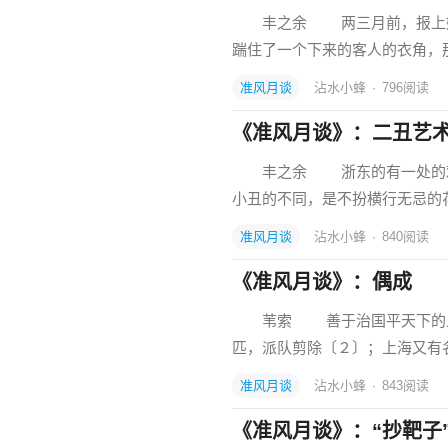
丰之余 两三月前，报上好像
踹住了一个下来的客人的衣角，
准风月谈
沾水小蜂
·
796
阅读
《准风月谈》：二丑艺
丰之余 浙东的有一处的戏班中
小丑的不同，是不扮横行无忌的
准风月谈
沾水小蜂
·
840
阅读
《准风月谈》：偶成
苇索 善于治国平天下的人物
匹，派队剪除〔２〕；上海又有
准风月谈
沾水小蜂
·
843
阅读
《准风月谈》：“抄靶子