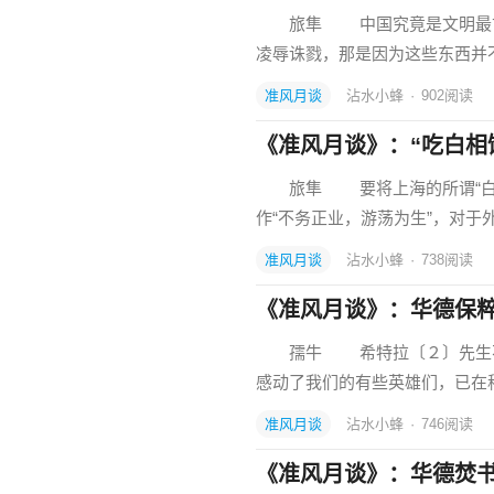
旅隼 中国究竟是文明最古的
凌辱诛戮，那是因为这些东西并
准风月谈
沾水小蜂
·
902
阅读
《准风月谈》：“吃白相
旅隼 要将上海的所谓“白相”
作“不务正业，游荡为生”，对
准风月谈
沾水小蜂
·
738
阅读
《准风月谈》：华德保
孺牛 希特拉〔２〕先生不许
感动了我们的有些英雄们，已在
准风月谈
沾水小蜂
·
746
阅读
《准风月谈》：华德焚