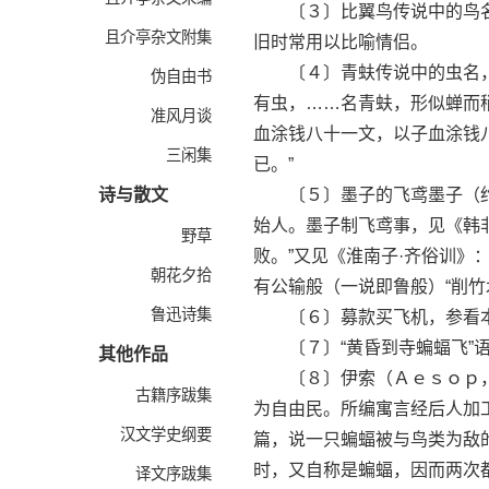
〔３〕比翼鸟传说中的鸟名，
且介亭杂文附集
旧时常用以比喻情侣。
〔４〕青蚨传说中的虫名，过
伪自由书
有虫，……名青蚨，形似蝉而
准风月谈
血涂钱八十一文，以子血涂钱
三闲集
已。”
诗与散文
〔５〕墨子的飞鸢墨子（约
始人。墨子制飞鸢事，见《韩
野草
败。”又见《淮南子·齐俗训》
朝花夕拾
有公输般（一说即鲁般）“削竹
鲁迅诗集
〔６〕募款买飞机，参看本
〔７〕“黄昏到寺蝙蝠飞”语
其他作品
〔８〕伊索（Ａｅｓｏｐ，
古籍序跋集
为自由民。所编寓言经后人加
汉文学史纲要
篇，说一只蝙蝠被与鸟类为敌
时，又自称是蝙蝠，因而两次
译文序跋集