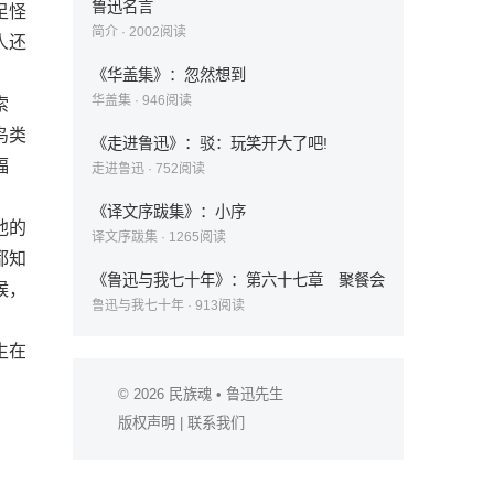
鲁迅名言
足怪
简介
·
2002
阅读
人还
《华盖集》：忽然想到
华盖集
·
946
阅读
索
鸟类
《走进鲁迅》：驳：玩笑开大了吧!
蝠
走进鲁迅
·
752
阅读
《译文序跋集》：小序
他的
译文序跋集
·
1265
阅读
都知
《鲁迅与我七十年》：第六十七章 聚餐会
候，
鲁迅与我七十年
·
913
阅读
生在
© 2026
民族魂
• 鲁迅先生
版权声明
|
联系我们