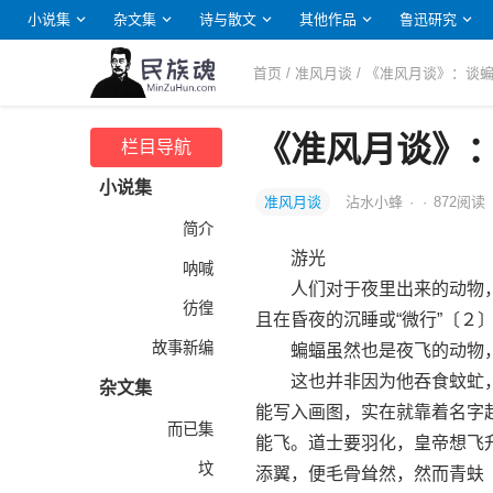
小说集
杂文集
诗与散文
其他作品
鲁迅研究
首页
/
准风月谈
/ 《准风月谈》：谈
《准风月谈》
栏目导航
小说集
准风月谈
沾水小蜂
·
·
872
阅读
简介
游光
呐喊
人们对于夜里出来的动物，
彷徨
且在昏夜的沉睡或“微行”〔２
故事新编
蝙蝠虽然也是夜飞的动物，
这也并非因为他吞食蚊虻，于
杂文集
能写入画图，实在就靠着名字
而已集
能飞。道士要羽化，皇帝想飞
坟
添翼，便毛骨耸然，然而青蚨