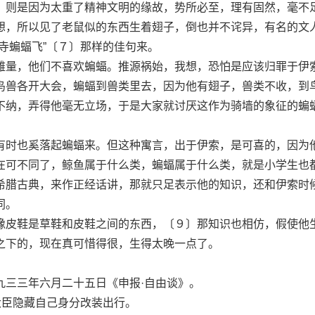
，则是因为太重了精神文明的缘故，势所必至，理有固然，毫不
想，所以见了老鼠似的东西生着翅子，倒也并不诧异，有名的文
寺蝙蝠飞”〔７〕那样的佳句来。
量，他们不喜欢蝙蝠。推源祸始，我想，恐怕是应该归罪于伊
鸟兽各开大会，蝙蝠到兽类里去，因为他有翅子，兽类不收，到
不纳，弄得他毫无立场，于是大家就讨厌这作为骑墙的象征的蝙
时也奚落起蝙蝠来。但这种寓言，出于伊索，是可喜的，因为
在可不同了，鲸鱼属于什么类，蝙蝠属于什么类，就是小学生也
希腊古典，来作正经话讲，那就只足表示他的知识，还和伊索时
同。
皮鞋是草鞋和皮鞋之间的东西，〔９〕那知识也相仿，假使他
之下的，现在真可惜得很，生得太晚一点了。
三三年六月二十五日《申报·自由谈》。
臣隐藏自己身分改装出行。