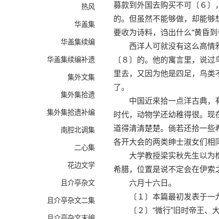
募款到外国去购买不可〔６〕
热风
的。但虽然不能够做，却能够
华盖集
要收为诗料，诌出什么“黄昏到
华盖集续编
西洋人可就没有这么高情雅
华盖集续编补遗
〔８〕的。他的寓言里，说过
里去，又因为他是四足，鸟类
集外文集
了。
集外集拾遗
中国近来拾一点洋古典，有
集外集拾遗补编
时代，动物学还幼稚得很。现
道得清清楚楚。倘若还拾一些
南腔北调集
各开大会的两类绅士淑女们相
二心集
大学教授梁实秋先生以为橡
花边文学
希腊，位置是说不定会在伊索
且介亭杂文
六月十六日。
〔１〕本篇最初发表于一九
且介亭杂文二集
〔２〕“微行”旧时帝王、大
且介亭杂文末编