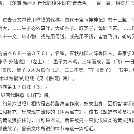
《尔雅·释地》晋代郭璞注说它“青赤色，一目一翼，相得乃飞
去诗文中曾用作钱的代称。晋代干宝《搜神记》卷十三载：“
稍大，……生子必依草叶，大如蚕子。取其子，母即飞来。……
八十一文，每市物，或先用母钱，或先用子钱，皆复飞归，轮转
前４６８—前３７６），名翟，春秋战国之际鲁国人。墨家学
非子·外储说》（左上）：“墨子为木鸢，三年而成，蜚（飞）一
：“鲁般、墨子以木为鸢而飞之，三日不集。”在《墨子》一书中，
木以为鹊”的记载（见《鲁问》篇）。
卷第１７页注〔３〕。
见唐代韩愈《山石》诗。
约前六世纪）相传是古希腊寓言作家，奴隶出身，因机智博学
工和补充，集成现在流传的《伊索寓言》。该书《蝙蝠与黄鼠狼
的黄鼠狼捉住时，自称是老鼠，后来被另一只仇恨鼠类的黄鼠狼
都被放了。鲁迅文中所说的情节与这一篇相近。