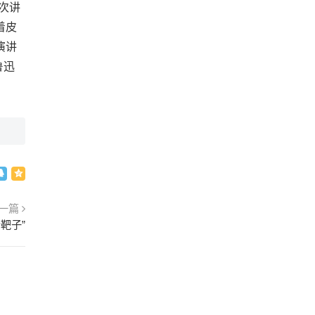
次讲
着皮
演讲
鲁迅
一篇
靶子”