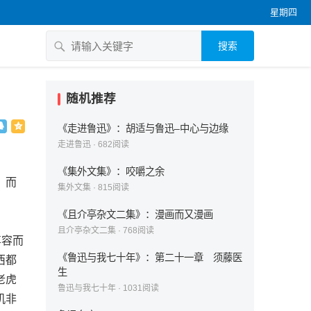
星期四
搜索
随机推荐
《走进鲁迅》：胡适与鲁迅–中心与边缘
走进鲁迅
·
682
阅读
《集外文集》：咬嚼之余
，而
集外文集
·
815
阅读
《且介亭杂文二集》：漫画而又漫画
且介亭杂文二集
·
768
阅读
尊容而
《鲁迅与我七十年》：第二十一章 须藤医
西都
生
老虎
鲁迅与我七十年
·
1031
阅读
机非