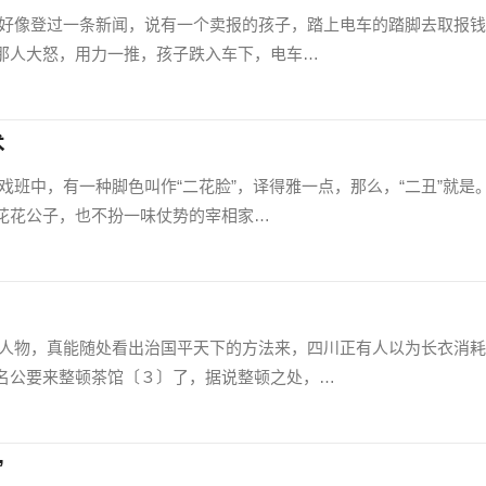
登过一条新闻，说有一个卖报的孩子，踏上电车的踏脚去取报钱
那人大怒，用力一推，孩子跌入车下，电车…
术
，有一种脚色叫作“二花脸”，译得雅一点，那么，“二丑”就是
花花公子，也不扮一味仗势的宰相家…
，真能随处看出治国平天下的方法来，四川正有人以为长衣消耗
名公要来整顿茶馆〔３〕了，据说整顿之处，…
”