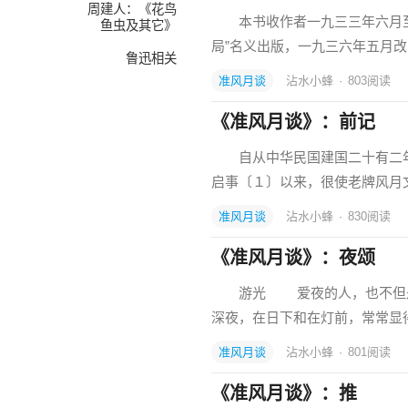
周建人：《花鸟
本书收作者一九三三年六月至
鱼虫及其它》
局”名义出版，一九三六年五月
鲁迅相关
准风月谈
沾水小蜂
·
803
阅读
《准风月谈》：前记
自从中华民国建国二十有二年五
启事〔１〕以来，很使老牌风月
准风月谈
沾水小蜂
·
830
阅读
《准风月谈》：夜颂
游光 爱夜的人，也不但是
深夜，在日下和在灯前，常常显
准风月谈
沾水小蜂
·
801
阅读
《准风月谈》：推