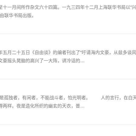
十一月间所作杂文六十四篇。一九三四年十二月上海联华书局以“
改由联华书局出版。
月二十五日《自由谈》的编者刊出了“吁请海内文豪，从兹多谈风
文豪摇头晃脑的高兴了一大阵，讲冷话的…
孤独者，有闲者，不能战斗者，怕光明者。 人的言行，在白
得两样。夜是造化所织的幽玄的天衣，普…