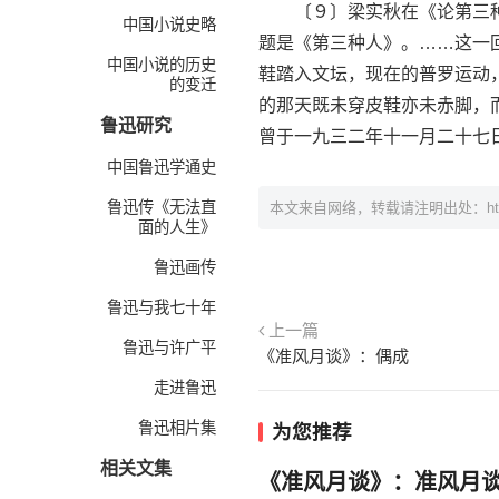
〔９〕梁实秋在《论第三种人
中国小说史略
题是《第三种人》。……这一
中国小说的历史
鞋踏入文坛，现在的普罗运动
的变迁
的那天既未穿皮鞋亦未赤脚，而
鲁迅研究
曾于一九三二年十一月二十七日
中国鲁迅学通史
鲁迅传《无法直
本文来自网络，转载请注明出处：
h
面的人生》
鲁迅画传
鲁迅与我七十年
上一篇
鲁迅与许广平
《准风月谈》：偶成
走进鲁迅
鲁迅相片集
为您推荐
相关文集
《准风月谈》：准风月