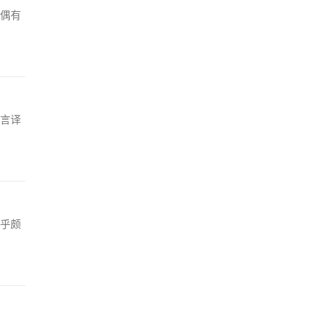
偶有
文言译
乎颇