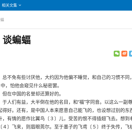
相关文集
蝙蝠
：谈蝙蝠
总不免有些讨厌他，大约因为他偏不睡觉，和自己的习惯不同
〕中，怕他会窥见什么秘密罢。
但在中国的名誉却还算好的。
人们有益，大半倒在他的名目，和“福”字同音。以这么一副
起得好。还有，是中国人本来愿意自己能飞的，也设想过别的东
升，有情的愿作比翼鸟〔３〕儿，受苦的恨不得插翅飞去。想到
〔４〕飞来，则眉眼莞尔。至于墨子的飞鸢〔５〕终于失传，飞