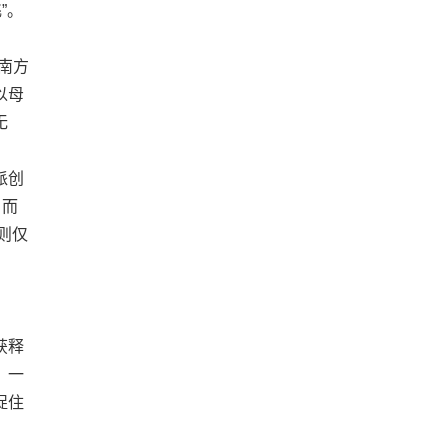
”。
南方
以母
无
派创
日而
则仅
获释
》一
捉住