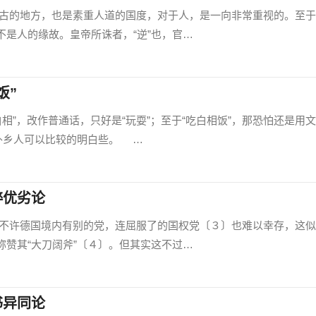
地方，也是素重人道的国度，对于人，是一向非常重视的。至于
不是人的缘故。皇帝所诛者，“逆”也，官…
饭”
，改作普通话，只好是“玩耍”；至于“吃白相饭”，那恐怕还是用
于外乡人可以比较的明白些。 …
粹优劣论
德国境内有别的党，连屈服了的国权党〔３〕也难以幸存，这似
称赞其“大刀阔斧”〔４〕。但其实这不过…
书异同论