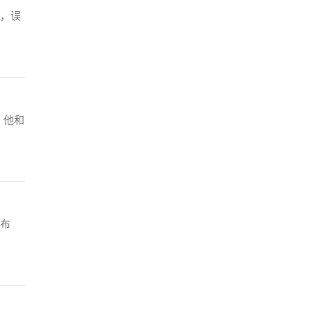
，误
。他和
布