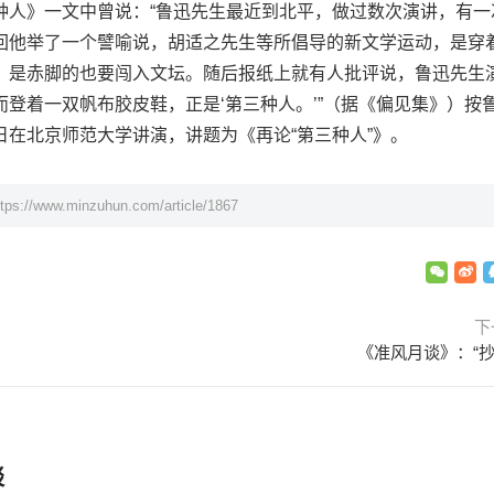
》一文中曾说：“鲁迅先生最近到北平，做过数次演讲，有一
回他举了一个譬喻说，胡适之先生等所倡导的新文学运动，是穿
，是赤脚的也要闯入文坛。随后报纸上就有人批评说，鲁迅先生
登着一双帆布胶皮鞋，正是‘第三种人。’”（据《偏见集》）按
在北京师范大学讲演，讲题为《再论“第三种人”》。
ttps://www.minzuhun.com/article/1867
下
《准风月谈》：“抄
谈