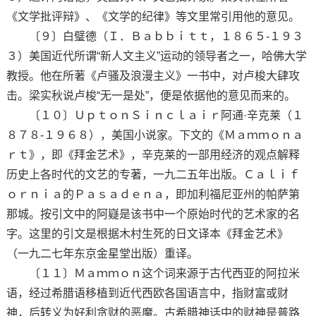
《文学批评辩》、《文学的纪律》等文里常引用他的意见。
〔９〕白璧德（Ｉ．Ｂａｂｂｉｔｔ，１８６５-１９３
３）美国近代所谓“新人文主义”运动的领导者之一，哈佛大学
教授。他在所著《卢骚及浪漫主义》一书中，对卢梭大肆攻
击。梁实秋说卢梭“无一是处”，便是依据他的意见而来的。
〔１０〕ＵｐｔｏｎＳｉｎｃｌａｉｒ阿通·辛克莱（１
８７８-１９６８），美国小说家。下文的《Ｍａｍｍｏｎａ
ｒｔ》，即《拜金艺术》，辛克莱的一部用经济的观点解释
历史上各时代的文艺的专著，一九二五年出版。Ｃａｌｉｆ
ｏｒｎｉａ的Ｐａｓａｄｅｎａ，即加利福尼亚州的帕萨第
那城。按引文中的阿嶷是该书中一个原始时代的艺术家的名
字。这里的引文是根据木村生死的日文译本《拜金艺术》
（一九二七年东京金星堂出版）重译。
〔１１〕Ｍａｍｍｏｎ这个词来源于古代西亚的阿拉米
语，经过希腊语移植到近代西欧各国语言中，指财富或财
神，后转义为好利贪财的恶魔。古希腊神话中的财神是普路