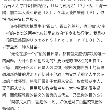
“合吾人之胃口者则容纳之，且从而宣扬之”〔７〕也。上海一
隅，前二年大谈亚诺德〔８〕，今年大谈白璧德〔９〕，恐
怕也就是胃口之故罢。
许多问题大抵发生于“胃口”，胃口的差别，也正如“人”字
一样的–其实这两字也应该呈请政府“下令永禁行使”。我且抄
一段同是美国的ＵｐｔｏｎＳｉｎｃｌａｉｒ〔１０〕的，
以尊重另一种人格罢–
“无论在那一个卢梭的批评家，都有首先应该解决的唯一
的问题。为什么你和他吵闹的？要为他的到达点的那自由，
平等，调协开路么？还是因为畏惧卢梭所发向世界上的新思
想和新感情的激流呢？使对于他取了为父之劳的个人主义运
动的全体怀疑，将我们带到子女服从父母，奴隶服从主人，
妻子服从丈夫，臣民服从教皇和皇帝，大学生毫不发生疑
问，而佩服教授的讲义的善良的古代去，乃是你的目的么？
“阿嶷夫人曰：‘最后的一句，好像是对于白璧德教授的一
箭似的。’