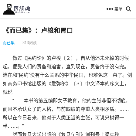
菜单
《而已集》：卢梭和胃口
而已集
·
813
阅读
做过《民约论》的卢梭〔２〕，自从他还未死掉的时候
起，便受人们的责备和迫害，直到现在，责备终于没有完。
连在和“民约”没有什么关系的中华民国，也难免这一幕了。例
如商务印书馆出版的《爱弥尔》〔３〕中文译本的序文上，
就说
“……本书的第五编即女子教育，他的主张非但不彻底，
而且不承认女子的人格，与前四编的尊重人类相矛盾。……
所以在今日看来，他对于人类正当的主张，可说只树得一
半……。”
然而复旦大学出版的《复旦旬刊》创刊号上梁实秋