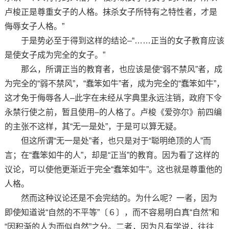
卢梭正是尊重女子的人格。抹杀女子所特有之特性者，才是
侮辱女子人格。”
于是势必至于得到这样的结论–“……正当的女子教育应该
是使女子成为完全的女子。”
那么，所谓正当的教育者，也应该是使“弱不禁风”者，成
为完全的“弱不禁风”，“蠢笨如牛”者，成为完全的“蠢笨如牛”，
这才免于侮辱各人–此字在未经从字典里永远注销，政府下令
永禁行使之前，暂且使用–的人格了。卢梭《爱弥尔》前四编
的主张不这样，其“无一是处”，于是可以算无疑。
但这所谓“无一是处”者，也只是对于“聪明绝顶的人”而
言；在“蠢笨如牛的人”，却是“正当”的教育。因为看了这样的
议论，可以使他更渐近于完全“蠢笨如牛”。这也就是尊重他的
人格。
然而这种议论还是不会完结的。为什么呢？一者，因为
即使知道说“自然的不平等”〔６〕，而不容易明白真“自然”和
“因积渐的人为而似自然”之分。二者，因为凡有学说，往往