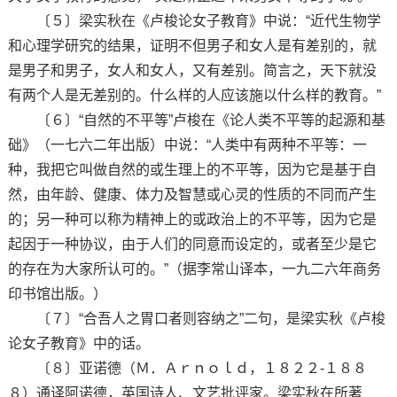
〔５〕梁实秋在《卢梭论女子教育》中说：“近代生物学
和心理学研究的结果，证明不但男子和女人是有差别的，就
是男子和男子，女人和女人，又有差别。简言之，天下就没
有两个人是无差别的。什么样的人应该施以什么样的教育。”
〔６〕“自然的不平等”卢梭在《论人类不平等的起源和基
础》（一七六二年出版）中说：“人类中有两种不平等：一
种，我把它叫做自然的或生理上的不平等，因为它是基于自
然，由年龄、健康、体力及智慧或心灵的性质的不同而产生
的；另一种可以称为精神上的或政治上的不平等，因为它是
起因于一种协议，由于人们的同意而设定的，或者至少是它
的存在为大家所认可的。”（据李常山译本，一九二六年商务
印书馆出版。）
〔７〕“合吾人之胃口者则容纳之”二句，是梁实秋《卢梭
论女子教育》中的话。
〔８〕亚诺德（Ｍ．Ａｒｎｏｌｄ，１８２２-１８８
８）通译阿诺德，英国诗人、文艺批评家。梁实秋在所著