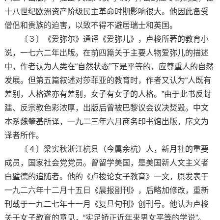
十八世纪欧洲资产阶级民主革命时期影响很大。他因此备受
僧侣和贵族的迫害，以致不得不避居瑞士和英国。
〔３〕《爱弥尔》通译《爱弥儿》，卢梭所著的教育小
说，一七六二年出版。在前四篇关于主要人物爱弥儿的描述
中，作者认为人类在“自然状态”下是平等的，应尊重人的自然
发展。但第五篇叙述对莎菲亚的教育时，作者又认为“人既有
差别，人格遂亦有差别，女子有女子的人格。”由于此书反封
建、反宗教色彩浓厚，出版后曾被巴黎议会议决焚毁。中文
本系魏肇基所译，一九二三年六月商务印书馆出版，序文为
译者所作。
〔４〕梁实秋浙江杭县（今属余杭）人，新月社的重要
成员，国家社会党党员。曾留学美国，是美国新人文主义者
白璧德的追随者。他的《卢梭论女子教育》一文，原发表于
一九二六年十二月十五日《晨报副刊》，后略加修改，重新
刊载于一九二七年十一月《复旦旬刊》创刊号。他认为卢梭
关于女子教育的意见，“实足矫正近年来男女平等的学说”。