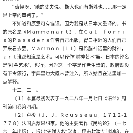
“‘奇怪呀，’她的丈夫说。‘斯人也而有斯姓也……那一定
是上帝的审判了。’”
不知道和原意可有错误，因为我是从日本文重译的。书
的原名是《Ｍａｍｍｏｎａｒｔ》，在Ｃａｌｉｆｏｒｎｉ
ａ的Ｐａｓａｄｅｎａ作者自己出版，胃口相近的人们自己
弄来看去罢。Ｍａｍｍｏｎ〔１１〕是希腊神话里的财神，
ａｒｔ谁都知道是艺术。可以译作“财神艺术”罢。日本的译名
是“拜金艺术”，也行。因为这一个字是作者生造的，政府既没
有下令颁行，字典里也大概未曾注入，所以姑且在这里加一
点解释。
十二，二一。
〔１〕本篇最初发表于一九二八年一月七日《语丝》周
刊第四卷第四期。
〔２〕卢梭（Ｊ．Ｊ．Ｒｏｕｓｓｅａｕ，１７１２-１
７７８）法国启蒙思想家。他的主要著作《民约论》（一七
六二年出版），提出“天赋人权”学说，抨击封建专制制度，在