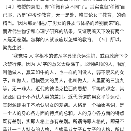
〔４〕教授的意思，却“稍微有点不同”了。其实岂但“稍微”而
已耶，乃是“卢梭论教育，无一是处，唯其论女子教育，的确
精当。”因为那是“根据于男女的性质与体格的差别而来”的。
而近代生物学和心理学研究的结果，又证明着天下没有两个
人是无差别。怎样的人就该施以怎样的教育。〔５〕所以，
梁先生说–
“我觉得‘人’字根本的该从字典里永远注销，或由政府下令
永禁行使。因为‘人’字的意义太糊涂了。聪明绝顶的人，我们
叫他做人，蠢笨如牛的人，也一样的叫做人，弱不禁风的女
子，叫做人，粗横强大的男人，也叫做人，人里面的三流九
等，无一非人。近代的德谟克拉西的思想，平等的观念，其
起源即由于不承认人类的差别。近代所谓的男女平等运动，
其起源即由于不承认男女的差别。人格是一个抽象名词，是
一个人的身心各方面的特点的总和。人的身心各方面的特点
既有差别，实即人格上亦有差别。所谓侮辱人格的，即是不
承认一个人特有的人格，卢梭承认女子有女子的人格，所以