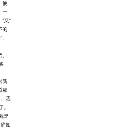
，便
，一
“又”
下的
了，
罢。
笑
《新
道那
州，我
了。
我是
。倘如