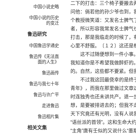
二下的打击：三个椅子要搬去
中国小说史略
问他：倘若他的孙少爷也到，
中国小说的历史
个教授微笑道：又发名士脾气
的变迁
者，所以形容我常发名士脾气
鲁迅研究
打击，那是我临走的时候了，
中国鲁迅学通史
心里不舒服。〔１２〕这还是根
这不过随便想到一件小事。
鲁迅传《无法直
面的人生》
我知道你是不希望我做醉虾的。
的。自然，这些都不要紧。但
鲁迅画传
不过我这回最侥幸的是终于
鲁迅与我七十年
青年》，而我在那里做过文章
鲁迅与许广平
时连独秀也还未讲共产。退一
想，是要被排进去的；但我不走
走进鲁迅
天下究竟还有光明，没有人说我
鲁迅相片集
“语丝派的首领”。这和生命
相关文集
“主角”唐有壬似的又说什么“