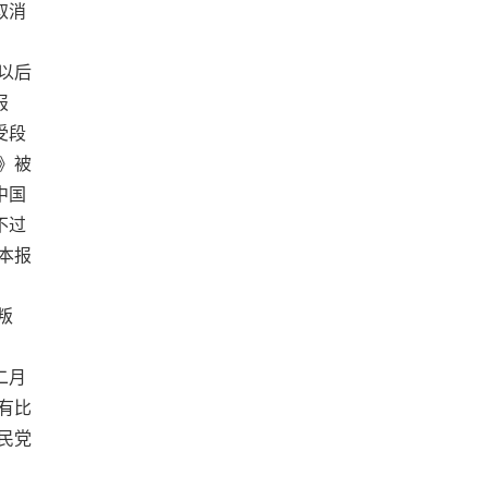
取消
以后
报
受段
》被
中国
不过
本报
叛
二月
有比
民党