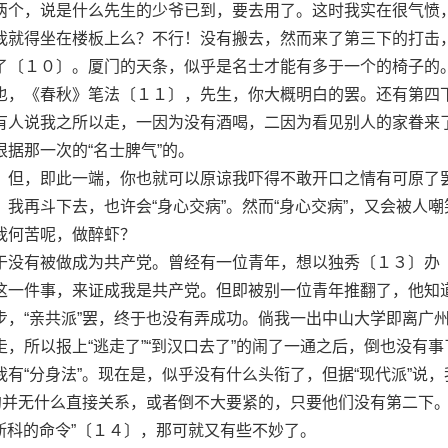
两个，说是什么先生的少爷已到，要去用了。这时我实在很气愤
我就得坐在楼板上么？不行！没有搬去，然而来了第三下的打击
了〔１０〕。厦门的天条，似乎是名士才能有多于一个的椅子的。
也，《春秋》笔法〔１１〕，先生，你大概明白的罢。还有第四
有人说我之所以走，一因为没有酒喝，二因为看见别人的家眷来
据那一次的“名士脾气”的。
但，即此一端，你也就可以原谅我吓得不敢开口之情有可原了
我再斗下去，也许会“身心交病”。然而“身心交病”，又会被人嘲
我何苦呢，做醉虾？
没有被做成为共产党。曾经有一位青年，想以独秀〔１３〕办
这一件事，来证成我是共产党。但即被别一位青年推翻了，他知
步，“亲共派”罢，终于也没有弄成功。倘我一出中山大学即离广
，所以报上“逃走了”“到汉口去了”的闹了一通之后，倒也没有事
有“分身法”。现在是，似乎没有什么头衔了，但据“现代派”说，
大约并无什么直接关系，或者倒不大要紧的，只要他们没有第二下
墨斯科的命令”〔１４〕，那可就又有些不妙了。