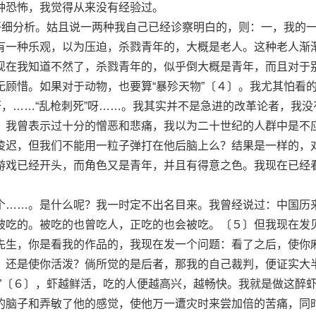
种恐怖，我觉得从来没有经验过。
细分析。姑且说一两种我自己已经诊察明白的，则：一，我的
有一种乐观，以为压迫，杀戮青年的，大概是老人。这种老人渐
现在我知道不然了，杀戮青年的，似乎倒大概是青年，而且对于
无顾惜。如果对于动物，也要算“暴殄天物”〔４〕。我尤其怕看
呀，……“乱枪刺死”呀……。我其实并不是急进的改革论者，我没
，我曾表示过十分的憎恶和悲痛，我以为二十世纪的人群中是不
凌迟，但我们不能用一粒子弹打在他后脑上么？结果是一样的，
游戏已经开头，而角色又是青年，并且有得意之色。我现在已经
……。是什么呢？我一时定不出名目来。我曾经说过：中国历
被吃的。被吃的也曾吃人，正吃的也会被吃。〔５〕但我现在发
先生，你是看我的作品的，我现在发一个问题：看了之后，使你
，还是使你活泼？倘所觉的是后者，那我的自己裁判，便证实大
虾”〔６〕，虾越鲜活，吃的人便越高兴，越畅快。我就是做这醉
的脑子和弄敏了他的感觉，使他万一遭灾时来尝加倍的苦痛，同