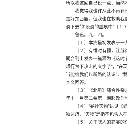
所以我这回自己说一点，当然
我觉得我也许从此不再有什
是好东西罢。但我也在救助我
淡下去的“淡淡的血痕中”〔１
鲁迅。九，四。
〔１〕本篇最初发表于一九
〔２〕有恒时有恒，江苏徐
期合刊上发表一篇题为《这时
想行为下攻击的文字了”，“
当能给我们以新路的认识”，“
本文回答。
〔３〕《北新》综合性杂志
年十一月第二卷第一期起改为
〔４〕“暴殄天物”语见《尚
颖达疏，“天物”是指不包含人
〔５〕关于吃人的筵宴的议