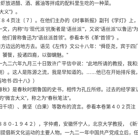
虾放进醋、酒、酱油等拌成的配料里生吃的一种菜。
义”》。
８４页注〔７〕。在他们主办的《时事新报》副刊《学灯》上
，内称“与‘现代派’抗衡者是‘语丝派’”，又说“语丝派”以鲁迅“
，他们曾称鲁迅为“语丝派首领”。参看本书《革“首领”》。
方边远的地方去。语见《左传》文公十八年：“舜臣尧，宾于四
、饕餮，投诸四裔，以御螭魅。”
二六年九月三十日致许广平信中说：“此地所请的教授，我和
刚）。这人是陈源之流，我是早知道的。……他已在开始排斥我
两地书·四十八》）
秋》是春秋时期鲁国的史书，相传为孔丘所修。过去的经学家
的“微言大义”，称之为“春秋笔法”。
千顷）、黄坚（白果）等散布的流言。参看本卷第４０２页注
０-１９４２），字仲甫，安徽怀宁人，北京大学教授，《新
时期提倡新文化运动的主要人物。一九二一年中国共产党成立后，