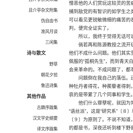
憎恶他的人们赏玩这较灵的苦
且介亭杂文附集
捕到敌党的有智识的如学生之
可以看见更锐敏微细的痛苦的
伪自由书
判，便完全证实了。
准风月谈
所以，我终于觉得无话可
三闲集
倘若再和陈源教授之流开玩
诗与散文
他们不成什么问题。他们其实
佩服的“孤桐先生”，而到青天
野草
会来革命的。不成问题了，都
朝花夕拾
问题倒在我自己的落伍。还有
鲁迅诗集
种牡丹者得花，种蒺藜者得刺
哀的是带累了几个同事和学生
其他作品
他们什么罪孽呢，就因为常常
古籍序跋集
“语丝派”，这是“研究系”〔８
汉文学史纲要
〔９〕为原则了。不说不知道
的都是书，深夜还听到楼下野
译文序跋集