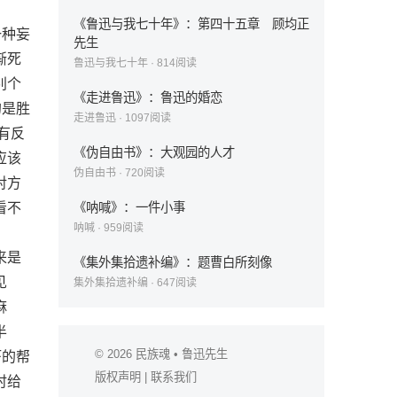
《鲁迅与我七十年》：第四十五章 顾均正
一种妄
先生
渐死
鲁迅与我七十年
·
814
阅读
别个
《走进鲁迅》：鲁迅的婚恋
的是胜
走进鲁迅
·
1097
阅读
有反
《伪自由书》：大观园的人才
应该
伪自由书
·
720
阅读
对方
看不
《呐喊》：一件小事
呐喊
·
959
阅读
来是
《集外集拾遗补编》：题曹白所刻像
见
集外集拾遗补编
·
647
阅读
麻
半
© 2026
民族魂
• 鲁迅先生
虾的帮
版权声明
|
联系我们
时给