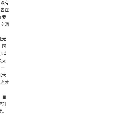
国没有
我曾在
作我
空空洞
死无
，因
可以
会无
揆一
以大
或者才
，自
解剖
候。