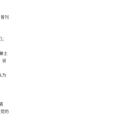
，曾刊
为
门；
兼士
，说
认为
青
任党的