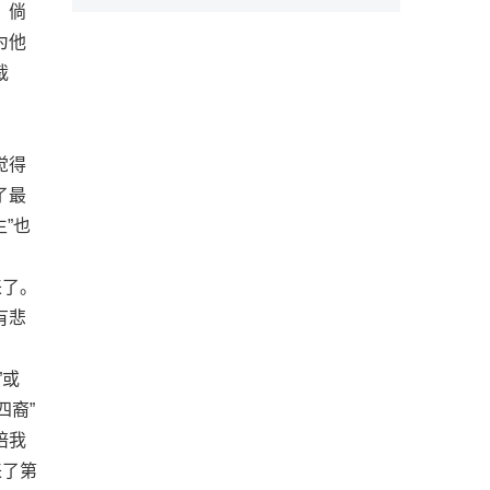
，倘
为他
裁
觉得
了最
”也
来了。
有悲
”或
四裔”
陪我
来了第