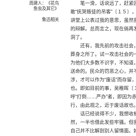
周建人：《花鸟
笔一滑，话说远了，赶紧回到
鱼虫及其它》
敢“抚哭叛徒的吊客”〔１５
鲁迅相关
讲堂上公表过我的意思，虽然
的辩解。总而言之，现在倘再
洞了。
还有，我先前的攻击社会，
葬身之所了。试一攻击社会的
为他们大多数不识字，不知道
送命的。民众的罚恶之心，并
涉，才可以作为“废话”而存
也。即如目前的事，吴稚晖〔
呼“打倒……严办”者，即因
行，由此观之，近于废话故也
话已经说得不少，我想收梢
然，一半也借此发些牢骚。但
自己并不比解剖别人留情面。