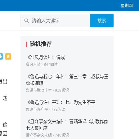
星期四
搜索
随机推荐
《准风月谈》：偶成
准风月谈
·
847
阅读
《鲁迅与我七十年》：第三十章 叔叔与王
得出
蕴如婶婶
鲁迅与我七十年
·
929
阅读
，我
《鲁迅与许广平》：七、为先生不平
鲁迅与许广平
·
773
阅读
《且介亭杂文末编》：曹靖华译《苏联作家
。这
七人集》序
原因
且介亭杂文末编
·
748
阅读