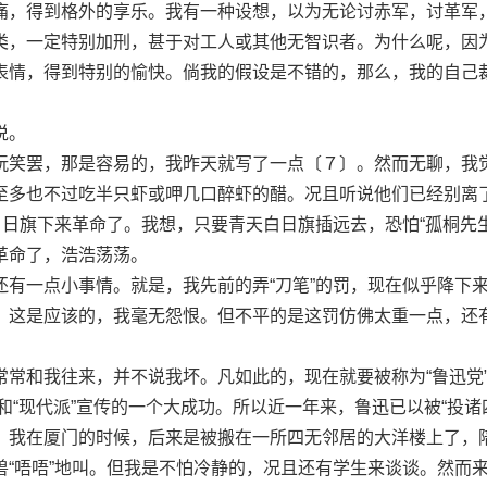
痛，得到格外的享乐。我有一种设想，以为无论讨赤军，讨革军
类，一定特别加刑，甚于对工人或其他无智识者。为什么呢，因
表情，得到特别的愉快。倘我的假设是不错的，那么，我的自己
说。
笑罢，那是容易的，我昨天就写了一点〔７〕。然而无聊，我
至多也不过吃半只虾或呷几口醉虾的醋。况且听说他们已经别离
白日旗下来革命了。我想，只要青天白日旗插远去，恐怕“孤桐先生
革命了，浩浩荡荡。
一点小事情。就是，我先前的弄“刀笔”的罚，现在似乎降下
，这是应该的，我毫无怨恨。但不平的是这罚仿佛太重一点，还
。
和我往来，并不说我坏。凡如此的，现在就要被称为“鲁迅党
〕和“现代派”宣传的一个大成功。所以近一年来，鲁迅已以被“投诸
，我在厦门的时候，后来是被搬在一所四无邻居的大洋楼上了，
兽“唔唔”地叫。但我是不怕冷静的，况且还有学生来谈谈。然而