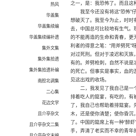
之一，是：我恐怖了。而且这
热风
我至今还没有将这“恐怖”仔
华盖集
想破灭了。我至今为止，时时
华盖集续编
去，中国总可比较地有生气。
华盖集续编补遗
的不能再造的生命和青春，更
利者的得意之笔：“用斧劈死”
集外文集
对过死刑。但对于凌迟和灭族
集外集拾遗
有的。斧劈枪刺，自然不说是
集外集拾遗补编
的死亡。但事实是事实，血的
见这出戏的收场。
南腔北调集
二，我发见了我自己是一个
二心集
排着吃人的筵宴，有吃的，有
花边文学
了，我自己也帮助着排筵宴。
且介亭杂文
木，还是使你清楚；使你昏沉
了。中国的筵席上有一种“醉
且介亭杂文二集
手，弄清了老实而不幸的青年
且介亭杂文末编