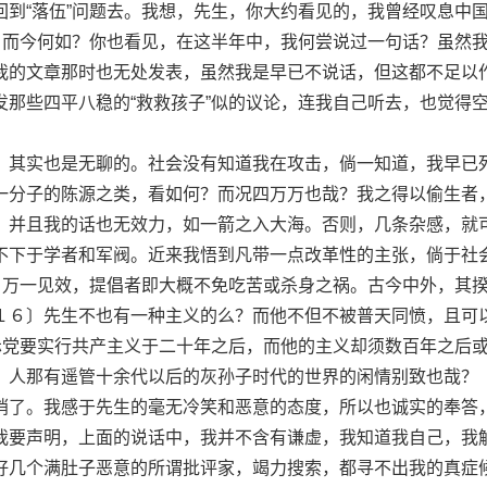
“落伍”问题去。我想，先生，你大约看见的，我曾经叹息中
〕，而今何如？你也看见，在这半年中，我何尝说过一句话？虽然
我的文章那时也无处发表，虽然我是早已不说话，但这都不足以
发那些四平八稳的“救救孩子”似的议论，连我自己听去，也觉得
其实也是无聊的。社会没有知道我在攻击，倘一知道，我早已
一分子的陈源之类，看如何？而况四万万也哉？我之得以偷生者
，并且我的话也无效力，如一箭之入大海。否则，几条杂感，就
不下于学者和军阀。近来我悟到凡带一点改革性的主张，倘于社
留，万一见效，提倡者即大概不免吃苦或杀身之祸。古今中外，其
１６〕先生不也有一种主义的么？而他不但不被普天同愤，且可
为赤党要实行共产主义于二十年之后，而他的主义却须数百年之后
。人那有遥管十余代以后的灰孙子时代的世界的闲情别致也哉？
了。我感于先生的毫无冷笑和恶意的态度，所以也诚实的奉答
我要声明，上面的说话中，我并不含有谦虚，我知道我自己，我
好几个满肚子恶意的所谓批评家，竭力搜索，都寻不出我的真症