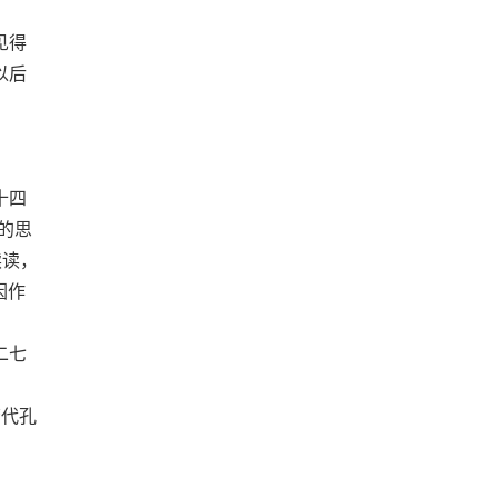
见得
以后
十四
的思
读读，
因作
二七
唐代孔