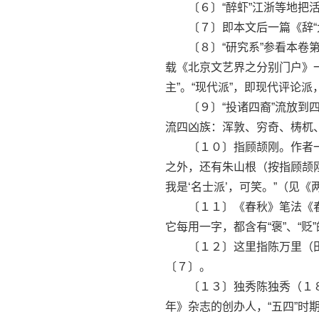
〔６〕“醉虾”江浙等地把活
〔７〕即本文后一篇《辞“大
〔８〕“研究系”参看本卷第
载《北京文艺界之分别门户》一文
主”。“现代派”，即现代评论派
〔９〕“投诸四裔”流放到四
流四凶族：浑敦、穷奇、梼杌
〔１０〕指顾颉刚。作者一九
之外，还有朱山根（按指顾颉
我是‘名士派’，可笑。”（见《
〔１１〕《春秋》笔法《春
它每用一字，都含有“褒”、“贬”
〔１２〕这里指陈万里（田
〔７〕。
〔１３〕独秀陈独秀（１８８
年》杂志的创办人，“五四”