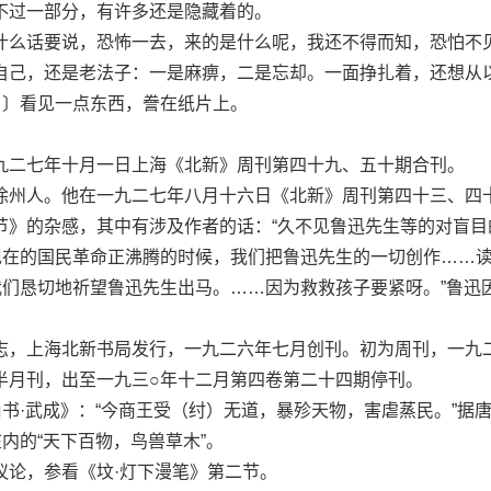
不过一部分，有许多还是隐藏着的。
么话要说，恐怖一去，来的是什么呢，我还不得而知，恐怕不
自己，还是老法子：一是麻痹，二是忘却。一面挣扎着，还想从
７〕看见一点东西，誊在纸片上。
二七年十月一日上海《北新》周刊第四十九、五十期合刊。
州人。他在一九二七年八月十六日《北新》周刊第四十三、四
节》的杂感，其中有涉及作者的话：“久不见鲁迅先生等的对盲目
在现在的国民革命正沸腾的时候，我们把鲁迅先生的一切创作……
我们恳切地祈望鲁迅先生出马。……因为救救孩子要紧呀。”鲁迅
，上海北新书局发行，一九二六年七月创刊。初为周刊，一九
半月刊，出至一九三○年十二月第四卷第二十四期停刊。
书·武成》：“今商王受（纣）无道，暴殄天物，害虐蒸民。”据
在内的“天下百物，鸟兽草木”。
论，参看《坟·灯下漫笔》第二节。