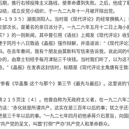
后期，推行右倾投降主义路线，使革命遭到失败。之后，他成了
勾结，成立反党小组织，于一九二九年十一月被开除出党。
１９３５）湖南浏阳人。当时是《现代评论》的经常撰稿人；
交部次长，是著名的亲日派分子。一九二六年五月十二日上海小
买？》的一则新闻，其中曾引用《语丝》上揭发《现代评论》收
便于同月十八日致函《晶报》强作辩解，并造谣说：“《现代评论
科。在去年春间，我有个朋友由莫斯科写信来告诉我，说此间的
办的，由章士钊经手每月津贴三千块钱。当时我们听了，以为这
奇。”《晶报》在发表这封信时，标题是《现代评论主角唐有壬致
参看《华盖集·这个与那个》第三节《最先与最后》。这里说的“
２１５页注〔４〕。他曾自称为无政府主义者，在一九二六年
的话：“赤化就是所谓共产，这实在是三百年以后的事；犹之乎还
更是三千年以后的事。”一九二七年四月初他承蒋介石意旨，向国
”共产党的呈文，叫嚣“打倒”“严办”共产党人和革命群众。