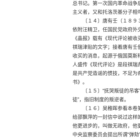
总书记。第一次国内革命战争
主义者，又和托洛茨基分子相
〔１４〕唐有壬（１８９３-
依附汪精卫，任国民党政府外
《晶报》载有《现代评论被收
祺瑞津贴的文字；接着唐有壬
收买的消息，起源于俄国莫斯
人盛传《现代评论》是段祺瑞
是共产党造谣的惯技，不足为
书》。
〔１５〕“抚哭叛徒的吊客”
徒”，指旧制度的叛逆者。
〔１６〕吴稚晖参看本卷第
给邵飘萍的一封信中说过这样
他更进步的，叫做无政府，他
中央监察委员会提出所谓“弹劾