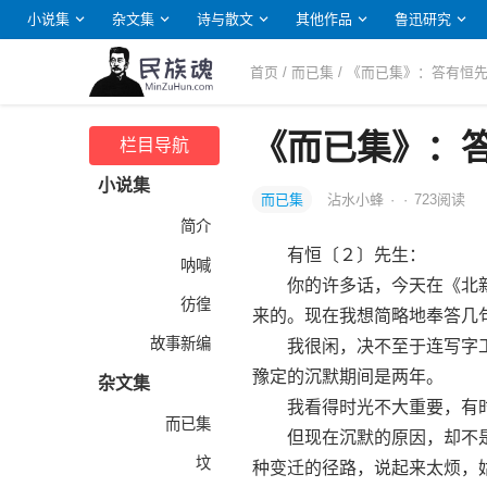
小说集
杂文集
诗与散文
其他作品
鲁迅研究
首页
/
而已集
/ 《而已集》：答有恒
《而已集》：
栏目导航
小说集
而已集
沾水小蜂
·
·
723
阅读
简介
有恒〔２〕先生：
呐喊
你的许多话，今天在《北新
彷徨
来的。现在我想简略地奉答几
故事新编
我很闲，决不至于连写字工
豫定的沉默期间是两年。
杂文集
我看得时光不大重要，有时
而已集
但现在沉默的原因，却不是
坟
种变迁的径路，说起来太烦，