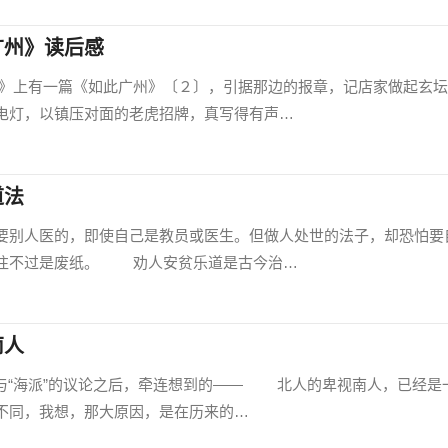
广州》读后感
有一篇《如此广州》〔２〕，引据那边的报章，记店家做起玄坛
电灯，以镇压对面的老虎招牌，真写得有声…
道法
别人医的，即使自己是教员或医生。但做人处世的法子，却恐怕要
往往不过是废纸。 劝人安贫乐道是古今治…
南人
“海派”的议论之后，牵连想到的—— 北人的卑视南人，已经是
不同，我想，那大原因，是在历来的…