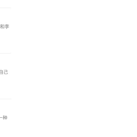
和李
自己
一种