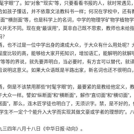
眼”了。如“对象”“现实”等，只要看看书报的人，就时常遇见
恰如孩子懂话，并不依靠文法教科书一样；何况在学校中，还有
纵剖面”“横剖面”等，也是科学上的名词，中学的物理学矿物学植物
义并无不同。现在竟“最误用”，莫非自己既不思索，教师也未给
吗？
，也不过是一位中学出身的速成大众，于大众有什么用处呢？
程度比较的高，能够给大家开拓知识，增加语汇，能解明的就解
象”等等的界说，就先要弄明白，当必要时，有方言可以替代，就
且说明这意义。如果大众语既是半路出家，新名词也还不很明白
倒是不该禁用那些“时髦字眼”的，最要紧的是教给他定义，
众一样。譬如“纵断面”和“横断面”，解作“直切面”和“横切面”
直锯面”，那么，连木匠学徒也明白了，无须识字。禁，是不好的，
中学生不一定个个能升入大学而实现其做文豪或学者的理想的”。
三四年八月十八日《中华日报·动向》。