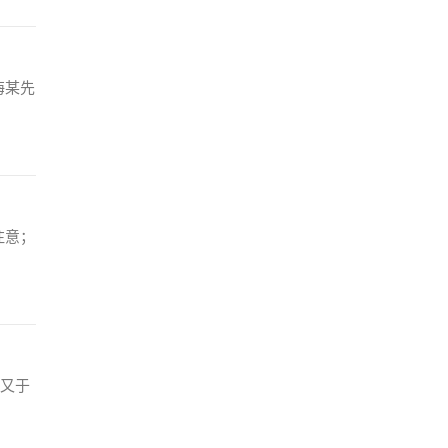
海某先
注意；
又于