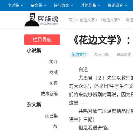
小说集
杂文集
诗与散文
其他作品
鲁迅研究
首页
/
花边文学
/ 《花边文学》：奇
《花边文学》
栏目导航
小说集
花边文学
沾水小蜂
·
·
602
阅读
简介
白道
呐喊
尤墨君〔２〕先生以教师的资
彷徨
习大众语”，还举出“中学生作
故事新编
们将来能够辨别时再说，因为是
这里——
杂文集
共鸣对象气压温度结晶彻底
而已集
语林》三期）
坟
但是我很奇怪。