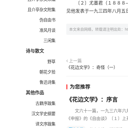
〔２〕尤墨君（１８８８—
且介亭杂文附集
见他发表于一九三四年八月五
伪自由书
本文来自网络，转载请注明出处：
h
准风月谈
三闲集
诗与散文
上一篇
野草
《花边文学》：奇怪（一）
朝花夕拾
鲁迅诗集
为您推荐
其他作品
《花边文学》：序言
古籍序跋集
文六十一篇，一九三六年六
汉文学史纲要
《申报》的《自由谈》〔１〕上
译文序跋集