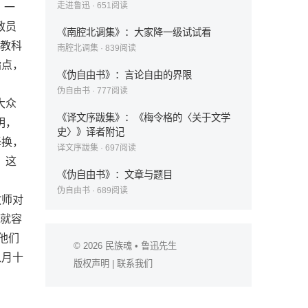
走进鲁迅
·
651
阅读
，一
教员
《南腔北调集》：大家降一级试试看
学教科
南腔北调集
·
839
阅读
指点，
《伪自由书》：言论自由的界限
伪自由书
·
777
阅读
大众
《译文序跋集》：《梅令格的〈关于文学
明，
史〉》译者附记
译换，
译文序跋集
·
697
阅读
，这
《伪自由书》：文章与题目
伪自由书
·
689
阅读
教师对
，就容
他们
© 2026
民族魂
• 鲁迅先生
八月十
版权声明
|
联系我们