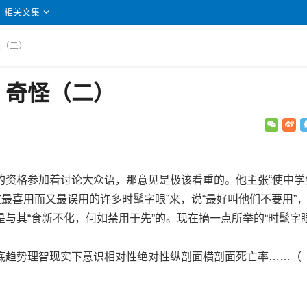
相关文集
怪（二）
：奇怪（二）
格参加着讨论大众语，那意见是极该看重的。他主张“使中学
文最喜用而又最误用的许多时髦字眼”来，说“最好叫他们不要用”
与其“食新不化，何如禁用于先”的。现在摘一点所举的“时髦字眼
趋势理智现实下意识相对性绝对性纵剖面横剖面死亡率……（