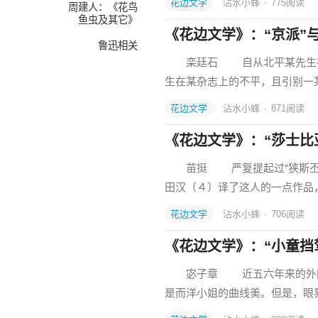
花边文学
沾水小蜂
·
775
阅读
周建人：《花鸟
鱼虫及其它》
《花边文学》：“京派”与
鲁迅相关
栾廷石 自从北平某先生在某报
生在某杂志上的不平，且引别一
花边文学
沾水小蜂
·
871
阅读
《花边文学》：“莎士比
苗挺 严复提起过“狭斯丕尔”
田汉〔４〕译了这人的一点作品
花边文学
沾水小蜂
·
706
阅读
《花边文学》：“小童挡
宓子章 近五六年来的外国电
是而洋小姐的曲线美。但是，眼