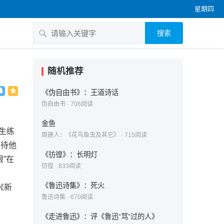
星期四
搜索
随机推荐
《伪自由书》：王道诗话
伪自由书
·
706
阅读
金鱼
生练
周建人：《花鸟鱼虫及其它》
·
715
阅读
，待他
《彷徨》：长明灯
”在
彷徨
·
833
阅读
《鲁迅诗集》：死火
《新
鲁迅诗集
·
670
阅读
《走进鲁迅》：评《鲁迅“骂”过的人》