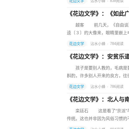
花边文学
沾水小蜂
·
838
阅读
《花边文学》：《如此
越客 前几天，《自由谈》上
逵〔３〕的大像来，眼睛里嵌上
花边文学
沾水小蜂
·
784
阅读
《花边文学》：安贫乐
孩子是要别人教的，毛病是要
斟酌，许多别人开来的良方，
花边文学
沾水小蜂
·
786
阅读
《花边文学》：北人与
栾廷石 这是看了“京派”与
传统。这也并非因为风俗习惯的