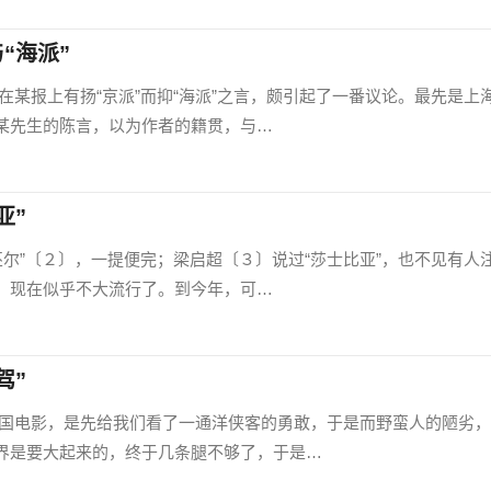
“海派”
上有扬“京派”而抑“海派”之言，颇引起了一番议论。最先是上
某先生的陈言，以为作者的籍贯，与…
亚”
〔２〕，一提便完；梁启超〔３〕说过“莎士比亚”，也不见有人
，现在似乎不大流行了。到今年，可…
驾”
影，是先给我们看了一通洋侠客的勇敢，于是而野蛮人的陋劣，
界是要大起来的，终于几条腿不够了，于是…