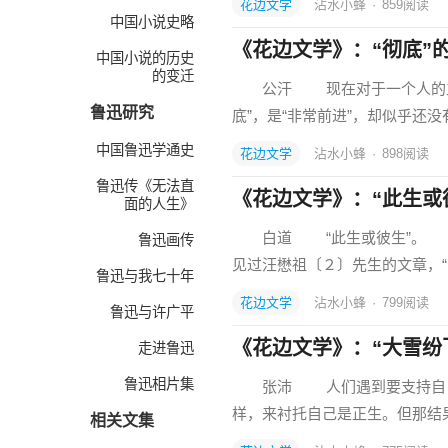
花边文学
沾水小蜂
·
859
阅读
中国小说史略
《花边文学》：“彻底”
中国小说的历史
的变迁
公汗 现在对于一个人的立论
鲁迅研究
底”，是“非常前进”，却似乎还
中国鲁迅学通史
花边文学
沾水小蜂
·
898
阅读
鲁迅传《无法直
《花边文学》：“此生或
面的人生》
白道 “此生或彼生”。 现
鲁迅画传
见过汪懋祖〔２〕先生的文章，“
鲁迅与我七十年
花边文学
沾水小蜂
·
799
阅读
鲁迅与许广平
《花边文学》：“大雪纷
走进鲁迅
鲁迅相片集
张沛 人们遇到要支持自己的
样，来衬托自己是正生。但那
相关文集