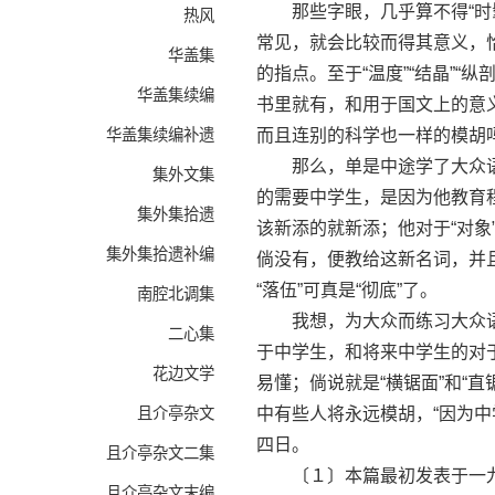
那些字眼，几乎算不得“时髦字
热风
常见，就会比较而得其意义，
华盖集
的指点。至于“温度”“结晶”“
华盖集续编
书里就有，和用于国文上的意
华盖集续编补遗
而且连别的科学也一样的模胡
那么，单是中途学了大众语
集外文集
的需要中学生，是因为他教育
集外集拾遗
该新添的就新添；他对于“对
集外集拾遗补编
倘没有，便教给这新名词，并
“落伍”可真是“彻底”了。
南腔北调集
我想，为大众而练习大众语，
二心集
于中学生，和将来中学生的对于大
花边文学
易懂；倘说就是“横锯面”和“
且介亭杂文
中有些人将永远模胡，“因为
四日。
且介亭杂文二集
〔１〕本篇最初发表于一九
且介亭杂文末编