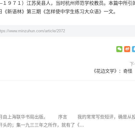
１９７１）江苏吴县人，当时杭州师范学校教员。本篇中所引
日《新语林》第三期《怎样使中学生练习大众语》一文。
ttps://www.minzuhun.com/article/2072
下
《花边文学》：奇怪
月由上海联华书局出版。 序言 我的常常写些短评，确是从
开头的；集一九三三年之所作，就有了《…