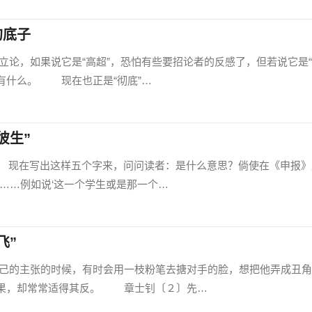
的底子
，如果说它是“高超”，恐怕有些要招论者的反感了，但若说它是“
没有什么。 现在也正是“彻底”…
彼生”
在写出这样五个字来，问问读者：是什么意思？倘使在《申报》
……例如说‘这一个学生或是那一个…
飞”
主张的时候，有时会用一枝粉笔去搪对手的脸，想把他弄成丑角
结果，却常常适得其反。 章士钊〔２〕先…