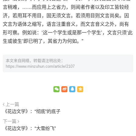
言稍难，……而应用上之省力，则阅者作者以及印工皆较经
济，若用耳不用目，固无须文言。若须用目则文言尚矣。因
文言为语体之缩写，语言注重音义，而文言音义之外，尚有
形可察。例如说：‘这一个学生或是那一个学生’，文言只须‘此
生或彼生’即已明了，其省力为何如。”
本文来自网络，转载请注明出处：
https://www.minzuhun.com/article/2107
上一篇
《花边文学》：“彻底”的底子
下一篇
《花边文学》：“大雪纷飞”