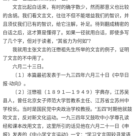
文言比起白话来，有时的确字数少，然而那意义也比较
的含胡。我们看文言文，往往不但不能增益我们的智识，并
且须仗我们已有的智识，给它注解，补足。待到翻成精密的
白话之后，这才算是懂得了。如果一径就用白话，即使多写
了几个字，但对于读者，“其省力为何如”？
我就用主张文言的汪懋祖先生所举的文言的例子，证明
了文言的不中用了。
六月二十三日。
〔１〕本篇最初发表于一九三四年六月三十日《中华日
报·动向》。
〔２〕汪懋祖（１８９１—１９４９）字典存，江苏吴
县人，曾任北京女子师范大学哲教系主任、江苏省立苏州中
学校长。当时是国民党中央政治学校教授。“五四”时期他就鼓
吹文言，反对新文化运动。一九三四年又鼓吹中小学尊孔读
经和课本改用文言，这里所引的话见他在六月二十一日《申
报》发表的《中小学文言运动》一文：“学习文言固较寻常语