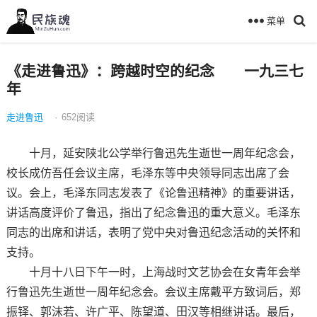
菜单
《走进鲁迅》：跨越时空的纪念 一九三七
年
走进鲁迅
·
652
阅读
十月，延安陕北公学举行鲁迅先生逝世一周年纪念会，
校长成仿吾任会议主席，毛泽东等中央领导同志出席了会
议。会上，毛泽东同志发表了《论鲁迅精神》的重要讲话，
讲话高度评价了鲁迅，指出了纪念鲁迅的重大意义。毛泽东
同志的出席和讲话，表明了党中央对鲁迅纪念活动的关怀和
支持。
十月十八日下午一时，上海战时文艺协会在女青年会举
行鲁迅先生逝世一周年纪念会。会议主席戴平方致词后，郑
振铎、郭沫若、许广平、陈望道、田汉等相继讲话。最后，