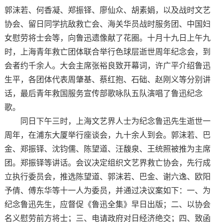
郭沫若、何香凝、郑振铎、廖仙众、胡素娟，以及战时文艺
协会、留日同学抗敌救亡会、海关华员战时服务团、中国妇
女慰劳将士会等，向鲁迅遗像献了花圈。十月十九日上午九
时，上海青年救亡团体联合举行色球层逝世周年纪念会，到
会者约千余人。大会主席张裕良致开幕词，许广平介绍鲁迅
生平，各团体代表周肇基、蔡红抱、石础、赵刚义等分别讲
话，最后青年救国服务宣传部歌咏队五队演唱了鲁迅纪念
歌。
同日下午三时，上海文艺界人士为纪念鲁迅先生逝世一
周年，在浦东大厦举行座谈会，九十余人到会。郭沫若、巴
金、郑振铎、沈钧儒、陈望道、汪馥泉、王统照被推为主席
团。郑振铎等讲话。会议决定组织文艺界救亡协会，先行成
立执行委员会，推选陈望道、郭沫若、巴金、谢六逸、欧阳
予倩、傅东华等十一人为委员，并通过决议案如下：一、为
纪念鲁迅先生，应督促《鲁迅全集》早日出版；二、以协会
名义慰劳前方将士；三、电请政府对日经济绝交；四、致函