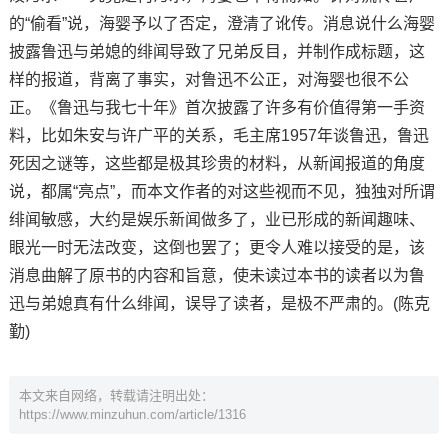
的“偷看”说，海婴予以了否定，澄清了讹传。消息说什么海婴
披露鲁迅与弟媳的绯闻导致了兄弟反目，并制作成标题，这
样的报道，背离了事实，对鲁迅不公正，对海婴也很不公
正。《鲁迅与我七十年》首次披露了许多有价值得第一手资
料，比如朱安与许广平的关系，毛主席1957年谈鲁迅，鲁迅
死因之谜等，这些都是极其珍贵的材料，从新闻报道的角度
说，都属“亮点”，而本文作者的对这些视而不见，独独对所谓
绯闻敏感，大约是娱乐新闻做多了，业已形成的新闻趣味、
眼光一时无法改变，这倒也罢了；更令人难以接受的是，该
消息曲解了原书的内容和旨意，使未读过本书的读者以为鲁
迅与弟媳真有什么绯闻，误导了读者，是极不严肃的。(陈克
勤)
本文来自网络，转载请注明出处：
https://www.minzuhun.com/article/1316