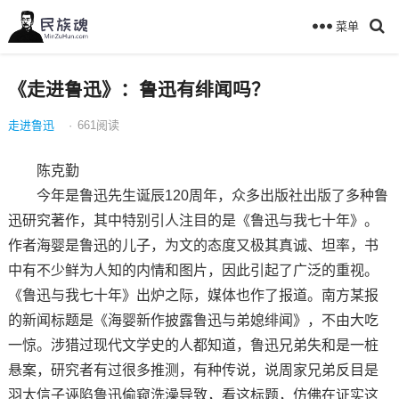
菜单
《走进鲁迅》：鲁迅有绯闻吗？
走进鲁迅
·
661
阅读
陈克勤
今年是鲁迅先生诞辰120周年，众多出版社出版了多种鲁
迅研究著作，其中特别引人注目的是《鲁迅与我七十年》。
作者海婴是鲁迅的儿子，为文的态度又极其真诚、坦率，书
中有不少鲜为人知的内情和图片，因此引起了广泛的重视。
《鲁迅与我七十年》出炉之际，媒体也作了报道。南方某报
的新闻标题是《海婴新作披露鲁迅与弟媳绯闻》，不由大吃
一惊。涉猎过现代文学史的人都知道，鲁迅兄弟失和是一桩
悬案，研究者有过很多推测，有种传说，说周家兄弟反目是
羽太信子诬陷鲁迅偷窥洗澡导致，看这标题，仿佛在证实这