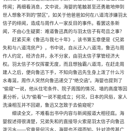
传闻；再细看消息，文中说，海婴的笔触甚至还勇敢地伸到
世人想象不到的“禁区”，如关于他爸爸如何在八道湾涉嫌羽太
信子的绯闻，造成与周作人一家反目的事件。看罢这条新
闻，不由心生疑窦：难道鲁迅真的与羽太信子有苟且之事？
赶紧买来《鲁迅与我七十年》，该书第五章便是《兄弟
失和与八道湾房产》，书中说，自从迁入八道湾，鲁迅与周
作人约定，经济合并，永不分家，由羽太信子掌管经济大
权。羽太信子不仅挥霍无度，而且想独霸八道湾，在赶走周
建人之后，便向鲁迅下手，不知向鲁迅先生身上泼了什么污
水毒涎，周作人突然向鲁迅递交了“绝交函”。海婴也提到了
“偷窥”一说，他从住宅条件、院子周围的情况、墙的高度等因
素分析，认为“偷看”一说不能成立；何况，日本的风俗，家人
洗澡相互并不回避，鲁迅又怎致于去偷窥呢？
细读全文，不难看出书中内容与新闻报道大相径庭。海
婴叙述得很清楚，兄弟失和的直接导火索是羽太信子向鲁迅
泼污水——究竟是何污水，海婴也不得而知。针对流传甚广