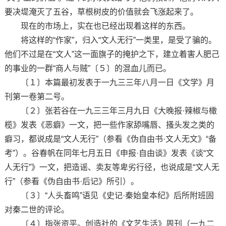
要决堤淹灭了五谷，草根树皮的价值就会飞涨起来了。
现在的市场上，实在也已经出现着这样的东西。
将这样的“作家”，归入“文人无行”一类里，是受了骗的。
他们不过是在“文人”这一面旗子的掩护之下，建立着害人肥己
的事业的一群“商人与贼”〔５〕的混血儿而已。
〔１〕本篇最初发表于一九三三年八月一日《文学》月
刊第一卷第二号。
〔２〕张若谷在一九三三年三月九日《大晚报·辣椒与橄
榄》发表《恶癖》一文，把一些作家舔嘴唇、搔头发之类的
癖习，都说成是“文人无行”（参看《伪自由书·文人无文》“备
考”）。谷春帆在同年七月五日《申报·自由谈》发表《谈“文
人无行”》一文，把造谣、卖友等卑劣行径，也说成是“文人无
行”（参看《伪自由书·后记》所引）。
〔３〕“人头畜鸣”语见《史记·秦始皇本纪》后所附班固
对秦二世的评论。
〔４〕指张资平。创造社的《文艺生活》周刊（一九二