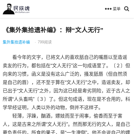
菜单
《集外集拾遗补编》：辩“文人无行”
集外集拾遗补编
·
799
阅读
看今年的文字，已将文人的喜欢舐自己的嘴唇以至造谣
卖友的行为，都包括在“文人无行”这一句成语里了。〔２〕但
向来的习惯，函义是没有这么广泛的，搔发舐唇（但自然须
是自己的唇），还不至于算在“文人无行”之中，造谣卖友，却
已出于“文人无行”之外，因为这已经是卑劣阴险，近于古人之
所谓“人头畜鸣”〔３〕了。但这句成语，现在是不合用的，科
学早经证明，人类以外的动物，倒并不这样子。
轻薄，浮躁，酗酒，嫖妓而至于闹事，偷香而至于害
人，这是古来之所谓“文人无行”。然而那无行的文人，是自己
要负责任的，所食的果子，是“一生潦倒”。他不会说自己的嫖