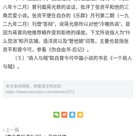
八年十二月）曾刊载蒋光慈的谈话，批评了张资平和他的三
角恋爱小说。张资平便在自办的《乐群》月刊第二期（一九
二九年二月）刊登“答辩”，说蒋光慈所以对他“冷嘲热讽”，是
因为蒋曾向他推荐稿件受到拒绝的缘故。下文所说指人为“什
么党派”和开店铺、造洋房以及“管他娘”词等，主要也是指张
资平和曾今可，参看《伪自由书·后记》。
〔５〕“商人与贼”取自曾今可中篇小说的书名《一个商人
与贼》。
本文来自网络，转载请注明出处：
https://www.minzuhun.com/article/2271
上一篇