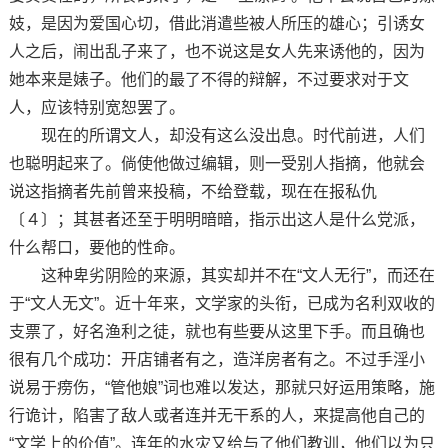
妓，是因为爱国心切，借此消遣些被人所压的雄心；引诱女
人之后，闹出乱子来了，也不说这是女人先来诱他的，因为
她本来是婊子。他们的最了不得的辩解，不过要求对于文
人，应该特别宽恕罢了。
现在的所谓文人，却没有这么没出息。时代前进，人们
也聪明起来了。倘使他做过编辑，则一受别人指摘，他就会
说这指摘者先前曾来投稿，不给登载，现在在报私仇
〔４〕；其甚者还至于明明暗暗，指示出这人是什么党派，
什么帮口，要他的性命。
这种卑劣阴险的来源，其实却并不在“文人无行”，而还在
于“文人无文”。近十年来，文学家的头衔，已成为名利双收的
支票了，好名渔利之徒，就也有些要从这里下手。而且确也
很有几个成功：开店铺者有之，造洋房者有之。不过手淫小
说易于痨伤，“管他娘”词也难以发达，那就只好运用策略，施
行诡计，陷害了敌人或者连并无干系的人，来提高他自己的
“文学上的价值”。连年的水灾又给与了他们教训，他们以为只