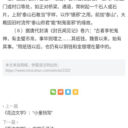
门或村口等处，如正对桥梁、通道，常树起一个石人或石
片，上刻“泰山石敢当”字样，以作“镇邪”之用。前加“泰山”，大
概因旧时流传“泰山府君”能“制鬼驱邪”的缘故。
〔６〕据唐代封演《封氏闻见记》卷六：“古者享祀鬼
神，有圭璧币帛，事毕则埋之……其纸钱，魏晋以来，始有
其事。”用纸钱以后，也仍有以铜钱和金银埋在墓中的。
本文来自网络，转载请注明出处：
https://www.minzuhun.com/article/2102
上一篇
《花边文学》：“小童挡驾”
下一篇