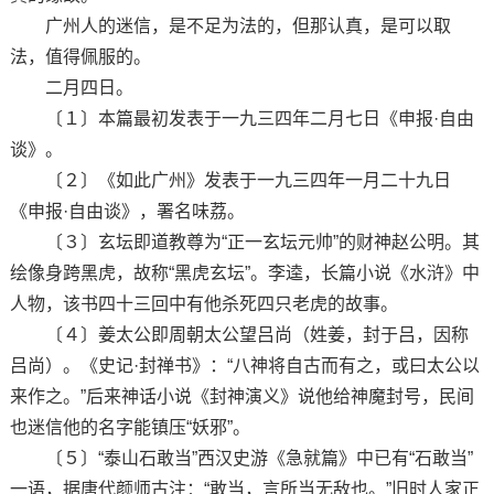
广州人的迷信，是不足为法的，但那认真，是可以取
法，值得佩服的。
二月四日。
〔１〕本篇最初发表于一九三四年二月七日《申报·自由
谈》。
〔２〕《如此广州》发表于一九三四年一月二十九日
《申报·自由谈》，署名味荔。
〔３〕玄坛即道教尊为“正一玄坛元帅”的财神赵公明。其
绘像身跨黑虎，故称“黑虎玄坛”。李逵，长篇小说《水浒》中
人物，该书四十三回中有他杀死四只老虎的故事。
〔４〕姜太公即周朝太公望吕尚（姓姜，封于吕，因称
吕尚）。《史记·封禅书》：“八神将自古而有之，或曰太公以
来作之。”后来神话小说《封神演义》说他给神魔封号，民间
也迷信他的名字能镇压“妖邪”。
〔５〕“泰山石敢当”西汉史游《急就篇》中已有“石敢当”
一语，据唐代颜师古注：“敢当，言所当无敌也。”旧时人家正