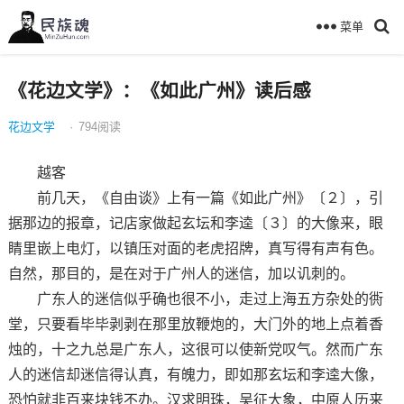
菜单
《花边文学》：《如此广州》读后感
花边文学
·
794
阅读
越客
前几天，《自由谈》上有一篇《如此广州》〔２〕，引
据那边的报章，记店家做起玄坛和李逵〔３〕的大像来，眼
睛里嵌上电灯，以镇压对面的老虎招牌，真写得有声有色。
自然，那目的，是在对于广州人的迷信，加以讥刺的。
广东人的迷信似乎确也很不小，走过上海五方杂处的衖
堂，只要看毕毕剥剥在那里放鞭炮的，大门外的地上点着香
烛的，十之九总是广东人，这很可以使新党叹气。然而广东
人的迷信却迷信得认真，有魄力，即如那玄坛和李逵大像，
恐怕就非百来块钱不办。汉求明珠，吴征大象，中原人历来