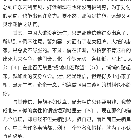
总到广东去刮宝贝，好像到现在也还没有被刮穷，为了对付
假老虎，也能出这许多力。要不然，那就是拚命，这却又可
见那迷信之认真。
其实，中国人谁没有迷信，只是那迷信迷得没出息了，
所以别人倒不注意。譬如罢，对面有了老虎招牌，大抵的店
家，是总要不舒服的。不过，倘在江浙，恐怕就不肯这样的
出死力来斗争，他们会只化一个铜元买一条红纸，写上“姜太
公〔４〕在此百无禁忌”或“泰山石敢当”〔５〕，悄悄的贴起
来，就如此的安身立命。迷信还是迷信，但迷得多少小家子
相，毫无生气，奄奄一息，他连做《自由谈》的材料也不给
你。
与其迷信，模胡不如认真。倘若相信鬼还要用钱，我赞
成北宋人似的索性将铜钱埋到地里去〔６〕，现在那么的烧
几个纸锭，却已经不但是骗别人，骗自己，而且简直是骗鬼
了。中国有许多事情都只剩下一个空名和假样，就为了不认
真的缘故。