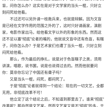
盲，问你怎么办？这实在是对于文学家的当头一棍，只好立
刻闷死给他看。
不过还可以另外请一枝救兵来，也就是辩解。因为文盲
是已经在文学作用的范围之外的了，这时只好请画家，演剧
家，电影作家出马，给他看文字以外的形象的东西。然而这
还不足以塞“彻底”论者的嘴的，他就说文盲中还有色盲，有瞎
子，问你怎么办？于是艺术家们也遭了当头一棍，只好立刻
闷死给他看。
那么，作为最后的挣扎，说是对于色盲瞎子之类，须用
讲演，唱歌，说书罢。说是也说得过去的。然而他就要问
你：莫非你忘记了中国还有聋子吗？
又是当头一棍，闷死，都闷死了。
于是“彻底”论者就得到一个结论：现在的一切文艺，全都
无用，非彻底改革不可！
他立定了这个结论之后，不知道到那里去了。谁来“彻底”
改革呢？那自然是文艺家。然而文艺家又是不“彻底”的多，于