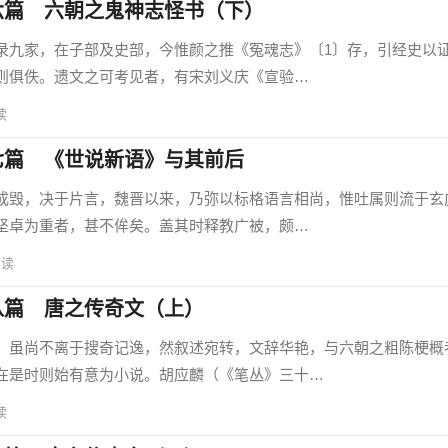
六篇 六朝之鬼神志怪书（下）
九家，在子部及史部，今惟颜之推《冤魂志》〔1〕存，引经史以
则俱佚。遗文之可考见者，有宋刘义庆《宣验…
读
七篇 《世说新语》与其前后
毁，决于片言，魏晋以来，乃弥以标格语言相尚，惟吐属则流于玄
坚卓为重者，甚不侔矣。盖其时释教广被，颇…
阅读
八篇 唐之传奇文（上）
虽尚不离于搜奇记逸，然叙述宛转，文辞华艳，与六朝之粗陈梗概
在是时则始有意为小说。胡应麟（《笔丛》三十…
读