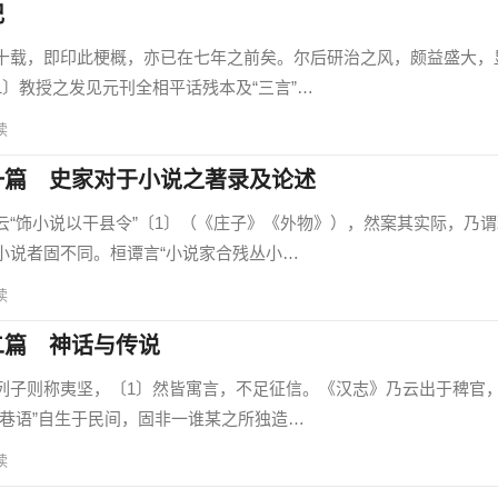
记
载，即印此梗概，亦已在七年之前矣。尔后研治之风，颇益盛大，
〕教授之发见元刊全相平话残本及“三言”…
读
一篇 史家对于小说之著录及论述
饰小说以干县令”〔1〕（《庄子》《外物》），然案其实际，乃谓
小说者固不同。桓谭言“小说家合残丛小…
读
二篇 神话与传说
子则称夷坚，〔1〕然皆寓言，不足征信。《汉志》乃云出于稗官
谈巷语”自生于民间，固非一谁某之所独造…
读