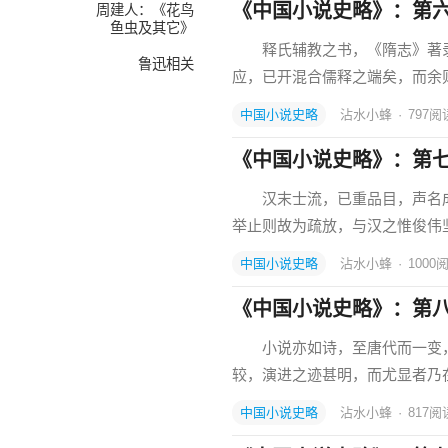
《中国小说史略》：第
周建人：《花鸟
鱼虫及其它》
释氏辅教之书，《隋志》著录
鲁迅相关
应，已开混合儒释之端矣，而余
中国小说史略
沾水小蜂
·
797
阅
《中国小说史略》：第
汉末士流，已重品目，声名成
举止则故为疏放，与汉之惟俊伟
中国小说史略
沾水小蜂
·
1000
《中国小说史略》：第
小说亦如诗，至唐代而一变，
较，演进之迹甚明，而尤显者乃
中国小说史略
沾水小蜂
·
817
阅