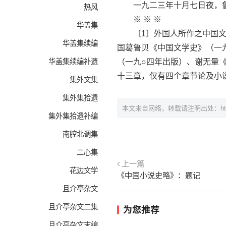
一九二三年十月七日夜，鲁
热风
※ ※ ※
华盖集
〔1〕外国人所作之中国文学
华盖集续编
国葛鲁贝《中国文学史》（一
华盖集续编补遗
（一九○四年出版）、谢无量
十三章，仅有四个章节论及小
集外文集
集外集拾遗
本文来自网络，转载请注明出处：
h
集外集拾遗补编
南腔北调集
二心集
上一篇
花边文学
《中国小说史略》：题记
且介亭杂文
且介亭杂文二集
为您推荐
且介亭杂文末编