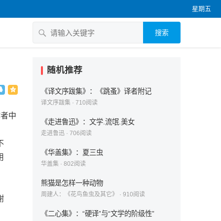
星期五
搜索
随机推荐
《译文序跋集》：《跳蚤》译者附记
译文序跋集
·
710
阅读
者中
《走进鲁迅》：文学.流氓.美女
走进鲁迅
·
706
阅读
不
《华盖集》：夏三虫
用
华盖集
·
802
阅读
熊猫是怎样一种动物
周建人：《花鸟鱼虫及其它》
·
910
阅读
谢
《二心集》：“硬译”与“文学的阶级性”