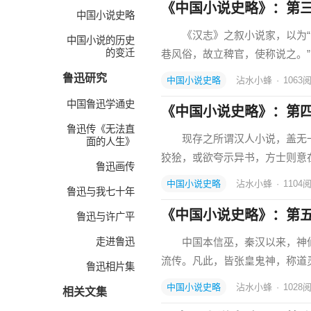
《中国小说史略》：第
中国小说史略
《汉志》之叙小说家，以为“出
中国小说的历史
的变迁
巷风俗，故立稗官，使称说之。
鲁迅研究
中国小说史略
沾水小蜂
·
1063
中国鲁迅学通史
《中国小说史略》：第
鲁迅传《无法直
现存之所谓汉人小说，盖无一
面的人生》
狡狯，或欲夸示异书，方士则意
鲁迅画传
中国小说史略
沾水小蜂
·
1104
鲁迅与我七十年
《中国小说史略》：第
鲁迅与许广平
走进鲁迅
中国本信巫，秦汉以来，神仙
流传。凡此，皆张皇鬼神，称道
鲁迅相片集
中国小说史略
沾水小蜂
·
1028
相关文集