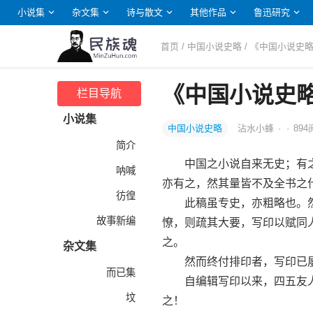
小说集
杂文集
诗与散文
其他作品
鲁迅研究
首页
/
中国小说史略
/ 《中国小说史
《中国小说史
栏目导航
小说集
中国小说史略
沾水小蜂
·
·
894
简介
中国之小说自来无史；有之，
呐喊
亦有之，然其量皆不及全书之
彷徨
此稿虽专史，亦粗略也。然
故事新编
憭，则疏其大要，写印以赋同
之。
杂文集
然而终付排印者，写印已屡
而已集
自编辑写印以来，四五友人
坟
之！