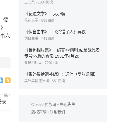
二心集
·
1034
阅读
《花边文学》：大小骗
、德
花边文学
·
699
阅读
史》
《伪自由书》：《杀错了人》异议
全书六
伪自由书
·
741
阅读
《鲁迅相片集》：编完<<前哨.纪念战死者
专号>>后的合影 1931年4月20
鲁迅相片集
·
720
阅读
《集外集拾遗补编》：通信（复张孟闻）
集外集拾遗补编
·
651
阅读
一篇
《中国小说史略》：第一篇 史家对于小说之著录及论述
© 2026
民族魂
• 鲁迅先生
版权声明
|
联系我们