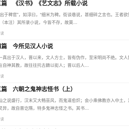
三篇 《汉书》《艺文志》所载小说
于稗官”，如淳曰，“细米为稗。街谈巷说，甚细碎之言也。王者欲
”（本注）其所录小说，今皆不存，故莫…
阅读
四篇 今所见汉人小说
真出于汉人，晋以来，文人方士，皆有伪作，至宋明尚不绝。文人
在自神其教，故往往托古籍以衒人；晋以后人…
阅读
五篇 六朝之鬼神志怪书（上）
之说盛行，汉末又大畅巫风，而鬼道愈炽；会小乘佛教亦入中土，
灵异，故自晋讫隋，特多鬼神志怪之书。其书…
阅读