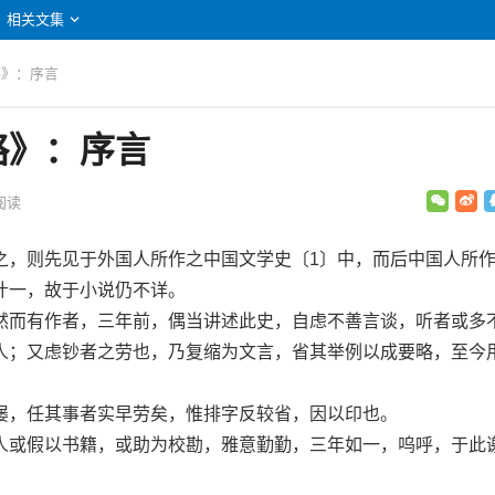
相关文集
略》：序言
略》：序言
阅读
则先见于外国人所作之中国文学史〔1〕中，而后中国人所作
什一，故于小说仍不详。
而有作者，三年前，偶当讲述此史，自虑不善言谈，听者或多
人；又虑钞者之劳也，乃复缩为文言，省其举例以成要略，至今
，任其事者实早劳矣，惟排字反较省，因以印也。
或假以书籍，或助为校勘，雅意勤勤，三年如一，呜呼，于此