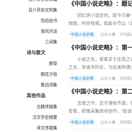
《中国小说史略》：题
且介亭杂文附集
回忆讲小说史时，距今已垂十
伪自由书
烛隐，时亦有闻。如盐谷节山〔1
准风月谈
中国小说史略
沾水小蜂
·
878
阅
三闲集
《中国小说史略》：第
诗与散文
小说之名，昔者见于庄周之云“
野草
之言，非道术所在，与后来所谓
朝花夕拾
中国小说史略
沾水小蜂
·
860
阅
鲁迅诗集
《中国小说史略》：第
其他作品
志怪之作，庄子谓有齐谐，列
古籍序跋集
官者，职惟采集而非创作，“街
汉文学史纲要
中国小说史略
沾水小蜂
·
835
阅
译文序跋集