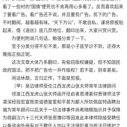
看了一些时的“国情”便死也不肯再用心多看了。反而喜欢起来
了要看广告。看广告还不说，并且要剪广告。剪下的广告，
不时翻阅，越看越有味。“天下为公”，不敢自私，谨将原报贴
起来，借《语丝》底几页地位，翻印出来，大家兴赏兴赏。
为便利附说几句话，勉强分类了一下。
至于分类分得不伦不类，那是小子底学识不到，还得大
雅指正指正呢。
这次文章大体乃系翻印，有偷窃版权嫌疑，但不知国民
政府国法，把不把广告也一并作版权？若不是，则幸甚矣。
闲话休题，言归正传，下面是剪报。
（甲）吴迈律师受任江西龙虎山张天师常年法律顾问
顷准江西龙虎山张天师函开径启者恩溥素仰贵律师法学
湛深经验宏富既崇道德复爱和平甚为鄙人所钦佩兹特函聘台
端为常年顾问以后关于一切法律事件尚希随赐指示并予保障
为荷嗣汉六十三代天师张恩簿印等因准此本律师除接受聘任
以备谘询外倘有对于聘任人加以不法侵犯者当依法尽维护之