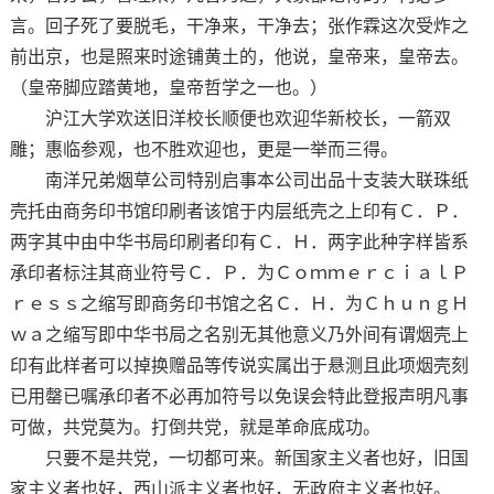
言。回子死了要脱毛，干净来，干净去；张作霖这次受炸之
前出京，也是照来时途铺黄土的，他说，皇帝来，皇帝去。
（皇帝脚应踏黄地，皇帝哲学之一也。）
沪江大学欢送旧洋校长顺便也欢迎华新校长，一箭双
雕；惠临参观，也不胜欢迎也，更是一举而三得。
南洋兄弟烟草公司特别启事本公司出品十支装大联珠纸
壳托由商务印书馆印刷者该馆于内层纸壳之上印有Ｃ．Ｐ．
两字其中由中华书局印刷者印有Ｃ．Ｈ．两字此种字样皆系
承印者标注其商业符号Ｃ．Ｐ．为ＣｏｍｍｅｒｃｉａｌＰ
ｒｅｓｓ之缩写即商务印书馆之名Ｃ．Ｈ．为ＣｈｕｎｇＨ
ｗａ之缩写即中华书局之名别无其他意义乃外间有谓烟壳上
印有此样者可以掉换赠品等传说实属出于悬测且此项烟壳刻
已用罄已嘱承印者不必再加符号以免误会特此登报声明凡事
可做，共党莫为。打倒共党，就是革命底成功。
只要不是共党，一切都可来。新国家主义者也好，旧国
家主义者也好，西山派主义者也好，无政府主义者也好。