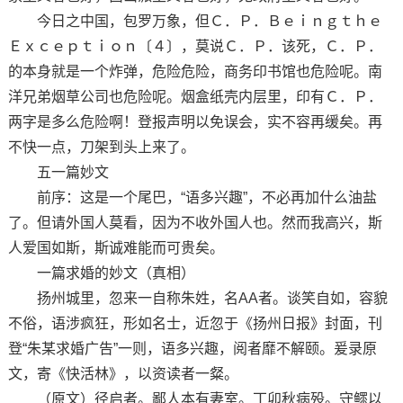
今日之中国，包罗万象，但Ｃ．Ｐ．Ｂｅｉｎｇｔｈｅ
Ｅｘｃｅｐｔｉｏｎ〔４〕，莫说Ｃ．Ｐ．该死，Ｃ．Ｐ．
的本身就是一个炸弹，危险危险，商务印书馆也危险呢。南
洋兄弟烟草公司也危险呢。烟盒纸壳内层里，印有Ｃ．Ｐ．
两字是多么危险啊！登报声明以免误会，实不容再缓矣。再
不快一点，刀架到头上来了。
五一篇妙文
前序：这是一个尾巴，“语多兴趣”，不必再加什么油盐
了。但请外国人莫看，因为不收外国人也。然而我高兴，斯
人爱国如斯，斯诚难能而可贵矣。
一篇求婚的妙文（真相）
扬州城里，忽来一自称朱姓，名AA者。谈笑自如，容貌
不俗，语涉疯狂，形如名士，近忽于《扬州日报》封面，刊
登“朱某求婚广告”一则，语多兴趣，阅者靡不解颐。爰录原
文，寄《快活林》，以资读者一粲。
（原文）径启者。鄙人本有妻室。丁卯秋病殁。守鳏以