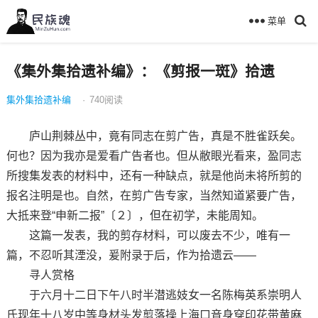
菜单
《集外集拾遗补编》：《剪报一斑》拾遗
集外集拾遗补编
·
740
阅读
庐山荆棘丛中，竟有同志在剪广告，真是不胜雀跃矣。
何也？因为我亦是爱看广告者也。但从敝眼光看来，盈同志
所搜集发表的材料中，还有一种缺点，就是他尚未将所剪的
报名注明是也。自然，在剪广告专家，当然知道紧要广告，
大抵来登“申新二报”〔２〕，但在初学，未能周知。
这篇一发表，我的剪存材料，可以废去不少，唯有一
篇，不忍听其湮没，爰附录于后，作为拾遗云——
寻人赏格
于六月十二日下午八时半潜逃妓女一名陈梅英系崇明人
氏现年十八岁中等身材头发剪落操上海口音身穿印花带黄麻