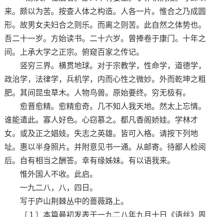
来。颇以为苦。按查人体之构造。人各一片。惟合之乃成圆
形。故男女夫妇合之则乐。而离之则苦。此自然之体势也。
吾二十一岁。方始读书。二十六岁。曾捧卷于康门。十年之
间。上承大学之正宗。俯窥百家之传记。
竖穷三界。横贯地球。对于宗教学，性命学，道德学，
政治学，法律学，兵机学，内而心性之微妙。外而乾坤之粗
肥。其间昆虫草木。人物鸟兽。原始要终。穷无极有。
愈晋愈精。愈精愈奇。几不知人我天地。然太上忘情。
谁能遣此。寡人好色。心窃慕之。都凡香阁娇娃。学林才
女。或及正之娼妓。失志之英雄。皆可入格。请按下列地
址。惠以半身照片。并附意见书一通。从邮寄。待鄙人检阅
后。自有相当之酬答。幸有缘姊妹。有以语我来。
惟外国人不收。此启。
一九二八，八，四日。
写于庐山荆棘丛中的蔷薇路上。
〔１〕本篇最初发表于一九二八年九月十日《语丝》周