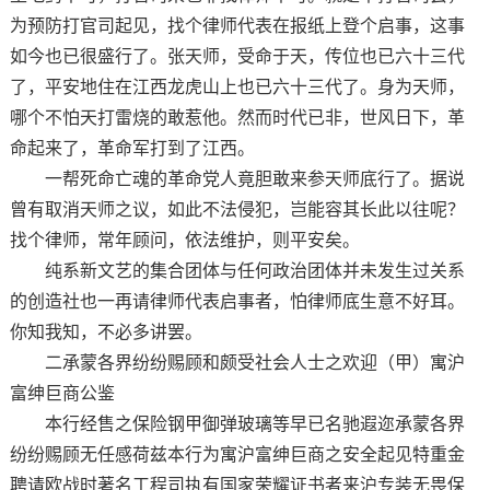
为预防打官司起见，找个律师代表在报纸上登个启事，这事
如今也已很盛行了。张天师，受命于天，传位也已六十三代
了，平安地住在江西龙虎山上也已六十三代了。身为天师，
哪个不怕天打雷烧的敢惹他。然而时代已非，世风日下，革
命起来了，革命军打到了江西。
一帮死命亡魂的革命党人竟胆敢来参天师底行了。据说
曾有取消天师之议，如此不法侵犯，岂能容其长此以往呢？
找个律师，常年顾问，依法维护，则平安矣。
纯系新文艺的集合团体与任何政治团体并未发生过关系
的创造社也一再请律师代表启事者，怕律师底生意不好耳。
你知我知，不必多讲罢。
二承蒙各界纷纷赐顾和颇受社会人士之欢迎（甲）寓沪
富绅巨商公鉴
本行经售之保险钢甲御弹玻璃等早已名驰遐迩承蒙各界
纷纷赐顾无任感荷兹本行为寓沪富绅巨商之安全起见特重金
聘请欧战时著名工程司执有国家荣耀证书者来沪专装无畏保