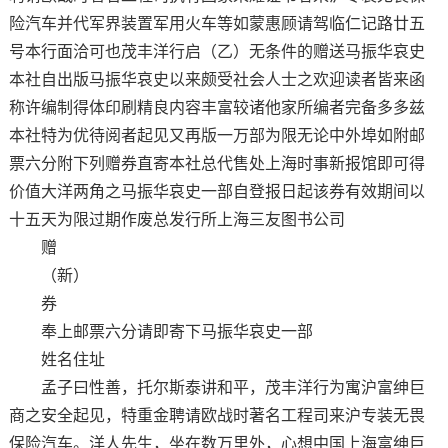
险汽车并代军界装置军用火车等如蒙惠顾请驾临仁记路廿五
号本行面洽可也茂丰洋行启（乙）无条件的赠送马振华哀史
本社自出版马振华哀史以来颇受社会人士之欢迎读者皆来函
称许编制得体印刷精良内容丰富较诸他家所编者完备多多兹
本社特为优待阅者起见又再版一万部为限无论中外埠如附邮
票六分附下列赠券直寄本社总代售处上海时事新报馆即可得
价值大洋两角之马振华哀史一部自登报日起该券有效期间以
十五天为限过期作废总发行所上海三友图书公司
赠
（新）
券
奉上邮票六分请即寄下马振华哀史一部
姓名住址
孟子曰性善，托尔斯泰讲和平，茂丰洋行为寓沪富绅巨
商之安全起见，特重金聘请欧战时著名工程司来沪专装无畏
保险汽车。洋人先生，坐在数万里外，心想中国上海富绅巨