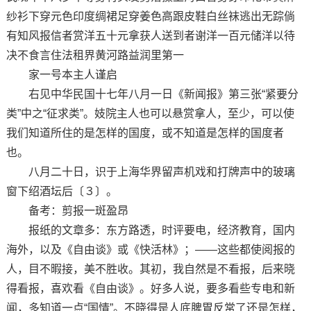
纱衫下穿元色印度绸裙足穿姜色高跟皮鞋白丝袜逃出无踪倘
有知风报信者赏洋五十元拿获人送到者谢洋一百元储洋以待
决不食言住法租界黄河路益润里第一
家一号本主人谨启
右见中华民国十七年八月一日《新闻报》第三张“紧要分
类”中之“征求类”。妓院主人也可以悬赏拿人，至少，可以使
我们知道所住的是怎样的国度，或不知道是怎样的国度者
也。
八月二十日，识于上海华界留声机戏和打牌声中的玻璃
窗下绍酒坛后〔３〕。
备考：剪报一斑盈昂
报纸的文章多：东方路透，时评要电，经济教育，国内
海外，以及《自由谈》或《快活林》；——这些都使阅报的
人，目不暇接，美不胜收。其初，我自然是不看报，后来晓
得看报，喜欢看《自由谈》。好多人说，要多看些专电和新
闻，多知道一点“国情”。不晓得是人底脾胃反常了还是怎样，