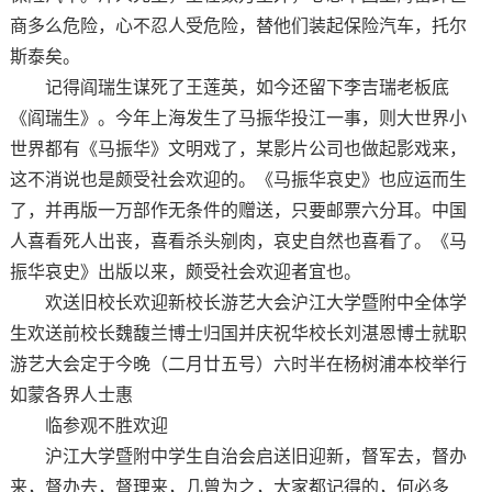
商多么危险，心不忍人受危险，替他们装起保险汽车，托尔
斯泰矣。
记得阎瑞生谋死了王莲英，如今还留下李吉瑞老板底
《阎瑞生》。今年上海发生了马振华投江一事，则大世界小
世界都有《马振华》文明戏了，某影片公司也做起影戏来，
这不消说也是颇受社会欢迎的。《马振华哀史》也应运而生
了，并再版一万部作无条件的赠送，只要邮票六分耳。中国
人喜看死人出丧，喜看杀头剜肉，哀史自然也喜看了。《马
振华哀史》出版以来，颇受社会欢迎者宜也。
欢送旧校长欢迎新校长游艺大会沪江大学暨附中全体学
生欢送前校长魏馥兰博士归国并庆祝华校长刘湛恩博士就职
游艺大会定于今晚（二月廿五号）六时半在杨树浦本校举行
如蒙各界人士惠
临参观不胜欢迎
沪江大学暨附中学生自治会启送旧迎新，督军去，督办
来，督办去，督理来，几曾为之，大家都记得的，何必多