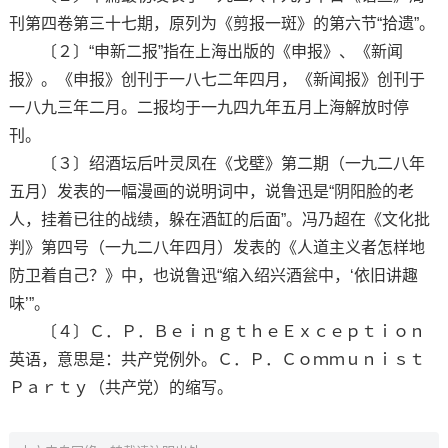
刊第四卷第三十七期，原列为《剪报一斑》的第六节“拾遗”。
〔２〕“申新二报”指在上海出版的《申报》、《新闻
报》。《申报》创刊于一八七二年四月，《新闻报》创刊于
一八九三年二月。二报均于一九四九年五月上海解放时停
刊。
〔３〕绍酒坛后叶灵凤在《戈壁》第二期（一九二八年
五月）发表的一幅漫画的说明词中，说鲁迅是“阴阳脸的老
人，挂着已往的战绩，躲在酒缸的后面”。冯乃超在《文化批
判》第四号（一九二八年四月）发表的《人道主义者怎样地
防卫着自己？》中，也说鲁迅“缩入绍兴酒瓮中，‘依旧讲趣
味’”。
〔４〕Ｃ．Ｐ．ＢｅｉｎｇｔｈｅＥｘｃｅｐｔｉｏｎ
英语，意思是：共产党例外。Ｃ．Ｐ．Ｃｏｍｍｕｎｉｓｔ
Ｐａｒｔｙ（共产党）的缩写。