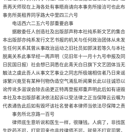
责再天师现在上海各处有事晤商请向本事务所接洽可也此布
事务所英租界同孚路大中里四三六号
电话西六二五六号部重要启事
据敝委任人创造社及出版部声称本社纯系新文艺的集合
本出版部亦纯系发行文艺书报的机关与任何政治团体从未发
生任何关系其曾从事政治运动之旧社员如郭沫若等久与本社
脱离关系此事早经一再声明（见旧年十一月十九号申报及同
日民国日报）社会想已洞悉在此青天白日旗下文艺团体当无
触法之虞此吾人从事文艺事业之同志所极端相信者乃日来谣
诼繁兴竟至有某种刊物伪造空气淆乱听闻果长此以往诚恐以
讹传讹多滋误会除去函更正特再登报郑重声明此后如有诬毁
本社及本出版部者决依法起诉以受法律之正当保障云云嘱为
代表通告此后如有毁坏该社名誉者本律师当依法尽保障之责
事务所北京路一百号
律师底生意听说和医生一样，很赚钱。人病了，非找医
生吃药不可，打官司来也非找律师不可。就是不打官司罢，