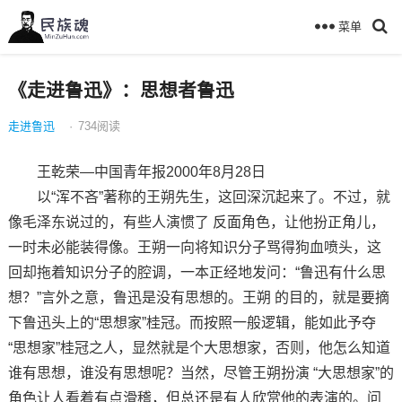
菜单
《走进鲁迅》：思想者鲁迅
走进鲁迅
·
734
阅读
王乾荣—中国青年报2000年8月28日
以“浑不吝”著称的王朔先生，这回深沉起来了。不过，就
像毛泽东说过的，有些人演惯了 反面角色，让他扮正角儿，
一时未必能装得像。王朔一向将知识分子骂得狗血喷头，这
回却拖着知识分子的腔调，一本正经地发问：“鲁迅有什么思
想？”言外之意，鲁迅是没有思想的。王朔 的目的，就是要摘
下鲁迅头上的“思想家”桂冠。而按照一般逻辑，能如此予夺
“思想家”桂冠之人，显然就是个大思想家，否则，他怎么知道
谁有思想，谁没有思想呢？当然，尽管王朔扮演 “大思想家”的
角色让人看着有点滑稽，但总还是有人欣赏他的表演的。问