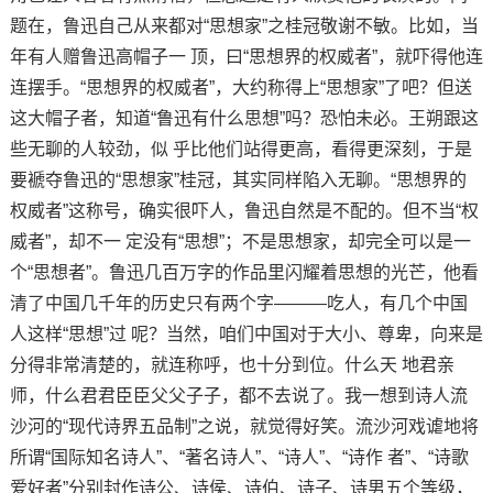
题在，鲁迅自己从来都对“思想家”之桂冠敬谢不敏。比如，当
年有人赠鲁迅高帽子一 顶，曰“思想界的权威者”，就吓得他连
连摆手。“思想界的权威者”，大约称得上“思想家”了吧？但送
这大帽子者，知道“鲁迅有什么思想”吗？恐怕未必。王朔跟这
些无聊的人较劲，似 乎比他们站得更高，看得更深刻，于是
要褫夺鲁迅的“思想家”桂冠，其实同样陷入无聊。“思想界的
权威者”这称号，确实很吓人，鲁迅自然是不配的。但不当“权
威者”，却不一 定没有“思想”；不是思想家，却完全可以是一
个“思想者”。鲁迅几百万字的作品里闪耀着思想的光芒，他看
清了中国几千年的历史只有两个字———吃人，有几个中国
人这样“思想”过 呢？当然，咱们中国对于大小、尊卑，向来是
分得非常清楚的，就连称呼，也十分到位。什么天 地君亲
师，什么君君臣臣父父子子，都不去说了。我一想到诗人流
沙河的“现代诗界五品制”之说，就觉得好笑。流沙河戏谑地将
所谓“国际知名诗人”、“著名诗人”、“诗人”、“诗作 者”、“诗歌
爱好者”分别封作诗公、诗侯、诗伯、诗子、诗男五个等级，