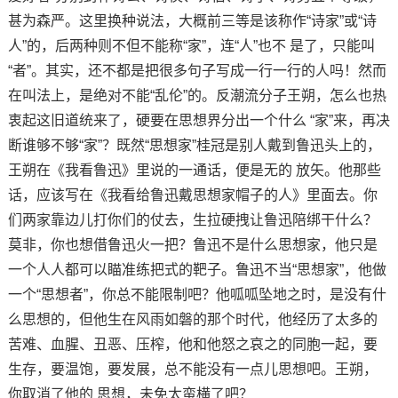
甚为森严。这里换种说法，大概前三等是该称作“诗家”或“诗
人”的，后两种则不但不能称“家”，连“人”也不 是了，只能叫
“者”。其实，还不都是把很多句子写成一行一行的人吗！然而
在叫法上，是绝对不能“乱伦”的。反潮流分子王朔，怎么也热
衷起这旧道统来了，硬要在思想界分出一个什么 “家”来，再决
断谁够不够“家”？既然“思想家”桂冠是别人戴到鲁迅头上的，
王朔在《我看鲁迅》里说的一通话，便是无的 放矢。他那些
话，应该写在《我看给鲁迅戴思想家帽子的人》里面去。你
们两家靠边儿打你们的仗去，生拉硬拽让鲁迅陪绑干什么？
莫非，你也想借鲁迅火一把？鲁迅不是什么思想家，他只是
一个人人都可以瞄准练把式的靶子。鲁迅不当“思想家”，他做
一个“思想者”，你总不能限制吧？他呱呱坠地之时，是没有什
么思想的，但他生在风雨如磐的那个时代，他经历了太多的
苦难、血腥、丑恶、压榨，他和他怒之哀之的同胞一起，要
生存，要温饱，要发展，总不能没有一点儿思想吧。王朔，
你取消了他的 思想，未免太蛮横了吧？