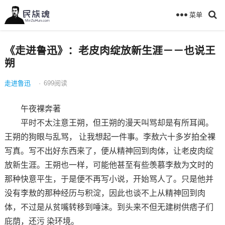
菜单
《走进鲁迅》：老皮肉绽放新生涯－－也说王
朔
走进鲁迅
·
699
阅读
午夜裸奔著
平时不太注意王朔，但王朔的漫天叫骂却是有所耳闻。
王朔的狗眼与乱骂， 让我想起一件事。李敖六十多岁拍全裸
写真。写不出好东西来了，便从精神回到肉体，让老皮肉绽
放新生涯。王朔也一样，可能他甚至有些羡慕李敖为文时的
那种快意平生，于是便不再写小说，开始骂人了。只是他并
没有李敖的那种经历与积淀，因此也谈不上从精神回到肉
体，不过是从贫嘴转移到唾沫。到头来不但无建树供痞子们
庇荫，还污 染环境。