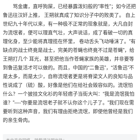
骂金庸，直呼狗屎，已经暴露泼妇般的”率性”；如今还把
鲁迅往汉奸上推， 王朔就真成了知识分子中的败类了。 自上
世纪九十年代以来，有一种极不正常的现象就是，大凡自封
为流氓者，便可以理直气壮，大声说话，成了看破一切的真
理化身，至少能将真理揽在怀里， 卷动舌头飞动唾沫了。”有
缺点的战士终竟是战士，完美的苍蝇也终竟不过是苍蝇”，给
王朔打几个 耳光，甚至把他当作苍蝇家族的英雄，并非要等
到鲁迅复活才可以做的。而且，中国的“二鲁迅”，“活鲁迅”不
是太多，而是太少，自称流氓者更是将脊梁文人的良知与品
性说成了（硫）酸，好像是他们在给社会毁容似的。流氓怕
什么？一个披挂文化衫的年轻痞子当街大叫：“我是流氓我怕
谁？”—-“你要是流氓老子就不认你这个儿子了。”我们现在需
要听到这种声音，我们有理由拒绝流氓，即使他曾经是我们
的亲生骨肉。