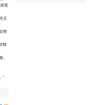
代桓宽
吹玉
此物
帘幌
者，
。
。”