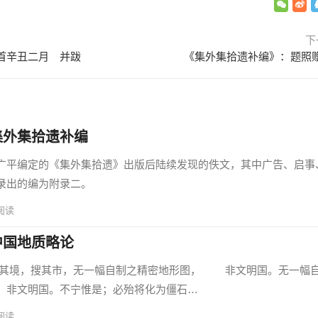
下
首辛丑二月 并跋
《集外集拾遗补编》：题照
集外集拾遗补编
平编定的《集外集拾遗》出版后陆续发现的佚文，其中广告、启事
录出的编为附录二。
阅读
中国地质略论
境，搜其市，无一幅自制之精密地形图， 非文明国。无一幅
，非文明国。不宁惟是；必殆将化为僵石…
阅读