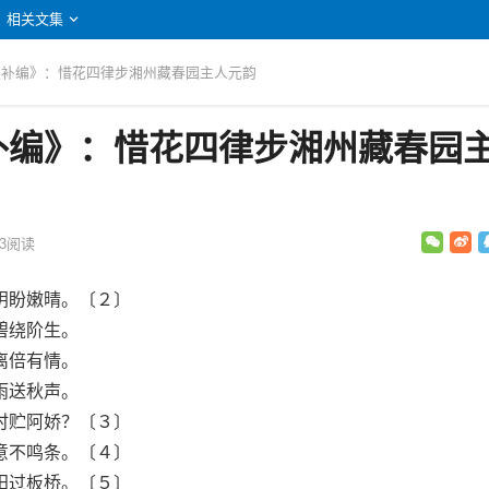
相关文集
拾遗补编》：惜花四律步湘州藏春园主人元韵
补编》：惜花四律步湘州藏春园
3
阅读
盼嫩晴。〔２〕
绕阶生。
倍有情。
送秋声。
贮阿娇？〔３〕
不鸣条。〔４〕
过板桥。〔５〕