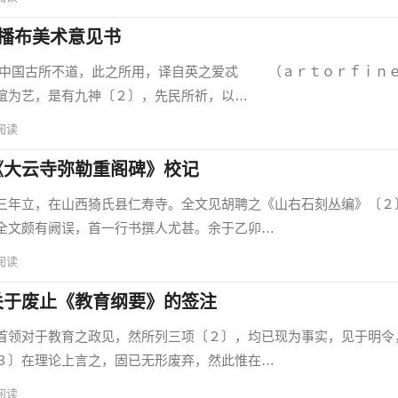
播布美术意见书
国古所不道，此之所用，译自英之爱忒 （ａｒｔｏｒｆｉｎ
谊为艺，是有九神〔２〕，先民所祈，以…
阅读
《大云寺弥勒重阁碑》校记
年立，在山西猗氏县仁寿寺。全文见胡聘之《山右石刻丛编》〔２
全文颇有阙误，首一行书撰人尤甚。余于乙卯…
阅读
关于废止《教育纲要》的签注
领对于教育之政见，然所列三项〔２〕，均已现为事实，见于明令
３〕在理论上言之，固已无形废弃，然此惟在…
阅读