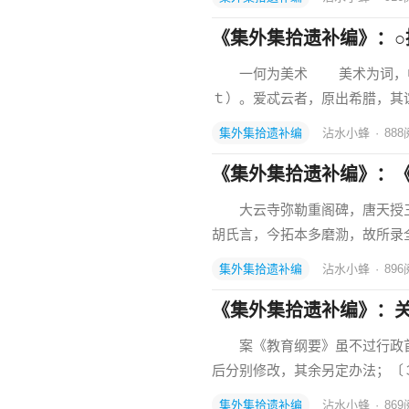
《集外集拾遗补编》：○
一何为美术 美术为词，中
ｔ）。爱忒云者，原出希腊，其
集外集拾遗补编
沾水小蜂
·
888
《集外集拾遗补编》：
大云寺弥勒重阁碑，唐天授三
胡氏言，今拓本多磨泐，故所录
集外集拾遗补编
沾水小蜂
·
896
《集外集拾遗补编》：
案《教育纲要》虽不过行政首
后分别修改，其余另定办法；〔
集外集拾遗补编
沾水小蜂
·
869