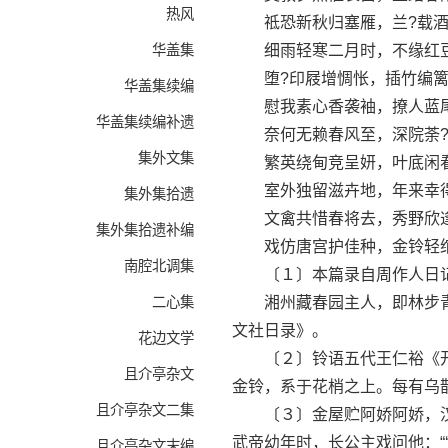
热风
祗恐新秋归塞雁，兰?载酒
华盖集
细雨轻寒二月时，不缘红豆
堕?印屐增惆怅，插竹编篱
华盖集续编
慰我素心香袭袖，撩人蓝尾
华盖集续编补遗
奈何无赖春风至，深院荼?
集外文集
繁英绕甸竞呈妍，叶底闲看
室外独留滋卉地，年来幸得
集外集拾遗
文禽共惜春将去，秀野欣逢
集外集拾遗补编
戏仿唐宫护佳种，金铃轻绾
南腔北调集
〔１〕本篇录自周作人日记
二心集
湘州藏春园主人，即林步青
文社日录》。
花边文学
〔２〕铃语五代王仁裕《开元
且介亭杂文
金铃，系于花梢之上。每有乌
且介亭杂文二集
〔３〕金屋贮阿娇阿娇，汉
武帝幼年时，长公主戏问他：“
且介亭杂文末编