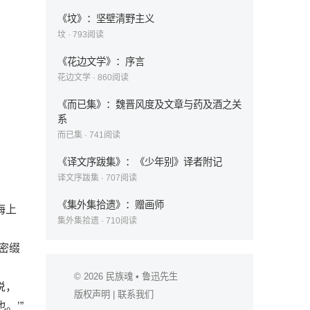
《坟》：坚壁清野主义
坟
·
793
阅读
《花边文学》：序言
花边文学
·
860
阅读
《而已集》：魏晋风度及文章与药及酒之关
系
而已集
·
741
阅读
《译文序跋集》：《少年别》译者附记
译文序跋集
·
707
阅读
《集外集拾遗》：赠画师
海上
集外集拾遗
·
710
阅读
密缀
© 2026
民族魂
• 鲁迅先生
说，
版权声明
|
联系我们
。’”