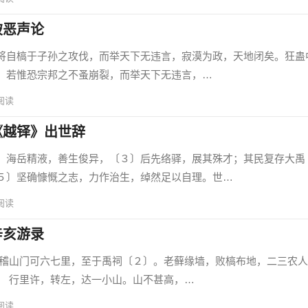
破恶声论
自槁于子孙之攻伐，而举天下无违言，寂漠为政，天地闭矣。狂蛊
，若惟恐宗邦之不蚤崩裂，而举天下无违言，…
阅读
《越铎》出世辞
海岳精液，善生俊异，〔３〕后先络驿，展其殊才；其民复存大禹
５〕坚确慷慨之志，力作治生，绰然足以自理。世…
阅读
辛亥游录
门可六七里，至于禹祠〔２〕。老藓缘墙，败槁布地，二三农人
 行里许，转左，达一小山。山不甚高，…
阅读