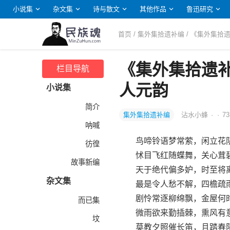
小说集
杂文集
诗与散文
其他作品
鲁迅研究
首页
/
集外集拾遗补编
/ 《集外集
《集外集拾遗
栏目导航
人元韵
小说集
简介
集外集拾遗补编
沾水小蜂
·
·
73
呐喊
鸟啼铃语梦常萦，闲立花阴
彷徨
怵目飞红随蝶舞，关心茸碧
故事新编
天于绝代偏多妒，时至将离
杂文集
最是令人愁不解，四檐疏雨
剧怜常逐柳绵飘，金屋何时
而已集
微雨欲来勤插棘，熏风有意
坟
莫教夕照催长笛，且踏春阳