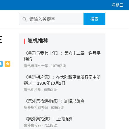
星期五
搜索
主
随机推荐
《鲁迅与我七十年》：第六十二章 许月平
姨妈
鲁迅与我七十年
·
1079
阅读
《鲁迅相片集》：在大陆新屯寓所客室中所
摄之一 1936年10月2日
鲁迅相片集
·
685
阅读
《集外集拾遗补编》：题赠冯蕙熹
集外集拾遗补编
·
629
阅读
《集外集拾遗》：上海所感
集外集拾遗
·
711
阅读