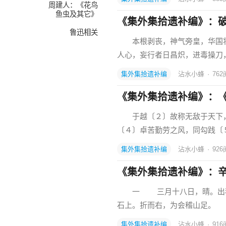
周建人：《花鸟
鱼虫及其它》
《集外集拾遗补编》：
鲁迅相关
本根剥丧，神气旁皇，华国将
人心，妄行者日昌炽，进毒操刀
集外集拾遗补编
沾水小蜂
·
762
《集外集拾遗补编》：
于越〔２〕故称无敌于天下，
〔４〕卓苦勤劳之风，同勾践〔
集外集拾遗补编
沾水小蜂
·
926
《集外集拾遗补编》：
一 三月十八日，晴。出稽山
石上。折而右，为会稽山足。
集外集拾遗补编
沾水小蜂
·
916