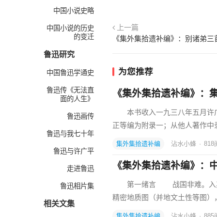
中国小说史略
上一篇
中国小说的历史
的变迁
《集外集拾遗补编》：别诸弟三
鲁迅研究
为您推荐
中国鲁迅学通史
鲁迅传《无法直
《集外集拾遗补编》：
面的人生》
本书收入一九三八年五月许广
鲁迅画传
正等编为附录一；从他人著作中
鲁迅与我七十年
集外集拾遗补编
沾水小蜂
·
818
鲁迅与许广平
《集外集拾遗补编》：
走进鲁迅
第一绪言 战国非难。入其
鲁迅相片集
精密地质图（并地文土性等图）
相关文集
集外集拾遗补编
沾水小蜂
·
885