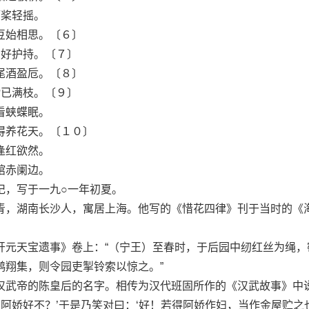
桨轻摇。
始相思。〔６〕
好护持。〔７〕
酒盈卮。〔８〕
已满枝。〔９〕
蛱蝶眠。
养花天。〔１０〕
红欲然。
赤阑边。
，写于一九○一年初夏。
，湖南长沙人，寓居上海。他写的《惜花四律》刊于当时的《
天宝遗事》卷上：“（宁王）至春时，于后园中纫红丝为绳，
鹊翔集，则令园吏掣铃索以惊之。”
武帝的陈皇后的名字。相传为汉代班固所作的《汉武故事》中
‘阿娇好不？’于是乃笑对曰：‘好！若得阿娇作妇，当作金屋贮之也