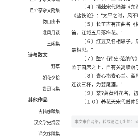
〔４〕插棘宋代陆游《东湖新
且介亭杂文附集
《盐铁论》：“太平之时，风不
伪自由书
〔５〕长笛古有笛曲名《梅花
准风月谈
笛，江城五月落梅花。”
〔６〕红豆又名相思子。唐代
三闲集
最相思。”
诗与散文
〔７〕堕?《南史·范缜传》
野草
坠于茵席之上，自有关篱墙落
〔８〕素心指素心兰。蓝尾，
朝花夕拾
连饮三杯，为婪尾酒。”
鲁迅诗集
〔９〕荼?蔷薇科花名，初夏
其他作品
〔１０〕养花天宋代僧仲殊《
古籍序跋集
本文来自网络，转载请注明出处：
h
汉文学史纲要
译文序跋集