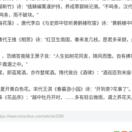
竹》诗：“插棘编篱谨护持，养成寒碧映沦漪。”不鸣条，汉
鸣条，雨不破块。”
落》，唐代李白《与史郎中钦听黄鹤楼吹笛》诗：“黄鹤楼中
王维《相思》诗：“红豆生南国，春来发几枝。愿君多采撷，
，范缜答竟陵王萧子良：“人生如树花同发，随风而堕。自有拂
于粪溷之中。”
即蓝尾酒，亦作婪尾酒。隋代侯白《酒律》：“酒巡匝到末座
开黄白色花。宋代王淇《春暮游小园》诗：“开到荼?花事了”
花品序》：“越中牡丹开时，……多有轻云微雨，谓之养花天
ttps://www.minzuhun.com/article/2200